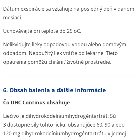
Dátum exspirácie sa vzťahuje na posledný deň v danom
mesiaci.
Uchovávajte pri teplote do 25
o
C.
Nelikvidujte lieky odpadovou vodou alebo domovým
odpadom. Nepoužitý liek vráťte do lekárne. Tieto
opatrenia pomôžu chrániť životné prostredie.
6. Obsah balenia a ďalšie informácie
Čo DHC Continus obsahuje
Liečivo je dihydrokodeíni­umhydrogéntar­trát. Sú
3 dostupné sily tohto lieku, obsahujúce 60, 90 alebo
120 mg dihydrokodeíni­umhydrogéntar­trátu v jednej