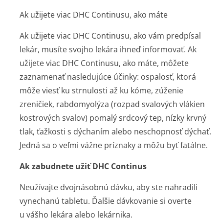
Ak užijete viac DHC Continusu, ako máte
Ak užijete viac DHC Continusu, ako vám predpísal
lekár, musíte svojho lekára ihneď informovať. Ak
užijete viac DHC Continusu, ako máte, môžete
zaznamenať nasledujúce účinky: ospalosť, ktorá
môže viesť ku strnulosti až ku kóme, zúženie
zreničiek, rabdomyolýza (rozpad svalových vlákien
kostrových svalov) pomalý srdcový tep, nízky krvný
tlak, ťažkosti s dýchaním alebo neschopnosť dýchať.
Jedná sa o veľmi vážne príznaky a môžu byť fatálne.
Ak zabudnete užiť DHC Continus
Neužívajte dvojnásobnú dávku, aby ste nahradili
vynechanú tabletu. Ďalšie dávkovanie si overte
u vášho lekára alebo lekárnika.