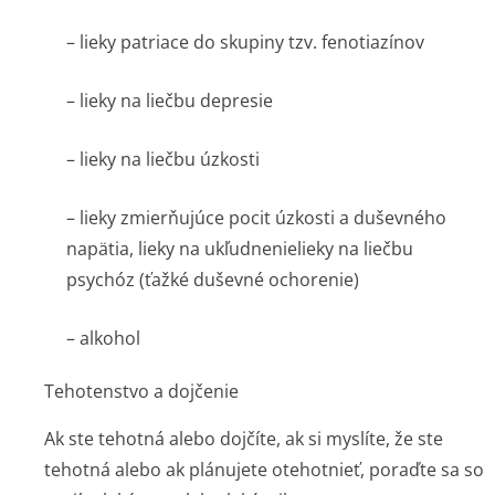
– lieky patriace do skupiny tzv. fenotiazínov
– lieky na liečbu depresie
– lieky na liečbu úzkosti
– lieky zmierňujúce pocit úzkosti a duševného
napätia, lieky na ukľudnenielieky na liečbu
psychóz (ťažké duševné ochorenie)
– alkohol
Tehotenstvo a dojčenie
Ak ste tehotná alebo dojčíte, ak si myslíte, že ste
tehotná alebo ak plánujete otehotnieť, poraďte sa so