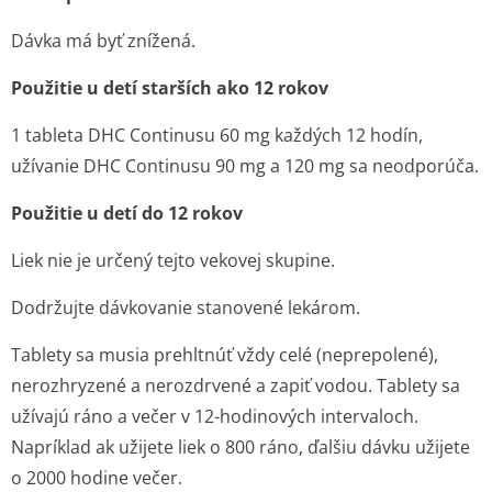
Dávka má byť znížená.
Použitie u detí starších ako 12 rokov
1 tableta DHC Continusu 60 mg každých 12 hodín,
užívanie DHC Continusu 90 mg a 120 mg sa neodporúča.
Použitie u detí do 12 rokov
Liek nie je určený tejto vekovej skupine.
Dodržujte dávkovanie stanovené lekárom.
Tablety sa musia prehltnúť vždy celé (neprepolené),
nerozhryzené a nerozdrvené a zapiť vodou. Tablety sa
užívajú ráno a večer v 12-hodinových intervaloch.
Napríklad ak užijete liek o 8
00
ráno, ďalšiu dávku užijete
o 20
00
hodine večer.