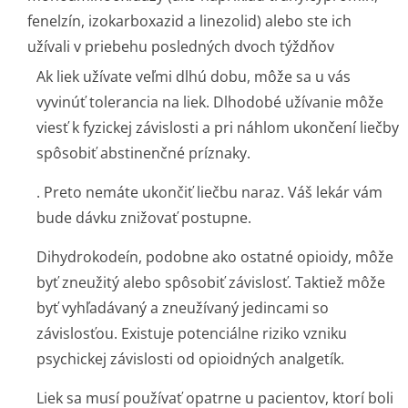
fenelzín, izokarboxazid a linezolid) alebo ste ich
užívali v priebehu posledných dvoch týždňov
Ak liek užívate veľmi dlhú dobu, môže sa u vás
vyvinúť tolerancia na liek. Dlhodobé užívanie môže
viesť k fyzickej závislosti a pri náhlom ukončení liečby
spôsobiť abstinenčné príznaky.
. Preto nemáte ukončiť liečbu naraz. Váš lekár vám
bude dávku znižovať postupne.
Dihydrokodeín, podobne ako ostatné opioidy, môže
byť zneužitý alebo spôsobiť závislosť. Taktiež môže
byť vyhľadávaný a zneužívaný jedincami so
závislosťou. Existuje potenciálne riziko vzniku
psychickej závislosti od opioidných analgetík.
Liek sa musí používať opatrne u pacientov, ktorí boli