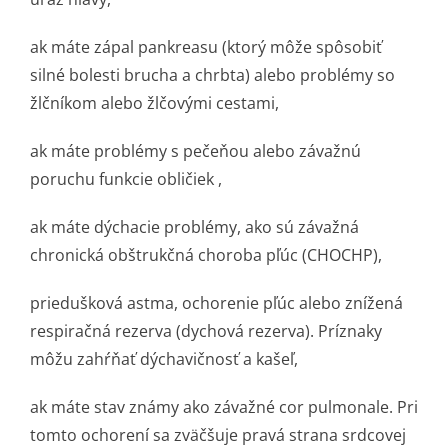
ak máte zápal pankreasu (ktorý môže spôsobiť
silné bolesti brucha a chrbta) alebo problémy so
žlčníkom alebo žlčovými cestami,
ak máte problémy s pečeňou alebo závažnú
poruchu funkcie obličiek ,
ak máte dýchacie problémy, ako sú závažná
chronická obštrukčná choroba pľúc (CHOCHP),
priedušková astma, ochorenie pľúc alebo znížená
respiračná rezerva (dychová rezerva). Príznaky
môžu zahŕňať dýchavičnosť a kašeľ,
ak máte stav známy ako závažné cor pulmonale. Pri
tomto ochorení sa zväčšuje pravá strana srdcovej