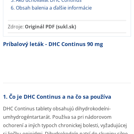
5. Ako uchovávať DHC Continus
6. Obsah balenia a ďalšie informácie
Zdroje:
Originál PDF (sukl.sk)
Príbalový leták - DHC Continus 90 mg
1. Čo je DHC Continus a na čo sa používa
DHC Continus tablety obsahujú dihydrokodeíni­
umhydrogéntar­tarát. Používa sa pri nádorovom
ochorení a iných typoch chronickej bolesti, vyžadujúcej
si liečbu opioidmi. Dihydrokodeín patrí do skupiny silne