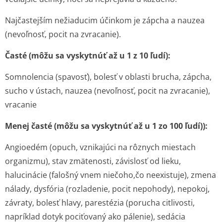
Najčastejším nežiaducim účinkom je zápcha a nauzea
(nevoľnosť, pocit na zvracanie).
Časté (môžu sa vyskytnúť až u 1 z 10 ľudí):
Somnolencia (spavosť), bolesť v oblasti brucha, zápcha,
sucho v ústach, nauzea (nevoľnosť, pocit na zvracanie),
vracanie
Menej časté (môžu sa vyskytnúť až u 1 zo 100 ľudí)):
Angioedém (opuch, vznikajúci na rôznych miestach
organizmu), stav zmätenosti, závislosť od lieku,
halucinácie (falošný vnem niečoho,čo neexistuje), zmena
nálady, dysfória (rozladenie, pocit nepohody), nepokoj,
závraty, bolesť hlavy, parestézia (porucha citlivosti,
napríklad dotyk pociťovaný ako pálenie), sedácia