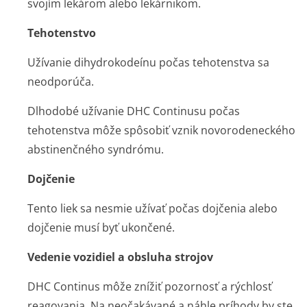
svojím lekárom alebo lekárnikom.
Tehotenstvo
Užívanie dihydrokodeínu počas tehotenstva sa
neodporúča.
Dlhodobé užívanie DHC Continusu počas
tehotenstva môže spôsobiť vznik novorodeneckého
abstinenčného syndrómu.
Dojčenie
Tento liek sa nesmie užívať počas dojčenia alebo
dojčenie musí byť ukončené.
Vedenie vozidiel a obsluha strojov
DHC Continus môže znížiť pozornosť a rýchlosť
reagovania. Na neočakávané a náhle príhody by ste