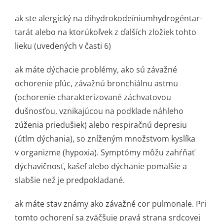
ak ste alergický na dihydrokodeíni­umhydrogéntar­
tarát alebo na ktorúkoľvek z ďalších zložiek tohto
lieku (uvedených v časti 6)
ak máte dýchacie problémy, ako sú závažné
ochorenie pľúc, závažnú bronchiálnu astmu
(ochorenie charakterizované záchvatovou
dušnosťou, vznikajúcou na podklade náhleho
zúženia priedušiek) alebo respiračnú depresiu
(útlm dýchania), so zníženým množstvom kyslíka
v organizme (hypoxia). Symptómy môžu zahŕňať
dýchavičnosť, kašeľ alebo dýchanie pomalšie a
slabšie než je predpokladané.
ak máte stav známy ako závažné cor pulmonale. Pri
tomto ochorení sa zväčšuje pravá strana srdcovej