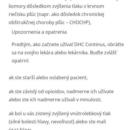
komory dôsledkom zvýšenia tlaku v krvnom
riečisku pľúc (napr. ako dôsledok chronickej
obštrukčnej choroby pľúc – CHOCHP),
Upozornenia a opatrenia
Predtým, ako začnete užívať DHC Continus, obráťte
sa na svojho lekára alebo lekárnika. Buďte zvlášť
opatrní:
ak ste starší alebo oslabený pacient,
ak ste závislý od opioidov, nadmerne ich užívate
alebo ste ich nadmerne užívali v minulosti,
ak bol u vás zistený zvýšený vnútrolebkový tlak
(silné bolesti hlavy, nevoľnosť) alebo ste mali
úraz hlavy,