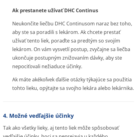
Ak prestanete užívať DHC Continus
Neukončite liečbu DHC Continusom naraz bez toho,
aby ste sa poradili s lekárom. Ak chcete prestať
užívať tento liek, poraďte sa predtým so svojím
lekárom. On vám vysvetlí postup, zvyčajne sa liečba
ukončuje postupným znižovaním dávky, aby ste
nepociťovali nežiaduce účinky.
Ak máte akékoľvek ďalšie otázky týkajúce sa použitia
tohto lieku, opýtajte sa svojho lekára alebo lekárnika.
4. Možné vedľajšie účinky
Tak ako všetky lieky, aj tento liek môže spôsobovať
vedľajšie účinky, hoci sa neprejavia u každého.