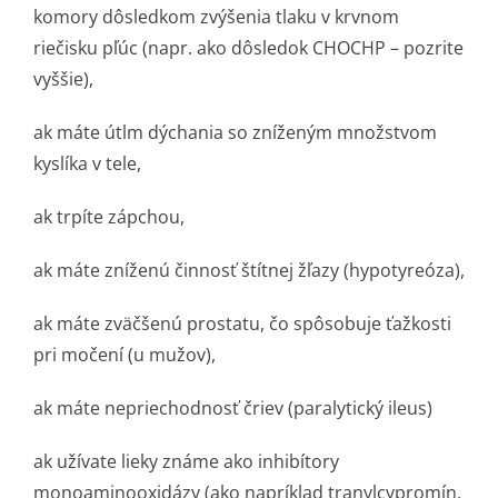
komory dôsledkom zvýšenia tlaku v krvnom
riečisku pľúc (napr. ako dôsledok CHOCHP – pozrite
vyššie),
ak máte útlm dýchania so zníženým množstvom
kyslíka v tele,
ak trpíte zápchou,
ak máte zníženú činnosť štítnej žľazy (hypotyreóza),
ak máte zväčšenú prostatu, čo spôsobuje ťažkosti
pri močení (u mužov),
ak máte nepriechodnosť čriev (paralytický ileus)
ak užívate lieky známe ako inhibítory
monoaminooxidázy (ako napríklad tranylcypromín,