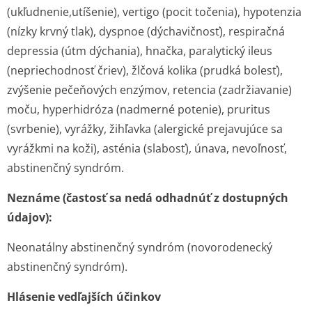
(ukľudnenie,u­tíšenie), vertigo (pocit točenia), hypotenzia
(nízky krvný tlak), dyspnoe (dýchavičnosť), respiračná
depressia (útm dýchania), hnačka, paralytický ileus
(nepriechodnosť čriev), žlčová kolika (prudká bolesť),
zvýšenie pečeňových enzýmov, retencia (zadržiavanie)
moču, hyperhidróza (nadmerné potenie), pruritus
(svrbenie), vyrážky, žihľavka (alergické prejavujúce sa
vyrážkmi na koži), asténia (slabosť), únava, nevoľnosť,
abstinenčný syndróm.
Neznáme (častosť sa nedá odhadnúť z dostupných
údajov):
Neonatálny abstinenčný syndróm (novorodenecký
abstinenčný syndróm).
Hlásenie vedľajších účinkov