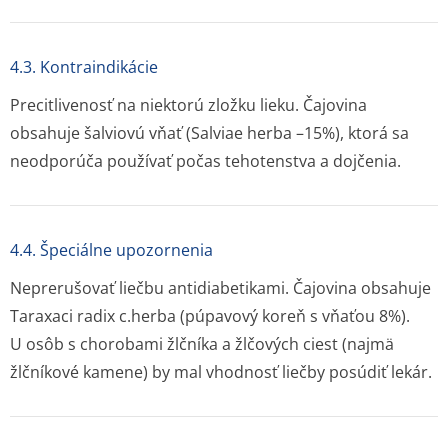
4.3. Kontraindikácie
Precitlivenosť na niektorú zložku lieku. Čajovina
obsahuje šalviovú vňať (Salviae herba –15%), ktorá sa
neodporúča používať počas tehotenstva a dojčenia.
4.4. Špeciálne upozornenia
Neprerušovať liečbu antidiabetikami. Čajovina obsahuje
Taraxaci radix c.herba (púpavový koreň s vňaťou 8%).
U osôb s chorobami žlčníka a žlčových ciest (najmä
žlčníkové kamene) by mal vhodnosť liečby posúdiť lekár.