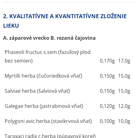
2. KVALITATÍVNE A KVANTITATÍVNE ZLOŽENIE
LIEKU
A. záparové vrecko B. rezaná čajovina
Phaseoli fructus s.sem (fazuľový plod
bez semien)
0,170g
17,0g
Myrtilli herba (čučoriedková vňať)
0,150g
15,0g
Salviae herba (šalviová vňať)
0,150g
15,0g
Galegae herba (jastrabinová vňať)
0,120g
12,0g
Polygoni avic.herba (stavikrvová vňať)
0,100g
10,0g
Taraxaci radix c.herba (púpavový koreň