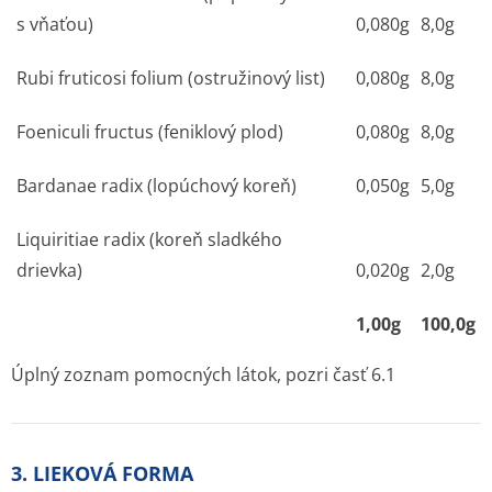
s vňaťou)
0,080g
8,0g
Rubi fruticosi folium (ostružinový list)
0,080g
8,0g
Foeniculi fructus (feniklový plod)
0,080g
8,0g
Bardanae radix (lopúchový koreň)
0,050g
5,0g
Liquiritiae radix (koreň sladkého
drievka)
0,020g
2,0g
1,00g
100,0g
Úplný zoznam pomocných látok, pozri časť 6.1
3. LIEKOVÁ FORMA