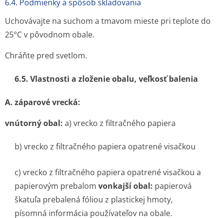
6.4. Podmienky a spôsob skladovania
Uchovávajte na suchom a tmavom mieste pri teplote do
25°C v pôvodnom obale.
Chráňte pred svetlom.
6.5. Vlastnosti a zloženie obalu, veľkosť balenia
A. záparové vrecká:
vnútorný obal:
a) vrecko z filtračného papiera
b) vrecko z filtračného papiera opatrené visačkou
c) vrecko z filtračného papiera opatrené visačkou a
papierovým prebalom
vonkajší obal:
papierová
škatuľa prebalená fóliou z plastickej hmoty,
písomná informácia používateľov na obale.