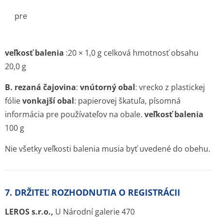
pre
veľkosť balenia
:20 × 1,0 g celková hmotnosť obsahu
20,0 g
B. rezaná čajovina
:
vnútorný obal
: vrecko z plastickej
fólie
vonkajší obal
: papierovej škatuľa, písomná
informácia pre používateľov na obale.
veľkosť balenia
100 g
Nie všetky veľkosti balenia musia byť uvedené do obehu.
7. DRŽITEĽ ROZHODNUTIA O REGISTRÁCII
LEROS s.r.o.,
U Národní galerie 470