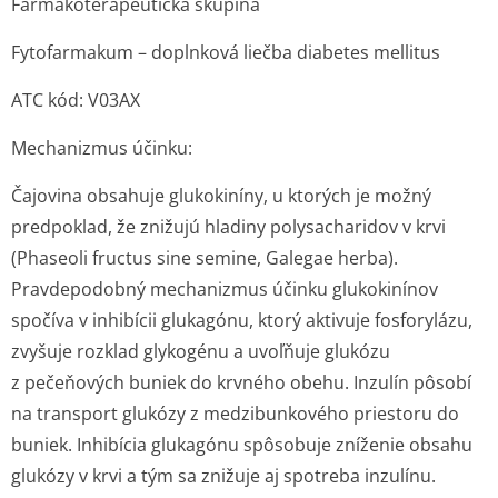
Farmakoterape­utická skupina
Fytofarmakum – doplnková liečba diabetes mellitus
ATC kód: V03AX
Mechanizmus účinku:
Čajovina obsahuje glukokiníny, u ktorých je možný
predpoklad, že znižujú hladiny polysacharidov v krvi
(Phaseoli fructus sine semine, Galegae herba).
Pravdepodobný mechanizmus účinku glukokinínov
spočíva v inhibícii glukagónu, ktorý aktivuje fosforylázu,
zvyšuje rozklad glykogénu a uvoľňuje glukózu
z pečeňových buniek do krvného obehu. Inzulín pôsobí
na transport glukózy z medzibunkového priestoru do
buniek. Inhibícia glukagónu spôsobuje zníženie obsahu
glukózy v krvi a tým sa znižuje aj spotreba inzulínu.