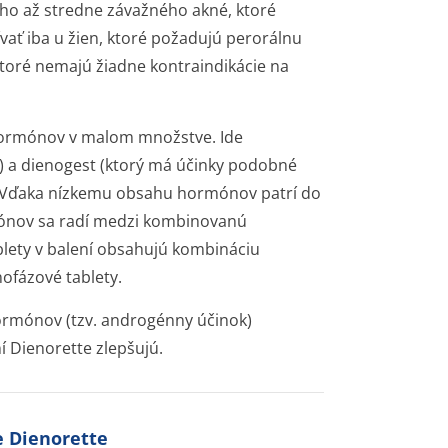
eho až stredne závažného akné, ktoré
ívať iba u žien, ktoré požadujú perorálnu
toré nemajú žiadne kontraindikácie na
hormónov v malom množstve. Ide
u) a dienogest (ktorý má účinky podobné
 Vďaka nízkemu obsahu hormónov patrí do
mónov sa radí medzi kombinovanú
blety v balení obsahujú kombináciu
ofázové tablety.
rmónov (tzv. androgénny účinok)
 Dienorette zlepšujú.
e Dienorette