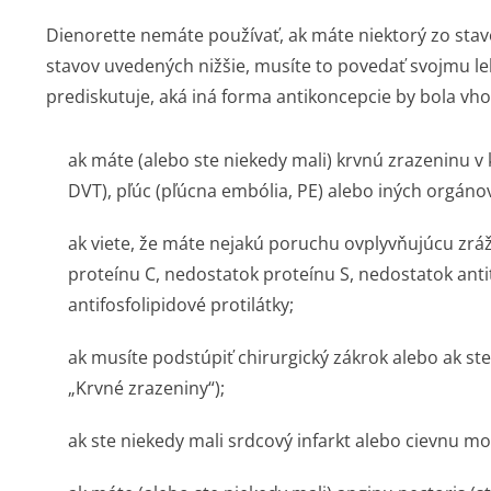
Dienorette nemáte používať, ak máte niektorý zo stav
stavov uvedených nižšie, musíte to povedať svojmu le
prediskutuje, aká iná forma antikoncepcie by bola vho
ak máte (alebo ste niekedy mali) krvnú zrazeninu v 
DVT), pľúc (pľúcna embólia, PE) alebo iných orgáno
ak viete, že máte nejakú poruchu ovplyvňujúcu zráž
proteínu C, nedostatok proteínu S, nedostatok antit
antifosfolipidové protilátky;
ak musíte podstúpiť chirurgický zákrok alebo ak st
„Krvné zrazeniny“);
ak ste niekedy mali srdcový infarkt alebo cievnu m