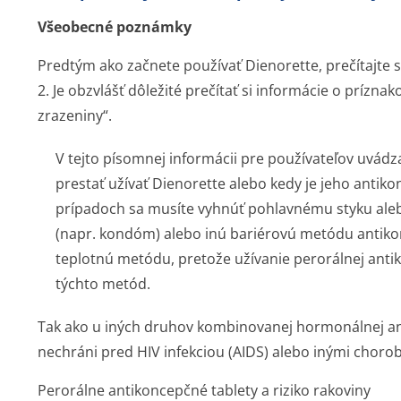
Všeobecné poznámky
Predtým ako začnete používať Dienorette, prečítajte s
2. Je obzvlášť dôležité prečítať si informácie o prízna
zrazeniny“.
V tejto písomnej informácii pre používateľov uvád
prestať užívať Dienorette alebo kedy je jeho antik
prípadoch sa musíte vyhnúť pohlavnému styku ale
(napr. kondóm) alebo inú bariérovú metódu antiko
teplotnú metódu, pretože užívanie perorálnej anti
týchto metód.
Tak ako u iných druhov kombinovanej hormonálnej ant
nechráni pred HIV infekciou (AIDS) alebo inými cho
Perorálne antikoncepčné tablety a riziko rakoviny