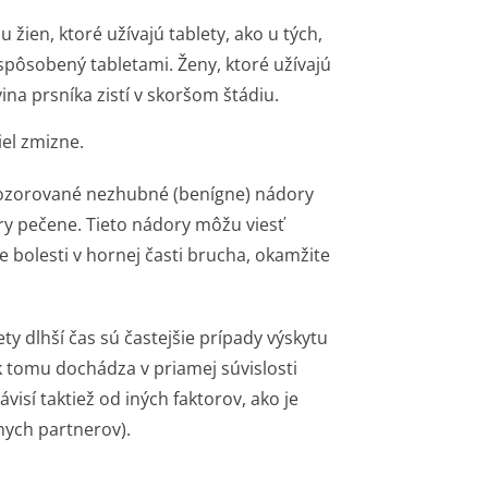
žien, ktoré užívajú tablety, ako u tých,
el spôsobený tabletami. Ženy, ktoré užívajú
vina prsníka zistí v skoršom štádiu.
iel zmizne.
t pozorované nezhubné (benígne) nádory
ry pečene. Tieto nádory môžu viesť
bolesti v hornej časti brucha, okamžite
ety dlhší čas sú častejšie prípady výskytu
 k tomu dochádza v priamej súvislosti
visí taktiež od iných faktorov, ako je
nych partnerov).