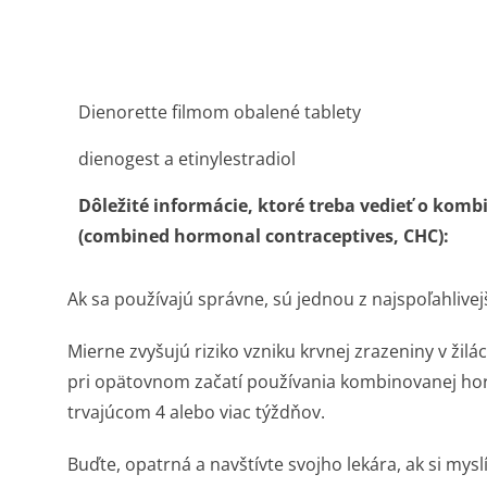
Dienorette filmom obalené tablety
dienogest a etinylestradiol
Dôležité informácie, ktoré treba vedieť o kom
(combined hormonal contraceptives, CHC):
Ak sa používajú správne, sú jednou z najspoľahli­ve
Mierne zvyšujú riziko vzniku krvnej zrazeniny v žil
pri opätovnom začatí používania kombinovanej hor
trvajúcom 4 alebo viac týždňov.
Buďte, opatrná a navštívte svojho lekára, ak si mysl