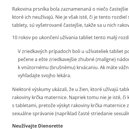
Rakovina prsníka bola zaznamenaná o niečo častejšie u 
ktoré ich neužívajú. Nie je však isté, či je tento rozdi
tablety, sú vyšetrované častejšie, takže sa u nich rako
10 rokov po ukončení užívania tabliet tento malý rozd
V zriedkavých prípadoch boli u užívateliek tablie
pečene a ešte zriedkavejšie zhubné (malígne) nádo
k vnútornému (brušnému) krvácaniu. Ak máte vážne 
vyhľadajte svojho lekára.
Niektoré výskumy ukázali, že u žien, ktoré užívajú tabl
rakoviny krčka maternice. Napriek tomu nie je isté, či
s tabletami, pretože výskyt rakoviny krčka maternice zá
sexuálne správanie (napríklad časté striedanie sexuál
Neužívajte Dienorette