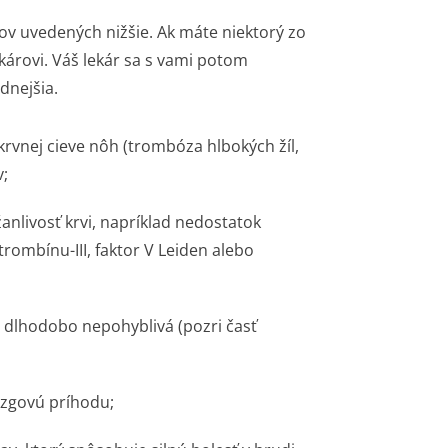
ov uvedených nižšie. Ak máte niektorý zo
károvi. Váš lekár sa s vami potom
dnejšia.
krvnej cieve nôh (trombóza hlbokých žíl,
v;
anlivosť krvi, napríklad nedostatok
rombínu-III, faktor V Leiden alebo
e dlhodobo nepohyblivá (pozri časť
ozgovú príhodu;