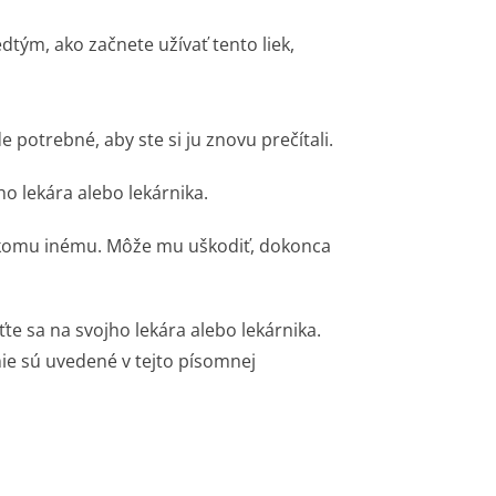
dtým, ako začnete užívať tento liek,
potrebné, aby ste si ju znovu prečítali.
ho lekára alebo lekárnika.
nikomu inému. Môže mu uškodiť, dokonca
ťte sa na svojho lekára alebo lekárnika.
 nie sú uvedené v tejto písomnej