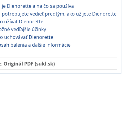
o je Dienorette a na čo sa používa
o potrebujete vedieť predtým, ako užijete Dienorette
ko užívať Dienorette
ožné vedľajšie účinky
ko uchovávať Dienorette
bsah balenia a ďalšie informácie
e:
Originál PDF (sukl.sk)