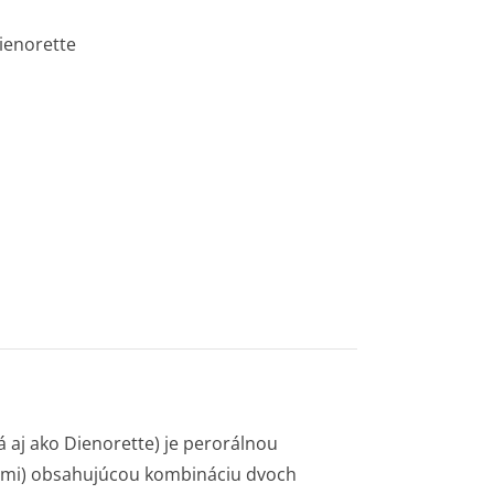
Dienorette
 aj ako Dienorette) je perorálnou
stami) obsahujúcou kombináciu dvoch