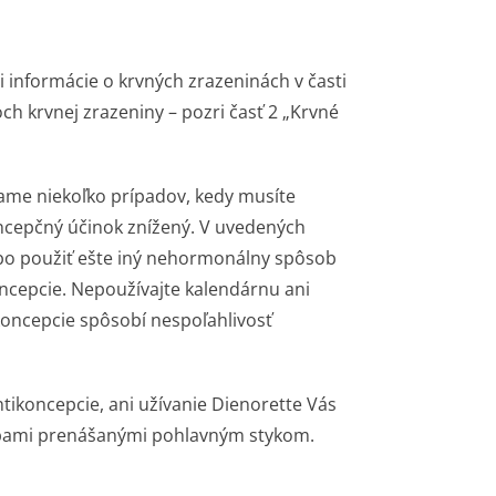
i informácie o krvných zrazeninách v časti
koch krvnej zrazeniny – pozri časť 2 „Krvné
zame niekoľko prípadov, kedy musíte
oncepčný účinok znížený. V uvedených
bo použiť ešte iný nehormonálny spôsob
ncepcie. Nepoužívajte kalendárnu ani
koncepcie spôsobí nespoľahlivosť
ikoncepcie, ani užívanie Dienorette Vás
robami prenášanými pohlavným stykom.