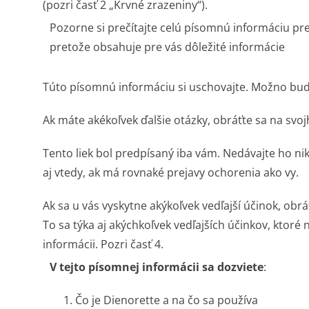
(pozri časť 2 „Krvné zrazeniny“).
Pozorne si prečítajte celú písomnú informáciu pre
pretože obsahuje pre vás dôležité informácie
Túto písomnú informáciu si uschovajte. Možno bude 
Ak máte akékoľvek ďalšie otázky, obráťte sa na svoj
Tento liek bol predpísaný iba vám. Nedávajte ho 
aj vtedy, ak má rovnaké prejavy ochorenia ako vy.
Ak sa u vás vyskytne akýkoľvek vedľajší účinok, obrá
To sa týka aj akýchkoľvek vedľajších účinkov, ktoré
informácii. Pozri časť 4.
V tejto písomnej informácii sa dozviete
:
1. Čo je Dienorette a na čo sa používa