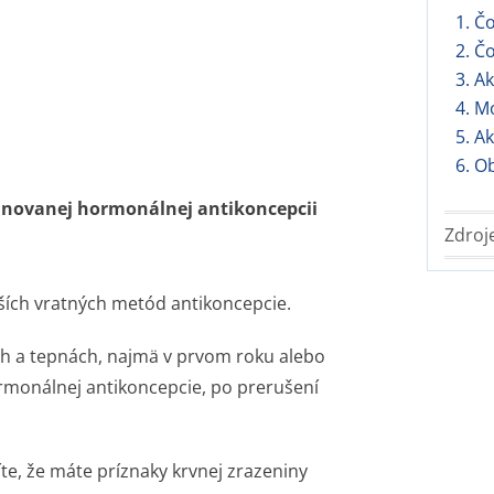
1. Č
2. Č
3. A
4. M
5. A
6. O
binovanej hormonálnej antikoncepcii
Zdroj
jších vratných metód antikoncepcie.
ách a tepnách, najmä v prvom roku alebo
monálnej antikoncepcie, po prerušení
íte, že máte príznaky krvnej zrazeniny