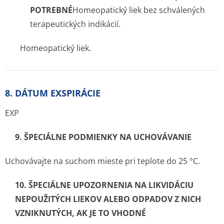
POTREBNÉ
Homeo­patický liek bez schválených
terapeutických indikácií.
Homeopatický liek.
8. DÁTUM EXSPIRÁCIE
EXP
9. ŠPECIÁLNE PODMIENKY NA UCHOVÁVANIE
Uchovávajte na suchom mieste pri teplote do 25 °C.
10. ŠPECIÁLNE UPOZORNENIA NA LIKVIDÁCIU
NEPOUŽITÝCH LIEKOV ALEBO ODPADOV Z NICH
VZNIKNUTÝCH, AK JE TO VHODNÉ