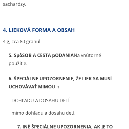
sacharózy.
4. LIEKOVÁ FORMA A OBSAH
4 g, cca 80 granúl
5.
SpôSOB A CESTA pODANIA
Na vnútorné
použitie.
6.
ŠPECIÁLNE UPOZORNENIE, ŽE LIEK SA MUSÍ
UCHOVÁVAŤ MIMO
U h
DOHĽADU A DOSAHU DETÍ
mimo dohľadu a dosahu detí.
7. INÉ ŠPECIÁLNE UPOZORNENIA, AK JE TO