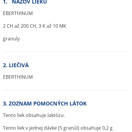
1. NÁZOV LIEKU
EBERTHINUM
2 CH až 200 CH, 3 K až 10 MK
granuly
2. LIEČIVÁ
EBERTHINUM
3. ZOZNAM POMOCNÝCH LÁTOK
Tento liek obsahuje laktózu.
Tento liek v jednej dávke (5 granúl) obsahuje 0,2 g