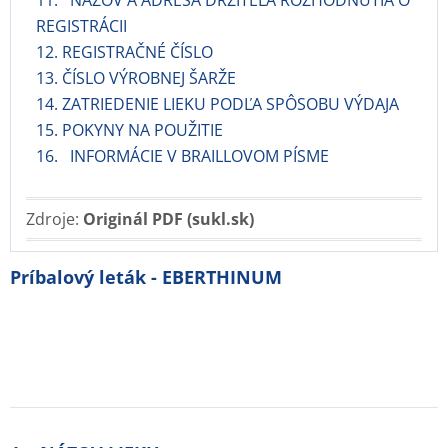
11. NÁZOV A ADRESA DRŽITEĽA ROZHODNUTIA O
REGISTRÁCII
12. REGISTRAČNÉ ČÍSLO
13. ČÍSLO VÝROBNEJ ŠARŽE
14. ZATRIEDENIE LIEKU PODĽA SPÔSOBU VÝDAJA
15. POKYNY NA POUŽITIE
16. INFORMÁCIE V BRAILLOVOM PÍSME
Zdroje:
Originál PDF (sukl.sk)
Príbalový leták - EBERTHINUM