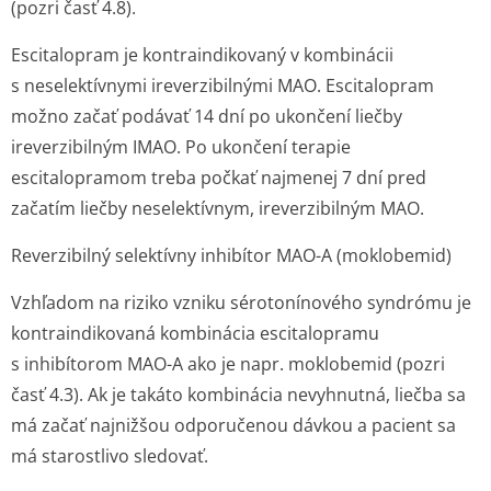
(pozri časť 4.8).
Escitalopram je kontraindikovaný v kombinácii
s neselektívnymi ireverzibilnými MAO. Escitalopram
možno začať podávať 14 dní po ukončení liečby
ireverzibilným IMAO. Po ukončení terapie
escitalopramom treba počkať najmenej 7 dní pred
začatím liečby neselektívnym, ireverzibilným MAO.
Reverzibilný selektívny inhibítor MAO-A (moklobemid)
Vzhľadom na riziko vzniku sérotonínového syndrómu je
kontraindikovaná kombinácia escitalopramu
s inhibítorom MAO-A ako je napr. moklobemid (pozri
časť 4.3). Ak je takáto kombinácia nevyhnutná, liečba sa
má začať najnižšou odporučenou dávkou a pacient sa
má starostlivo sledovať.