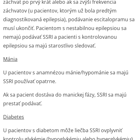
záchvat po prvý krát alebo ak sa zvýši frekvencia
záchvatov (u pacientov, ktorým už bola predtým
diagnostikovaná epilepsia), podávanie escitalopramu sa
musí ukončiť. Pacientom s nestabilnou epilepsiou sa
nemajú podávať SSRI a pacienti s kontrolovanou
epilepsiou sa majú starostlivo sledovať.
Mánia
U pacientov s anamnézou mánie/hypománie sa majú
SSRI používať opatrne.
Ak sa pacient dostáva do manickej fázy, SSRI sa majú
prestať podávať.
Diabetes
U pacientov s diabetom môže liečba SSRI ovplyvniť
kontrolu glykémie (hypoglykémiu alebo hyperglykémiu).