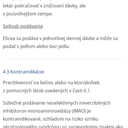
lekár pokračovať v znižovaní dávky, ale
v pozvoľnejšom tem­pe.
Spôsob podávania
Elicea sa podáva v jednotlivej dennej dávke a môže sa
podať s jedlom alebo bez jedla.
4.3 Kontraindikácie
Precitlivenosť na liečivo alebo na ktorúkoľvek
z pomocných látok uvedených v časti 6.1.
Súbežné podávanie neselektívnych
ireverzibilných
inhibítorov monoaminooxidázy (IMAO) je
kontraindikované, vzhľadom na riziko vzniku
sérotonínového syndrómu so sprievodnými znakmi ako