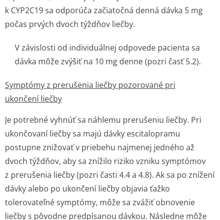
k CYP2C19 sa odporúča začiatočná denná dávka 5 mg
počas prvých dvoch týždňov liečby.
V závislosti od individuálnej odpovede pacienta sa
dávka môže zvýšiť na 10 mg denne (pozri časť 5.2).
Symptómy z prerušenia liečby pozorované pri
ukončení liečby
Je potrebné vyhnúť sa náhlemu prerušeniu liečby. Pri
ukončovaní liečby sa majú dávky escitalopramu
postupne znižovať v priebehu najmenej jedného až
dvoch týždňov, aby sa znížilo riziko vzniku symptómov
z prerušenia liečby (pozri časti 4.4 a 4.8). Ak sa po znížení
dávky alebo po ukončení liečby objavia ťažko
tolerovateľné symptómy, môže sa zvážiť obnovenie
liečby s pôvodne predpísanou dávkou. Následne môže