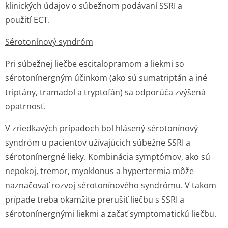
klinických údajov o súbežnom podávaní SSRI a
použití ECT.
Sérotonínový syndróm
Pri súbežnej liečbe escitalopramom a liekmi so
sérotonínergným účinkom (ako sú sumatriptán a iné
triptány, tramadol a tryptofán) sa odporúča zvýšená
opatrnosť.
V zriedkavých prípadoch bol hlásený sérotonínový
syndróm u pacientov užívajúcich súbežne SSRI a
sérotonínergné lieky. Kombinácia symptómov, ako sú
nepokoj, tremor, myoklonus a hypertermia môže
naznačovať rozvoj sérotonínového syndrómu. V takom
prípade treba okamžite prerušiť liečbu s SSRI a
sérotonínergnými liekmi a začať symptomatickú liečbu.