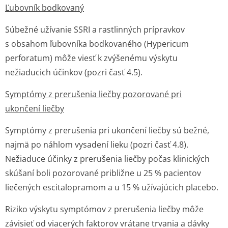
Ľubovník bodkovaný
Súbežné užívanie SSRI a rastlinných prípravkov
s obsahom ľubovníka bodkovaného (
Hypericum
perforatum
) môže viesť k zvýšenému výskytu
nežiaducich účinkov (pozri časť 4.5).
Symptómy z prerušenia liečby pozorované pri
ukončení liečby
Symptómy z prerušenia pri ukončení liečby sú bežné,
najmä po náhlom vysadení lieku (pozri časť 4.8).
Nežiaduce účinky z prerušenia liečby počas klinických
skúšaní boli pozorované približne u 25 % pacientov
liečených escitalopramom a u 15 % užívajúcich placebo.
Riziko výskytu symptómov z prerušenia liečby môže
závisieť od viacerých faktorov vrátane trvania a dávky