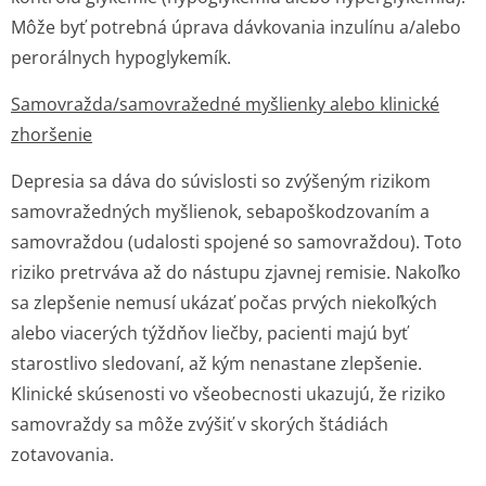
Môže byť potrebná úprava dávkovania inzulínu a/alebo
perorálnych hypoglykemík.
Samovražda/sa­movražedné myšlienky alebo klinické
zhoršenie
Depresia sa dáva do súvislosti so zvýšeným rizikom
samovražedných myšlienok, sebapoškodzovaním a
samovraždou (udalosti spojené so samovraždou). Toto
riziko pretrváva až do nástupu zjavnej remisie. Nakoľko
sa zlepšenie nemusí ukázať počas prvých niekoľkých
alebo viacerých týždňov liečby, pacienti majú byť
starostlivo sledovaní, až kým nenastane zlepšenie.
Klinické skúsenosti vo všeobecnosti ukazujú, že riziko
samovraždy sa môže zvýšiť v skorých štádiách
zotavovania.