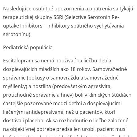
Nasledujúce osobitné upozornenia a opatrenia sa týkajú
terapeutickej skupiny SSRI (Selective Serotonin Re-
uptake Inhibitors – inhibítory spätného vychytávania
sérotonínu).
Pediatrická populácia
Escitalopram sa nemá používať na liečbu detí a
dospievajúcich mladších ako 18 rokov. Samovražedné
správanie (pokusy o samovraždu a samovražedné
myšlienky) a hostilita (predovšetkým agresivita,
protichodné správanie a hnev) boli v klinických štúdiách
častejšie pozorované medzi deťmi a dospievajúcimi
liečenými antidepresívami, než u pacientov, ktorí
dostávali placebo. Ak sa rozhodnutie o liečbe založené
na objektívnej potrebe predsa len urobí, pacient musí