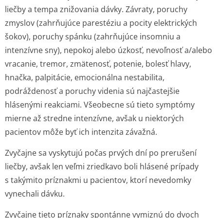
liečby a tempa znižovania dávky. Závraty, poruchy
zmyslov (zahrňujúce parestéziu a pocity elektrických
šokov), poruchy spánku (zahrňujúce insomniu a
intenzívne sny), nepokoj alebo úzkosť, nevoľnosť a/alebo
vracanie, tremor, zmätenosť, potenie, bolesť hlavy,
hnačka, palpitácie, emocionálna nestabilita,
podráždenosť a poruchy videnia sú najčastejšie
hlásenými reakciami. Všeobecne sú tieto symptómy
mierne až stredne intenzívne, avšak u niektorých
pacientov môže byť ich intenzita závažná.
Zvyčajne sa vyskytujú počas prvých dní po prerušení
liečby, avšak len veľmi zriedkavo boli hlásené prípady
s takýmito príznakmi u pacientov, ktorí nevedomky
vynechali dávku.
Zvyčajne tieto príznaky spontánne vymiznú do dvoch