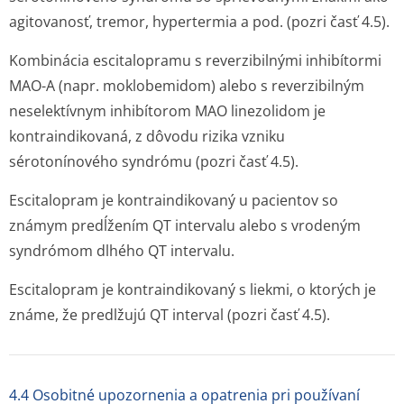
agitovanosť, tremor, hypertermia a pod. (pozri časť 4.5).
Kombinácia escitalopramu s
reverzibilnými
inhibítormi
MAO-A (napr. moklobemidom) alebo s
reverzibilným
neselektívnym
inhibítorom MAO linezolidom je
kontraindikovaná, z dôvodu rizika vzniku
sérotonínového syndrómu (pozri časť 4.5).
Escitalopram je kontraindikovaný u pacientov so
známym predĺžením QT intervalu alebo s vrodeným
syndrómom dlhého QT intervalu.
Escitalopram je kontraindikovaný s liekmi, o ktorých je
známe, že predlžujú QT interval (pozri časť 4.5).
4.4 Osobitné upozornenia a opatrenia pri používaní