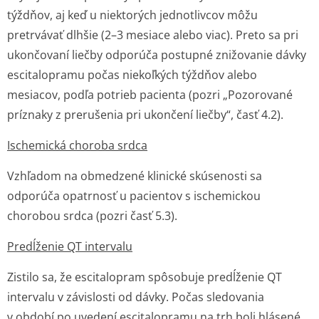
týždňov, aj keď u niektorých jednotlivcov môžu
pretrvávať dlhšie (2–3 mesiace alebo viac). Preto sa pri
ukončovaní liečby odporúča postupné znižovanie dávky
escitalopramu počas niekoľkých týždňov alebo
mesiacov, podľa potrieb pacienta (pozri „Pozorované
príznaky z prerušenia pri ukončení liečby“, časť 4.2).
Ischemická choroba srdca
Vzhľadom na obmedzené klinické skúsenosti sa
odporúča opatrnosť u pacientov s ischemickou
chorobou srdca (pozri časť 5.3).
Predĺženie QT intervalu
Zistilo sa, že escitalopram spôsobuje predĺženie QT
intervalu v závislosti od dávky. Počas sledovania
v období po uvedení escitalopramu na trh boli hlásené