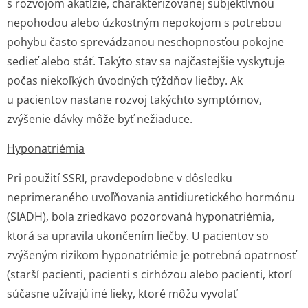
s rozvojom akatízie, charakterizovanej subjektívnou
nepohodou alebo úzkostným nepokojom s potrebou
pohybu často sprevádzanou neschopnosťou pokojne
sedieť alebo stáť. Takýto stav sa najčastejšie vyskytuje
počas niekoľkých úvodných týždňov liečby. Ak
u pacientov nastane rozvoj takýchto symptómov,
zvýšenie dávky môže byť nežiaduce.
Hyponatriémia
Pri použití SSRI, pravdepodobne v dôsledku
neprimeraného uvoľňovania antidiuretického hormónu
(SIADH), bola zriedkavo pozorovaná hyponatriémia,
ktorá sa upravila ukončením liečby. U pacientov so
zvýšeným rizikom hyponatriémie je potrebná opatrnosť
(starší pacienti, pacienti s cirhózou alebo pacienti, ktorí
súčasne užívajú iné lieky, ktoré môžu vyvolať