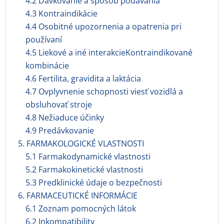
4.2 Dávkovanie a spôsob podávania
4.3 Kontraindikácie
4.4 Osobitné upozornenia a opatrenia pri
používaní
4.5 Liekové a iné interakcieKontraindikované
kombinácie
4.6 Fertilita, gravidita a laktácia
4.7 Ovplyvnenie schopnosti viesť vozidlá a
obsluhovať stroje
4.8 Nežiaduce účinky
4.9 Predávkovanie
5. FARMAKOLOGICKÉ VLASTNOSTI
5.1 Farmakodynamické vlastnosti
5.2 Farmakokinetické vlastnosti
5.3 Predklinické údaje o bezpečnosti
6. FARMACEUTICKÉ INFORMÁCIE
6.1 Zoznam pomocných látok
6.2 Inkompatibility