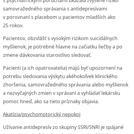
s psychiatrickými poruchami ukázala zvýšené riziko
samovražedného správania s antidepresívami
v porovnaní s placebom u pacientov mladších ako
25 rokov.
Pacientov, obzvlášť s vysokým rizikom suicidálnych
myšlienok, je potrebné hlavne na začiatku liečby a po
zmene dávkovania starostlivo sledovať.
Pacienti (a ich opatrovatelia) majú byť upozornení na
potrebu sledovania výskytu akéhokoľvek klinického
zhoršenia, samovražedného správania alebo myšlienok
a nezvyčajných zmien v správaní a vyhľadať lekársku
pomoc hneď, ako sa tieto príznaky objavia.
Akatízia/psycho­motorický nepokoj
Užívanie antidepresív zo skupiny SSRI/SNRI je spájané