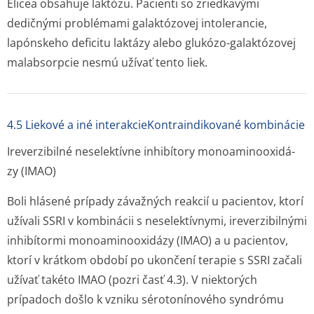
Elicea obsahuje laktózu. Pacienti so zriedkavými
dedičnými problémami galaktózovej intolerancie,
lapónskeho deficitu laktázy alebo glukózo-galaktózovej
malabsorpcie nesmú užívať tento liek.
4.5 Liekové a iné interakcieKontraindikované kombinácie
Ireverzibilné neselektívne inhibítory monoaminooxidá­
zy (IMAO)
Boli hlásené prípady závažných reakcií u pacientov, ktorí
užívali SSRI v kombinácii s neselektívnymi, ireverzibilnými
inhibítormi monoaminooxidázy (IMAO) a u pacientov,
ktorí v krátkom období po ukončení terapie s SSRI začali
užívať takéto IMAO (pozri časť 4.3). V niektorých
prípadoch došlo k vzniku sérotonínového syndrómu