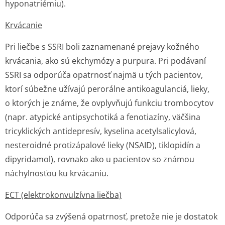
hyponatriémiu).
Krvácanie
Pri liečbe s SSRI boli zaznamenané prejavy kožného
krvácania, ako sú ekchymózy a purpura. Pri podávaní
SSRI sa odporúča opatrnosť najmä u tých pacientov,
ktorí súbežne užívajú perorálne antikoagulanciá, lieky,
o ktorých je známe, že ovplyvňujú funkciu trombocytov
(napr. atypické antipsychotiká a fenotiazíny, väčšina
tricyklických antidepresív, kyselina acetylsalicylová,
nesteroidné protizápalové lieky (NSAID), tiklopidín a
dipyridamol), rovnako ako u pacientov so známou
náchylnosťou ku krvácaniu.
ECT (elektrokonvulzívna liečba)
Odporúča sa zvýšená opatrnosť, pretože nie je dostatok