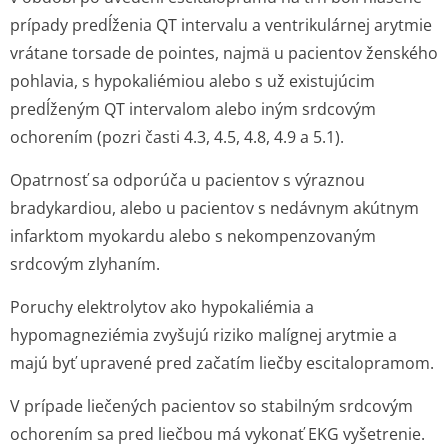
prípady predĺženia QT intervalu a ventrikulárnej arytmie
vrátane
torsade de pointes
, najmä u pacientov ženského
pohlavia, s hypokaliémiou alebo s už existujúcim
predĺženým QT intervalom alebo iným srdcovým
ochorením (pozri časti 4.3, 4.5, 4.8, 4.9 a 5.1).
Opatrnosť sa odporúča u pacientov s výraznou
bradykardiou, alebo u pacientov s nedávnym akútnym
infarktom myokardu alebo s nekompenzovaným
srdcovým zlyhaním.
Poruchy elektrolytov ako hypokaliémia a
hypomagneziémia zvyšujú riziko malígnej arytmie a
majú byť upravené pred začatím liečby escitalopramom.
V prípade liečených pacientov so stabilným srdcovým
ochorením sa pred liečbou má vykonať EKG vyšetrenie.