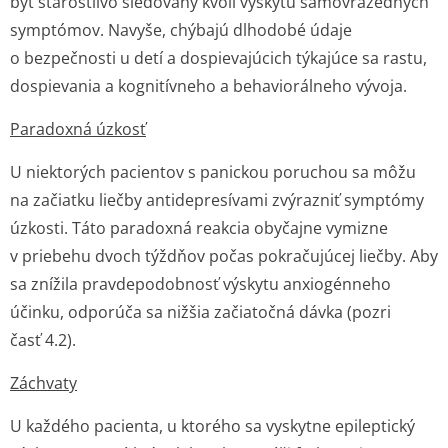
byť starostlivo sledovaný kvôli výskytu samovražedných
symptómov. Navyše, chýbajú dlhodobé údaje
o bezpečnosti u detí a dospievajúcich týkajúce sa rastu,
dospievania a kognitívneho a behaviorálneho vývoja.
Paradoxná úzkosť
U niektorých pacientov s panickou poruchou sa môžu
na začiatku liečby antidepresívami zvýrazniť symptómy
úzkosti. Táto paradoxná reakcia obyčajne vymizne
v priebehu dvoch týždňov počas pokračujúcej liečby. Aby
sa znížila pravdepodobnosť výskytu anxiogénneho
účinku, odporúča sa nižšia začiatočná dávka (pozri
časť 4.2).
Záchvaty
U každého pacienta, u ktorého sa vyskytne epileptický