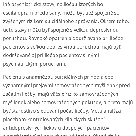
Iné psychiatrické stavy, na liečbu ktorých bol
escitalopram predpísaný, môžu byť tiež spojené so
zvýšeným rizikom suicidálneho správania. Okrem toho,
tieto stavy môžu byť spojené s veľkou depresívnou
poruchou. Rovnaké opatrenia dodržiavané pri liečbe
pacientov s veľkou depresívnou poruchou majú byť
dodržované aj pri liečbe pacientov s inými
psychiatrickými poruchami.
Pacienti s anamnézou suicidálnych príhod alebo
významnými prejavmi samovražedných myšlienok pred
začatím liečby, majú väčšie riziko samovražedných
myšlienok alebo samovražedných pokusov, a preto majú
byť starostlivo sledovaní počas liečby. Meta-analýza
placebom-kontrolovaných klinických skúšaní
antidepresívnych liekov u dospelých pacientov