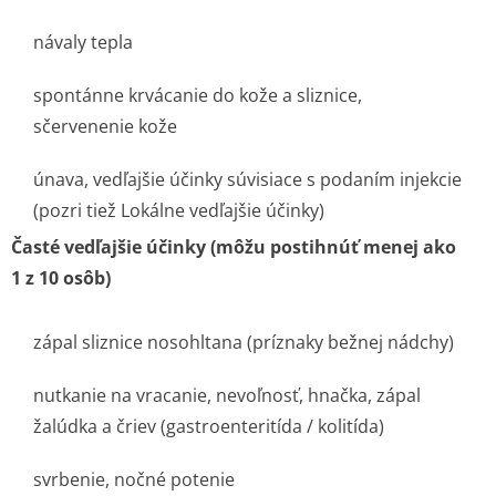
návaly tepla
spontánne krvácanie do kože a sliznice,
sčervenenie kože
únava, vedľajšie účinky súvisiace s podaním injekcie
(pozri tiež Lokálne vedľajšie účinky)
Časté vedľajšie účinky (môžu postihnúť menej ako
1 z 10 osôb)
zápal sliznice nosohltana (príznaky bežnej nádchy)
nutkanie na vracanie, nevoľnosť, hnačka, zápal
žalúdka a čriev (gastroenteritída / kolitída)
svrbenie, nočné potenie