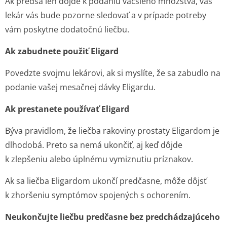
Ak predsa len dôjde k podaniu väčšieho množstva, váš
lekár vás bude pozorne sledovať a v prípade potreby
vám poskytne dodatočnú liečbu.
Ak zabudnete použiť Eligard
Povedzte svojmu lekárovi, ak si myslíte, že sa zabudlo na
podanie vašej mesačnej dávky Eligardu.
Ak prestanete používať Eligard
Býva pravidlom, že liečba rakoviny prostaty Eligardom je
dlhodobá. Preto sa nemá ukončiť, aj keď dôjde
k zlepšeniu alebo úplnému vymiznutiu príznakov.
Ak sa liečba Eligardom ukončí predčasne, môže dôjsť
k zhoršeniu symptómov spojených s ochorením.
Neukončujte liečbu predčasne bez predchádzajúceho