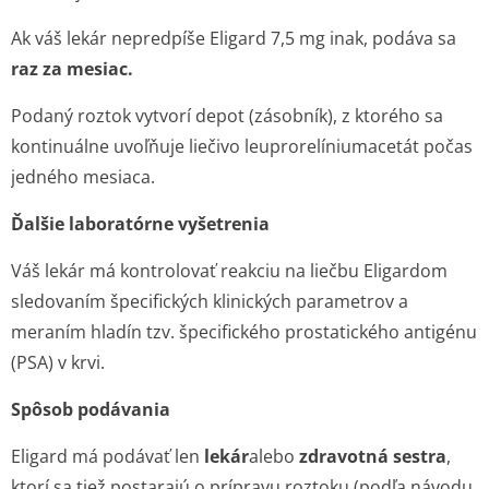
Ak váš lekár nepredpíše Eligard 7,5 mg inak, podáva sa
raz za mesiac.
Podaný roztok vytvorí depot (zásobník), z ktorého sa
kontinuálne uvoľňuje liečivo leuprorelíniu­macetát počas
jedného mesiaca.
Ďalšie laboratórne vyšetrenia
Váš lekár má kontrolovať reakciu na liečbu Eligardom
sledovaním špecifických klinických parametrov a
meraním hladín tzv. špecifického prostatického antigénu
(PSA) v krvi.
Spôsob podávania
Eligard má podávať len
lekár
alebo
zdravotná sestra
,
ktorí sa tiež postarajú o prípravu roztoku (podľa návodu,