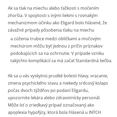
Ak sa tlak na miechu alebo ťažkosti s močením
zhoršia. V spojitosti s inými liekmi s rovnakým
mechanizmom účinku ako Eligard bolo hlásené, že
závažné prípady pôsobenia tlaku na miechu
a zúženia trubice medzi obličkami a močovým
mechúrom môžu byť jednou z príčin príznakov
podobajúcich sa na ochrnutie. V prípade vzniku
takýchto komplikácií sa má začať štandardná liečba.
Ak sa u vás vyskytnú prudké bolesti hlavy, vracanie,
zmena psychického stavu a niekedy srdcový kolaps
počas dvoch týždňov po podaní Eligardu,
upozornite lekára alebo zdravotnícky personál.
Môže ísť o zriedkavý prípad označovaný ako
apoplexia hypofýzy, ktorá bola hlásená u INÝCH