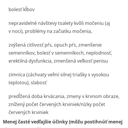
bolesť kĺbov
nepravidelné návštevy toalety kvôli močeniu (aj
v noci), problémy na začiatku močenia,
zvýšená citlivosť pŕs, opuch pŕs, zmenšenie
semenníkov, bolesť v semenníkoch, neplodnosť,
erektilná dysfunkcia, zmenšená veľkosť penisu
zimnica (záchvaty veľmi silnej triašky s vysokou
teplotou), slabosť
predĺžená doba krvácania, zmeny v krvnom obraze,
znížený počet červených krviniek/nízky počet
červených krviniek
Menej časté vedľajšie účinky (môžu postihnúť menej