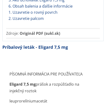
5. Ako uchovávať Eligard 7,5 mg
6. Obsah balenia a ďalšie informácie
1. Uzavretie o rovný povrch
2. Uzavretie palcom
Zdroje:
Originál PDF (sukl.sk)
Príbalový leták - Eligard 7,5 mg
PÍSOMNÁ INFORMÁCIA PRE POUŽÍVATEĽA
Eligard 7,5 mg
prášok a rozpúšťadlo na
injekčný roztok
leuprorelíniu­macetát