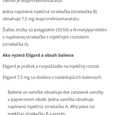
Liečivo je leuprorelíniu­macetát.
Jedna naplnená injekčná striekačka (striekačka B)
obsahuje 7,5 mg leuprorelíniu­macetátu.
Ďalšie zložky sú polyglaktín (50:50) a N-metylpyrolidón
v naplnenej striekačke s injekčným roztokom
(striekačka A).
Ako vyzerá Eligard a obsah balenia
Eligard je prášok a rozpúšťadlo na injekčný roztok.
Eligard 7,5 mg sa dodáva v nasledujúcich baleniach:
Balenie vo vaničke obsahuje dve zatavené vaničky
v papierovom obale. Jedna vanička obsahuje
naplnenú injekčnú striekačku A, dlhý piest na
injekčnú striekačku B a vrecko