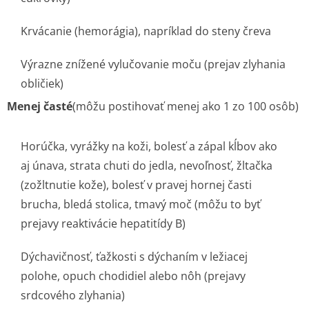
Krvácanie (hemorágia), napríklad do steny čreva
Výrazne znížené vylučovanie moču (prejav zlyhania
obličiek)
Menej časté
(môžu postihovať menej ako 1 zo 100 osôb)
Horúčka, vyrážky na koži, bolesť a zápal kĺbov ako
aj únava, strata chuti do jedla, nevoľnosť, žltačka
(zožltnutie kože), bolesť v pravej hornej časti
brucha, bledá stolica, tmavý moč (môžu to byť
prejavy reaktivácie hepatitídy B)
Dýchavičnosť, ťažkosti s dýchaním v ležiacej
polohe, opuch chodidiel alebo nôh (prejavy
srdcového zlyhania)