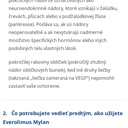
pokročilých nádorov označovaných ako
neuroendokrinné nádory, ktoré vznikajú v žalúdku,
črevách, pľúcach alebo v podžalúdkovej žľaze
(pankrease). Podáva sa, ak sú nádory
neoperovateľné a ak nevytvárajú nadmerné
množstvo špecifických hormónov alebo iných
podobných telu vlastných látok.
pokročilej rakoviny obličiek (pokročilý zhubný
nádor obličkových buniek), keď iné druhy liečby
(takzvaná „liečba zameraná na VEGF“) nepomohli
zastaviť vaše ochorenie.
2. Čo potrebujete vedieť predtým, ako užijete
Everolimus Mylan