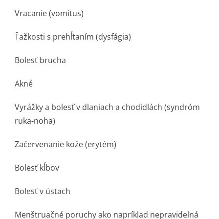
Vracanie (vomitus)
Ťažkosti s prehĺtaním (dysfágia)
Bolesť brucha
Akné
Vyrážky a bolesť v dlaniach a chodidlách (syndróm
ruka-noha)
Začervenanie kože (erytém)
Bolesť kĺbov
Bolesť v ústach
Menštruačné poruchy ako napríklad nepravidelná