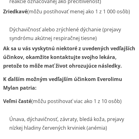
reakcie označovanej ako precitlivenosť)
Zriedkavé
(môžu postihovať menej ako 1 z 1 000 osôb)
Dýchavičnosť alebo zrýchlené dýchanie (prejavy
syndrómu akútnej respiračnej tiesne)
Ak sa u vás vyskytnú niektoré z uvedených vedľajších
účinkov, okamžite kontaktujte svojho lekára,
pretože to môže mať život ohrozujúce následky.
K ďalším možným vedľajším účinkom Everolimu
Mylan patria:
Veľmi časté
(môžu postihovať viac ako 1 z 10 osôb)
Únava, dýchavičnosť, závraty, bledá koža, prejavy
nízkej hladiny červených krviniek (anémia)