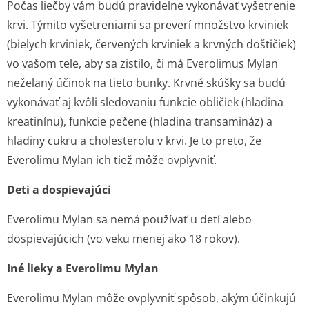
Počas liečby vám budú pravidelne vykonávať vyšetrenie
krvi. Týmito vyšetreniami sa preverí množstvo krviniek
(bielych krviniek, červených krviniek a krvných doštičiek)
vo vašom tele, aby sa zistilo, či má Everolimus Mylan
neželaný účinok na tieto bunky. Krvné skúšky sa budú
vykonávať aj kvôli sledovaniu funkcie obličiek (hladina
kreatinínu), funkcie pečene (hladina transamináz) a
hladiny cukru a cholesterolu v krvi. Je to preto, že
Everolimu Mylan ich tiež môže ovplyvniť.
Deti a dospievajúci
Everolimu Mylan sa nemá používať u detí alebo
dospievajúcich (vo veku menej ako 18 rokov).
Iné lieky a Everolimu Mylan
Everolimu Mylan môže ovplyvniť spôsob, akým účinkujú