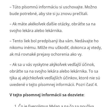
– Túto písomnú informáciu si uschovajte. Možno
bude potrebné, aby ste si ju znovu prečítali.
– Ak máte akékoľvek ďalšie otázky, obráťte sa na
svojho lekára alebo lekárnika.
– Tento liek bol predpísaný iba vám. Nedávajte ho
nikomu inému. Môže mu uškodiť, dokonca aj vtedy,
ak má rovnaké prejavy ochorenia ako vy.
– Ak sa u vás vyskytne akýkoľvek vedľajší účinok,
obráťte sa na svojho lekára alebo lekárnika. To sa
týka aj akýchkoľvek vedľajších účinkov, ktoré nie sú
uvedené v tejto písomnej informácii. Pozri časť 4.
V tejto písomnej informácii sa dozviete
:
1. Čo je Everolimus Mylan a na čo sa používa