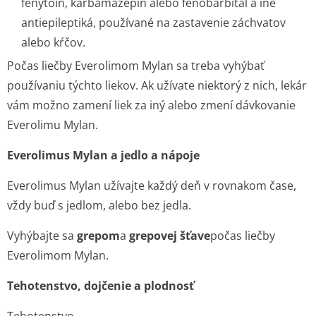
fenytoín, karbamazepín alebo fenobarbital a iné
antiepileptiká, používané na zastavenie záchvatov
alebo kŕčov.
Počas liečby Everolimom Mylan sa treba vyhýbať
používaniu týchto liekov. Ak užívate niektorý z nich, lekár
vám možno zamení liek za iný alebo zmení dávkovanie
Everolimu Mylan.
Everolimus Mylan a jedlo a nápoje
Everolimus Mylan užívajte každý deň v rovnakom čase,
vždy buď s jedlom, alebo bez jedla.
Vyhýbajte sa
grepom
a
grepovej šťave
počas liečby
Everolimom Mylan.
Tehotenstvo, dojčenie a plodnosť