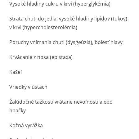
Vysoké hladiny cukru v krvi (hyperglykémia)
Strata chuti do jedla, vysoké hladiny lipidov (tukov)
v krvi (hypercholeste­rolémia)
Poruchy vnímania chuti (dysgeúzia), bolesť hlavy
Krvácanie z nosa (epistaxa)
Kašeľ
Vriedky v ústach
Žalúdočné ťažkosti vrátane nevoľnosti alebo
hnačky
Kožná vyrážka