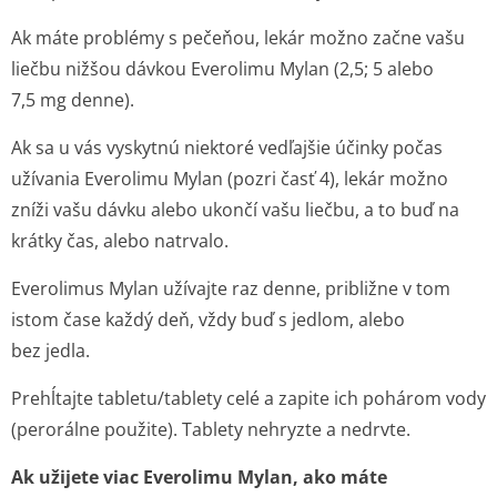
Ak máte problémy s pečeňou, lekár možno začne vašu
liečbu nižšou dávkou Everolimu Mylan (2,5; 5 alebo
7,5 mg denne).
Ak sa u vás vyskytnú niektoré vedľajšie účinky počas
užívania Everolimu Mylan (pozri časť 4), lekár možno
zníži vašu dávku alebo ukončí vašu liečbu, a to buď na
krátky čas, alebo natrvalo.
Everolimus Mylan užívajte raz denne, približne v tom
istom čase každý deň, vždy buď s jedlom, alebo
bez jedla.
Prehĺtajte tabletu/tablety celé a zapite ich pohárom vody
(perorálne použite). Tablety nehryzte a nedrvte.
Ak užijete viac Everolimu Mylan, ako máte