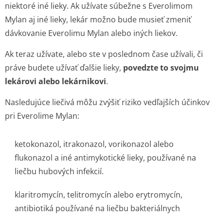
niektoré iné lieky. Ak užívate súbežne s Everolimom
Mylan aj iné lieky, lekár možno bude musieť zmeniť
dávkovanie Everolimu Mylan alebo iných liekov.
Ak teraz užívate, alebo ste v poslednom čase užívali, či
práve budete užívať ďalšie lieky,
povedzte to svojmu
lekárovi alebo lekárnikovi
.
Nasledujúce liečivá môžu zvýšiť riziko vedľajších účinkov
pri Everolime Mylan:
ketokonazol, itrakonazol, vorikonazol alebo
flukonazol a iné antimykotické lieky, používané na
liečbu hubových infekcií.
klaritromycín, telitromycín alebo erytromycín,
antibiotiká používané na liečbu bakteriálnych