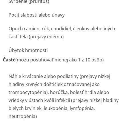
Svrbenie (pruritus)
Pocit slabosti alebo únavy
Opuch ramien, rúk, chodidiel, členkov alebo iných
častí tela (prejavy edému)
Úbytok hmotnosti
Časté
(môžu postihovať menej ako 1 z 10 osôb)
Náhle krvácanie alebo podliatiny (prejavy nízkej
hladiny krvných doštičiek označovanej ako
trombocytopénia), horúčka, bolesť hrdla alebo
vriedky v ústach kvôli infekcii (prejavy nízkej hladiny
bielych krviniek, leukopénia, lymfopénia,
neutropénia)