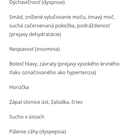
Dýchavičnosť (dyspnoe)
Smäd, znížené vylučovanie moču, tmavý moč,
suchá začervenaná pokožka, podráždenosť
(prejavy dehydratácie)
Nespavosť (insomnia)
Bolesť hlavy, závraty (prejavy vysokého krvného
tlaku označovaného ako hypertenzia)
Horúčka
Zápal sliznice úst, žalúdka, čriev
Sucho v ústach
Pálenie záhy (dyspepsia)