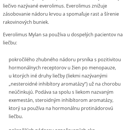
liečivo nazývané everolimus. Everolimus znižuje
zásobovanie nádoru krvou a spomaľuje rast a šírenie
rakovinových buniek.
Everolimus Mylan sa používa u dospelých pacientov na
liečbu:
pokročilého zhubného nádoru prsníka s pozitivitou
hormonálnych receptorov u žien po menopauze,
u ktorých iné druhy liečby (liekmi nazývanými
„nesteroidné inhibítory aromatázy“) už na chorobu
neúčinkujú. Podáva sa spolu s liekom nazvaným
exemestán, steroidným inhibítorom aromatázy,
ktorý sa používa na hormonálnu protinádorovú
liečbu.