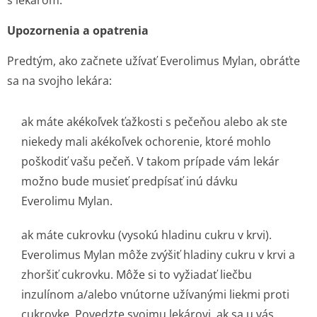
s lekárom.
Upozornenia a opatrenia
Predtým, ako začnete užívať Everolimus Mylan, obráťte
sa na svojho lekára:
ak máte akékoľvek ťažkosti s pečeňou alebo ak ste
niekedy mali akékoľvek ochorenie, ktoré mohlo
poškodiť vašu pečeň. V takom prípade vám lekár
možno bude musieť predpísať inú dávku
Everolimu Mylan.
ak máte cukrovku (vysokú hladinu cukru v krvi).
Everolimus Mylan môže zvýšiť hladiny cukru v krvi a
zhoršiť cukrovku. Môže si to vyžiadať liečbu
inzulínom a/alebo vnútorne užívanými liekmi proti
cukrovke. Povedzte svojmu lekárovi, ak sa u vás