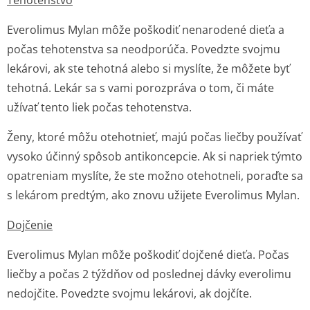
Tehotenstvo
Everolimus Mylan môže poškodiť nenarodené dieťa a
počas tehotenstva sa neodporúča. Povedzte svojmu
lekárovi, ak ste tehotná alebo si myslíte, že môžete byť
tehotná. Lekár sa s vami porozpráva o tom, či máte
užívať tento liek počas tehotenstva.
Ženy, ktoré môžu otehotnieť, majú počas liečby používať
vysoko účinný spôsob antikoncepcie. Ak si napriek týmto
opatreniam myslíte, že ste možno otehotneli, poraďte sa
s lekárom
predtým
, ako znovu užijete Everolimus Mylan.
Dojčenie
Everolimus Mylan môže poškodiť dojčené dieťa. Počas
liečby a počas 2 týždňov od poslednej dávky everolimu
nedojčite. Povedzte svojmu lekárovi, ak dojčíte.