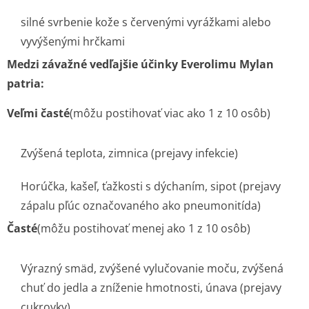
silné svrbenie kože s červenými vyrážkami alebo
vyvýšenými hrčkami
Medzi závažné vedľajšie účinky Everolimu Mylan
patria:
Veľmi časté
(môžu postihovať viac ako 1 z 10 osôb)
Zvýšená teplota, zimnica (prejavy infekcie)
Horúčka, kašeľ, ťažkosti s dýchaním, sipot (prejavy
zápalu pľúc označovaného ako pneumonitída)
Časté
(môžu postihovať menej ako 1 z 10 osôb)
Výrazný smäd, zvýšené vylučovanie moču, zvýšená
chuť do jedla a zníženie hmotnosti, únava (prejavy
cukrovky)