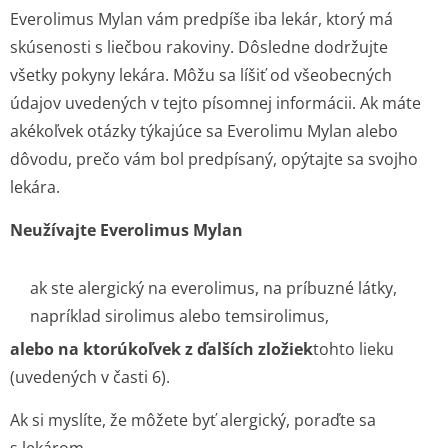
Everolimus Mylan vám predpíše iba lekár, ktorý má
skúsenosti s liečbou rakoviny. Dôsledne dodržujte
všetky pokyny lekára. Môžu sa líšiť od všeobecných
údajov uvedených v tejto písomnej informácii. Ak máte
akékoľvek otázky týkajúce sa Everolimu Mylan alebo
dôvodu, prečo vám bol predpísaný, opýtajte sa svojho
lekára.
Neužívajte Everolimus Mylan
ak ste alergický na everolimus, na príbuzné látky,
napríklad sirolimus alebo temsirolimus,
alebo na ktorúkoľvek z ďalších zložiek
tohto lieku
(uvedených v časti 6).
Ak si myslíte, že môžete byť alergický, poraďte sa