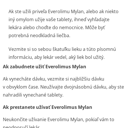
Ak ste užili priveľa Everolimu Mylan, alebo ak niekto
iný omylom užije vaše tablety, ihneď vyhľadajte
lekára alebo choďte do nemocnice. Môže byť
potrebná neodkladná liečba.
Vezmite si so sebou škatuľku lieku a túto písomnú
informáciu, aby lekár vedel, aký liek bol užitý.
Ak zabudnete užiť Everolimus Mylan
Ak vynecháte dávku, vezmite si najbližšiu dávku
v obvyklom čase. Neužívajte dvojnásobnú dávku, aby ste
nahradili vynechané tablety.
Ak prestanete užívať Everolimus Mylan
Neukončite užívanie Everolimu Mylan, pokiaľ vám to
neodporučí lekár.