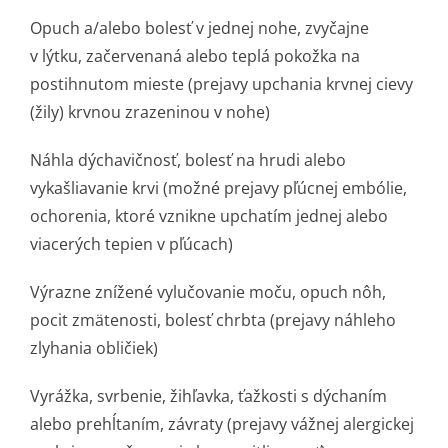
Opuch a/alebo bolesť v jednej nohe, zvyčajne
v lýtku, začervenaná alebo teplá pokožka na
postihnutom mieste (prejavy upchania krvnej cievy
(žily) krvnou zrazeninou v nohe)
Náhla dýchavičnosť, bolesť na hrudi alebo
vykašliavanie krvi (možné prejavy pľúcnej embólie,
ochorenia, ktoré vznikne upchatím jednej alebo
viacerých tepien v pľúcach)
Výrazne znížené vylučovanie moču, opuch nôh,
pocit zmätenosti, bolesť chrbta (prejavy náhleho
zlyhania obličiek)
Vyrážka, svrbenie, žihľavka, ťažkosti s dýchaním
alebo prehĺtaním, závraty (prejavy vážnej alergickej