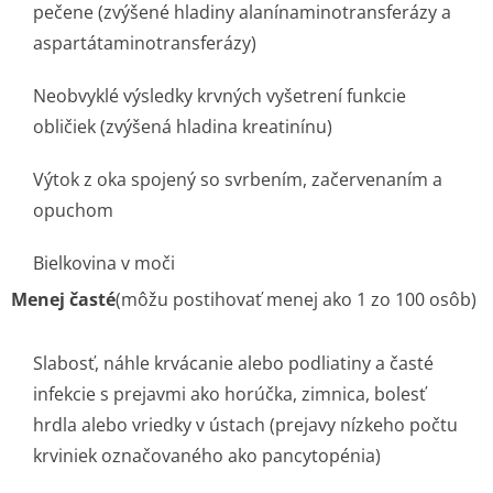
pečene (zvýšené hladiny alanínaminotran­sferázy a
aspartátamino­transferázy)
Neobvyklé výsledky krvných vyšetrení funkcie
obličiek (zvýšená hladina kreatinínu)
Výtok z oka spojený so svrbením, začervenaním a
opuchom
Bielkovina v moči
Menej časté
(môžu postihovať menej ako 1 zo 100 osôb)
Slabosť, náhle krvácanie alebo podliatiny a časté
infekcie s prejavmi ako horúčka, zimnica, bolesť
hrdla alebo vriedky v ústach (prejavy nízkeho počtu
krviniek označovaného ako pancytopénia)