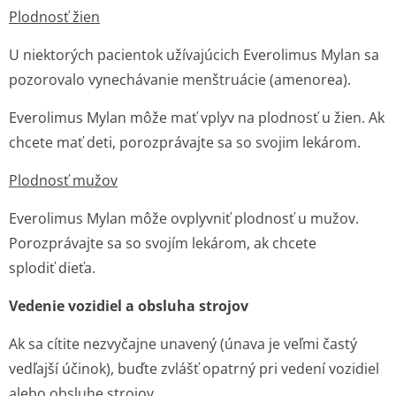
Plodnosť žien
U niektorých pacientok užívajúcich Everolimus Mylan sa
pozorovalo vynechávanie menštruácie (amenorea).
Everolimus Mylan môže mať vplyv na plodnosť u žien. Ak
chcete mať deti, porozprávajte sa so svojim lekárom.
Plodnosť mužov
Everolimus Mylan môže ovplyvniť plodnosť u mužov.
Porozprávajte sa so svojím lekárom, ak chcete
splodiť dieťa.
Vedenie vozidiel a obsluha strojov
Ak sa cítite nezvyčajne unavený (únava je veľmi častý
vedľajší účinok), buďte zvlášť opatrný pri vedení vozidiel
alebo obsluhe strojov.