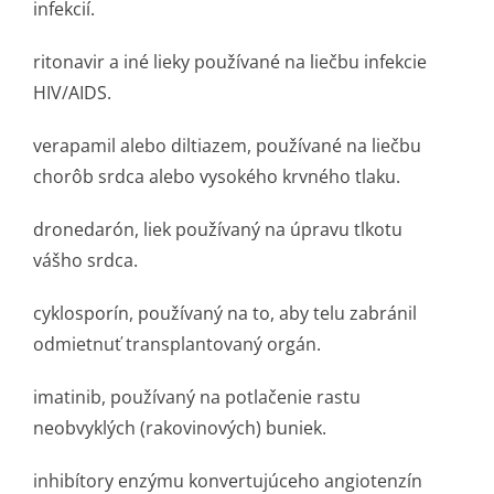
infekcií.
ritonavir a iné lieky používané na liečbu infekcie
HIV/AIDS.
verapamil alebo diltiazem, používané na liečbu
chorôb srdca alebo vysokého krvného tlaku.
dronedarón, liek používaný na úpravu tlkotu
vášho srdca.
cyklosporín, používaný na to, aby telu zabránil
odmietnuť transplantova­ný orgán.
imatinib, používaný na potlačenie rastu
neobvyklých (rakovinových) buniek.
inhibítory enzýmu konvertujúceho angiotenzín