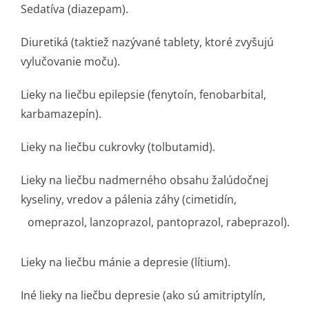
Sedatíva (diazepam).
Diuretiká (taktiež nazývané tablety, ktoré zvyšujú
vylučovanie moču).
Lieky na liečbu epilepsie (fenytoín, fenobarbital,
karbamazepín).
Lieky na liečbu cukrovky (tolbutamid).
Lieky na liečbu nadmerného obsahu žalúdočnej
kyseliny, vredov a pálenia záhy (cimetidín,
omeprazol, lanzoprazol, pantoprazol, rabeprazol).
Lieky na liečbu mánie a depresie (lítium).
Iné lieky na liečbu depresie (ako sú amitriptylín,