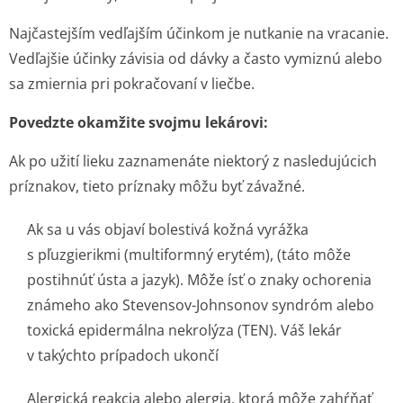
Najčastejším vedľajším účinkom je nutkanie na vracanie.
Vedľajšie účinky závisia od dávky a často vymiznú alebo
sa zmiernia pri pokračovaní v liečbe.
Povedzte okamžite svojmu lekárovi:
Ak po užití lieku zaznamenáte niektorý z nasledujúcich
príznakov, tieto príznaky môžu byť závažné.
Ak sa u vás objaví bolestivá kožná vyrážka
s pľuzgierikmi (multiformný erytém), (táto môže
postihnúť ústa a jazyk). Môže ísť o znaky ochorenia
známeho ako Stevensov-Johnsonov syndróm alebo
toxická epidermálna nekrolýza (TEN). Váš lekár
v takýchto prípadoch ukončí
Alergická reakcia alebo alergia, ktorá môže zahŕňať