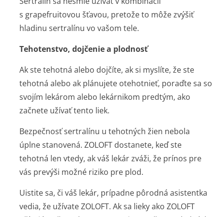
Sertralín sa nesmie užívať v kombinácii
s grapefruitovou šťavou, pretože to môže zvýšiť
hladinu sertralínu vo vašom tele.
Tehotenstvo, dojčenie a plodnosť
Ak ste tehotná alebo dojčíte, ak si myslíte, že ste
tehotná alebo ak plánujete otehotnieť, poraďte sa so
svojím lekárom alebo lekárnikom predtým, ako
začnete užívať tento liek.
Bezpečnosť sertralínu u tehotných žien nebola
úplne stanovená. ZOLOFT dostanete, keď ste
tehotná len vtedy, ak váš lekár zváži, že prínos pre
vás prevýši možné riziko pre plod.
Uistite sa, či váš lekár, prípadne pôrodná asistentka
vedia, že užívate ZOLOFT. Ak sa lieky ako ZOLOFT