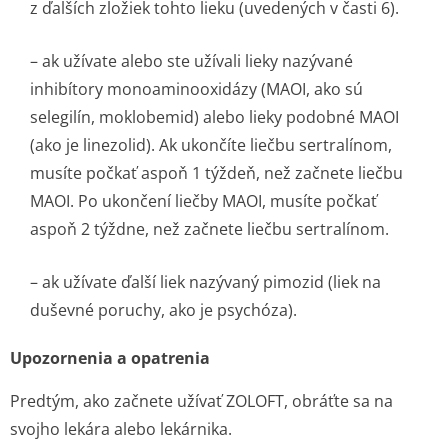
z ďalších zložiek tohto lieku (uvedených v časti 6).
– ak užívate alebo ste užívali lieky nazývané
inhibítory monoaminooxidázy (MAOI, ako sú
selegilín, moklobemid) alebo lieky podobné MAOI
(ako je linezolid). Ak ukončíte liečbu sertralínom,
musíte počkať aspoň 1 týždeň, než začnete liečbu
MAOI. Po ukončení liečby MAOI, musíte počkať
aspoň 2 týždne, než začnete liečbu sertralínom.
– ak užívate ďalší liek nazývaný pimozid (liek na
duševné poruchy, ako je psychóza).
Upozornenia a opatrenia
Predtým, ako začnete užívať ZOLOFT, obráťte sa na
svojho lekára alebo lekárnika.