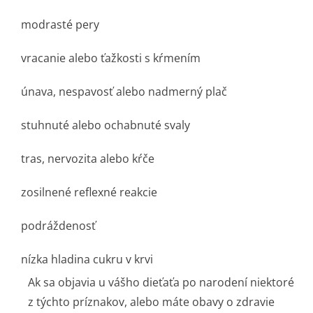
modrasté pery
vracanie alebo ťažkosti s kŕmením
únava, nespavosť alebo nadmerný plač
stuhnuté alebo ochabnuté svaly
tras, nervozita alebo kŕče
zosilnené reflexné reakcie
podráždenosť
nízka hladina cukru v krvi
Ak sa objavia u vášho dieťaťa po narodení niektoré
z týchto príznakov, alebo máte obavy o zdravie