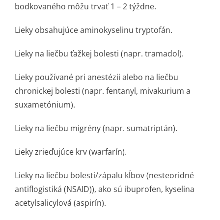
bodkovaného môžu trvať 1 – 2 týždne.
Lieky obsahujúce aminokyselinu tryptofán.
Lieky na liečbu ťažkej bolesti (napr. tramadol).
Lieky používané pri anestézii alebo na liečbu
chronickej bolesti (napr. fentanyl, mivakurium a
suxametónium).
Lieky na liečbu migrény (napr. sumatriptán).
Lieky zrieďujúce krv (warfarín).
Lieky na liečbu bolesti/zápalu kĺbov (nesteoridné
antiflogistiká (NSAID)), ako sú ibuprofen, kyselina
acetylsalicylová (aspirín).