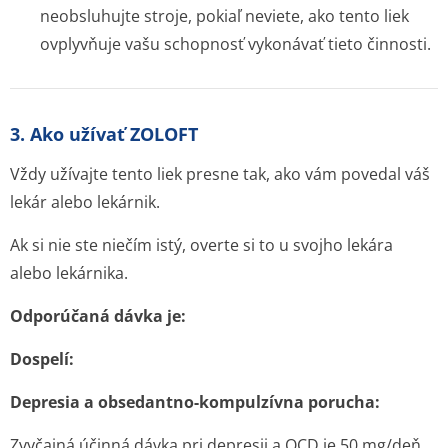
neobsluhujte stroje, pokiaľ neviete, ako tento liek
ovplyvňuje vašu schopnosť vykonávať tieto činnosti.
3. Ako užívať ZOLOFT
Vždy užívajte tento liek presne tak, ako vám povedal váš
lekár alebo lekárnik.
Ak si nie ste niečím istý, overte si to u svojho lekára
alebo lekárnika.
Odporúčaná dávka je:
Dospelí:
Depresia a obsedantno-kompulzívna porucha:
Zvyčajná účinná dávka pri depresii a OCD je 50 mg/deň.