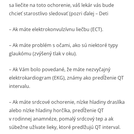
sa liečite na toto ochorenie, váš lekár vás bude
chcieť starostlivo sledovať (pozri ďalej – Deti
– Ak máte elektrokonvulzívnu liečbu (ECT).
– Ak máte problém s očami, ako sú niektoré typy
glaukómu (zvýšený tlak v oku).
– Ak Vám bolo povedané, že máte nezvyčajný
elektrokardiogram (EKG), známy ako predĺženie QT
intervalu.
– Ak máte srdcové ochorenie, nízke hladiny draslíka
alebo nízke hladiny horčíka, predĺženie QT
v rodinnej anamnéze, pomalý srdcový tep a ak
súbežne užívate lieky, ktoré predlžujú QT interval.