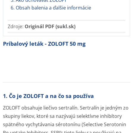
5. Ako uchovávať ZOLOFT
6. Obsah balenia a ďalšie informácie
Zdroje:
Originál PDF (sukl.sk)
Príbalový leták - ZOLOFT 50 mg
1. Čo je ZOLOFT a na čo sa používa
ZOLOFT obsahuje liečivo sertralín. Sertralín je jedným zo
skupiny liekov, ktoré sa nazývajú selektívne inhibítory
spätného vychytávania sérotonínu (Selective Serotonin
Re-uptake Inhibitors, SSRI); tieto lieky sa používajú na