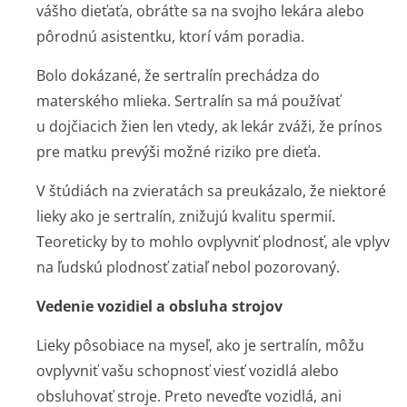
vášho dieťaťa, obráťte sa na svojho lekára alebo
pôrodnú asistentku, ktorí vám poradia.
Bolo dokázané, že sertralín prechádza do
materského mlieka. Sertralín sa má používať
u dojčiacich žien len vtedy, ak lekár zváži, že prínos
pre matku prevýši možné riziko pre dieťa.
V štúdiách na zvieratách sa preukázalo, že niektoré
lieky ako je sertralín, znižujú kvalitu spermií.
Teoreticky by to mohlo ovplyvniť plodnosť, ale vplyv
na ľudskú plodnosť zatiaľ nebol pozorovaný.
Vedenie vozidiel a obsluha strojov
Lieky pôsobiace na myseľ, ako je sertralín, môžu
ovplyvniť vašu schopnosť viesť vozidlá alebo
obsluhovať stroje. Preto neveďte vozidlá, ani