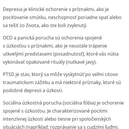
Depresia je klinické ochorenie s príznakmi, ako je
pociťovanie smútku, neschopnosť poriadne spať alebo
sa tešiť zo života, ako ste boli zvyknutý.
OCD a panická porucha sú ochorenia spojené
s úzkosťou s príznakmi, ako je neustále trápenie
utkvelými predstavami (posadnutosť), ktoré vás nútia
vykonávať opakované rituály (nutkavé javy).
PTSD je stav, ktorý sa môže vyskytnúť po veľmi citovo
traumatickom zážitku a má niektoré príznaky, ktoré sú
podobné depresii a úzkosti.
Sociálna úzkostná porucha (sociálna fóbia) je ochorenie
spojené s úzkosťou. Je charakterizované pocitmi
intenzívnej úzkosti alebo tiesne pri spoločenských
situáciách (napríklad: rozprávanie sa s cudzími ľuďmi,