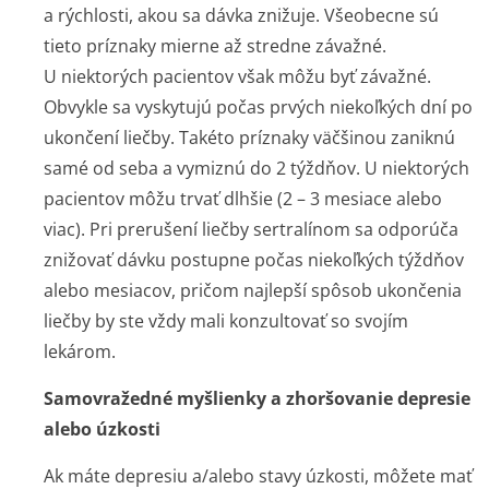
a rýchlosti, akou sa dávka znižuje. Všeobecne sú
tieto príznaky mierne až stredne závažné.
U niektorých pacientov však môžu byť závažné.
Obvykle sa vyskytujú počas prvých niekoľkých dní po
ukončení liečby. Takéto príznaky väčšinou zaniknú
samé od seba a vymiznú do 2 týždňov. U niektorých
pacientov môžu trvať dlhšie (2 – 3 mesiace alebo
viac). Pri prerušení liečby sertralínom sa odporúča
znižovať dávku postupne počas niekoľkých týždňov
alebo mesiacov, pričom najlepší spôsob ukončenia
liečby by ste vždy mali konzultovať so svojím
lekárom.
Samovražedné myšlienky a zhoršovanie depresie
alebo úzkosti
Ak máte depresiu a/alebo stavy úzkosti, môžete mať