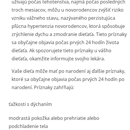
užívajú počas tehotenstva, najmä počas posledných
troch mesiacov, môžu u novorodencov zvýšiť riziko
vzniku vážneho stavu, nazývaného perzistujúca
pľúcna hypertenzia novorodencov, ktorá spôsobuje
zrýchlenie dychu a zmodranie dieťaťa. Tieto príznaky
sa obyčajne objavia počas prvých 24 hodín života
dieťaťa. Ak spozorujete tieto príznaky u vášho
dieťaťa, okamžite informujte svojho lekára.
Vaše dieťa môže mať po narodení aj ďalšie príznaky,
ktoré sa obyčajne objavia počas prvých 24 hodín po
narodení. Príznaky zahŕňajú:
ťažkosti s dýchaním
modrastá pokožka alebo prehriatie alebo
podchladenie tela