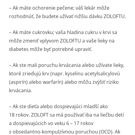
– Ak máte ochorenie pečene; váš lekár môže
rozhodnúť, že budete užívať nižšiu dávku ZOLOFTU.
– Ak máte cukrovku; vaša hladina cukru v krvi sa
môže zmeniť vplyvom ZOLOFTU a vaše lieky na
diabetes môže byť potrebné upraviť.
– Ak ste mali poruchu krvácania alebo užívate lieky,
ktoré zrieďujú krv (napr. kyselinu acetylsalicylovú
(aspirín) alebo warfarín) alebo môžu zvýšiť riziko
krvácania.
– Ak ste dieťa alebo dospievajúci mladší ako
18 rokov. ZOLOFT sa má používať iba na liečbu detí
a dospievajúcich vo veku 6 – 17 rokov
s obsedantno-kompulzívnou poruchou (OCD). Ak