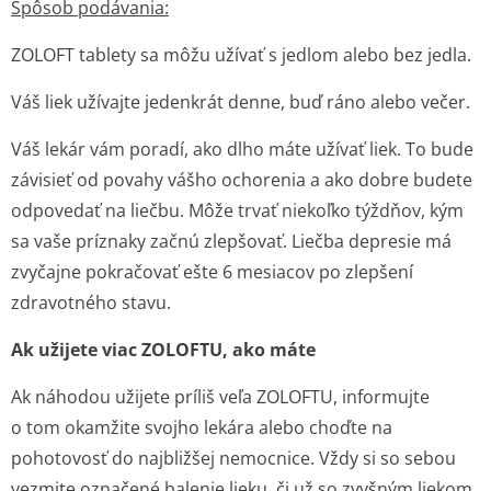
Spôsob podávania:
ZOLOFT tablety sa môžu užívať s jedlom alebo bez jedla.
Váš liek užívajte jedenkrát denne, buď ráno alebo večer.
Váš lekár vám poradí, ako dlho máte užívať liek. To bude
závisieť od povahy vášho ochorenia a ako dobre budete
odpovedať na liečbu. Môže trvať niekoľko týždňov, kým
sa vaše príznaky začnú zlepšovať. Liečba depresie má
zvyčajne pokračovať ešte 6 mesiacov po zlepšení
zdravotného stavu.
Ak užijete viac ZOLOFTU, ako máte
Ak náhodou užijete príliš veľa ZOLOFTU, informujte
o tom okamžite svojho lekára alebo choďte na
pohotovosť do najbližšej nemocnice. Vždy si so sebou
vezmite označené balenie lieku, či už so zvyšným liekom