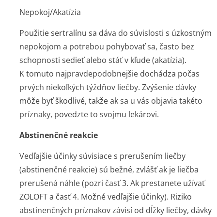
Nepokoj/Akatízia
Použitie sertralínu sa dáva do súvislosti s úzkostným
nepokojom a potrebou pohybovať sa, často bez
schopnosti sedieť alebo stáť v kľude (akatízia).
K tomuto najpravdepodob­nejšie dochádza počas
prvých niekoľkých týždňov liečby. Zvýšenie dávky
môže byť škodlivé, takže ak sa u vás objavia takéto
príznaky, povedzte to svojmu lekárovi.
Abstinenčné reakcie
Vedľajšie účinky súvisiace s prerušením liečby
(abstinenčné reakcie) sú bežné, zvlášť ak je liečba
prerušená náhle (pozri časť 3. Ak prestanete užívať
ZOLOFT a časť 4. Možné vedľajšie účinky). Riziko
abstinenčných príznakov závisí od dĺžky liečby, dávky