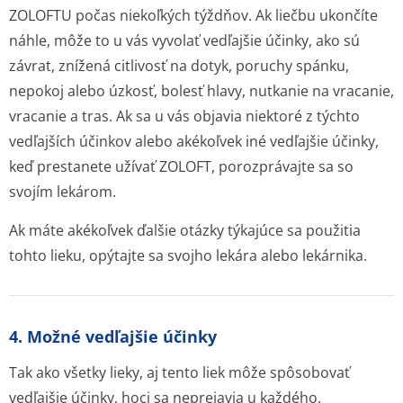
ZOLOFTU počas niekoľkých týždňov. Ak liečbu ukončíte
náhle, môže to u vás vyvolať vedľajšie účinky, ako sú
závrat, znížená citlivosť na dotyk, poruchy spánku,
nepokoj alebo úzkosť, bolesť hlavy, nutkanie na vracanie,
vracanie a tras. Ak sa u vás objavia niektoré z týchto
vedľajších účinkov alebo akékoľvek iné vedľajšie účinky,
keď prestanete užívať ZOLOFT, porozprávajte sa so
svojím lekárom.
Ak máte akékoľvek ďalšie otázky týkajúce sa použitia
tohto lieku, opýtajte sa svojho lekára alebo lekárnika.
4. Možné vedľajšie účinky
Tak ako všetky lieky, aj tento liek môže spôsobovať
vedľajšie účinky, hoci sa neprejavia u každého.