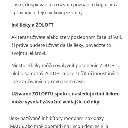
rastu, dospievania a rozvoja poznania (kognície) a
správania u tejto vekovej skupiny.
Iné lieky a ZOLOFT
Ak teraz užívate alebo ste v poslednom čase užívali,
či práve budete užívať ďalšie lieky, povedzte to
svojmu lekárovi.
Niektoré lieky môžu ovplyvniť pôsobenie ZOLOFTU,
alebo samotný ZOLOFT môže znížiť účinnosť iných
liekov užívaných v rovnakom čase.
Užívanie ZOLOFTU spolu s nasledujúcimi liekmi
môže vyvolať závažné vedľajšie účinky:
Lieky nazývané inhibítory monoaminoxidázy
(MAOI), ako moklobemid (na liečbu depresie) a