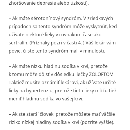
zhoršovanie depresie alebo úzkosti).
– Ak máte sérotonínový syndróm. V zriedkavých
prípadoch sa tento syndróm môže vyskytnúť, keď
užívate niektoré lieky v rovnakom čase ako
sertralín. (Príznaky pozri v časti 4. ) Váš lekár vám
povie, či ste tento syndróm mali v minulosti.
– Ak máte nízku hladinu sodíka v krvi, pretože
k tomu môže dôjsť v dôsledku liečby ZOLOFTOM.
Taktiež musíte oznámiť lekárovi, ak užívate určité
lieky na hypertenziu, pretože tieto lieky môžu tiež
meniť hladinu sodíka vo vašej krvi.
– Ak ste starší človek, pretože môžete mať väčšie
riziko nízkej hladiny sodíka v krvi (pozrite vyššie).