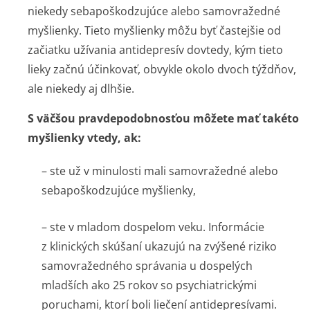
niekedy sebapoškodzujúce alebo samovražedné
myšlienky. Tieto myšlienky môžu byť častejšie od
začiatku užívania antidepresív dovtedy, kým tieto
lieky začnú účinkovať, obvykle okolo dvoch týždňov,
ale niekedy aj dlhšie.
S väčšou pravdepodobnosťou môžete mať takéto
myšlienky vtedy, ak:
– ste už v minulosti mali samovražedné alebo
sebapoškodzujúce myšlienky,
– ste v mladom dospelom veku. Informácie
z klinických skúšaní ukazujú na zvýšené riziko
samovražedného správania u dospelých
mladších ako 25 rokov so psychiatrickými
poruchami, ktorí boli liečení antidepresívami.