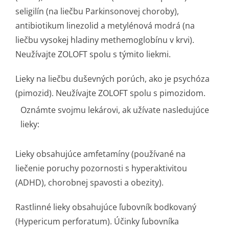
seligilín (na liečbu Parkinsonovej choroby),
antibiotikum linezolid a metylénová modrá (na
liečbu vysokej hladiny methemoglobínu v krvi).
Neužívajte ZOLOFT spolu s týmito liekmi.
Lieky na liečbu duševných porúch, ako je psychóza
(pimozid). Neužívajte ZOLOFT spolu s pimozidom.
Oznámte svojmu lekárovi, ak užívate nasledujúce
lieky:
Lieky obsahujúce amfetamíny (používané na
liečenie poruchy pozornosti s hyperaktivitou
(ADHD), chorobnej spavosti a obezity).
Rastlinné lieky obsahujúce ľubovník bodkovaný
(Hypericum perforatum). Účinky ľubovníka