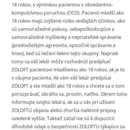
18 rokov, s výnimkou pacientov s obsedantno-
kompulzívnou poruchou (OCD) .Pacienti mladší ako
18 rokov majú zvýšené riziko vedľajších účinkov, ako
sú samovražedné pokusy, sebapoškodzujúce a
samovražedné myšlienky a nepriateľské správanie
(predovšetkým agresivita, opozičné správanie a
hnev), keď sú liečení liekmi tejto skupiny. Napriek
tomu sa váš lekár môže rozhodnúť predpísať
ZOLOFT pacientovi mladšiemu ako 18 rokov, ak je to
v záujme pacienta. Ak vám váš lekár predpísal
ZOLOFT a ste mladší ako 18 rokov a chcete sa o tom
porozprávať, obráťte sa, prosím, naňho. Okrem toho
informujte svojho lekára, ak sa u vás pri užívaní
ZOLOFTU objavia alebo zhoršia niektoré prejavy
uvedené vyššie. Taktiež zatiaľ nie sú k dispozícii
dlhodobé údaje o bezpečnosti ZOLOFTU týkajúce sa