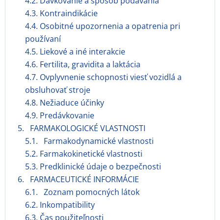
4.2. Dávkovanie a spôsob podávania
4.3. Kontraindikácie
4.4. Osobitné upozornenia a opatrenia pri
používaní
4.5. Liekové a iné interakcie
4.6. Fertilita, gravidita a laktácia
4.7. Ovplyvnenie schopnosti viesť vozidlá a
obsluhovať stroje
4.8. Nežiaduce účinky
4.9. Predávkovanie
5. FARMAKOLOGICKÉ VLASTNOSTI
5.1. Farmakodynamické vlastnosti
5.2. Farmakokinetické vlastnosti
5.3. Predklinické údaje o bezpečnosti
6. FARMACEUTICKÉ INFORMÁCIE
6.1. Zoznam pomocných látok
6.2. Inkompatibility
6.3. Čas použiteľnosti