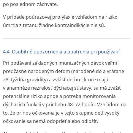
po poslednom záchvate.
V prípade poúrazovej profylaxie vzhľadom na riziko
úmrtia z tetanu žiadne kontraindikácie nie sú.
4.4. Osobitné upozornenia a opatrenia pri používaní
Pri podávaní základných imunizačných dávok veľmi
predčasne narodeným deťom (narodené do a vrátane
28. týždňa gravidity) a zvlášť deťom, ktoré majú
v anamnéze nezrelosť dýchacej sústavy, sa má zvážiť
potenciálne riziko apnoe a potreba monitorovania
dýchacích funkcií v priebehu 48–72 hodín. Vzhľadom na
to, že prínos očkovania je v tejto skupine detí vysoký,
očkovanie sa nemá odoprieť alebo odložiť.