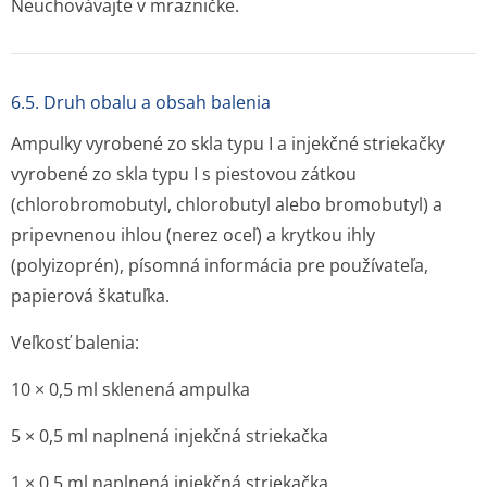
Neuchovávajte v mrazničke.
6.5. Druh obalu a obsah balenia
Ampulky vyrobené zo skla typu I a injekčné striekačky
vyrobené zo skla typu I s piestovou zátkou
(chlorobromobutyl, chlorobutyl alebo bromobutyl) a
pripevnenou ihlou (nerez oceľ) a krytkou ihly
(polyizoprén), písomná informácia pre používateľa,
papierová škatuľka.
Veľkosť balenia:
10 × 0,5 ml sklenená ampulka
5 × 0,5 ml naplnená injekčná striekačka
1 × 0,5 ml naplnená injekčná striekačka