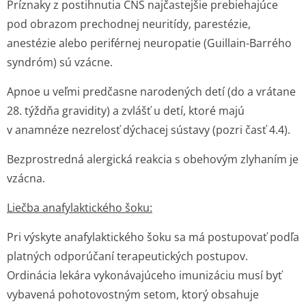
Príznaky z postihnutia CNS najčastejšie prebiehajúce
pod obrazom prechodnej neuritídy, parestézie,
anestézie alebo periférnej neuropatie (Guillain-Barrého
syndróm) sú vzácne.
Apnoe u veľmi predčasne narodených detí (do a vrátane
28. týždňa gravidity) a zvlášť u detí, ktoré majú
v anamnéze nezrelosť dýchacej sústavy (pozri časť 4.4).
Bezprostredná alergická reakcia s obehovým zlyhaním je
vzácna.
Liečba anafylaktického šoku:
Pri výskyte anafylaktického šoku sa má postupovať podľa
platných odporúčaní terapeutických postupov.
Ordinácia lekára vykonávajúceho imunizáciu musí byť
vybavená pohotovostným setom, ktorý obsahuje