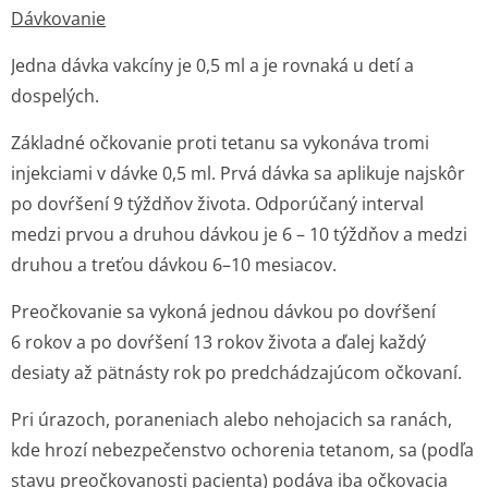
Dávkovanie
Jedna dávka vakcíny je 0,5 ml a je rovnaká u detí a
dospelých.
Základné očkovanie proti tetanu sa vykonáva tromi
injekciami v dávke 0,5 ml. Prvá dávka sa aplikuje najskôr
po dovŕšení 9 týždňov života. Odporúčaný interval
medzi prvou a druhou dávkou je 6 – 10 týždňov a medzi
druhou a treťou dávkou 6–10 mesiacov.
Preočkovanie sa vykoná jednou dávkou po dovŕšení
6 rokov a po dovŕšení 13 rokov života a ďalej každý
desiaty až pätnásty rok po predchádzajúcom očkovaní.
Pri úrazoch, poraneniach alebo nehojacich sa ranách,
kde hrozí nebezpečenstvo ochorenia tetanom, sa (podľa
stavu preočkovanosti pacienta) podáva iba očkovacia