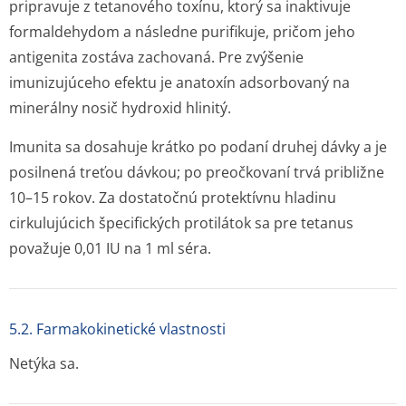
pripravuje z tetanového toxínu, ktorý sa inaktivuje
formaldehydom a následne purifikuje, pričom jeho
antigenita zostáva zachovaná. Pre zvýšenie
imunizujúceho efektu je anatoxín adsorbovaný na
minerálny nosič hydroxid hlinitý.
Imunita sa dosahuje krátko po podaní druhej dávky a je
posilnená treťou dávkou; po preočkovaní trvá približne
10–15 rokov. Za dostatočnú protektívnu hladinu
cirkulujúcich špecifických protilátok sa pre tetanus
považuje 0,01 IU na 1 ml séra.
5.2. Farmakokinetické vlastnosti
Netýka sa.