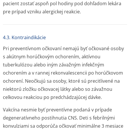
pacient zostať aspoň pol hodiny pod dohľadom lekára
pre prípad vzniku alergickej reakcie.
4.3. Kontraindikácie
Pri preventívnom očkovaní nemajú byť očkované osoby
s akútnym horúčkovým ochorením, aktívnou
tuberkulózou alebo iným závažným infekčným
ochorením a v rannej rekonvalescencii po horúčkovom
ochorení. Neočkujú sa osoby, ktoré sú precitlivené na
niektorú zložku očkovacej látky alebo so závažnou
celkovou reakciou po predchádzajúcej dáv­ke.
Vakcína nesmie byť preventívne podaná v prípade
degeneratívneho postihnutia CNS. Deti s febrilnými
konvulziami sa odporúča očkovať minimálne 3 mesiace