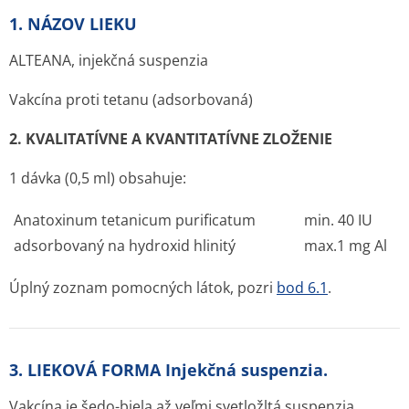
1. NÁZOV LIEKU
ALTEANA, injekčná suspenzia
Vakcína proti tetanu (adsorbovaná)
2. KVALITATÍVNE A KVANTITATÍVNE ZLOŽENIE
1 dávka (0,5 ml) obsahuje:
Anatoxinum tetanicum purificatum
min. 40 IU
adsorbovaný na hydroxid hlinitý
max.1 mg Al
Úplný zoznam pomocných látok, pozri
bod 6.1
.
3. LIEKOVÁ FORMA Injekčná suspenzia.
Vakcína je šedo-biela až veľmi svetložltá suspenzia.