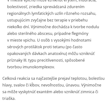
V mieste vpichu môže vzniknúť erytém, indurácia,
bolestivosť, zriedka sprevádzaná zdurením
regionálnych lymfatických uzlín rôzneho rozsahu,
ustupujúcim zvyčajne bez terapie v priebehu
niekoľko dní. Výnimočne dochádza k tvorbe nodulu
alebo sterilného abscesu, prípadne flegmóny
v mieste vpichu. U osôb s vysokými hodnotami
sérových protilátok proti tetanu (po často
opakovaných dávkach anatoxínu) môžu vzniknúť
príznaky III. typu precitlivenosti, spôsobené
tvorbou imunokomplexov.
Celková reakcia sa najčastejšie prejaví teplotou, bolesťou
hlavy, svalov či kĺbov, nevoľnosťou, únavou. Výnimočne
sa môže vyskytnúť exantém alebo vzniknúť zimnica či
triaška.