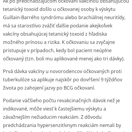
Ak po predchádzajúcom očkovaní vakcínou obsahujúcou
tetanický toxoid došlo u očkovanej osoby k výskytu
Guillain-Barrého syndrómu alebo brachiálnej neuritídy,
má sa starostlivo zvážiť ďalšie podanie akejkoľvek
vakcíny obsahujúcej tetanický toxoid z hľadiska
možného prínosu a rizika. K očkovaniu sa zvyčajne
pristupuje v prípadoch, kedy bol pacient neúplne
očkovaný (tzn. boli mu aplikované menej ako tri dávky).
Prvá dávka vakcíny u novorodencov očkovaných proti
tuberkulóze sa aplikuje najskôr po dovŕšení 9 týždňov
života po zahojení jazvy po BCG očkovaní.
Podanie väčšieho počtu revakcinačných dávok než je
indikované, môže viesť k častejšiemu výskytu a
závažnejším nežiaducim reakciám. Z dôvodu
predchádzania hypersenzitívnym reakciám nemali by