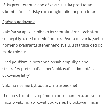
látka proti tetanu alebo očkovacia látka proti tetanu
v kombinácii s ľudským imunoglobulínom proti tetanu.
Spôsob podávania
Vakcína sa aplikuje hlboko intramuskulárne, technikou
suchej ihly, u detí do jedného roka života do vonkajšieho
horného kvadrantu stehenného svalu, u starších detí do
m. deltoideus.
Pred použitím je potrebné obsah ampulky alebo
striekačky pretrepať a ihneď aplikovať (sedimentácia
očkovacej látky).
Vakcína nesmie byť podaná intravenózne!
U osôb s trombocytopéniou a poruchami zrážanlivosti
možno vakcínu aplikovať podkožne. Po očkovaní musí