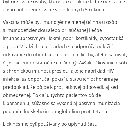
byť očkované osoby, ktoré dokončili základné očkovanie
alebo boli preočkované v posledných 5 rokoch.
Vakcína môže byť imunogénne menej účinná u osôb
s imunodeficienciou alebo pri súčasnej liečbe
imunosupresívnymi liekmi (napr. kortikoidy, cytostatiká
a pod.). V takýchto prípadoch sa odporúča odložiť
očkovanie do obdobia po ukončení liečby, alebo sa uistiť,
či je pacient dostatočne chránený. Avšak očkovanie osôb
s chronickou imunosupresiou, ako je napríklad HIV
infekcia, sa odporúča, pokiaľ u stavu ich ochorenia je
predpoklad, že dôjde k protilátkovej odpovedi, aj keď
obmedzenej. Pokiaľ u týchto pacientov dôjde
k poraneniu, súčasne sa vykoná aj pasívna imunizácia
podaním ľudského imunoglobulínu proti tetanu.
Liek nesmie byť používaný po uplynutí času