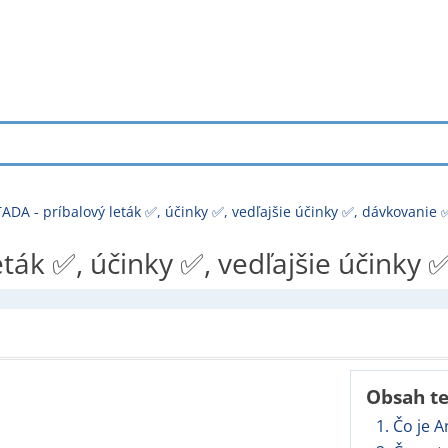
ADA - príbalový leták ✅, účinky ✅, vedľajšie účinky ✅, dávkovanie 
eták ✅, účinky ✅, vedľajšie účinky
Obsah t
1. Čo je 