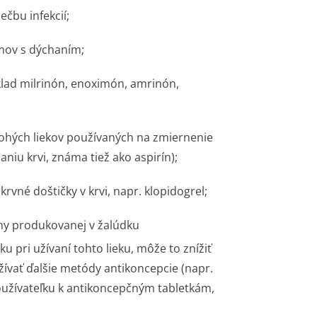
ečbu infekcií;
émov s dýchaním;
klad milrinón, enoximón, amrinón,
mnohých liekov používaných na zmiernenie
aniu krvi, známa tiež ako aspirín);
krvné doštičky v krvi, napr. klopidogrel;
ny produkovanej v žalúdku
ku pri užívaní tohto lieku, môže to znížiť
ívať ďalšie metódy antikoncepcie (napr.
oužívateľku k antikoncepčným tabletkám,