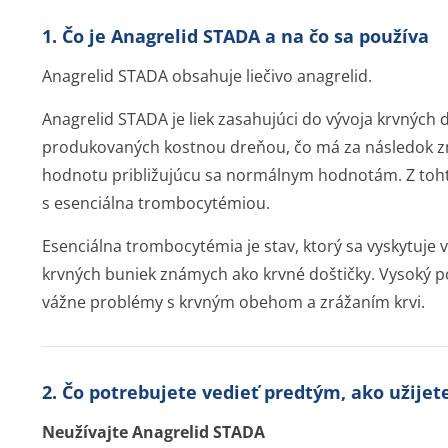
1. Čo je Anagrelid STADA a na čo sa používa
Anagrelid STADA obsahuje liečivo anagrelid.
Anagrelid STADA je liek zasahujúci do vývoja krvných d
produkovaných kostnou dreňou, čo má za následok zní
hodnotu približujúcu sa normálnym hodnotám. Z tohto
s esenciálna trombocytémiou.
Esenciálna trombocytémia je stav, ktorý sa vyskytuje v
krvných buniek známych ako krvné doštičky. Vysoký po
vážne problémy s krvným obehom a zrážaním krvi.
2. Čo potrebujete vedieť predtým, ako užije
Neužívajte Anagrelid STADA