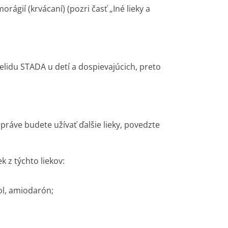
rágií (krvácaní) (pozri časť „Iné lieky a
elidu STADA u detí a dospievajúcich, preto
 práve budete užívať ďalšie lieky, povedzte
k z týchto liekov:
ol, amiodarón;