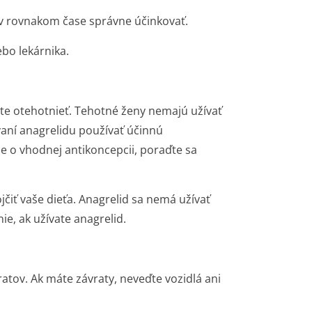
í v rovnakom čase správne účinkovať.
lebo lekárnika.
ete otehotnieť. Tehotné ženy nemajú užívať
vaní anagrelidu používať účinnú
e o vhodnej antikoncepcii, poraďte sa
jčiť vaše dieťa. Anagrelid sa nemá užívať
ie, ak užívate anagrelid.
vratov. Ak máte závraty, neveďte vozidlá ani