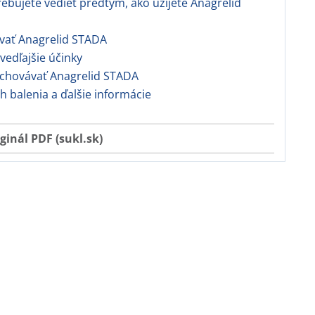
rebujete vedieť predtým, ako užijete Anagrelid
ívať Anagrelid STADA
vedľajšie účinky
chovávať Anagrelid STADA
balenia a ďalšie informácie
ginál PDF (sukl.sk)