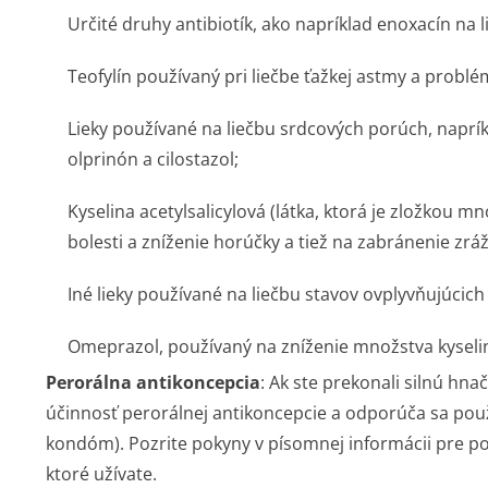
Určité druhy antibiotík, ako napríklad enoxacín na li
Teofylín používaný pri liečbe ťažkej astmy a probl
Lieky používané na liečbu srdcových porúch, naprí
olprinón a cilostazol;
Kyselina acetylsalicylová (látka, ktorá je zložkou 
bolesti a zníženie horúčky a tiež na zabránenie zráž
Iné lieky používané na liečbu stavov ovplyvňujúcich 
Omeprazol, používaný na zníženie množstva kyseli
Perorálna antikoncepcia
: Ak ste prekonali silnú hnač
účinnosť perorálnej antikoncepcie a odporúča sa použ
kondóm). Pozrite pokyny v písomnej informácii pre p
ktoré užívate.