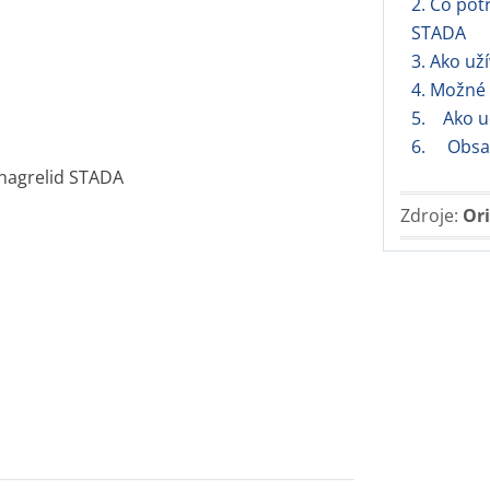
2. Čo pot
STADA
3. Ako už
4. Možné 
5. Ako u
6. Obsah 
Anagrelid STADA
Zdroje:
Ori