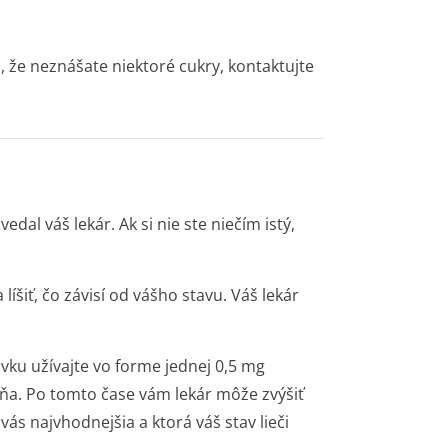
l, že neznášate niektoré cukry, kontaktujte
al váš lekár. Ak si nie ste niečím istý,
íšiť, čo závisí od vášho stavu. Váš lekár
vku užívajte vo forme jednej 0,5 mg
ňa. Po tomto čase vám lekár môže zvýšiť
 vás najvhodnejšia a ktorá váš stav lieči