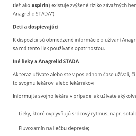
tiež ako
aspirín
) existuje zvýšené riziko závažných hemo
Anagrelid STADA“).
Deti a dospievajúci
K dispozícii sú obmedzené informácie o užívaní Anagr
sa má tento liek používať s opatrnosťou.
Iné lieky a Anagrelid STADA
Ak teraz užívate alebo ste v poslednom čase užívali, či
to svojmu lekárovi alebo lekárnikovi.
Informujte svojho lekára v prípade, ak užívate akýkoľve
Lieky, ktoré ovplyvňujú srdcový rytmus, napr. sotal
Fluvoxamín na liečbu depresie;