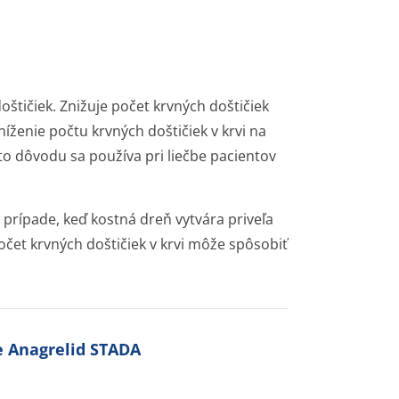
oštičiek. Znižuje počet krvných doštičiek
ženie počtu krvných doštičiek v krvi na
 dôvodu sa používa pri liečbe pacientov
 prípade, keď kostná dreň vytvára priveľa
čet krvných doštičiek v krvi môže spôsobiť
te Anagrelid STADA