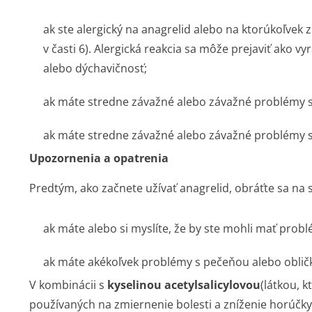
ak ste alergický na anagrelid alebo na ktorúkoľvek z
v časti 6). Alergická reakcia sa môže prejaviť ako vy
alebo dýchavičnosť;
ak máte stredne závažné alebo závažné problémy 
ak máte stredne závažné alebo závažné problémy s
Upozornenia a opatrenia
Predtým, ako začnete užívať anagrelid, obráťte sa na 
ak máte alebo si myslíte, že by ste mohli mať prob
ak máte akékoľvek problémy s pečeňou alebo oblič
V kombinácii s
kyselinou acetylsalicylo­vou
(látkou, 
používaných na zmiernenie bolesti a zníženie horúčky 