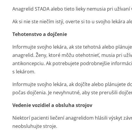
Anagrelid STADA alebo tieto lieky nemusia pri užívan
Ak si nie ste niečím istý, overte si to u svojho lekára a
Tehotenstvo a dojčenie
Informujte svojho lekára, ak ste tehotná alebo plánuj
anagrelid. Ženy, ktoré môžu otehotnieť, musia pri uží
antikoncepciu. Ak potrebujete podrobnejšie informáci
s lekárom.
Informujte svojho lekára, ak dojčíte alebo plánujete do
počas dojčenia. Je nevyhnutné, aby ste prerušili dojčen
Vedenie vozidiel a obsluha strojov
Niektorí pacienti liečení anagrelidom hlásili výskyt zá
neobsluhujte stroje.