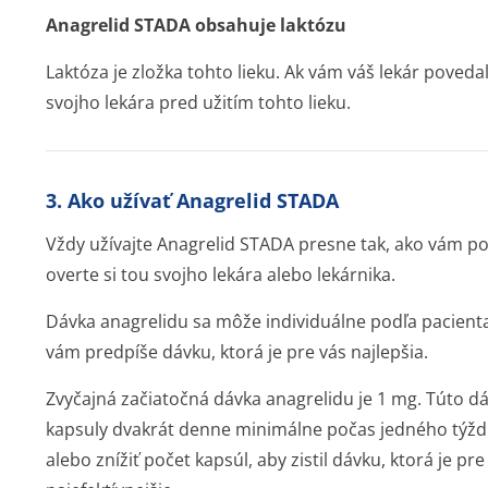
Anagrelid STADA obsahuje laktózu
Laktóza je zložka tohto lieku. Ak vám váš lekár poveda
svojho lekára pred užitím tohto lieku.
3. Ako užívať Anagrelid STADA
Vždy užívajte Anagrelid STADA presne tak, ako vám poved
overte si tou svojho lekára alebo lekárnika.
Dávka anagrelidu sa môže individuálne podľa pacienta l
vám predpíše dávku, ktorá je pre vás najlepšia.
Zvyčajná začiatočná dávka anagrelidu je 1 mg. Túto dá
kapsuly dvakrát denne minimálne počas jedného týžd
alebo znížiť počet kapsúl, aby zistil dávku, ktorá je pre