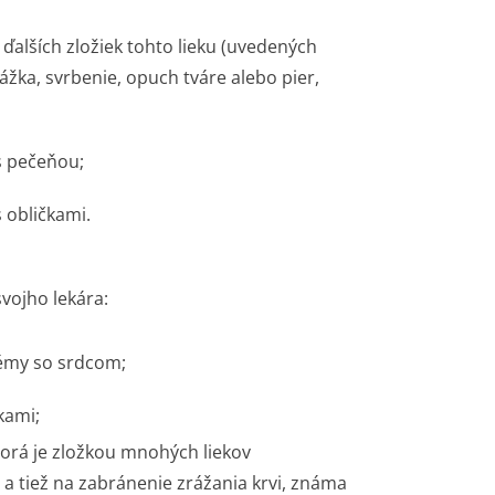
 ďalších zložiek tohto lieku (uvedených
rážka, svrbenie, opuch tváre alebo pier,
s pečeňou;
 obličkami.
svojho lekára:
lémy so srdcom;
kami;
ktorá je zložkou mnohých liekov
a tiež na zabránenie zrážania krvi, známa