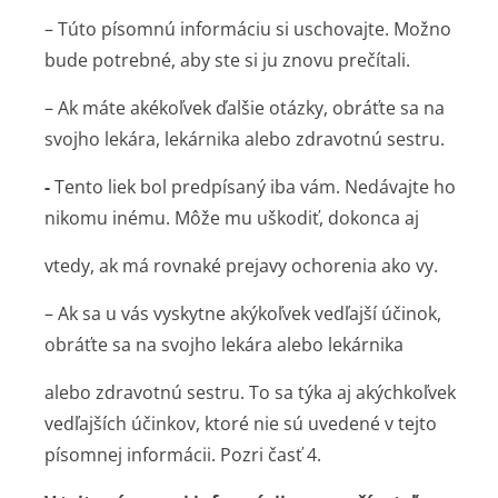
– Túto písomnú informáciu si uschovajte. Možno
bude potrebné, aby ste si ju znovu prečítali.
– Ak máte akékoľvek ďalšie otázky, obráťte sa na
svojho lekára, lekárnika alebo zdravotnú sestru.
-
Tento liek bol predpísaný iba vám. Nedávajte ho
nikomu inému. Môže mu uškodiť, dokonca aj
vtedy, ak má rovnaké prejavy ochorenia ako vy.
– Ak sa u vás vyskytne akýkoľvek vedľajší účinok,
obráťte sa na svojho lekára alebo lekárnika
alebo zdravotnú sestru. To sa týka aj akýchkoľvek
vedľajších účinkov, ktoré nie sú uvedené v tejto
písomnej informácii. Pozri časť 4.