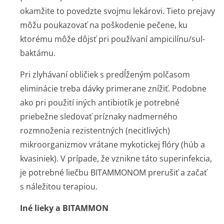
okamžite to povedzte svojmu lekárovi. Tieto prejavy
môžu poukazovať na poškodenie pečene, ku
ktorému môže dôjsť pri používaní ampicilínu/sul­
baktámu.
Pri zlyhávaní obličiek s predĺženým polčasom
eliminácie treba dávky primerane znížiť. Podobne
ako pri použití iných antibiotík je potrebné
priebežne sledovať príznaky nadmerného
rozmnoženia rezistentných (necitlivých)
mikroorganizmov vrátane mykotickej flóry (húb a
kvasiniek). V prípade, že vznikne táto superinfekcia,
je potrebné liečbu BITAMMONOM prerušiť a začať
s náležitou terapiou.
Iné lieky a BITAMMON