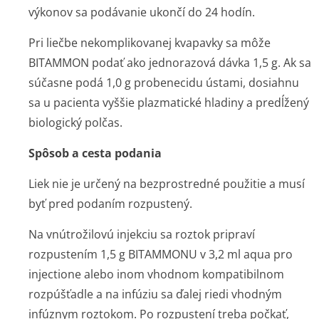
výkonov sa podávanie ukončí do 24 hodín.
Pri liečbe nekomplikovanej kvapavky sa môže
BITAMMON podať ako jednorazová dávka 1,5 g. Ak sa
súčasne podá 1,0 g probenecidu ústami, dosiahnu
sa u pacienta vyššie plazmatické hladiny a predĺžený
biologický polčas.
Spôsob a cesta podania
Liek nie je určený na bezprostredné použitie a musí
byť pred podaním rozpustený.
Na vnútrožilovú injekciu sa roztok pripraví
rozpustením 1,5 g BITAMMONU v 3,2 ml aqua pro
injectione alebo inom vhodnom kompatibilnom
rozpúšťadle a na infúziu sa ďalej riedi vhodným
infúznym roztokom. Po rozpustení treba počkať,