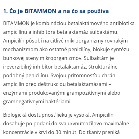
1. Čo je BITAMMON a na čo sa používa
BITAMMON je kombináciou betalaktámového antibiotika
ampicilínu a inhibítora betalaktamáz sulbaktámu.
Ampicilín pôsobí na citlivé mikroorganizmy rovnakým
mechanizmom ako ostatné penicilíny, blokuje syntézu
bunkovej steny mikroorganizmov. Sulbaktám je
ireverzibilný inhibítor betalaktamáz, štrukturálne
podobný penicilínu. Svojou prítomnosťou chráni
ampicilín pred deštrukciou betalaktamázami –
enzýmami produkovanými grampozitívnymi alebo
gramnegatívnymi baktériami.
Biologická dostupnosť lieku je vysoká. Ampicilín
dosahuje po podaní do svalu/vnútrožilovo maximálne
koncentrácie v krvi do 30 minút. Do tkanív preniká