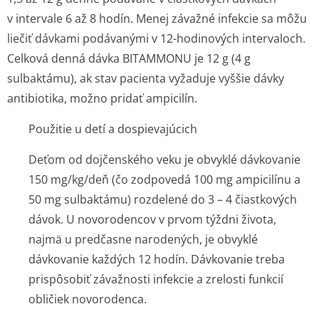
v intervale 6 až 8 hodín. Menej závažné infekcie sa môžu
liečiť dávkami podávanými v 12-hodinových intervaloch.
Celková denná dávka BITAMMONU je 12 g (4 g
sulbaktámu), ak stav pacienta vyžaduje vyššie dávky
antibiotika, možno pridať ampicilín.
Použitie u detí a dospievajúcich
Deťom od dojčenského veku je obvyklé dávkovanie
150 mg/kg/deň (čo zodpovedá 100 mg ampicilínu a
50 mg sulbaktámu) rozdelené do 3 – 4 čiastkových
dávok. U novorodencov v prvom týždni života,
najmä u predčasne narodených, je obvyklé
dávkovanie každých 12 hodín. Dávkovanie treba
prispôsobiť závažnosti infekcie a zrelosti funkcií
obličiek novorodenca.