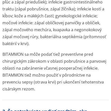
pľúc a zápal priedušiek); infekcie gastrointesti­nálneho
traktu (zápal pobrušnice, zápal žlčníka); infekcie kostí a
kĺbov; kože a mäkkých častí; gynekologické infekcie;
močové infekcie: zápal obličkovej panvičky a obličiek,
zápal močového mechúra, kvapavka a negonokokový
zápal močovej rúry, bakteriálna septikémia (prítomnosť
baktérií v krvi).
BITAMMON sa môže podať tiež preventívne pred
chirurgickým zákrokom v oblasti pobrušnice a panvovej
oblasti na zabránenie včasnej pooperačnej infekcie.
BITAMMON tiež možno použiť v pôrodníctve na
prevenciu sepsy (otrava krvi) pri ukončení tehotenstva
cisárskym rezom.