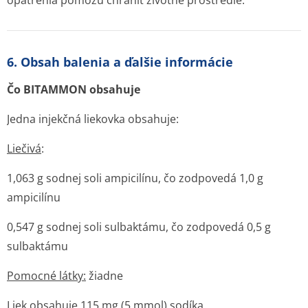
opatrenia pomôžu chrániť životné prostredie.
6. Obsah balenia a ďalšie informácie
Čo BITAMMON obsahuje
Jedna injekčná liekovka obsahuje:
Liečivá
:
1,063 g sodnej soli ampicilínu, čo zodpovedá 1,0 g
ampicilínu
0,547 g sodnej soli sulbaktámu, čo zodpovedá 0,5 g
sulbaktámu
Pomocné látky:
žiadne
Liek obsahuje 115 mg (5 mmol) sodíka.