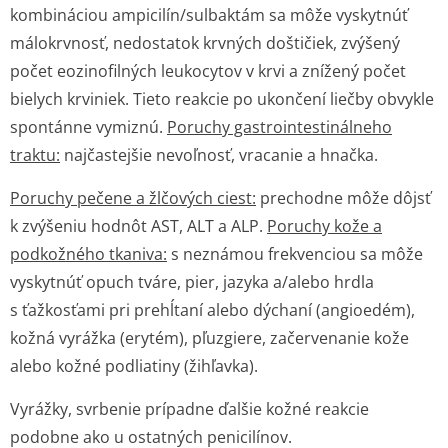
kombináciou ampicilín/sulbaktám sa môže vyskytnúť
málokrvnosť, nedostatok krvných doštičiek, zvýšený
počet eozinofilných leukocytov v krvi a znížený počet
bielych krviniek. Tieto reakcie po ukončení liečby obvykle
spontánne vymiznú.
Poruchy gastrointesti­nálneho
traktu:
najčastejšie nevoľnosť, vracanie a hnačka.
Poruchy pečene a žlčových ciest:
prechodne môže dôjsť
k zvýšeniu hodnôt AST, ALT a ALP.
Poruchy kože a
podkožného tkaniva:
s neznámou frekvenciou sa môže
vyskytnúť opuch tváre, pier, jazyka a/alebo hrdla
s ťažkosťami pri prehĺtaní alebo dýchaní (angioedém),
kožná vyrážka (erytém), pľuzgiere, začervenanie kože
alebo kožné podliatiny (žihľavka).
Vyrážky, svrbenie prípadne ďalšie kožné reakcie
podobne ako u ostatných penicilínov.