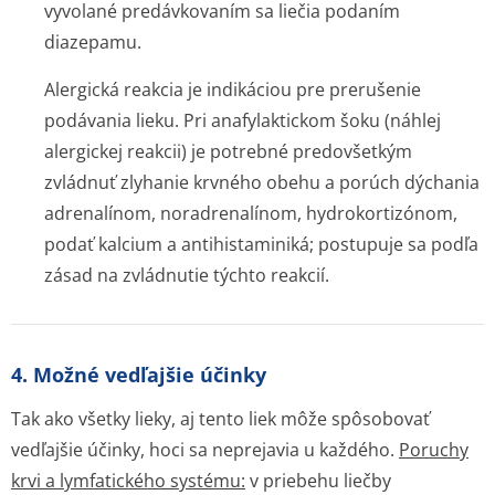
vyvolané predávkovaním sa liečia podaním
diazepamu.
Alergická reakcia je indikáciou pre prerušenie
podávania lieku. Pri anafylaktickom šoku (náhlej
alergickej reakcii) je potrebné predovšetkým
zvládnuť zlyhanie krvného obehu a porúch dýchania
adrenalínom, noradrenalínom, hydrokortizónom,
podať kalcium a antihistaminiká; postupuje sa podľa
zásad na zvládnutie týchto reakcií.
4. Možné vedľajšie účinky
Tak ako všetky lieky, aj tento liek môže spôsobovať
vedľajšie účinky, hoci sa neprejavia u každého.
Poruchy
krvi a lymfatického systému:
v priebehu liečby