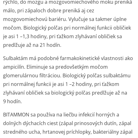
rýchlo, do mozgu a mozgovomiechového moku preniká
málo, pri zápaloch dobre preniká aj cez
mozgovomiechovú bariéru. Vylučuje sa takmer úplne
močom. Biologický polčas pri normálnej funkcii obličiek
je asi 1 –1,3 hodiny, pri ťažkom zlyhávaní obličiek sa
predlžuje až na 21 hodín.
Sulbaktám má podobné farmakokinetické vlastnosti ako
ampicilín. Eliminuje sa predovšetkým močom
glomerulárnou filtráciou. Biologický polčas sulbaktámu
pri normálnej funkcii je asi 1 –2 hodiny, pri ťažkom
zlyhávaní obličiek sa biologický polčas predlžuje až na
9 hodín.
BITAMMON sa používa na liečbu infekcií horných a
dolných dýchacích ciest (zápal prinosových dutín, zápal
stredného ucha, hrtanovej príchlopky, bakteriálny zápal