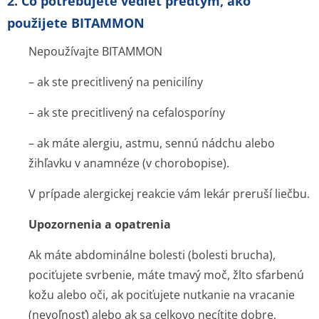
2. Čo potrebujete vedieť predtým, ako
použijete BITAMMON
Nepoužívajte BITAMMON
– ak ste precitlivený na penicilíny
– ak ste precitlivený na cefalosporíny
– ak máte alergiu, astmu, sennú nádchu alebo
žihľavku v anamnéze (v chorobopise).
V prípade alergickej reakcie vám lekár preruší liečbu.
Upozornenia a opatrenia
Ak máte abdominálne bolesti (bolesti brucha),
pociťujete svrbenie, máte tmavý moč, žlto sfarbenú
kožu alebo oči, ak pociťujete nutkanie na vracanie
(nevoľnosť) alebo ak sa celkovo necítite dobre,