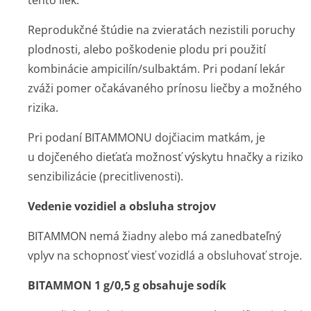
tento liek.
Reprodukčné štúdie na zvieratách nezistili poruchy
plodnosti, alebo poškodenie plodu pri použití
kombinácie ampicilín/sul­baktám. Pri podaní lekár
zváži pomer očakávaného prínosu liečby a možného
rizika.
Pri podaní BITAMMONU dojčiacim matkám, je
u dojčeného dieťaťa možnosť výskytu hnačky a riziko
senzibilizácie (precitlivenosti).
Vedenie vozidiel a obsluha strojov
BITAMMON nemá žiadny alebo má zanedbateľný
vplyv na schopnosť viesť vozidlá a obsluhovať stroje.
BITAMMON 1 g/0,5 g obsahuje sodík