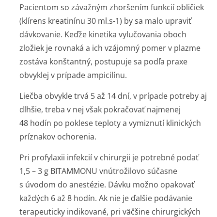
Pacientom so závažným zhoršením funkcií obličiek
(klírens kreatinínu 30 ml.s-1) by sa malo upraviť
dávkovanie. Keďže kinetika vylučovania oboch
zložiek je rovnaká a ich vzájomný pomer v plazme
zostáva konštantný, postupuje sa podľa praxe
obvyklej v prípade ampicilínu.
Liečba obvykle trvá 5 až 14 dní, v prípade potreby aj
dlhšie, treba v nej však pokračovať najmenej
48 hodín po poklese teploty a vymiznutí klinických
príznakov ochorenia.
Pri profylaxii infekcií v chirurgii je potrebné podať
1,5 – 3 g BITAMMONU vnútrožilovo súčasne
s úvodom do anestézie. Dávku možno opakovať
každých 6 až 8 hodín. Ak nie je ďalšie podávanie
terapeuticky indikované, pri väčšine chirurgických