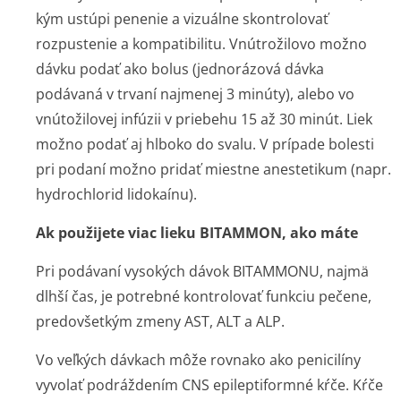
kým ustúpi penenie a vizuálne skontrolovať
rozpustenie a kompatibilitu. Vnútrožilovo možno
dávku podať ako bolus (jednorázová dávka
podávaná v trvaní najmenej 3 minúty), alebo vo
vnútožilovej infúzii v priebehu 15 až 30 minút. Liek
možno podať aj hlboko do svalu. V prípade bolesti
pri podaní možno pridať miestne anestetikum (napr.
hydrochlorid lidokaínu).
Ak použijete viac lieku BITAMMON, ako máte
Pri podávaní vysokých dávok BITAMMONU, najmä
dlhší čas, je potrebné kontrolovať funkciu pečene,
predovšetkým zmeny AST, ALT a ALP.
Vo veľkých dávkach môže rovnako ako penicilíny
vyvolať podráždením CNS epileptiformné kŕče. Kŕče