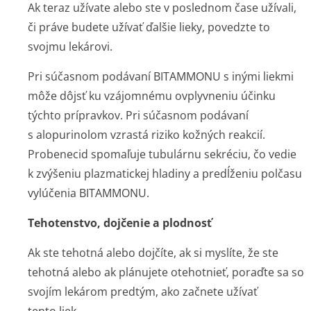
Ak teraz užívate alebo ste v poslednom čase užívali,
či práve budete užívať ďalšie lieky, povedzte to
svojmu lekárovi.
Pri súčasnom podávaní BITAMMONU s inými liekmi
môže dôjsť ku vzájomnému ovplyvneniu účinku
týchto prípravkov. Pri súčasnom podávaní
s alopurinolom vzrastá riziko kožných reakcií.
Probenecid spomaľuje tubulárnu sekréciu, čo vedie
k zvýšeniu plazmatickej hladiny a predĺženiu polčasu
vylúčenia BITAMMONU.
Tehotenstvo, dojčenie a plodnosť
Ak ste tehotná alebo dojčíte, ak si myslíte, že ste
tehotná alebo ak plánujete otehotnieť, poraďte sa so
svojím lekárom predtým, ako začnete užívať