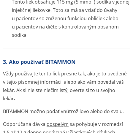
Tento liek obsahuje 115 mg (5 mmol ) sodíka v jednej
injekčnej liekovke. Toto sa má sa vziať do úvahy
u pacientov so zníženou funkciou obličiek alebo
u pacientov na diéte s kontrolovaným obsahom
sodíka.
3. Ako používať BITAMMON
Vždy používajte tento liek presne tak, ako je to uvedené
v tejto písomnej informácii alebo ako vám povedal váš
lekár. Ak si nie ste niečím istý, overte si to u svojho
lekára.
BITAMMON možno podať vnútrožilovo alebo do svalu.
Odporúčaná dávka
dospelým
sa pohybuje v rozmedzí
1,5 až 12 g denne podávané v čiastkových dávkach