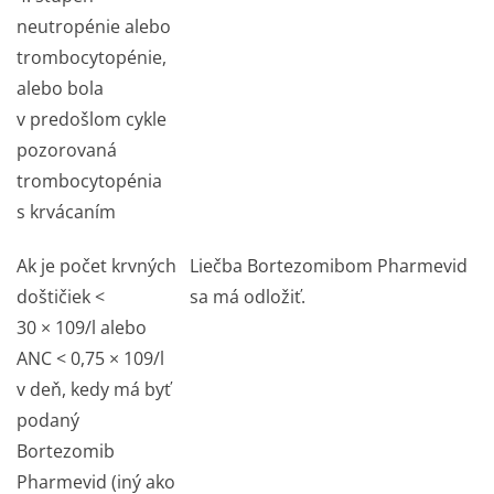
neutropénie alebo
trombocytopénie,
alebo bola
v predošlom cykle
pozorovaná
trombocytopénia
s krvácaním
Ak je počet krvných
Liečba Bortezomibom Pharmevid
doštičiek <
sa má odložiť.
30 × 109/l alebo
ANC < 0,75 × 109/l
v deň, kedy má byť
podaný
Bortezomib
Pharmevid (iný ako