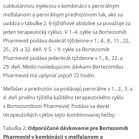
subkutánnou injekciou v kombinácii s perorálnym
melfalanom a perorálnym prednizónom tak, ako sa
uvádza v tabuľke 2. 6-týždňové obdobie sa považuje za
jeden terapeutický cyklus. V 1.-4. cykle sa Bortezomib
Pharmevid podáva dvakrát týždenne v 1., 4., 8., 11., 22.,
25., 29. a 32. deň. V 5. – 9. cykle sa Bortezomib
Pharmevid podáva jedenkrát týždenne v 1., 8., 22. a
29. deň. Medzi nasledujúcimi dávkami Bortezomibu
Pharmevid má uplynúť aspoň 72 hodín.
Melfalan a prednizón sa podávajú perorálne v 1., 2., 3. a
4. deň prvého týždňa každého terapeutického cyklu
s Bortezomibom Pharmevid. Podáva sa deväť
terapeutických cyklov tejto kombinovanej liečby.
Tabuľka 2:
Odporúčané dávkovanie pre Bortezomib
Pharmevid v kombinácii s melfalanom a