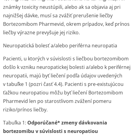
známky toxicity neustúpili, alebo ak sa objavia aj pri
najnižšej dávke, musí sa zvážiť prerušenie liečby
Bortezomibom Pharmevid, okrem prípadov, keď prínos
liečby výrazne prevyšuje jej riziko.
Neuropatická bolesť a/alebo periférna neuropatia
Pacienti, u ktorých v súvislosti s liečbou bortezomibom
došlo k vzniku neuropatickej bolesti a/alebo k periférnej
neuropatii, majú byť liečení podľa údajov uvedených
v tabuľke 1 (pozri časť 4.4). Pacienti s pre-existujúcou
ťažkou neuropatiou môžu byť liečení Bortezomibom
Pharmevid len po starostlivom zvážení pomeru
riziko/prínos liečby.
Tabuľka 1:
Odporúčané* zmeny dávkovania
bortezomibu v súvislosti s neuropatiou