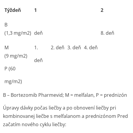
Týždeň
1
2
B
(1,3 mg/m
2
)
deň
8. deň
M
1.
2. deň
3. deň
4. deň
(9 mg/m
2
)
deň
P (60
mg/m
2
)
B – Bortezomib Pharmevid; M = melfalan, P = prednizón
Úpravy dávky počas liečby a po obnovení liečby pri
kombinovanej liečbe s melfalanom a prednizónom
Pred
začatím nového cyklu liečby: