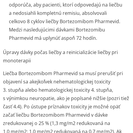
odporúča, aby pacienti, ktorí odpovedajú na liečbu
a nedosiahli kompletnú remisiu, absolvovali
celkovo 8 cyklov liečby Bortezomibom Pharmevid.
Medzi nasledujúcimi dávkami Bortezomibu
Pharmevid má uplynúť aspoň 72 hodín.
Úpravy dávky počas liečby a reinicializácie liečby pri
monoterapii
Liečba Bortezomibom Pharmevid sa musí prerušiť pri
objavení sa akejkoľvek nehematologickej toxicity
3. stupňa alebo hematologickej toxicity 4. stupňa,
s výnimkou neuropatie, ako je popísané nižšie (pozri tiež
časť 4.4). Po ústupe príznakov toxicity je možné opäť
začať liečbu Bortezomibom Pharmevid v dávke
zredukovanej o 25 % (1,3 mg/m
2
redukovaná na
1,0 mg/m
2
; 1,0 mg/m
2
redukovaná na 0,7 mg/m
2
). Ak