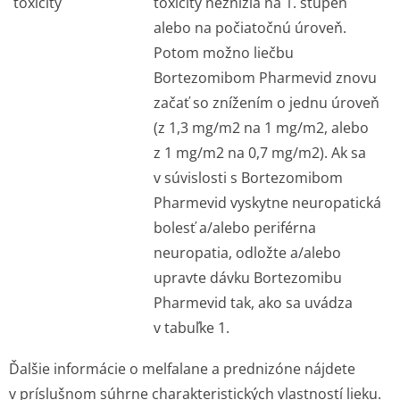
toxicity
toxicity neznížia na 1. stupeň
alebo na počiatočnú úroveň.
Potom možno liečbu
Bortezomibom Pharmevid znovu
začať so znížením o jednu úroveň
(z 1,3 mg/m
2
na 1 mg/m
2
, alebo
z 1 mg/m
2
na 0,7 mg/m
2
). Ak sa
v súvislosti s Bortezomibom
Pharmevid vyskytne neuropatická
bolesť a/alebo periférna
neuropatia, odložte a/alebo
upravte dávku Bortezomibu
Pharmevid tak, ako sa uvádza
v tabuľke 1.
Ďalšie informácie o melfalane a prednizóne nájdete
v príslušnom súhrne charakteristických vlastností lieku.