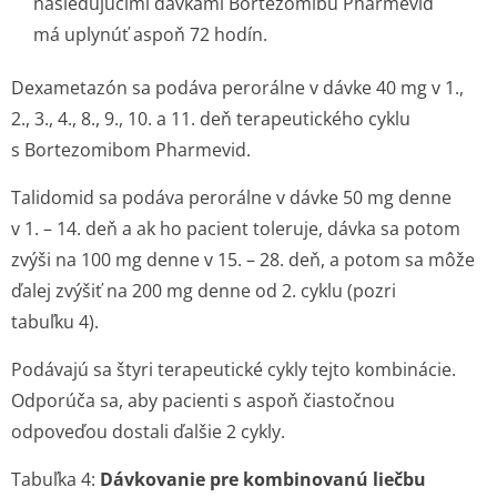
nasledujúcimi dávkami Bortezomibu Pharmevid
má uplynúť aspoň 72 hodín.
Dexametazón sa podáva perorálne v dávke 40 mg v 1.,
2., 3., 4., 8., 9., 10. a 11. deň terapeutického cyklu
s Bortezomibom Pharmevid.
Talidomid sa podáva perorálne v dávke 50 mg denne
v 1. – 14. deň a ak ho pacient toleruje, dávka sa potom
zvýši na 100 mg denne v 15. – 28. deň, a potom sa môže
ďalej zvýšiť na 200 mg denne od 2. cyklu (pozri
tabuľku 4).
Podávajú sa štyri terapeutické cykly tejto kombinácie.
Odporúča sa, aby pacienti s aspoň čiastočnou
odpoveďou dostali ďalšie 2 cykly.
Tabuľka 4:
Dávkovanie pre kombinovanú liečbu