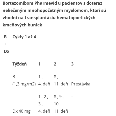
Bortezomibom Pharmevid u pacientov s doteraz
neliečeným mnohopočetným myelómom, ktorí sú
vhodní na transplantáciu hematopoetických
kmeňových buniek
B
Cykly 1 až 4
+
Dx
Týždeň
1
2
3
B
1.,
8.,
(1,3 mg/m
2
)
4. deň
11. deň
Prestávka
1., 2.,
8., 9.,
–
3.,
10.,
Dx 40 mg
4. deň
11. deň