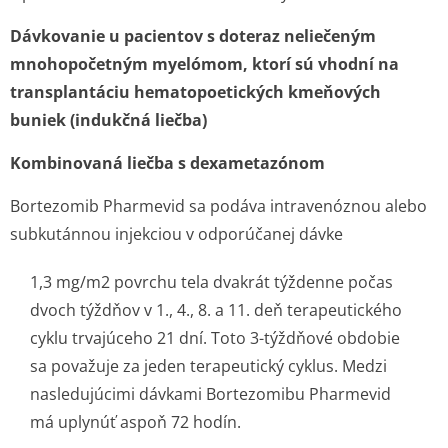
Dávkovanie u pacientov s doteraz neliečeným
mnohopočetným myelómom, ktorí sú vhodní na
transplantáciu hematopoetických kmeňových
buniek (indukčná liečba)
Kombinovaná liečba s dexametazónom
Bortezomib Pharmevid sa podáva intravenóznou alebo
subkutánnou injekciou v odporúčanej dávke
1,3 mg/m
2
povrchu tela dvakrát týždenne počas
dvoch týždňov v 1., 4., 8. a 11. deň terapeutického
cyklu trvajúceho 21 dní. Toto 3-týždňové obdobie
sa považuje za jeden terapeutický cyklus. Medzi
nasledujúcimi dávkami Bortezomibu Pharmevid
má uplynúť aspoň 72 hodín.