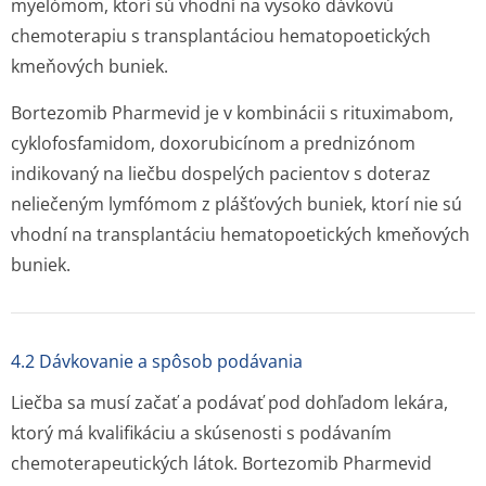
myelómom, ktorí sú vhodní na vysoko dávkovú
chemoterapiu s transplantáciou hematopoetických
kmeňových buniek.
Bortezomib Pharmevid je v kombinácii s rituximabom,
cyklofosfamidom, doxorubicínom a prednizónom
indikovaný na liečbu dospelých pacientov s doteraz
neliečeným lymfómom z plášťových buniek, ktorí nie sú
vhodní na transplantáciu hematopoetických kmeňových
buniek.
4.2 Dávkovanie a spôsob podávania
Liečba sa musí začať a podávať pod dohľadom lekára,
ktorý má kvalifikáciu a skúsenosti s podávaním
chemoterapeutických látok. Bortezomib Pharmevid