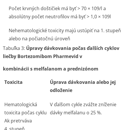
Počet krvných doštičiek má byť > 70 × 109/l a
absolútny počet neutrofilov má byť > 1,0 × 109l
Nehematologické toxicity majú ustúpiť na 1. stupeň
alebo na počiatočnú úroveň
Tabuľka 3:
Úpravy dávkovania počas ďalších cyklov
liečby Bortezomibom Pharmevid v
kombinácii s melfalanom a prednizónom
Toxicita
Úprava dávkovania alebo jej
odloženie
Hematologická
V ďalšom cykle zvážte zníženie
toxicita počas cyklu
dávky melfalanu o 25 %.
Ak pretrváva
4. stupeň