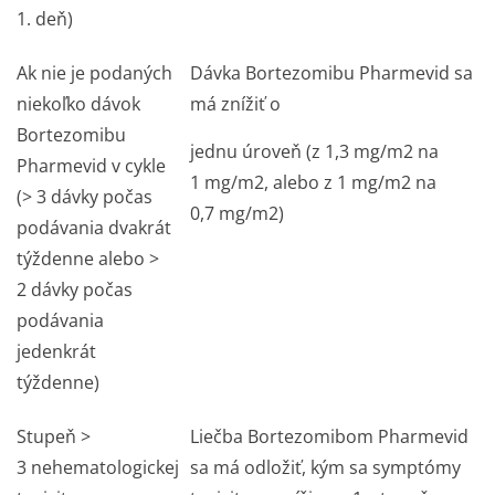
1. deň)
Ak nie je podaných
Dávka Bortezomibu Pharmevid sa
niekoľko dávok
má znížiť o
Bortezomibu
jednu úroveň (z 1,3 mg/m
2
na
Pharmevid v cykle
1 mg/m
2
, alebo z 1 mg/m
2
na
(> 3 dávky počas
0,7 mg/m
2
)
podávania dvakrát
týždenne alebo >
2 dávky počas
podávania
jedenkrát
týždenne)
Stupeň >
Liečba Bortezomibom Pharmevid
3 nehematologickej
sa má odložiť, kým sa symptómy