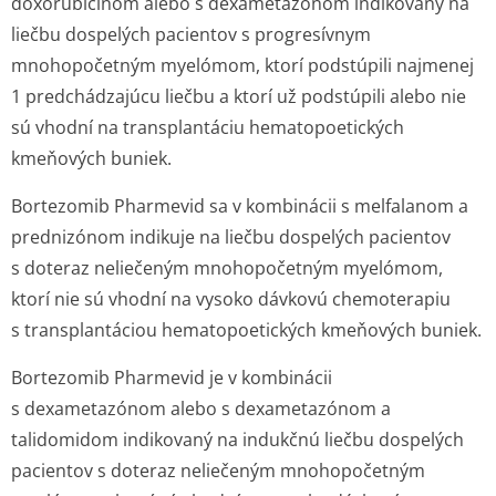
doxorubicínom alebo s dexametazónom indikovaný na
liečbu dospelých pacientov s progresívnym
mnohopočetným myelómom, ktorí podstúpili najmenej
1 predchádzajúcu liečbu a ktorí už podstúpili alebo nie
sú vhodní na transplantáciu hematopoetických
kmeňových buniek.
Bortezomib Pharmevid sa v kombinácii s melfalanom a
prednizónom indikuje na liečbu dospelých pacientov
s doteraz neliečeným mnohopočetným myelómom,
ktorí nie sú vhodní na vysoko dávkovú chemoterapiu
s transplantáciou hematopoetických kmeňových buniek.
Bortezomib Pharmevid je v kombinácii
s dexametazónom alebo s dexametazónom a
talidomidom indikovaný na indukčnú liečbu dospelých
pacientov s doteraz neliečeným mnohopočetným