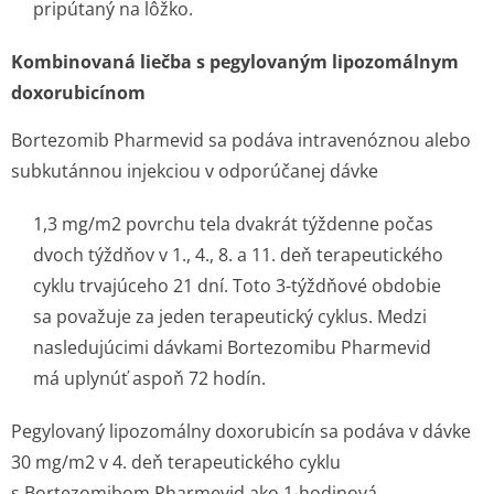
pripútaný na lôžko.
Kombinovaná liečba s pegylovaným lipozomálnym
doxorubicínom
Bortezomib Pharmevid sa podáva intravenóznou alebo
subkutánnou injekciou v odporúčanej dávke
1,3 mg/m
2
povrchu tela dvakrát týždenne počas
dvoch týždňov v 1., 4., 8. a 11. deň terapeutického
cyklu trvajúceho 21 dní. Toto 3-týždňové obdobie
sa považuje za jeden terapeutický cyklus. Medzi
nasledujúcimi dávkami Bortezomibu Pharmevid
má uplynúť aspoň 72 hodín.
Pegylovaný lipozomálny doxorubicín sa podáva v dávke
30 mg/m
2
v 4. deň terapeutického cyklu
s Bortezomibom Pharmevid ako 1-hodinová