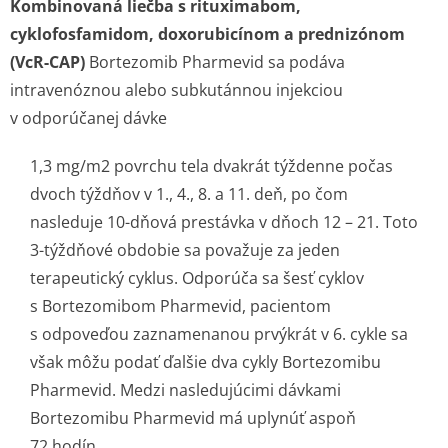
Kombinovaná liečba s rituximabom,
cyklofosfamidom, doxorubicínom a prednizónom
(VcR-CAP)
Bortezomib Pharmevid sa podáva
intravenóznou alebo subkutánnou injekciou
v odporúčanej dávke
1,3 mg/m
2
povrchu tela dvakrát týždenne počas
dvoch týždňov v 1., 4., 8. a 11. deň, po čom
nasleduje 10-dňová prestávka v dňoch 12 – 21. Toto
3-týždňové obdobie sa považuje za jeden
terapeutický cyklus. Odporúča sa šesť cyklov
s Bortezomibom Pharmevid, pacientom
s odpoveďou zaznamenanou prvýkrát v 6. cykle sa
však môžu podať ďalšie dva cykly Bortezomibu
Pharmevid. Medzi nasledujúcimi dávkami
Bortezomibu Pharmevid má uplynúť aspoň
72 hodín.