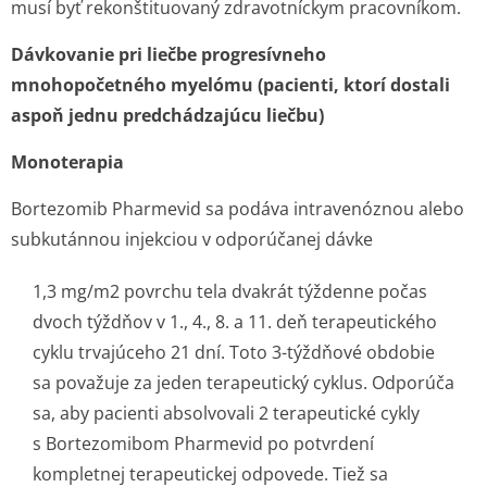
musí byť rekonštituovaný zdravotníckym pracovníkom.
Dávkovanie pri liečbe progresívneho
mnohopočetného myelómu (pacienti, ktorí dostali
aspoň jednu predchádzajúcu liečbu)
Monoterapia
Bortezomib Pharmevid sa podáva intravenóznou alebo
subkutánnou injekciou v odporúčanej dávke
1,3 mg/m
2
povrchu tela dvakrát týždenne počas
dvoch týždňov v 1., 4., 8. a 11. deň terapeutického
cyklu trvajúceho 21 dní. Toto 3-týždňové obdobie
sa považuje za jeden terapeutický cyklus. Odporúča
sa, aby pacienti absolvovali 2 terapeutické cykly
s Bortezomibom Pharmevid po potvrdení
kompletnej terapeutickej odpovede. Tiež sa