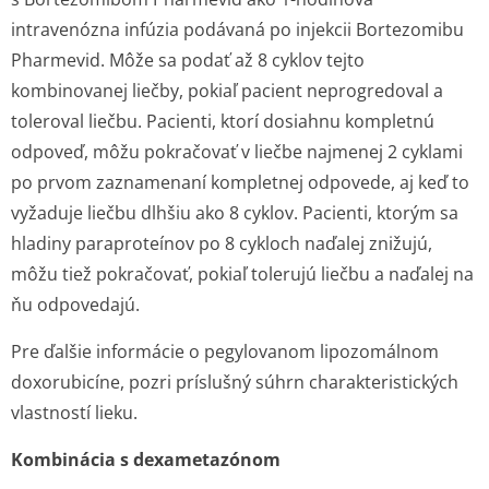
intravenózna infúzia podávaná po injekcii Bortezomibu
Pharmevid. Môže sa podať až 8 cyklov tejto
kombinovanej liečby, pokiaľ pacient neprogredoval a
toleroval liečbu. Pacienti, ktorí dosiahnu kompletnú
odpoveď, môžu pokračovať v liečbe najmenej 2 cyklami
po prvom zaznamenaní kompletnej odpovede, aj keď to
vyžaduje liečbu dlhšiu ako 8 cyklov. Pacienti, ktorým sa
hladiny paraproteínov po 8 cykloch naďalej znižujú,
môžu tiež pokračovať, pokiaľ tolerujú liečbu a naďalej na
ňu odpovedajú.
Pre ďalšie informácie o pegylovanom lipozomálnom
doxorubicíne, pozri príslušný súhrn charakteristických
vlastností lieku.
Kombinácia s dexametazónom