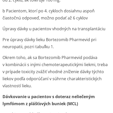
od 2. cyklu, ak toleruje 100 mg.
b
Pacientom, ktorí po 4. cykloch dosiahnu aspoň
čiastočnú odpoveď, možno podať až 6 cyklov
Úpravy dávky u pacientov vhodných na transplantáciu
Pre úpravy dávky lieku Bortezomib Pharmevid pri
neuropatii, pozri tabuľku 1.
Okrem toho, ak sa Bortezomib Pharmevid podáva
v kombinácii s inými chemoterapeutickými liekmi, treba
v prípade toxicity zvážiť vhodné zníženie dávky týchto
liekov podľa odporúčaní v súhrne charakteristických
vlastností lieku.
Dávkovanie u pacientov s doteraz neliečeným
lymfómom z plášťových buniek (MCL)