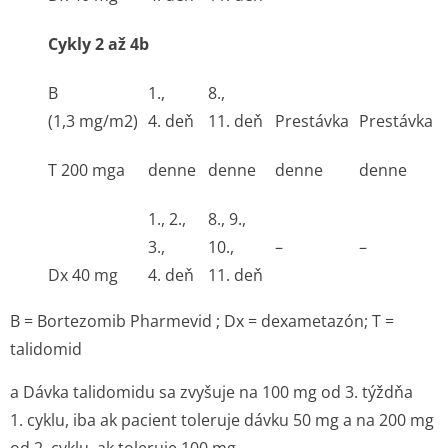
Cykly 2 až 4b
B
1.,
8.,
(1,3 mg/m
2
)
4. deň
11. deň
Prestávka
Prestávka
T 200 mg
a
denne
denne
denne
denne
1., 2.,
8., 9.,
3.,
10.,
–
–
Dx 40 mg
4. deň
11. deň
B = Bortezomib Pharmevid ; Dx = dexametazón; T =
talidomid
a
Dávka talidomidu sa zvyšuje na 100 mg od 3. týždňa
1. cyklu, iba ak pacient toleruje dávku 50 mg a na 200 mg