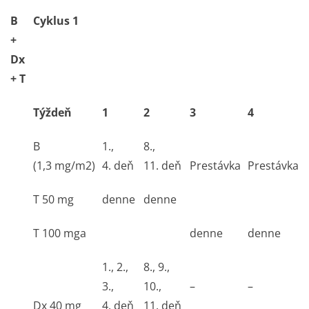
B
Cyklus 1
+
Dx
+ T
Týždeň
1
2
3
4
B
1.,
8.,
(1,3 mg/m
2
)
4. deň
11. deň
Prestávka
Prestávka
T 50 mg
denne
denne
T 100 mg
a
denne
denne
1., 2.,
8., 9.,
3.,
10.,
–
–
Dx 40 mg
4. deň
11. deň