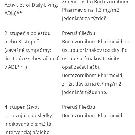
Zmeniť liečbu Bortezomibom
Activities of Daily Living,
Pharmevid na 1,3 mg/m
2
ADL))**
jedenkrát za týždeň.
2. stupeň s bolesťou
Prerušiť liečbu
alebo 3. stupeň
Bortezomibom Pharmevid do
(závažné symptómy;
ústupu príznakov toxicity. Po
limitujúce sebestačnosť
ústupe príznakov toxicity
v ADL***)
opäť začať liečbu
Bortezomibom Pharmevid,
znížiť dávku na 0,7 mg/m
2
jedenkrát týždenne.
4. stupeň (život
Prerušiť liečbu
ohrozujúce dôsledky;
Bortezomibom Pharmevid
indikovaná okamžitá
intervencia) a/alebo