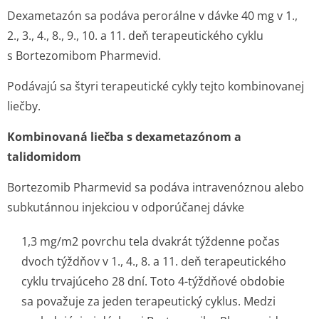
Dexametazón sa podáva perorálne v dávke 40 mg v 1.,
2., 3., 4., 8., 9., 10. a 11. deň terapeutického cyklu
s Bortezomibom Pharmevid.
Podávajú sa štyri terapeutické cykly tejto kombinovanej
liečby.
Kombinovaná liečba s dexametazónom a
talidomidom
Bortezomib Pharmevid sa podáva intravenóznou alebo
subkutánnou injekciou v odporúčanej dávke
1,3 mg/m
2
povrchu tela dvakrát týždenne počas
dvoch týždňov v 1., 4., 8. a 11. deň terapeutického
cyklu trvajúceho 28 dní. Toto 4-týždňové obdobie
sa považuje za jeden terapeutický cyklus. Medzi