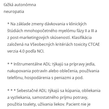
ťažká autonómna
neuropatia
* Na základe zmeny dávkovania v klinických
štúdiách mnohopočetného myelómu fázy II a III a
z post-marketingových skúseností. Klasifikácia
založená na Všeobecných kritériách toxicity CTCAE
verzia 4.0 podľa NCI.
* * Inštrumentálne ADL: týkajú sa prípravy jedla,
nakupovania potravín alebo oblečenia, používania
telefónu, hospodárenia s peniazmi a pod.
* * * Sebestačné ADL: týkajú sa kúpania, obliekania
a vyzliekania, samostatného príjmu potravy,
použitia toalety, užívania liekov. Pacient nie je