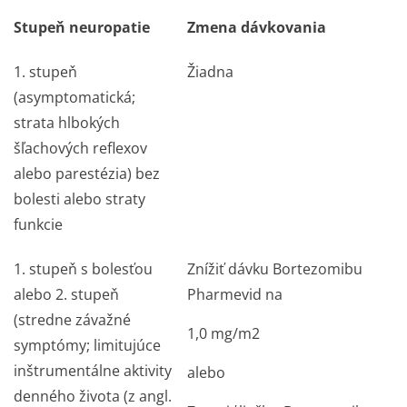
Stupeň neuropatie
Zmena dávkovania
1. stupeň
Žiadna
(asymptomatická;
strata hlbokých
šľachových reflexov
alebo parestézia) bez
bolesti alebo straty
funkcie
1. stupeň s bolesťou
Znížiť dávku Bortezomibu
alebo 2. stupeň
Pharmevid na
(stredne závažné
1,0 mg/m
2
symptómy; limitujúce
inštrumentálne aktivity
alebo
denného života (z angl.