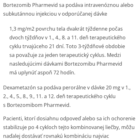
Bortezomib Pharmevid sa podáva intravenóznou alebo
subkutánnou injekciou v odporúčanej dávke
1,3 mg/m
2
povrchu tela dvakrát týždenne počas
dvoch týždňov v 1., 4., 8. a 11. deň terapeutického
cyklu trvajúceho 21 dní. Toto 3-týždňové obdobie
sa považuje za jeden terapeutický cyklus. Medzi
nasledujúcimi dávkami Bortezomibu Pharmevid
má uplynúť aspoň 72 hodín.
Dexametazón sa podáva perorálne v dávke 20 mg v 1.,
2., 4., 5., 8., 9., 11. a 12. deň terapeutického cyklu
s Bortezomibom Pharmevid.
Pacienti, ktorí dosiahnu odpoveď alebo sa ich ochorenie
stabilizuje po 4 cykloch tejto kombinovanej liečby, môžu
naďalej dostávať rovnakú kombináciu najviac