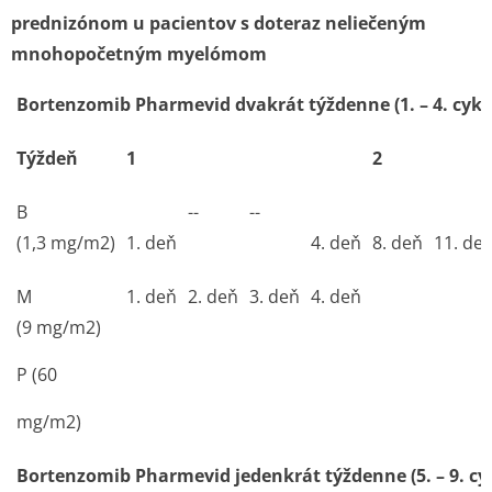
prednizónom u pacientov s doteraz neliečeným
mnohopočetným myelómom
Bortenzomib Pharmevid dvakrát týždenne (1. – 4. cykl
Týždeň
1
2
B
--
--
(1,3 mg/m
2
)
1. deň
4. deň
8. deň
11. de
M
1. deň
2. deň
3. deň
4. deň
(9 mg/m
2
)
P (60
mg/m
2
)
Bortenzomib Pharmevid jedenkrát týždenne (5. – 9. cy