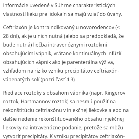
Informácie uvedené v Súhrne charakteristických
vlastností lieku pre lidokaín sa majú vziať do úvahy.
Ceftriaxón je kontraindikovaný u novorodencov (<
28 dní), ak je u nich nutná (alebo sa predpokladá, že
bude nutná) liečba intravenóznymi roztokmi
obsahujúcimi vápnik, vrátane kontinuálnych infúzií
obsahujúcich vápnik ako je parenterálna výživa,
vzhľadom na riziko vzniku precipitátov ceftriaxón-
vápenatých solí (pozri časť 4.3).
Riediace roztoky s obsahom vápnika (napr. Ringerov
roztok, Hartmannov roztok) sa nesmú použiť na
rekonštitúciu ceftriaxónu v injekčnej liekovke alebo na
ďalšie riedenie rekonštituovaného obsahu injekčnej
liekovky na intravenózne podanie, pretože sa môžu
vytvoriť precipitáty. K vzniku precipitátov ceftriaxón-