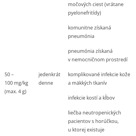
močových ciest (vrátane
pyelonefritídy)
komunitne získaná
pneumónia
pneumónia získaná
v nemocničnom prostredí
50 –
jedenkrát
komplikované infekcie kože
100 mg/kg
denne
a mäkkých tkanív
(max. 4 g)
infekcie kostí a kĺbov
liečba neutropenických
pacientov s horúčkou,
u ktorej existuje