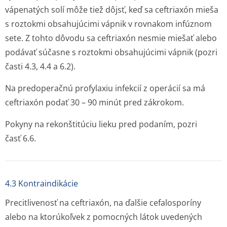
vápenatých solí môže tiež dôjsť, keď sa ceftriaxón mieša
s roztokmi obsahujúcimi vápnik v rovnakom infúznom
sete. Z tohto dôvodu sa ceftriaxón nesmie miešať alebo
podávať súčasne s roztokmi obsahujúcimi vápnik (pozri
časti 4.3, 4.4 a 6.2).
Na predoperačnú profylaxiu infekcií z operácií sa má
ceftriaxón podať 30 – 90 minút pred zákrokom.
Pokyny na rekonštitúciu lieku pred podaním, pozri
časť 6.6.
4.3 Kontraindikácie
Precitlivenosť na ceftriaxón, na ďalšie cefalosporíny
alebo na ktorúkoľvek z pomocných látok uvedených