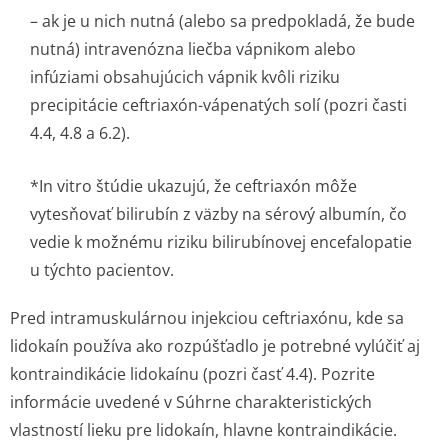
– ak je u nich nutná (alebo sa predpokladá, že bude
nutná) intravenózna liečba vápnikom alebo
infúziami obsahujúcich vápnik kvôli riziku
precipitácie ceftriaxón-vápenatých solí (pozri časti
4.4, 4.8 a 6.2).
*
In vitro
štúdie ukazujú, že ceftriaxón môže
vytesňovať bilirubín z väzby na sérový albumín, čo
vedie k možnému riziku bilirubínovej encefalopatie
u týchto pacientov.
Pred intramuskulárnou injekciou ceftriaxónu, kde sa
lidokaín používa ako rozpúšťadlo je potrebné vylúčiť aj
kontraindikácie lidokaínu (pozri časť 4.4). Pozrite
informácie uvedené v Súhrne charakteristických
vlastností lieku pre lidokaín, hlavne kontraindikácie.