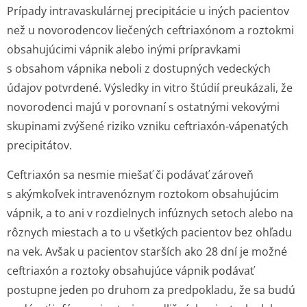
Prípady intravaskulárnej precipitácie u iných pacientov
než u novorodencov liečených ceftriaxónom a roztokmi
obsahujúcimi vápnik alebo inými prípravkami
s obsahom vápnika neboli z dostupných vedeckých
údajov potvrdené. Výsledky
in vitro
štúdií preukázali, že
novorodenci majú v porovnaní s ostatnými vekovými
skupinami zvýšené riziko vzniku ceftriaxón-vápenatých
precipitátov.
Ceftriaxón sa nesmie miešať či podávať zároveň
s akýmkoľvek intravenóznym roztokom obsahujúcim
vápnik, a to ani v rozdielnych infúznych setoch alebo na
rôznych miestach a to u všetkých pacientov bez ohľadu
na vek. Avšak u pacientov starších ako 28 dní je možné
ceftriaxón a roztoky obsahujúce vápnik podávať
postupne jeden po druhom za predpokladu, že sa budú