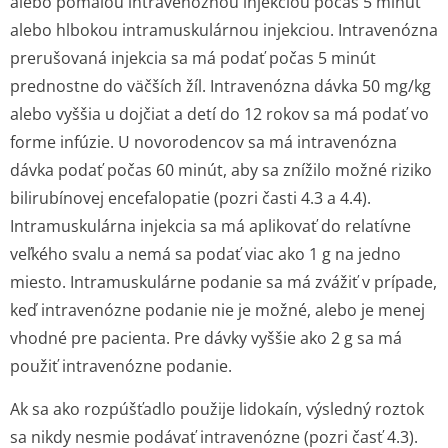
alebo pomalou intravenóznou injekciou počas 5 minút
alebo hlbokou intramuskulárnou injekciou. Intravenózna
prerušovaná injekcia sa má podať počas 5 minút
prednostne do väčších žíl. Intravenózna dávka 50 mg/kg
alebo vyššia u dojčiat a detí do 12 rokov sa má podať vo
forme infúzie. U novorodencov sa má intravenózna
dávka podať počas 60 minút, aby sa znížilo možné riziko
bilirubínovej encefalopatie (pozri časti 4.3 a 4.4).
Intramuskulárna injekcia sa má aplikovať do relatívne
veľkého svalu a nemá sa podať viac ako 1 g na jedno
miesto. Intramuskulárne podanie sa má zvážiť v prípade,
keď intravenózne podanie nie je možné, alebo je menej
vhodné pre pacienta. Pre dávky vyššie ako 2 g sa má
použiť intravenózne podanie.
Ak sa ako rozpúšťadlo použije lidokaín, výsledný roztok
sa nikdy nesmie podávať intravenózne (pozri časť 4.3).