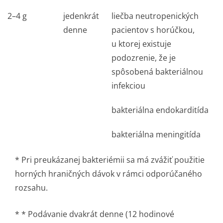
2–4 g
jedenkrát
liečba neutropenických
denne
pacientov s horúčkou,
u ktorej existuje
podozrenie, že je
spôsobená bakteriálnou
infekciou
bakteriálna endokarditída
bakteriálna meningitída
* Pri preukázanej bakteriémii sa má zvážiť použitie
horných hraničných dávok v rámci odporúčaného
rozsahu.
* * Podávanie dvakrát denne (12 hodinové