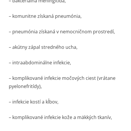
– bakteriálna meningitída,
– komunitne získaná pneumónia,
– pneumónia získaná v nemocničnom prostredí,
– akútny zápal stredného ucha,
– intraabdominálne infekcie,
– komplikované infekcie močových ciest (vrátane
pyelonefritídy),
– infekcie kostí a kĺbov,
– komplikované infekcie kože a mäkkých tkanív,