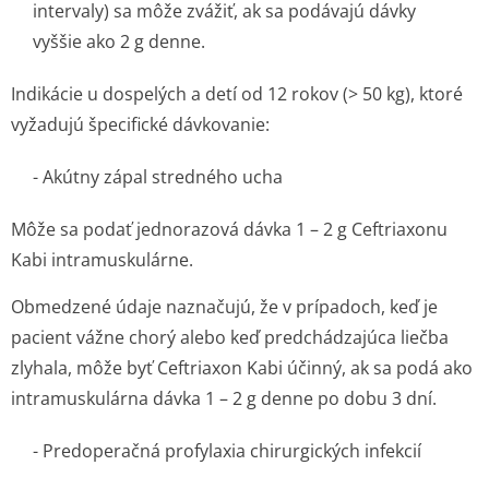
intervaly) sa môže zvážiť, ak sa podávajú dávky
vyššie ako 2 g denne.
Indikácie u dospelých a detí od 12 rokov (> 50 kg), ktoré
vyžadujú špecifické dávkovanie:
- Akútny zápal stredného ucha
Môže sa podať jednorazová dávka 1 – 2 g Ceftriaxonu
Kabi intramuskulárne.
Obmedzené údaje naznačujú, že v prípadoch, keď je
pacient vážne chorý alebo keď predchádzajúca liečba
zlyhala, môže byť Ceftriaxon Kabi účinný, ak sa podá ako
intramuskulárna dávka 1 – 2 g denne po dobu 3 dní.
- Predoperačná profylaxia chirurgických infekcií