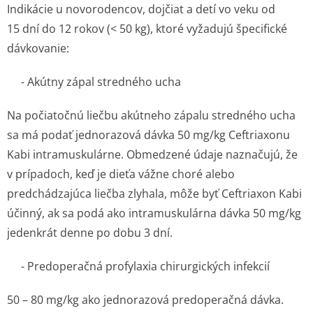
Indikácie u novorodencov, dojčiat a detí vo veku od
15 dní do 12 rokov (< 50 kg), ktoré vyžadujú špecifické
dávkovanie:
- Akútny zápal stredného ucha
Na počiatočnú liečbu akútneho zápalu stredného ucha
sa má podať jednorazová dávka 50 mg/kg Ceftriaxonu
Kabi intramuskulárne. Obmedzené údaje naznačujú, že
v prípadoch, keď je dieťa vážne choré alebo
predchádzajúca liečba zlyhala, môže byť Ceftriaxon Kabi
účinný, ak sa podá ako intramuskulárna dávka 50 mg/kg
jedenkrát denne po dobu 3 dní.
- Predoperačná profylaxia chirurgických infekcií
50 – 80 mg/kg ako jednorazová predoperačná dávka.