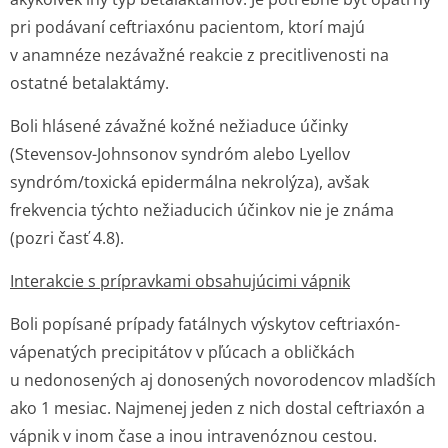
pri podávaní ceftriaxónu pacientom, ktorí majú
v anamnéze nezávažné reakcie z precitlivenosti na
ostatné betalaktámy.
Boli hlásené závažné kožné nežiaduce účinky
(Stevensov-Johnsonov syndróm alebo Lyellov
syndróm/toxická epidermálna nekrolýza), avšak
frekvencia týchto nežiaducich účinkov nie je známa
(pozri časť 4.8).
Interakcie s prípravkami obsahujúcimi vápnik
Boli popísané prípady fatálnych výskytov ceftriaxón-
vápenatých precipitátov v pľúcach a obličkách
u nedonosených aj donosených novorodencov mladších
ako 1 mesiac. Najmenej jeden z nich dostal ceftriaxón a
vápnik v inom čase a inou intravenóznou cestou.