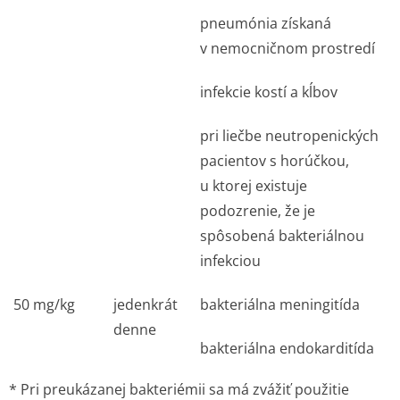
pneumónia získaná
v nemocničnom prostredí
infekcie kostí a kĺbov
pri liečbe neutropenických
pacientov s horúčkou,
u ktorej existuje
podozrenie, že je
spôsobená bakteriálnou
infekciou
50 mg/kg
jedenkrát
bakteriálna meningitída
denne
bakteriálna endokarditída
* Pri preukázanej bakteriémii sa má zvážiť použitie