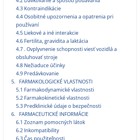
4.2 Dávkovanie a spôsob podávania
4.3 Kontraindikácie
4.4 Osobitné upozornenia a opatrenia pri
používaní
4.5 Liekové a iné interakcie
4.6 Fertilita, gravidita a laktácia
4.7 . Ovplyvnenie schopnosti viesť vozidlá a
obsluhovať stroje
4.8 Nežiaduce účinky
4.9 Predávkovanie
5. FARMAKOLOGICKÉ VLASTNOSTI
5.1 Farmakodynamické vlastnosti
5.2 Farmakokinetické vlastnosti
5.3 Predklinické údaje o bezpečnosti
6. FARMACEUTICKÉ INFORMÁCIE
6.1 Zoznam pomocných látok
6.2 Inkompatibility
6.3 Čas použiteľnosti