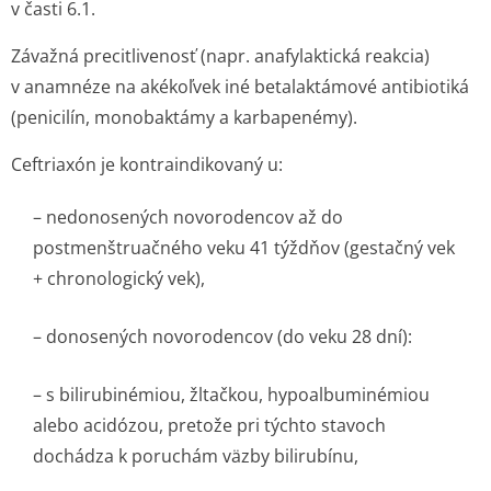
v časti 6.1.
Závažná precitlivenosť (napr. anafylaktická reakcia)
v anamnéze na akékoľvek iné betalaktámové antibiotiká
(penicilín, monobaktámy a karbapenémy).
Ceftriaxón je kontraindikovaný u:
– nedonosených novorodencov až do
postmenštruačného veku 41 týždňov (gestačný vek
+ chronologický vek)
,
– donosených novorodencov (do veku 28 dní):
– s bilirubinémiou, žltačkou, hypoalbuminémiou
alebo acidózou, pretože pri týchto stavoch
dochádza k poruchám väzby bilirubínu,