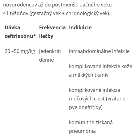
novorodencov až do postmenštruačného veku
41 týždňov (gestačný vek + chronologický vek).
Dávka
Frekvencia
Indikácie
ceftriaxónu*
liečby
20 –50 mg/kg
jedenkrát
intraabdominálne infekcie
denne
komplikované infekcie kože
a mäkkých tkanív
komplikované infekcie
močových ciest (vrátane
pyelonefritídy)
komunitne získaná
pneumónia