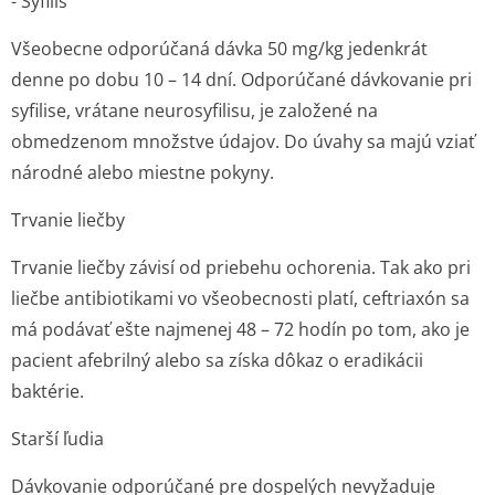
- Syfilis
Všeobecne odporúčaná dávka 50 mg/kg jedenkrát
denne po dobu 10 – 14 dní. Odporúčané dávkovanie pri
syfilise, vrátane neurosyfilisu, je založené na
obmedzenom množstve údajov. Do úvahy sa majú vziať
národné alebo miestne pokyny.
Trvanie liečby
Trvanie liečby závisí od priebehu ochorenia. Tak ako pri
liečbe antibiotikami vo všeobecnosti platí, ceftriaxón sa
má podávať ešte najmenej 48 – 72 hodín po tom, ako je
pacient afebrilný alebo sa získa dôkaz o eradikácii
baktérie.
Starší ľudia
Dávkovanie odporúčané pre dospelých nevyžaduje