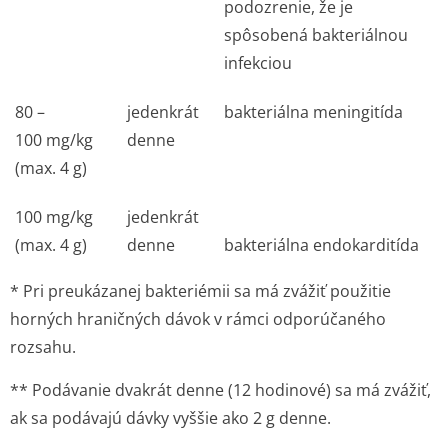
podozrenie, že je
spôsobená bakteriálnou
infekciou
80 –
jedenkrát
bakteriálna meningitída
100 mg/kg
denne
(max. 4 g)
100 mg/kg
jedenkrát
(max. 4 g)
denne
bakteriálna endokarditída
* Pri preukázanej bakteriémii sa má zvážiť použitie
horných hraničných dávok v rámci odporúčaného
rozsahu.
** Podávanie dvakrát denne (12 hodinové) sa má zvážiť,
ak sa podávajú dávky vyššie ako 2 g denne.