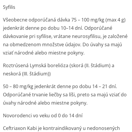
Syfilis
Všeobecne odporúčaná dávka 75 – 100 mg/kg (max 4 g)
jedenkrát denne po dobu 10–14 dní. Odporúčané
dávkovanie pri syfilise, vrátane neurosyfilisu, je založené
na obmedzenom množstve údajov. Do úvahy sa majú
vziať národné alebo miestne pokyny.
Roztrúsená Lymská borelióza (skorá (II. štádium) a
neskorá (III. štádium))
50 – 80 mg/kg jedenkrát denne po dobu 14 – 21 dní.
Odporúčané trvanie liečby sa líši, preto sa majú vziať do
úvahy národné alebo miestne pokyny.
Novorodenci vo veku od 0 do 14 dní
Ceftriaxon Kabi je kontraindikovaný u nedonosených