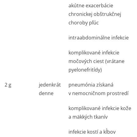
akútne exacerbácie
chronickej obštrukčnej
choroby pľúc
intraabdominálne infekcie
komplikované infekcie
močových ciest (vrátane
pyelonefritídy)
2 g
jedenkrát
pneumónia získaná
denne
v nemocničnom prostredí
komplikované infekcie kože
a mäkkých tkanív
infekcie kostí a kĺbov