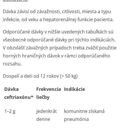
Dávka závisí od závažnosti, citlivosti, miesta a typu
infekcie, od veku a hepatorenálnej funkcie pacienta.
Odporúčané dávky v nižšie uvedených tabuľkách sú
všeobecné odporúčané dávky pri týchto indikáciách.
V obzvlášť závažných prípadoch treba zvážiť použitie
horných hraničných dávok v rámci odporúčaného
rozsahu.
Dospelí a deti od 12 rokov (> 50 kg)
Dávka
Frekvencia
Indikácie
ceftriaxónu*
liečby
1–2 g
jedenkrát
komunitne získaná
denne
pneumónia