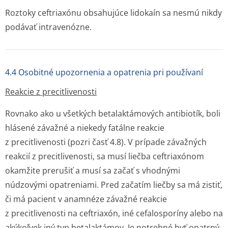
Roztoky ceftriaxónu obsahujúce lidokaín sa nesmú nikdy
podávať intravenózne.
4.4 Osobitné upozornenia a opatrenia pri používaní
Reakcie z precitlivenosti
Rovnako ako u všetkých betalaktámových antibiotík, boli
hlásené závažné a niekedy fatálne reakcie
z precitlivenosti (pozri časť 4.8). V prípade závažných
reakcií z precitlivenosti, sa musí liečba ceftriaxónom
okamžite prerušiť a musí sa začať s vhodnými
núdzovými opatreniami. Pred začatím liečby sa má zistiť,
či má pacient v anamnéze závažné reakcie
z precitlivenosti na ceftriaxón, iné cefalosporíny alebo na
akýkoľvek iný typ betalaktámov. Je potrebné byť opatrný