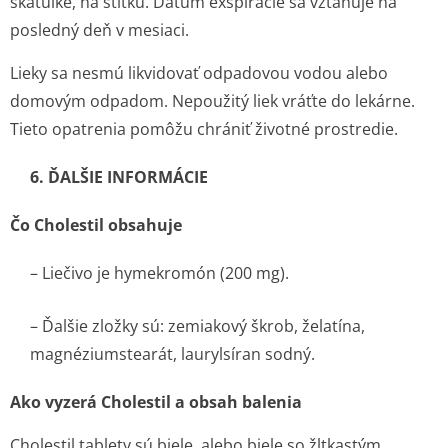
škatuľke, na štítku. Dátum exspirácie sa vzťahuje na
posledný deň v mesiaci.
Lieky sa nesmú likvidovať odpadovou vodou alebo
domovým odpadom. Nepoužitý liek vráťte do lekárne.
Tieto opatrenia pomôžu chrániť životné prostredie.
6. ĎALŠIE INFORMÁCIE
Čo Cholestil obsahuje
– Liečivo je hymekromón (200 mg).
– Ďalšie zložky sú: zemiakový škrob, želatína,
magnéziumstearát, laurylsíran sodný.
Ako vyzerá Cholestil a obsah balenia
Cholestil tablety sú biele, alebo biele so žltkastým