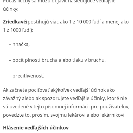
Počas liečby sa môžu objaviť nasledujúce vedľajšie
účinky:
Zriedkavé
(pos­tihujú viac ako 1 z 10 000 ľudí a menej ako
1 z 1000 ľudí):
– hnačka,
– pocit plnosti brucha alebo tlaku v bruchu,
– precitlivenosť.
Ak začnete pociťovať akýkoľvek vedľajší účinok ako
závažný alebo ak spozorujete vedľajšie účinky, ktoré nie
sú uvedené v tejto písomnej informácii pre používateľov,
povedzte to, prosím, svojmu lekárovi alebo lekárnikovi.
Hlásenie vedľajších účinkov