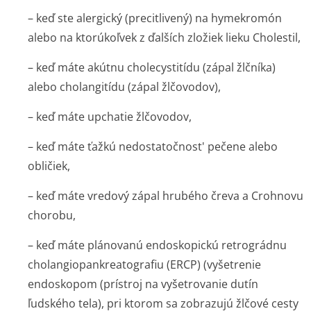
– keď ste alergický (precitlivený) na hymekromón
alebo na ktorúkoľvek z ďalších zložiek lieku Cholestil,
– keď máte akútnu cholecystitídu (zápal žlčníka)
alebo cholangitídu (zápal žlčovodov),
– keď máte upchatie žlčovodov,
– keď máte ťažkú nedostatočnost' pečene alebo
obličiek,
– keď máte vredový zápal hrubého čreva a Crohnovu
chorobu,
– keď máte plánovanú endoskopickú retrográdnu
cholangiopankre­atografiu (ERCP) (vyšetrenie
endoskopom (prístroj na vyšetrovanie dutín
ľudského tela), pri ktorom sa zobrazujú žlčové cesty