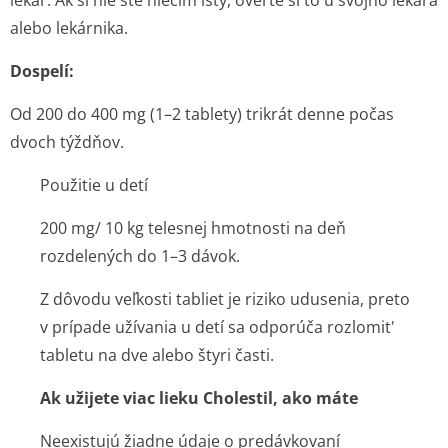
lekár. Ak si nie ste niečím istý, overte si to u svojho lekára
alebo lekárnika.
Dospelí:
Od 200 do 400 mg (1–2 tablety) trikrát denne počas
dvoch týždňov.
Použitie u detí
200 mg/ 10 kg telesnej hmotnosti na deň
rozdelených do 1–3 dávok.
Z dôvodu veľkosti tabliet je riziko udusenia, preto
v prípade užívania u detí sa odporúča rozlomit'
tabletu na dve alebo štyri časti.
Ak užijete viac lieku Cholestil, ako máte
Neexistujú žiadne údaje o predávkovaní