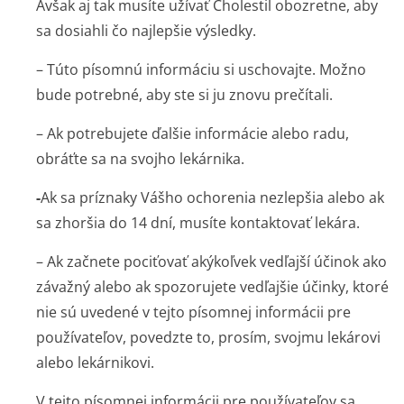
Avšak aj tak musíte užívať Cholestil obozretne, aby
sa dosiahli čo najlepšie výsledky.
– Túto písomnú informáciu si uschovajte. Možno
bude potrebné, aby ste si ju znovu prečítali.
– Ak potrebujete ďalšie informácie alebo radu,
obráťte sa na svojho lekárnika.
-
Ak sa príznaky Vášho ochorenia nezlepšia alebo ak
sa zhoršia do 14 dní, musíte kontaktovať lekára.
– Ak začnete pociťovať akýkoľvek vedľajší účinok ako
závažný alebo ak spozorujete vedľajšie účinky, ktoré
nie sú uvedené v tejto písomnej informácii pre
používateľov, povedzte to, prosím, svojmu lekárovi
alebo lekárnikovi.
V tejto písomnej informácii pre používateľov sa