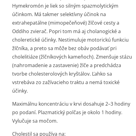
Hymekromón je liek so silným spazmolytickým
účinkom. Má takmer selektívny účinok na
extrahepatálne (mimopečeňové) žlčové cesty a
Oddiho zvierač. Popri tom má aj cholanogické a
choleretické účinky. Nestimuluje motorickú funkciu
žlčníka, a preto sa môže bez obáv podávať pri
cholelitiáze (žlčníkových kameňoch). Zmenšuje stázu
(nahromadenie a zastavenie) žlče a predchádza
tvorbe cholesterolových kryštálov. Ľahko sa
vstrebáva zo zažívacieho traktu a nemá toxické
účinky.
Maximálnu koncentráciu v krvi dosahuje 2–3 hodiny
po podaní. Plazmatický polčas je okolo 1 hodiny.
Vylučuje sa močom.
Cholestil sa používa na: