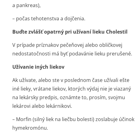
a pankreas),
– počas tehotenstva a dojčenia.
Buďte zvlášť opatrný pri užívaní lieku Cholestil
V prípade príznakov pečeňovej alebo obličkovej
nedostatočnosti má byť podavánie lieku prerušené.
Užívanie iných liekov
Ak užívate, alebo ste v poslednom čase užívali ešte
iné lieky, vrátane liekov, ktorých výdaj nie je viazaný
na lekársky predpis, oznámte to, prosím, svojmu
lekárovi alebo lekárnikovi.
– Morfin (silný liek na liečbu bolesti) zoslabuje účinok
hymekromónu.