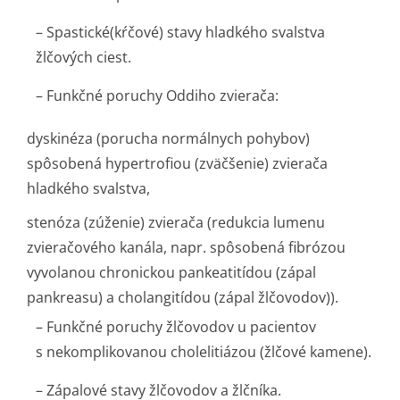
– Spastické(kŕčové) stavy hladkého svalstva
žlčových ciest.
– Funkčné poruchy Oddiho zvierača:
dyskinéza (porucha normálnych pohybov)
spôsobená hypertrofiou (zväčšenie) zvierača
hladkého svalstva,
stenóza (zúženie) zvierača (redukcia lumenu
zvieračového kanála, napr. spôsobená fibrózou
vyvolanou chronickou pankeatitídou (zápal
pankreasu) a cholangitídou (zápal žlčovodov)).
– Funkčné poruchy žlčovodov u pacientov
s nekomplikovanou cholelitiázou (žlčové kamene).
– Zápalové stavy žlčovodov a žlčníka.