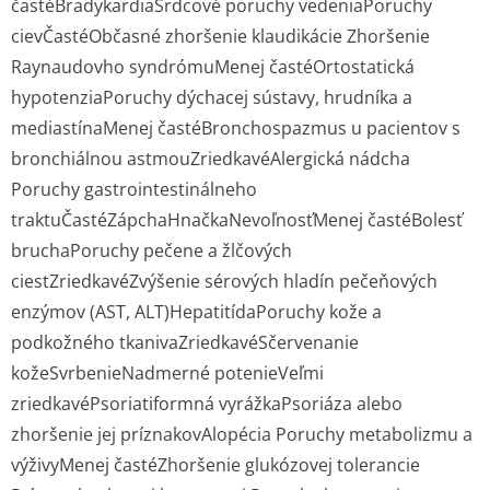
častéBradykardiaSrdcové poruchy vedeniaPoruchy
cievČastéObčasné zhoršenie klaudikácie Zhoršenie
Raynaudovho syndrómuMenej častéOrtostatická
hypotenziaPoruchy dýchacej sústavy, hrudníka a
mediastínaMenej častéBronchospazmus u pacientov s
bronchiálnou astmouZriedkavéAlergická nádcha
Poruchy gastrointestinálneho
traktuČastéZápchaHnačkaNevoľnosťMenej častéBolesť
bruchaPoruchy pečene a žlčových
ciestZriedkavéZvýšenie sérových hladín pečeňových
enzýmov (AST, ALT)HepatitídaPoruchy kože a
podkožného tkanivaZriedkavéSčervenanie
kožeSvrbenieNadmerné potenieVeľmi
zriedkavéPsoriatiformná vyrážkaPsoriáza alebo
zhoršenie jej príznakovAlopécia Poruchy metabolizmu a
výživyMenej častéZhoršenie glukózovej tolerancie