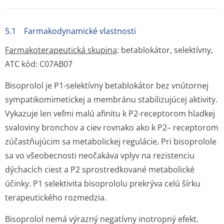
5.1 Farmakodynamické vlastnosti
Farmakoterape­utická skupina
: betablokátor, selektívny,
ATC kód: C07AB07
Bisoprolol je P1-selektívny betablokátor bez vnútornej
sympatikomimetickej a membránu stabilizujúcej aktivity.
Vykazuje len veľmi malú afinitu k P2-receptorom hladkej
svaloviny bronchov a ciev rovnako ako k P2– receptorom
zúčastňujúcim sa metabolickej regulácie. Pri bisoprolole
sa vo všeobecnosti neočakáva vplyv na rezistenciu
dýchacích ciest a P2 sprostredkované metabolické
účinky. P1 selektivita bisoprololu prekrýva celú šírku
terapeutického rozmedzia.
Bisoprolol nemá výrazný negatívny inotropný efekt.