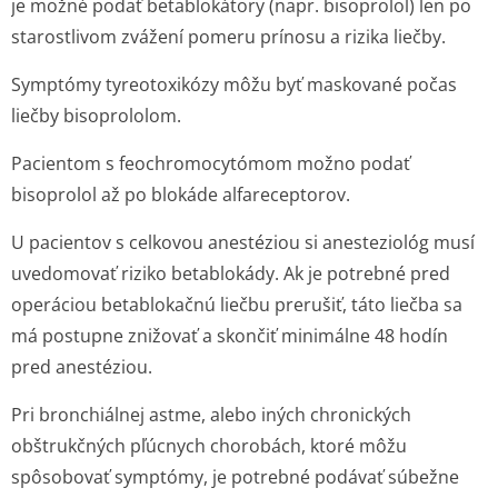
je možné podať betablokátory (napr. bisoprolol) len po
starostlivom zvážení pomeru prínosu a rizika liečby.
Symptómy tyreotoxikózy môžu byť maskované počas
liečby bisoprololom.
Pacientom s feochromocytómom možno podať
bisoprolol až po blokáde alfareceptorov.
U pacientov s celkovou anestéziou si anesteziológ musí
uvedomovať riziko betablokády. Ak je potrebné pred
operáciou betablokačnú liečbu prerušiť, táto liečba sa
má postupne znižovať a skončiť minimálne 48 hodín
pred anestéziou.
Pri bronchiálnej astme, alebo iných chronických
obštrukčných pľúcnych chorobách, ktoré môžu
spôsobovať symptómy, je potrebné podávať súbežne