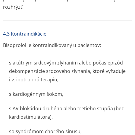
rozhrýzť.
4.3 Kontraindikácie
Bisoprolol je kontraindikovaný u pacientov:
s akútnym srdcovým zlyhaním alebo počas epizód
dekompenzácie srdcového zlyhania, ktoré vyžaduje
i.v. inotropnú terapiu,
s kardiogénnym šokom,
s AV blokádou druhého alebo tretieho stupňa (bez
kardiostimulátora),
so syndrómom chorého sínusu,