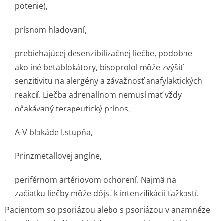
potenie),
prísnom hladovaní,
prebiehajúcej desenzibilizačnej liečbe, podobne
ako iné betablokátory, bisoprolol môže zvýšiť
senzitivitu na alergény a závažnosť anafylaktických
reakcií. Liečba adrenalínom nemusí mať vždy
očakávaný terapeutický prínos,
A-V blokáde I.stupňa,
Prinzmetallovej angíne,
periférnom artériovom ochorení. Najmä na
začiatku liečby môže dôjsť k intenzifikácii ťažkostí.
Pacientom so psoriázou alebo s psoriázou v anamnéze