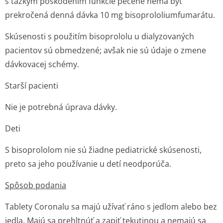
s ťažkým poškodením funkcie pečene nemá byť
prekročená denná dávka 10 mg bisoprololium­fumarátu.
Skúsenosti s použitím bisoprololu u dialyzovaných
pacientov sú obmedzené; avšak nie sú údaje o zmene
dávkovacej schémy.
Starší pacienti
Nie je potrebná úprava dávky.
Deti
S bisoprololom nie sú žiadne pediatrické skúsenosti,
preto sa jeho používanie u detí neodporúča.
Spôsob podania
Tablety Coronalu sa majú užívať ráno s jedlom alebo bez
jedla. Majú sa prehltnúť a zapiť tekutinou a nemajú sa