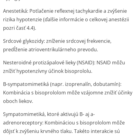
Anestetiká: Potlačenie reflexnej tachykardie a zvýšenie
rizika hypotenzie (ďalšie informácie o celkovej anestézii
pozri časť 4.4).
Srdcové glykozidy: zníženie srdcovej frekvencie,
predĺženie atrioventriku­lárneho prevodu.
Nesteroidné protizápalové lieky (NSAID): NSAID môžu
znížiť hypotenzívny účinok bisoprololu.
B-sympatomimetiká (napr. izoprenalín, dobutamín):
Kombinácia s bisoprololom môže vzájomne znížiť účinky
oboch liekov.
Sympatomimetiká, ktoré aktivujú B- aj a-
adrenoreceptory: Kombináciou s bisoprololom môže
dôjsť k zvýšeniu krvného tlaku. Takéto interakcie sú