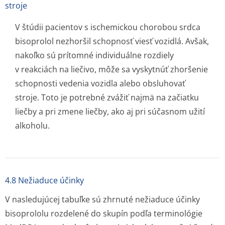
stroje
V štúdii pacientov s ischemickou chorobou srdca
bisoprolol nezhoršil schopnosť viesť vozidlá. Avšak,
nakoľko sú prítomné individuálne rozdiely
v reakciách na liečivo, môže sa vyskytnúť zhoršenie
schopnosti vedenia vozidla alebo obsluhovať
stroje. Toto je potrebné zvážiť najmä na začiatku
liečby a pri zmene liečby, ako aj pri súčasnom užití
alkoholu.
4.8 Nežiaduce účinky
V nasledujúcej tabuľke sú zhrnuté nežiaduce účinky
bisoprololu rozdelené do skupín podľa terminológie