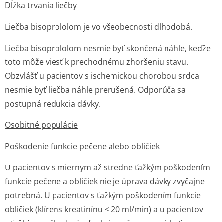
Dĺžka trvania liečby
Liečba bisoprololom je vo všeobecnosti dlhodobá.
Liečba bisoprololom nesmie byť skončená náhle, keďže
toto môže viesť k prechodnému zhoršeniu stavu.
Obzvlášť u pacientov s ischemickou chorobou srdca
nesmie byť liečba náhle prerušená. Odporúča sa
postupná redukcia dávky.
Osobitné populácie
Poškodenie funkcie pečene alebo obličiek
U pacientov s miernym až stredne ťažkým poškodením
funkcie pečene a obličiek nie je úprava dávky zvyčajne
potrebná. U pacientov s ťažkým poškodením funkcie
obličiek (klírens kreatinínu < 20 ml/min) a u pacientov