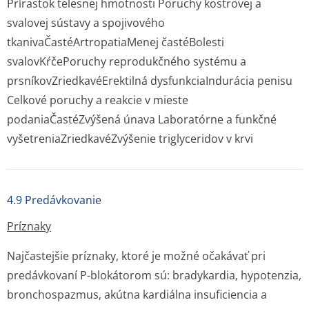
Prírastok telesnej hmotnosti Poruchy kostrovej a
svalovej sústavy a spojivového
tkanivaČastéArtropatiaMenej častéBolesti
svalovKŕčePoruchy reprodukčného systému a
prsníkovZriedkavéErektilná dysfunkciaIndurácia penisu
Celkové poruchy a reakcie v mieste
podaniaČastéZvýšená únava Laboratórne a funkčné
vyšetreniaZriedkavéZvýšenie triglyceridov v krvi
4.9 Predávkovanie
Príznaky
Najčastejšie príznaky, ktoré je možné očakávať pri
predávkovaní P-blokátorom sú: bradykardia, hypotenzia,
bronchospazmus, akútna kardiálna insuficiencia a