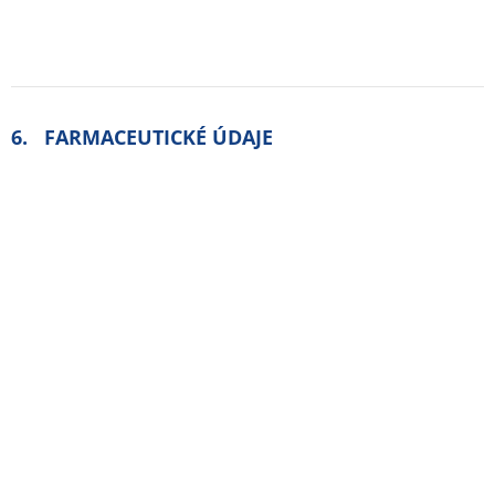
6.2 Inkompatibility
Neaplikovateľné.
6.3 Čas použiteľnosti
3 roky