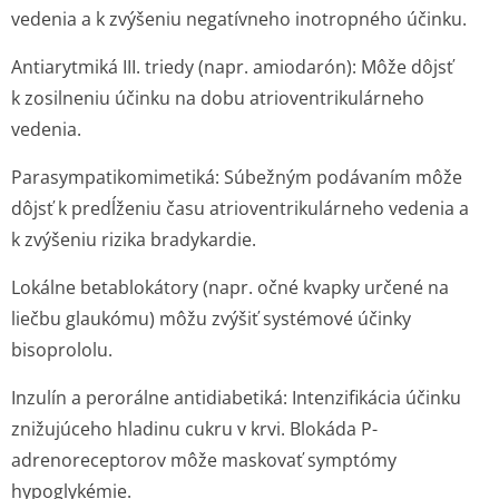
vedenia a k zvýšeniu negatívneho inotropného účinku.
Antiarytmiká III. triedy (napr. amiodarón): Môže dôjsť
k zosilneniu účinku na dobu atrioventriku­lárneho
vedenia.
Parasympatiko­mimetiká: Súbežným podávaním môže
dôjsť k predĺženiu času atrioventriku­lárneho vedenia a
k zvýšeniu rizika bradykardie.
Lokálne betablokátory (napr. očné kvapky určené na
liečbu glaukómu) môžu zvýšiť systémové účinky
bisoprololu.
Inzulín a perorálne antidiabetiká: Intenzifikácia účinku
znižujúceho hladinu cukru v krvi. Blokáda P-
adrenoreceptorov môže maskovať symptómy
hypoglykémie.