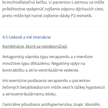
bronchodilatačnú liečbu. U pacientov s astmou sa môže
príležitostne vyskytnúť zvýšenie odporu dýchacích ciest,
preto môže byť nutné zvýšenie dávky P2-mimetík.
4.5 Liekové a iné interakcie
Kombinácie, ktoré sa neodporúčajú
Antagonisty vápnika typu verapamilu a v menšom
množstve typu diltiazému: Negatívny vplyv na
kontraktilitu a atrio-ventrikulárne vedenie.
Intravenózne podávania verapamilu u pacientov
liečených betablokátorom môže viesť k ťažkej hypotenzii
a atrioventriku­lárnemu bloku.
Centrálne pôsobiace antihypertenzíva, (napr. klonidín,