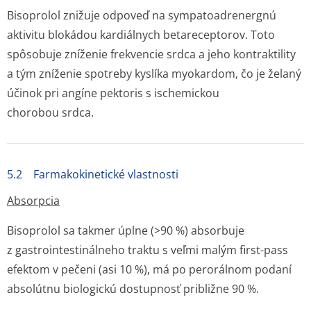
Bisoprolol znižuje odpoveď na sympatoadrenergnú
aktivitu blokádou kardiálnych betareceptorov. Toto
spôsobuje zníženie frekvencie srdca a jeho kontraktility
a tým zníženie spotreby kyslíka myokardom, čo je želaný
účinok pri angíne pektoris s ischemickou
chorobou srdca.
5.2 Farmakokinetické vlastnosti
Absorpcia
Bisoprolol sa takmer úplne (>90 %) absorbuje
z gastrointes­tinálneho traktu s veľmi malým first-pass
efektom v pečeni (asi 10 %), má po perorálnom podaní
absolútnu biologickú dostupnosť približne 90 %.