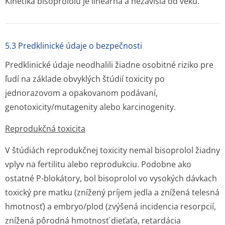
Kinetika bisoprololu je lineárna a nezávislá od veku.
5.3 Predklinické údaje o bezpečnosti
Predklinické údaje neodhalili žiadne osobitné riziko pre
ľudí na základe obvyklých štúdií toxicity po
jednorazovom a opakovanom podávaní,
genotoxicity/mu­tagenity alebo karcinogenity.
Reprodukčná toxicita
V štúdiách reprodukčnej toxicity nemal bisoprolol žiadny
vplyv na fertilitu alebo reprodukciu. Podobne ako
ostatné P-blokátory, bol bisoprolol vo vysokých dávkach
toxický pre matku (znížený príjem jedla a znížená telesná
hmotnosť) a embryo/plod (zvýšená incidencia resorpcií,
znížená pôrodná hmotnosť dieťaťa, retardácia