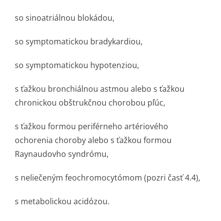
so sinoatriálnou blokádou,
so symptomatickou bradykardiou,
so symptomatickou hypotenziou,
s ťažkou bronchiálnou astmou alebo s ťažkou
chronickou obštrukčnou chorobou pľúc,
s ťažkou formou periférneho artériového
ochorenia choroby alebo s ťažkou formou
Raynaudovho syndrómu,
s neliečeným feochromocytómom (pozri časť 4.4),
s metabolickou acidózou.