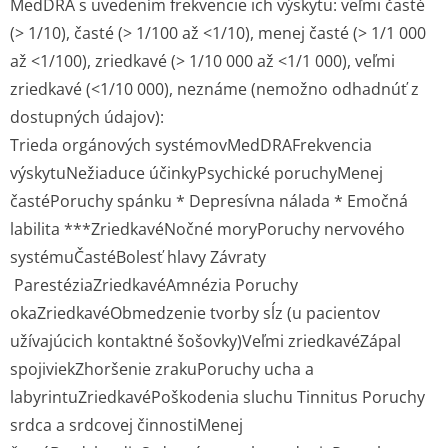
MedDRA s uvedením frekvencie ich výskytu: veľmi časté
(> 1/10), časté (> 1/100 až <1/10), menej časté (> 1/1 000
až <1/100), zriedkavé (> 1/10 000 až <1/1 000), veľmi
zriedkavé (<1/10 000), neznáme (nemožno odhadnúť z
dostupných údajov):
Trieda orgánových systémovMedDRAFrekvencia
výskytuNežiaduce účinkyPsychické poruchyMenej
častéPoruchy spánku * Depresívna nálada * Emočná
labilita ***ZriedkavéNočné moryPoruchy nervového
systémuČastéBolesť hlavy Závraty
ParestéziaZriedkavéAmnézia Poruchy
okaZriedkavéObmedzenie tvorby sĺz (u pacientov
užívajúcich kontaktné šošovky)Veľmi zriedkavéZápal
spojiviekZhoršenie zrakuPoruchy ucha a
labyrintuZriedkavéPoškodenia sluchu Tinnitus Poruchy
srdca a srdcovej činnostiMenej