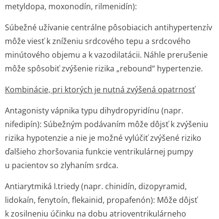
metyldopa, moxonodín, rilmenidín):
Súbežné užívanie centrálne pôsobiacich antihypertenzív
môže viesť k zníženiu srdcového tepu a srdcového
minútového objemu a k vazodilatácii. Náhle prerušenie
môže spôsobiť zvýšenie rizika „rebound“ hypertenzie.
Kombinácie, pri ktorých je nutná zvýšená opatrnosť
Antagonisty vápnika typu dihydropyridínu (napr.
nifedipín): Súbežným podávaním môže dôjsť k zvýšeniu
rizika hypotenzie a nie je možné vylúčiť zvýšené riziko
ďalšieho zhoršovania funkcie ventrikulárnej pumpy
u pacientov so zlyhaním srdca.
Antiarytmiká I.triedy (napr. chinidín, dizopyramid,
lidokaín, fenytoín, flekainid, propafenón): Môže dôjsť
k zosilneniu účinku na dobu atrioventriku­lárneho