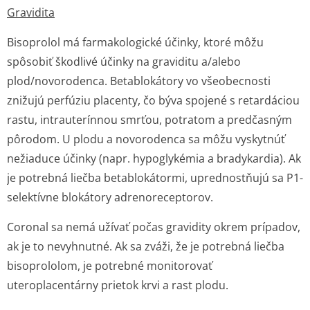
Gravidita
Bisoprolol má farmakologické účinky, ktoré môžu
spôsobiť škodlivé účinky na graviditu a/alebo
plod/novorodenca. Betablokátory vo všeobecnosti
znižujú perfúziu placenty, čo býva spojené s retardáciou
rastu, intrauterínnou smrťou, potratom a predčasným
pôrodom. U plodu a novorodenca sa môžu vyskytnúť
nežiaduce účinky (napr. hypoglykémia a bradykardia). Ak
je potrebná liečba betablokátormi, uprednostňujú sa P1-
selektívne blokátory adrenoreceptorov.
Coronal sa nemá užívať počas gravidity okrem prípadov,
ak je to nevyhnutné. Ak sa zváži, že je potrebná liečba
bisoprololom, je potrebné monitorovať
uteroplacentárny prietok krvi a rast plodu.