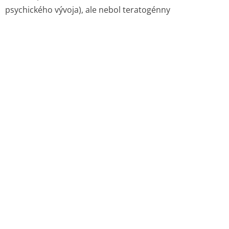
psychického vývoja), ale nebol teratogénny
6. FARMACEUTICKÉ ÚDAJE
6.1 Zoznam pomocných látok
Mikrokryštalická celulóza, kukuričný škrob,
nátriumlauryl­sulfát, koloidný bezvodý oxid kremičitý,
magnéziumstearát, hypromelóza, makrogol 400, oxid
titaničitý (E 171), žltý oxid železitý (E 172) (Coronal 5 ),
červený oxid železitý (E 172) (Coronal 10).