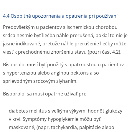
4.4 Osobitné upozornenia a opatrenia pri používaní
Predovšetkým u pacientov s ischemickou chorobou
srdca nesmie byť liečba náhle prerušená, pokiaľ to nie je
jasne indikované, pretože náhle prerušenie liečby môže
viesť k prechodnému zhoršeniu stavu (pozri časť 4.2).
Bisoprolol musí byť použitý s opatrnosťou u pacientov
s hypertenziou alebo angínou pektoris a so
sprievodným srdcovým zlyhaním.
Bisoprolol sa musí opatrne užívať pri:
diabetes mellitus s veľkými výkyvmi hodnôt glukózy
v krvi. Symptómy hypoglykémie môžu byť
maskované, (napr. tachykardia, palpitácie alebo