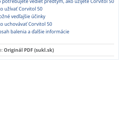
o potrebujete vedieť predtým, ako užijete Corvitol 50
ko užívať Corvitol 50
ožné vedľajšie účinky
ko uchovávať Corvitol 50
bsah balenia a ďalšie informácie
e:
Originál PDF (sukl.sk)