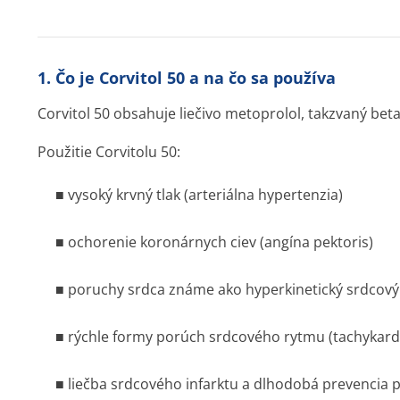
1. Čo je Corvitol 50 a na čo sa používa
Corvitol 50 obsahuje liečivo metoprolol, takzvaný bet
Použitie Corvitolu 50:
■ vysoký krvný tlak (arteriálna hypertenzia)
■ ochorenie koronárnych ciev (angína pektoris)
■ poruchy srdca známe ako hyperkinetický srdcov
■ rýchle formy porúch srdcového rytmu (tachykard
■ liečba srdcového infarktu a dlhodobá prevencia p