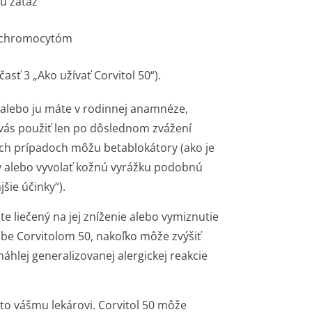
kú záťaž
eochromocytóm
asť 3 „Ako užívať Corvitol 50“).
alebo ju máte v rodinnej anamnéze,
 vás použiť len po dôslednom zvážení
ých prípadoch môžu betablokátory (ako je
my alebo vyvolať kožnú vyrážku podobnú
šie účinky“).
te liečený na jej zníženie alebo vymiznutie
ečbe Corvitolom 50, nakoľko môže zvýšiť
 náhlej generalizovanej alergickej reakcie
to vášmu lekárovi. Corvitol 50 môže