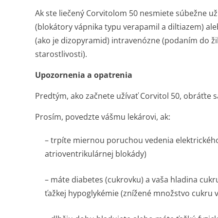
Ak ste liečený Corvitolom 50 nesmiete súbežne uží
(blokátory vápnika typu verapamil a diltiazem) a
(ako je dizopyramid) intravenózne (podaním do žil
starostlivosti).
Upozornenia a opatrenia
Predtým, ako začnete užívať Corvitol 50, obráťte s
Prosím, povedzte vášmu lekárovi, ak:
– trpíte miernou poruchou vedenia elektrickéh
atrioventrikulárnej blokády)
– máte diabetes (cukrovku) a vaša hladina cukr
ťažkej hypoglykémie (znížené množstvo cukru v 