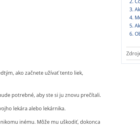
2. Č
3. A
4. M
5. A
6. O
Zdroj
dtým, ako začnete užívať tento liek,
de potrebné, aby ste si ju znovu prečítali.
vojho lekára alebo lekárnika.
ho nikomu inému. Môže mu uškodiť, dokonca