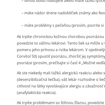
– dlhšiu dobu hladujete alebo máte ťažkú fyzic
– máte nádor drene nadobličiek známy ako f
– máte problémy s pečeňou (prosím, pozrite si č
Ak trpíte chronickou kožnou chorobou psoriázou 
povedzte to vášmu lekárovi. Tento liek sa môže u
pomeru jeho prínosu a rizika lekárom. V ojedinel
Corvitol 50) spustiť psoriázu, zhoršiť jej symptó
psoriáze (prosím, prečítajte si časť 4 „Možné vedľaj
Ak ste niekedy mali ťažkú alergickú reakciu alebo s
(desenzibilizačná liečba), váš lekár rozhodne o li
citlivosť na látky vyvolávajúce alergiu a závažnosť
(anafylaktická reakcia).
Ak trpíte problémami so štítnou žľazou, povedzte 