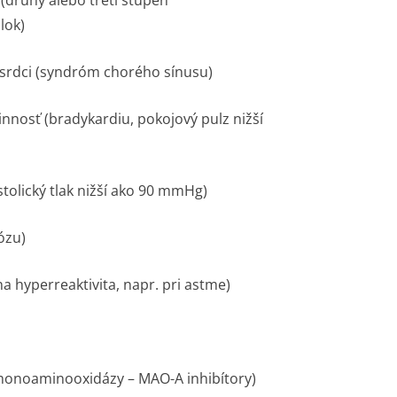
(druhý alebo tretí stupeň
lok)
v srdci (syndróm chorého sínusu)
nnosť (bradykardiu, pokojový pulz nižší
stolický tlak nižší ako 90 mmHg)
ózu)
na hyperreaktivita, napr. pri astme)
ry monoaminooxidázy – MAO-A inhibítory)