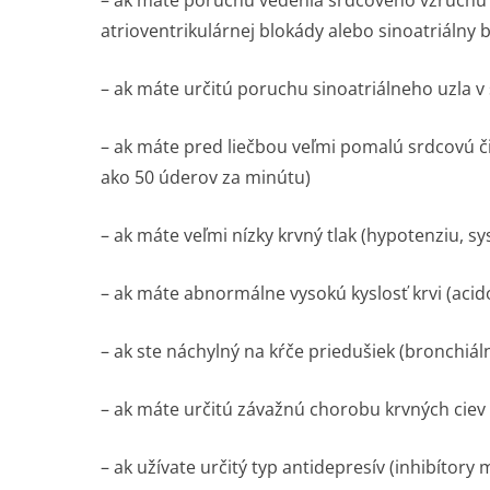
– ak máte poruchu vedenia srdcového vzruchu 
atrioventrikulárnej blokády alebo sinoatriálny b
– ak máte určitú poruchu sinoatriálneho uzla 
– ak máte pred liečbou veľmi pomalú srdcovú či
ako 50 úderov za minútu)
– ak máte veľmi nízky krvný tlak (hypotenziu, sy
– ak máte abnormálne vysokú kyslosť krvi (acid
– ak ste náchylný na kŕče priedušiek (bronchiál
– ak máte určitú závažnú chorobu krvných ciev
– ak užívate určitý typ antidepresív (inhibíto