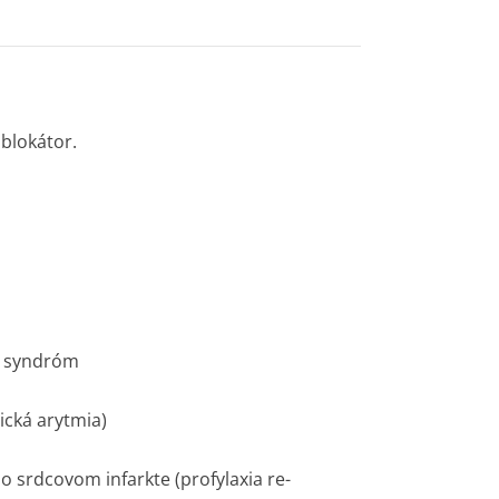
ablokátor.
ý syndróm
ická arytmia)
o srdcovom infarkte (profylaxia re-