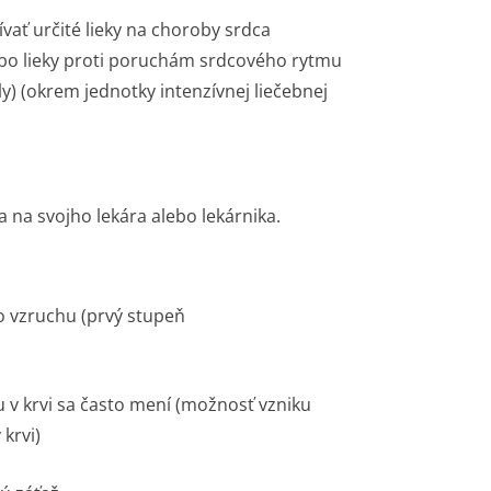
vať určité lieky na choroby srdca
lebo lieky proti poruchám srdcového rytmu
y) (okrem jednotky intenzívnej liečebnej
a na svojho lekára alebo lekárnika.
o vzruchu (prvý stupeň
u v krvi sa často mení (možnosť vzniku
krvi)