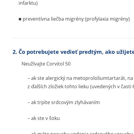
infarktu)
■ preventívna liečba migrény (profylaxia migrény)
2. Čo potrebujete vedieť predtým, ako užijete
Neužívajte Corvitol 50
– ak ste alergický na metoprololium­tartarát, n
z ďalších zložiek tohto lieku (uvedených v časti 
– ak trpíte srdcovým zlyhávaním
– ak ste v šoku