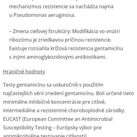
mechanizmus rezistencie sa nachádza najmä
u
Pseudomonas aeruginosa
.
– Zmena cieľovej štruktúry: Modifikácia vo vnútri
ribozómu je zriedkavou príčinou rezistencie.
Existuje rozsiahla krížová rezistencia gentamicínu
s inými aminoglykozidovými antibiotikami.
Hraničné hodnoty
Testy gentamicínu sa uskutočnili s použitím
najčastejších sérii zriedení gentamicínu. Boli určené tieto
minimálne inhibičné koncentrácie pre citlivé,
intermediálne a rezistentné choroboplodné zárodky:
EUCAST (European Committee an Antimicrobial
Susceptibility Testing – Európsky výbor pre
antimikrobiálne testovanie citlivosti)