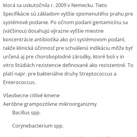
ktorá sa uskutočnila r. 2009 v Nemecku. Tieto
špecifikácie sú základom vyššie spomenutého prahu pre
systémové podanie. Po očnom podaní gentamicínu sa
(väčšinou) dosahujú výrazne vyššie miestne
koncentrácie antibiotika ako pri systémovom podaní,
takže klinická účinnosť pre schválenú indikáciu môže byť
určená aj pre choroboplodné zárodky, ktoré boli v
in
vitro
štúdiách rezistencie definované ako rezistentné. To
platí napr. pre bakteriálne druhy Streptococcus a
Enterococcus.
Všeobecne citlivé kmene
Aeróbne grampozitívne mikroorganizmy
Bacillus
spp.
Corynebacterium
spp.