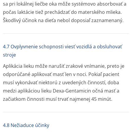
sa pri lokálnej liečbe oka môže systémovo absorbovať a
počas laktácie tiež prechádzať do materského mlieka.
Škodlivý účinok na dieťa nebol doposiaľ zaznamenaný.
4.7 Ovplyvnenie schopnosti viesť vozidlá a obsluhovať
stroje
Aplikácia lieku môže narušiť zrakové vnímanie, preto je
odporúčané aplikovať masť len v noci. Pokiaľ pacient
musí vykonávať niektorú z uvedených činností, doba
medzi aplikáciou lieku Dexa-Gentamicin očná masť a
začiatkom činnosti musí trvať najmenej 45 minút.
4.8 Nežiaduce účinky