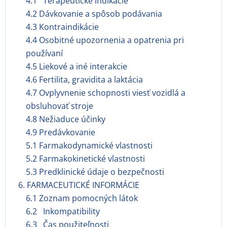
4.1 Terapeutické indikácie
4.2 Dávkovanie a spôsob podávania
4.3 Kontraindikácie
4.4 Osobitné upozornenia a opatrenia pri
používaní
4.5 Liekové a iné interakcie
4.6 Fertilita, gravidita a laktácia
4.7 Ovplyvnenie schopnosti viesť vozidlá a
obsluhovať stroje
4.8 Nežiaduce účinky
4.9 Predávkovanie
5.1 Farmakodynamické vlastnosti
5.2 Farmakokinetické vlastnosti
5.3 Predklinické údaje o bezpečnosti
6. FARMACEUTICKÉ INFORMÁCIE
6.1 Zoznam pomocných látok
6.2 Inkompatibility
6.3 Čas použiteľnosti