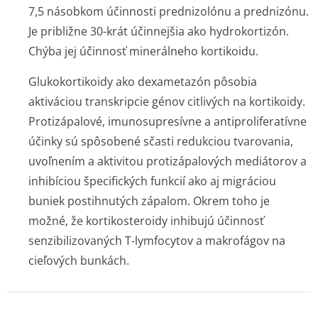
7,5 násobkom účinnosti prednizolónu a prednizónu.
Je približne 30-krát účinnejšia ako hydrokortizón.
Chýba jej účinnosť minerálneho kortikoidu.
Glukokortikoidy ako dexametazón pôsobia
aktiváciou transkripcie génov citlivých na kortikoidy.
Protizápalové, imunosupresívne a antiproliferatívne
účinky sú spôsobené sčasti redukciou tvarovania,
uvoľnením a aktivitou protizápalových mediátorov a
inhibíciou špecifických funkcií ako aj migráciou
buniek postihnutých zápalom. Okrem toho je
možné, že kortikosteroidy inhibujú účinnosť
senzibilizovaných T-lymfocytov a makrofágov na
cieľových bunkách.