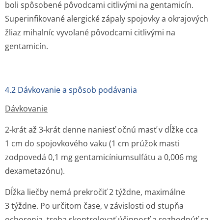
boli spôsobené pôvodcami citlivými na gentamicín.
Superinfikované alergické zápaly spojovky a okrajových
žliaz mihalníc vyvolané pôvodcami citlivými na
gentamicín.
4.2 Dávkovanie a spôsob podávania
Dávkovanie
2-krát až 3-krát denne naniesť očnú masť v dĺžke cca
1 cm do spojovkového vaku (1 cm prúžok masti
zodpovedá 0,1 mg gentamicínium­sulfátu a 0,006 mg
dexametazónu).
Dĺžka liečby nemá prekročiť 2 týždne, maximálne
3 týždne. Po určitom čase, v závislosti od stupňa
ochorenia, treba skontrolovať účinnosť a rozhodnúť sa