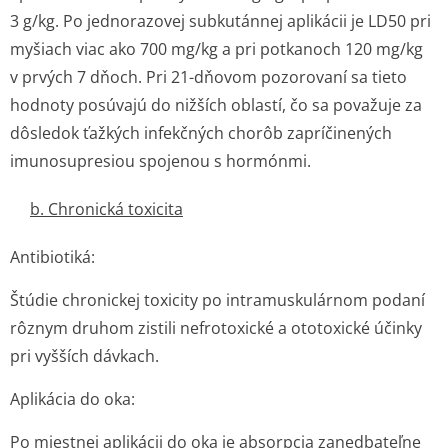
3 g/kg. Po jednorazovej subkutánnej aplikácii je LD50 pri
myšiach viac ako 700 mg/kg a pri potkanoch 120 mg/kg
v prvých 7 dňoch. Pri 21-dňovom pozorovaní sa tieto
hodnoty posúvajú do nižších oblastí, čo sa považuje za
dôsledok ťažkých infekčných chorôb zapríčinených
imunosupresiou spojenou s hormónmi.
b. Chronická toxicita
Antibiotiká:
Štúdie chronickej toxicity po intramuskulárnom podaní
rôznym druhom zistili nefrotoxické a ototoxické účinky
pri vyšších dávkach.
Aplikácia do oka:
Po miestnej aplikácii do oka je absorpcia zanedbateľne