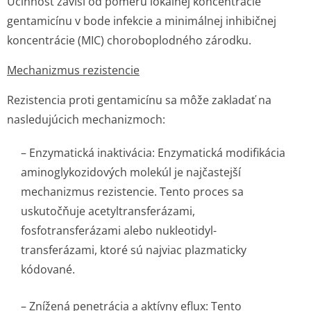
Účinnosť závisí od pomeru lokálnej koncentrácie
gentamicínu v bode infekcie a minimálnej inhibičnej
koncentrácie (MIC) choroboplodného zárodku.
Mechanizmus rezistencie
Rezistencia proti gentamicínu sa môže zakladať na
nasledujúcich mechanizmoch:
– Enzymatická inaktivácia: Enzymatická modifikácia
aminoglykozidových molekúl je najčastejší
mechanizmus rezistencie. Tento proces sa
uskutočňuje acetyltransfe­rázami,
fosfotransferázami alebo nukleotidyl-
transferázami, ktoré sú najviac plazmaticky
kódované.
– Znížená penetrácia a aktívny eflux: Tento