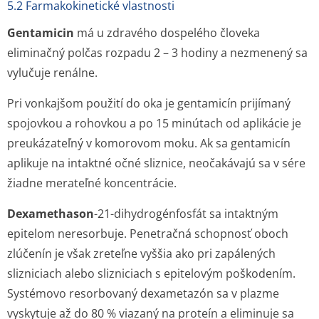
5.2 Farmakokinetické vlastnosti
Gentamicin
má u zdravého dospelého človeka
eliminačný polčas rozpadu 2 – 3 hodiny a nezmenený sa
vylučuje renálne.
Pri vonkajšom použití do oka je gentamicín prijímaný
spojovkou a rohovkou a po 15 minútach od aplikácie je
preukázateľný v komorovom moku. Ak sa gentamicín
aplikuje na intaktné očné sliznice, neočakávajú sa v sére
žiadne merateľné koncentrácie.
Dexamethason
-21-dihydrogénfosfát sa intaktným
epitelom neresorbuje. Penetračná schopnosť oboch
zlúčenín je však zreteľne vyššia ako pri zapálených
slizniciach alebo slizniciach s epitelovým poškodením.
Systémovo resorbovaný dexametazón sa v plazme
vyskytuje až do 80 % viazaný na proteín a eliminuje sa