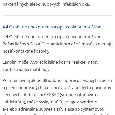
bakteriálnych alebo hubových infekciách oka.
4.4 Osobitné upozornenia a opatrenia pri používaní
4.4 Osobitné upozornenia a opatrenia pri používaní
Počas liečby s Dexa-Gentamicinom očná masť sa nemajú
nosiť kontaktné šošovky.
Lanolín môže vyvolať lokálne kožné reakcie (napr.
kontaktnú dermatitídu).
Po intenzívnej alebo dlhodobej neprerušovanej liečbe sa
u predisponovaných pacientov, vrátane detí a pacientov
liečených inhibítormi CYP3A4 (vrátane ritonaviru a
kobicistátu), môže vyskytnúť Cushingov syndróm
a/alebo adrenálna supresia súvisiaca so systémovou