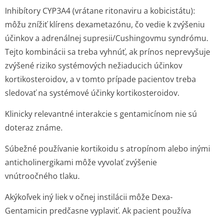
Inhibítory CYP3A4 (vrátane ritonaviru a kobicistátu):
môžu znížiť klírens dexametazónu, čo vedie k zvýšeniu
účinkov a adrenálnej supresii/Cushin­govmu syndrómu.
Tejto kombinácii sa treba vyhnúť, ak prínos neprevyšuje
zvýšené riziko systémových nežiaducich účinkov
kortikosteroidov, a v tomto prípade pacientov treba
sledovať na systémové účinky kortikosteroidov.
Klinicky relevantné interakcie s gentamicínom nie sú
doteraz známe.
Súbežné používanie kortikoidu s atropínom alebo inými
anticholinergikami môže vyvolať zvýšenie
vnútroočného tlaku.
Akýkoľvek iný liek v očnej instilácii môže Dexa-
Gentamicin predčasne vyplaviť. Ak pacient používa