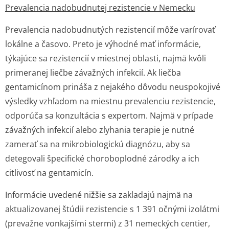
Prevalencia nadobudnutej rezistencie v Nemecku
Prevalencia nadobudnutých rezistencií môže varírovať
lokálne a časovo. Preto je výhodné mať informácie,
týkajúce sa rezistencií v miestnej oblasti, najmä kvôli
primeranej liečbe závažných infekcií. Ak liečba
gentamicínom prináša z nejakého dôvodu neuspokojivé
výsledky vzhľadom na miestnu prevalenciu rezistencie,
odporúča sa konzultácia s expertom. Najmä v prípade
závažných infekcií alebo zlyhania terapie je nutné
zamerať sa na mikrobiologickú diagnózu, aby sa
detegovali špecifické choroboplodné zárodky a ich
citlivosť na gentamicín.
Informácie uvedené nižšie sa zakladajú najmä na
aktualizovanej štúdii rezistencie s 1 391 očnými izolátmi
(prevažne vonkajšími stermi) z 31 nemeckých centier,