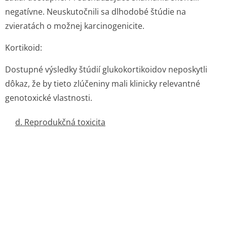
negatívne. Neuskutočnili sa dlhodobé štúdie na
zvieratách o možnej karcinogenicite.
Kortikoid:
Dostupné výsledky štúdií glukokortikoidov neposkytli
dôkaz, že by tieto zlúčeniny mali klinicky relevantné
genotoxické vlastnosti.
d. Reprodukčná toxicita
6. FARMACEUTICKÉ INFORMÁCIE