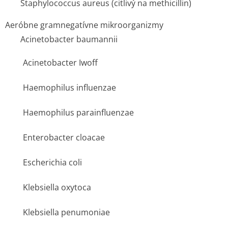
Staphylococcus aureus
(citlivý na methicillin)
Aeróbne gramnegatívne mikroorganizmy
Acinetobacter baumannii
Acinetobacter Iwoff
Haemophilus influenzae
Haemophilus parainfluenzae
Enterobacter cloacae
Escherichia coli
Klebsiella oxytoca
Klebsiella penumoniae