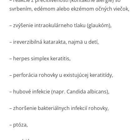
– reakcie z precitlivenosti (kontaktné alergie) so
svrbením, edémom alebo ekzémom očných viečok,
– zvýšenie intraokulárneho tlaku (glaukóm),
– ireverzibilná katarakta, najmä u detí,
– herpes simplex keratitis,
– perforácia rohovky u existujúcej keratitídy,
– hubové infekcie (napr. Candida albicans),
– zhoršenie bakteriálnych infekcií rohovky,
– ptóza,