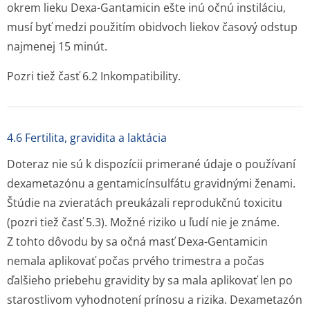
okrem lieku Dexa-Gantamicin ešte inú očnú instiláciu,
musí byť medzi použitím obidvoch liekov časový odstup
najmenej 15 minút.
Pozri tiež časť 6.2 Inkompati­bility.
4.6 Fertilita, gravidita a laktácia
Doteraz nie sú k dispozícii primerané údaje o používaní
dexametazónu a gentamicínsulfátu gravidnými ženami.
Štúdie na zvieratách preukázali reprodukčnú toxicitu
(pozri tiež časť 5.3). Možné riziko u ľudí nie je známe.
Z tohto dôvodu by sa očná masť Dexa-Gentamicin
nemala aplikovať počas prvého trimestra a počas
ďalšieho priebehu gravidity by sa mala aplikovať len po
starostlivom vyhodnotení prínosu a rizika. Dexametazón