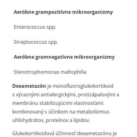
Aeróbne grampozitívne mikroorganizmy
Enterococcus
spp
.
Streptococcus spp.
Aeróbne gramnegatívne mikroorganizmy
Stenotrophomonas maltophilia
Dexametazón
je monofluoroglu­kokortikoid
s výraznými antialergickými, protizápalovými a
membránu stabilizujúcimi vlastnosťami
kombinovaný s účinkom na metabolizmus
uhľohydrátov, proteínov a lipidov.
Glukokortikoidová účinnosť dexametazónu je