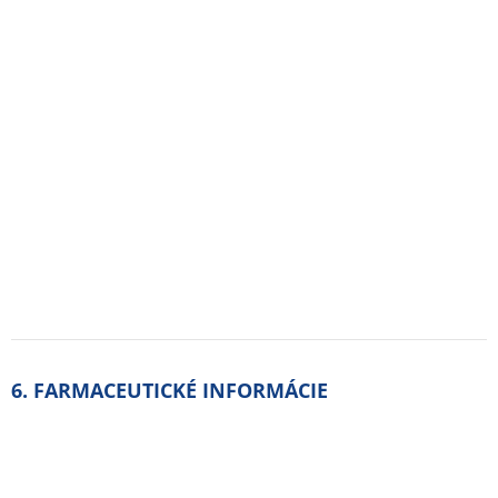
6.1 Zoznam pomocných látok
biely vazelín
tekutý parafín
vosk z ovčej vlny.