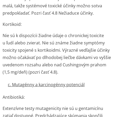
malá, takže systémové toxické účinky možno sotva
predpokladať. Pozri časť 4.8 Nežiaduce účinky.
Kortikoid:
Nie sú k dispozícii žiadne údaje o chronickej toxicite
u ľudí alebo zvierat. Nie sú známe žiadne symptómy
toxicity spojené s kortikoidmi. Výrazné vedľajšie účinky
možno očakávať po dlhodobej liečbe dávkami vo vyššie
uvedenom rozsahu alebo nad Cushingovým prahom
(1,5 mg/deň) (pozri časť 4.8).
c. Mutagénny a karcinogénny potenciál
Antibiotiká:
Extenzívne testy mutagenicity nie sú u gentamicínu
zatiaľ dostupné. Predchádzajúce skúmania skončili