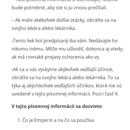
bude potrebné, aby ste si ju znovu prečítali.
– Ak máte akékoľvek ďalšie otázky, obráťte sa na
svojho lekára alebo lekárnika.
-
Tento liek bol predpísaný iba vám. Nedávajte ho
nikomu inému. Môže mu uškodiť, dokonca aj vtedy,
ak má rovnaké prejavy ochorenia ako vy.
-
Ak sa u vás vyskytne akýkoľvek vedľajší účinok,
obráťte sa na svojho lekára alebo lekárnika. To sa
týka aj akýchkoľvek vedľajších účinkov, ktoré nie sú
uvedené v tejto písomnej informácii. Pozri časť 4.
V tejto písomnej informácii sa dozviete
:
1. Čo je Emperin a na čo sa používa