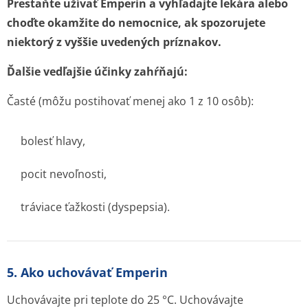
Prestaňte užívať Emperin a vyhľadajte lekára alebo
choďte okamžite do nemocnice, ak spozorujete
niektorý z vyššie uvedených príznakov.
Ďalšie vedľajšie účinky zahŕňajú:
Časté
(môžu postihovať menej ako 1 z 10 osôb):
bolesť hlavy,
pocit nevoľnosti,
tráviace ťažkosti (dyspepsia).
5. Ako uchovávať Emperin
Uchovávajte pri teplote do 25 °C. Uchovávajte