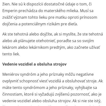
žien. Nie sú k dispozícii dostatočné údaje o tom, či
Emperin prechádza do materského mlieka. Musí sa
zvážiť význam tohto lieku pre matku oproti prínosom
dojčenia a potenciálnym rizikám pre dieťa.
Ak ste tehotná alebo dojčíte, ak si myslíte, že ste tehotná
alebo ak plánujete otehotnieť, poraďte sa so svojím
lekárom alebo lekárnikom predtým, ako začnete užívať
tento liek.
Vedenie vozidiel a obsluha strojov
Meniérov syndróm a jeho príznaky môžu negatívne
ovplyvniť schopnosť viesť vozidlá a obsluhovať stroje. Ak
máte tento syndrómom a jeho príznaky, vyhýbajte sa
činnostiam, ktoré si vyžadujú zvýšenú pozornosť, ako je
vedenie vozidiel alebo obsluha strojov. Ak si nie ste istý,