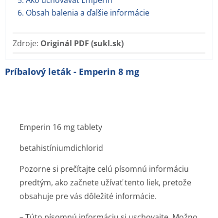
5. Ako uchovávať Emperin
6. Obsah balenia a ďalšie informácie
Zdroje:
Originál PDF (sukl.sk)
Príbalový leták - Emperin 8 mg
Emperin 16 mg tablety
betahistínium­dichlorid
Pozorne si prečítajte celú písomnú informáciu
predtým, ako začnete užívať tento liek, pretože
obsahuje pre vás dôležité informácie.
– Túto písomnú informáciu si uschovajte. Možno