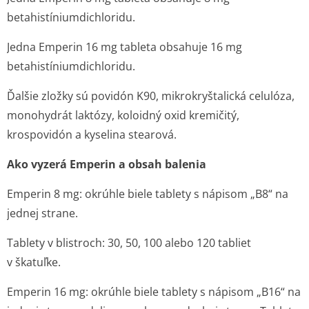
betahistínium­dichloridu.
Jedna Emperin 16 mg tableta obsahuje 16 mg
betahistínium­dichloridu.
Ďalšie zložky sú povidón K90, mikrokryštalická celulóza,
monohydrát laktózy, koloidný oxid kremičitý,
krospovidón a kyselina stearová.
Ako vyzerá Emperin a obsah balenia
Emperin 8 mg: okrúhle biele tablety s nápisom „B8“ na
jednej strane.
Tablety v blistroch: 30, 50, 100 alebo 120 tabliet
v škatuľke.
Emperin 16 mg: okrúhle biele tablety s nápisom „B16“ na