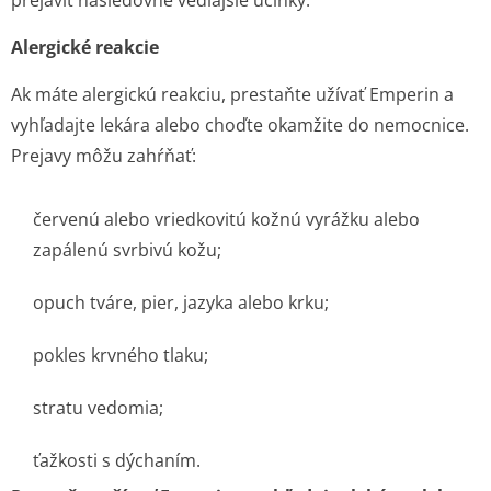
prejaviť nasledovné vedľajšie účinky:
Alergické reakcie
Ak máte alergickú reakciu, prestaňte užívať Emperin a
vyhľadajte lekára alebo choďte okamžite do nemocnice.
Prejavy môžu zahŕňať:
červenú alebo vriedkovitú kožnú vyrážku alebo
zapálenú svrbivú kožu;
opuch tváre, pier, jazyka alebo krku;
pokles krvného tlaku;
stratu vedomia;
ťažkosti s dýchaním.