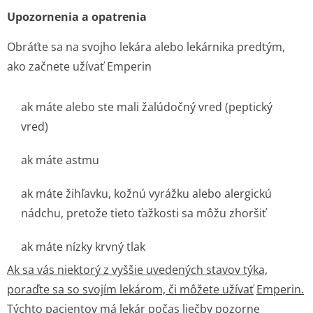
Upozornenia a opatrenia
Obráťte sa na svojho lekára alebo lekárnika predtým,
ako začnete užívať Emperin
ak máte alebo ste mali žalúdočný vred (peptický
vred)
ak máte astmu
ak máte žihľavku, kožnú vyrážku alebo alergickú
nádchu, pretože tieto ťažkosti sa môžu zhoršiť
ak máte nízky krvný tlak
Ak sa vás niektorý z vyššie uvedených stavov týka,
poraďte sa so svojím lekárom, či môžete užívať
Emperin.
Týchto pacientov má lekár počas liečby pozorne