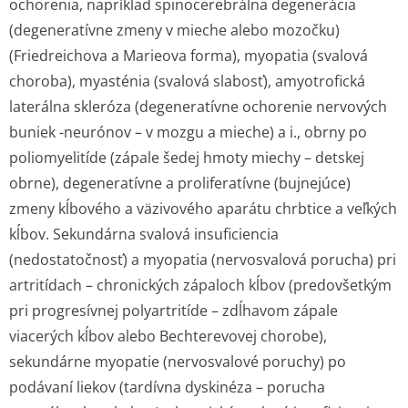
ochorenia, napríklad spinocerebrálna degenerácia
(degeneratívne zmeny v mieche alebo mozočku)
(Friedreichova a Marieova forma), myopatia (svalová
choroba), myasténia (svalová slabosť), amyotrofická
laterálna skleróza (degeneratívne ochorenie nervových
buniek -neurónov – v mozgu a mieche) a i., obrny po
poliomyelitíde (zápale šedej hmoty miechy – detskej
obrne), degeneratívne a proliferatívne (bujnejúce)
zmeny kĺbového a väzivového aparátu chrbtice a veľkých
kĺbov. Sekundárna svalová insuficiencia
(nedostatočnosť) a myopatia (nervosvalová porucha) pri
artritídach – chronických zápaloch kĺbov (predovšetkým
pri progresívnej polyartritíde – zdĺhavom zápale
viacerých kĺbov alebo Bechterevovej chorobe),
sekundárne myopatie (nervosvalové poruchy) po
podávaní liekov (tardívna dyskinéza – porucha