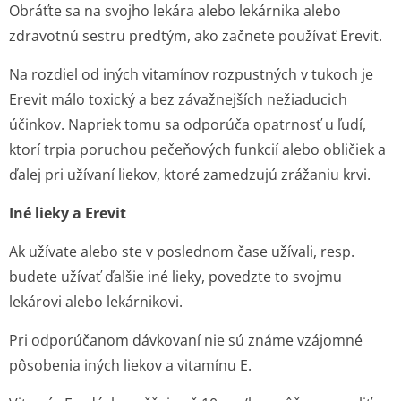
Obráťte sa na svojho lekára alebo lekárnika alebo
zdravotnú sestru predtým, ako začnete používať Erevit.
Na rozdiel od iných vitamínov rozpustných v tukoch je
Erevit málo toxický a bez závažnejších nežiaducich
účinkov. Napriek tomu sa odporúča opatrnosť u ľudí,
ktorí trpia poruchou pečeňových funkcií alebo obličiek a
ďalej pri užívaní liekov, ktoré zamedzujú zrážaniu krvi.
Iné lieky a Erevit
Ak užívate alebo ste v poslednom čase užívali, resp.
budete užívať ďalšie iné lieky, povedzte to svojmu
lekárovi alebo lekárnikovi.
Pri odporúčanom dávkovaní nie sú známe vzájomné
pôsobenia iných liekov a vitamínu E.