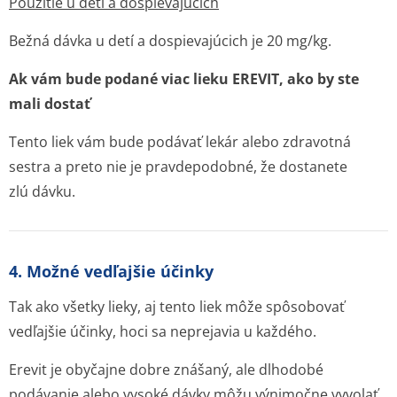
Použitie u detí a dospievajúcich
Bežná dávka u detí a dospievajúcich je 20 mg/kg.
Ak vám bude podané viac lieku EREVIT, ako by ste
mali dostať
Tento liek vám bude podávať lekár alebo zdravotná
sestra a preto nie je pravdepodobné, že dostanete
zlú dávku.
4. Možné vedľajšie účinky
Tak ako všetky lieky, aj tento liek môže spôsobovať
vedľajšie účinky, hoci sa neprejavia u každého.
Erevit je obyčajne dobre znášaný, ale dlhodobé
podávanie alebo vysoké dávky môžu výnimočne vyvolať