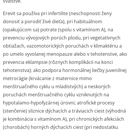
svalstve.
Erevit sa používa pri infertilite (neschopnosti ženy
donosiť a porodiť živé dieťa), pri habituálnom
(opakujúcom sa) potrate (spolu s vitamínom A), na
prevenciu vývojových porúch plodu, pri vegetatívnych
obtiažach, vazomotorických poruchách v klimaktériu a
po umelo vyvolanej menopauze alebo v tehotenstve, ako
prevencia eklampsie (rôznych komplikácii na konci
tehotenstva); ako podpora hormonálnej liečby juvenilnej
metrorágie (krvácanie z maternice mimo
menštruačného cyklu u mladistvých) a neskorých
poruchách menštruačného cyklu vzniknutých na
hypotalamo-hypofyzárnej úrovni; atrofické procesy
(stenčenie) sliznice dýchacích a tráviacich ciest (výhodná
je kombinácia s vitamínom A), pri chronických afekciách
(chorobách) horných dýchacích ciest (pri nedostatku