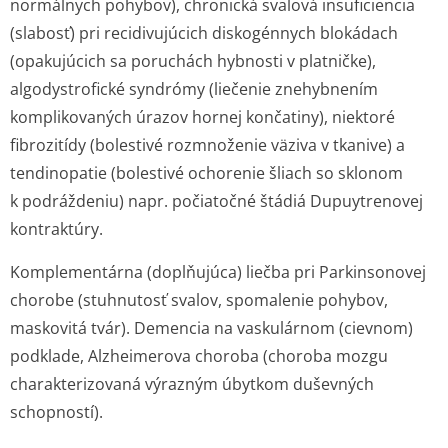
normálnych pohybov), chronická svalová insuficiencia
(slabosť) pri recidivujúcich diskogénnych blokádach
(opakujúcich sa poruchách hybnosti v platničke),
algodystrofické syndrómy (liečenie znehybnením
komplikovaných úrazov hornej končatiny), niektoré
fibrozitídy (bolestivé rozmnoženie väziva v tkanive) a
tendinopatie (bolestivé ochorenie šliach so sklonom
k podráždeniu) napr. počiatočné štádiá Dupuytrenovej
kontraktúry.
Komplementárna (doplňujúca) liečba pri Parkinsonovej
chorobe (stuhnutosť svalov, spomalenie pohybov,
maskovitá tvár). Demencia na vaskulárnom (cievnom)
podklade, Alzheimerova choroba (choroba mozgu
charakterizovaná výrazným úbytkom duševných
schopností).