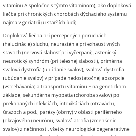
vitamínu A spoločne s týmto vitamínom), ako doplnková
liečba pri chronických chorobách dýchacieho systému
najmä v geriatrii (u starších ľudí).
Doplnková liečba pri percepčných poruchách
(halucinácie) sluchu, neurasténia pri exhaustivných
stavoch (nervová slabosť pri vyčerpaní), astenický
neurotický syndróm (pri telesnej slabosti), primárna
svalová dystrofia (ubúdanie svalov), svalová dystrofia
(ubúdanie svalov) v prípade nedostatočnej absorpcie
(vstrebávania) a transportu vitamínu E na genetickom
základe, sekundárna myopatia (choroba svalov) po
prekonaných infekciách, intoxikáciách (otravách),
úrazoch a pod., parézy (obrny) v oblasti periférneho
(okrajového) neurónu, svalová atrofia (zmenšenie
svalov) z nečinnosti, všetky neurologické degeneratívne