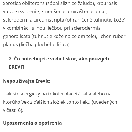
xerotica obliterans (zápal sliznice žaluďa), kraurosis
vulvae (svrbenie, zmenšenie a zvraštenie lona),
sclerodermia circumscripta (ohraničené tuhnutie kože);
v kombinácii s inou liečbou pri sclerodermia
generalisata (tuhnutie kože na celom tele), lichen ruber
planus (liečba plochého lišaja).
2. Čo potrebujete vedieť skôr, ako použijete
EREVIT
Nepoužívajte Erevit:
– ak ste alergický na tokoferolacetát alfa alebo na
ktorúkoľvek z ďalších zložiek tohto lieku (uvedených
v časti 6).
Upozornenia a opatrenia