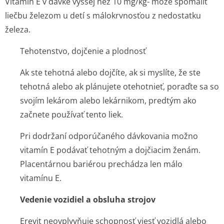
Vitamín E v dávke vyššej než 10 mg/kg
-
môže spomaliť
liečbu železom u detí s málokrvnosťou z nedostatku
železa.
Tehotenstvo, dojčenie a plodnosť
Ak ste tehotná alebo dojčíte, ak si myslíte, že ste
tehotná alebo ak plánujete otehotnieť, poraďte sa so
svojím lekárom alebo lekárnikom, predtým ako
začnete používať tento liek.
Pri dodržaní odporúčaného dávkovania možno
vitamín E podávať tehotným a dojčiacim ženám.
Placentárnou bariérou prechádza len málo
vitamínu E.
Vedenie vozidiel a obsluha strojov
Erevit neovplyvňuje schopnosť viesť vozidlá alebo