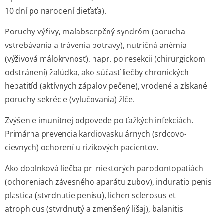
10 dní po narodení dieťaťa).
Poruchy výživy, malabsorpčný syndróm (porucha
vstrebávania a trávenia potravy), nutričná anémia
(výživová málokrvnosť), napr. po resekcii (chirurgickom
odstránení) žalúdka, ako súčasť liečby chronických
hepatitíd (aktívnych zápalov pečene), vrodené a získané
poruchy sekrécie (vylučovania) žlče.
Zvýšenie imunitnej odpovede po ťažkých infekciách.
Primárna prevencia kardiovaskulárnych (srdcovo-
cievnych) ochorení u rizikových pacientov.
Ako doplnková liečba pri niektorých parodontopatiách
(ochoreniach závesného aparátu zubov), induratio penis
plastica (stvrdnutie penisu), lichen sclerosus et
atrophicus (stvrdnutý a zmenšený lišaj), balanitis