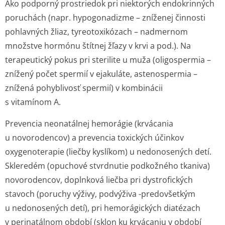
Ako podporný prostriedok pri niektorých endokrinných
poruchách (napr. hypogonadizme – zníženej činnosti
pohlavných žliaz, tyreotoxikózach – nadmernom
množstve hormónu štítnej žľazy v krvi a pod.). Na
terapeutický pokus pri sterilite u muža (oligospermia –
znížený počet spermií v ejakuláte, astenospermia –
znížená pohyblivosť spermií) v kombinácii
s vitamínom A.
Prevencia neonatálnej hemorágie (krvácania
u novorodencov) a prevencia toxických účinkov
oxygenoterapie (liečby kyslíkom) u nedonosených detí.
Skleredém (opuchové stvrdnutie podkožného tkaniva)
novorodencov, doplnková liečba pri dystrofických
stavoch (poruchy výživy, podvýživa -predovšetkým
u nedonosených detí), pri hemorágických diatézach
v perinatálnom období (sklon ku krvácaniu v období