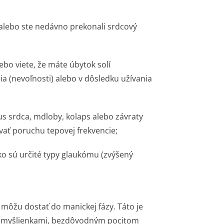
 alebo ste nedávno prekonali srdcový
ebo viete, že máte úbytok solí
ia (nevoľnosti) alebo v dôsledku užívania
us srdca, mdloby, kolaps alebo závraty
vať poruchu tepovej frekvencie;
ko sú určité typy glaukómu (zvýšený
môžu dostať do manickej fázy. Táto je
mi myšlienkami, bezdôvodným pocitom