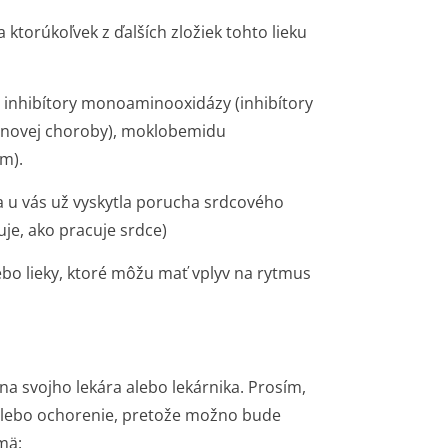
na ktorúkoľvek z ďalších zložiek tohto lieku
ej inhibítory monoaminooxidázy (inhibítory
sonovej choroby), moklobemidu
um).
 u vás už vyskytla porucha srdcového
je, ako pracuje srdce)
bo lieky, ktoré môžu mať vplyv na rytmus
na svojho lekára alebo lekárnika. Prosím,
 alebo ochorenie, pretože možno bude
mä: