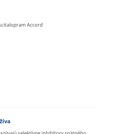
Escitalopram Accord
žíva
nazývajú selektívne inhibítory spätného