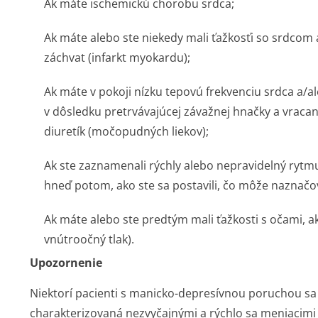
Ak máte ischemickú chorobu srdca;
Ak máte alebo ste niekedy mali ťažkosťi so srdcom
záchvat (infarkt myokardu);
Ak máte v pokoji nízku tepovú frekvenciu srdca a/al
v dôsledku pretrvávajúcej závažnej hnačky a vracan
diuretík (močopudných liekov);
Ak ste zaznamenali rýchly alebo nepravidelný rytm
hneď potom, ako ste sa postavili, čo môže naznačo
Ak máte alebo ste predtým mali ťažkosti s očami, a
vnútroočný tlak).
Upozornenie
Niektorí pacienti s manicko-depresívnou poruchou sa 
charakterizovaná nezvyčajnými a rýchlo sa meniaci