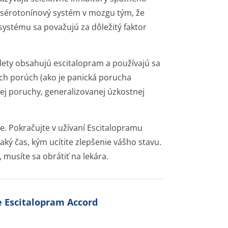
na sérotonínový systém v mozgu tým, že
ystému sa považujú za dôležitý faktor
ety obsahujú escitalopram a používajú sa
ých porúch (ako je panická porucha
nej poruchy, generalizovanej úzkostnej
ie. Pokračujte v užívaní Escitalopramu
aký čas, kým ucítite zlepšenie vášho stavu.
, musíte sa obrátiť na lekára.
e Escitalopram Accord