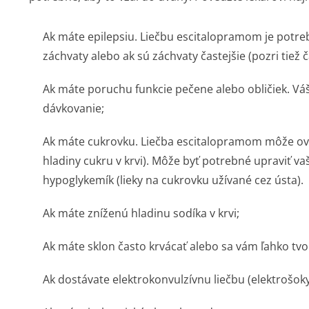
Ak máte epilepsiu. Liečbu escitalopramom je potreb
záchvaty alebo ak sú záchvaty častejšie (pozri tiež č
Ak máte poruchu funkcie pečene alebo obličiek. V
dávkovanie;
Ak máte cukrovku. Liečba escitalopramom môže ovp
hladiny cukru v krvi). Môže byť potrebné upraviť v
hypoglykemík (lieky na cukrovku užívané cez ústa).
Ak máte zníženú hladinu sodíka v krvi;
Ak máte sklon často krvácať alebo sa vám ľahko tvo
Ak dostávate elektrokonvulzívnu liečbu (elektrošoky