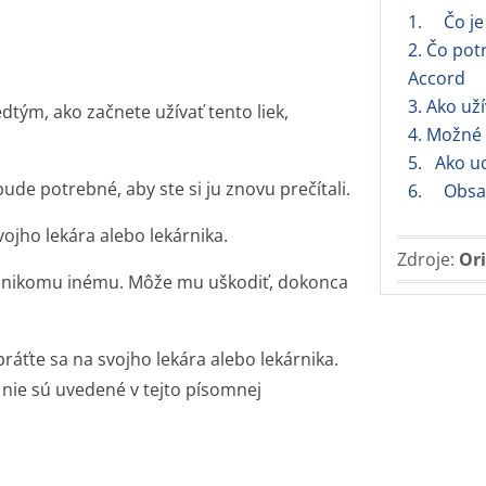
1. Čo je 
2. Čo pot
Accord
3. Ako už
dtým, ako začnete užívať tento liek,
4. Možné 
5. Ako u
de potrebné, aby ste si ju znovu prečítali.
6. Obsah 
vojho lekára alebo lekárnika.
Zdroje:
Ori
ho nikomu inému. Môže mu uškodiť, dokonca
bráťte sa na svojho lekára alebo lekárnika.
é nie sú uvedené v tejto písomnej