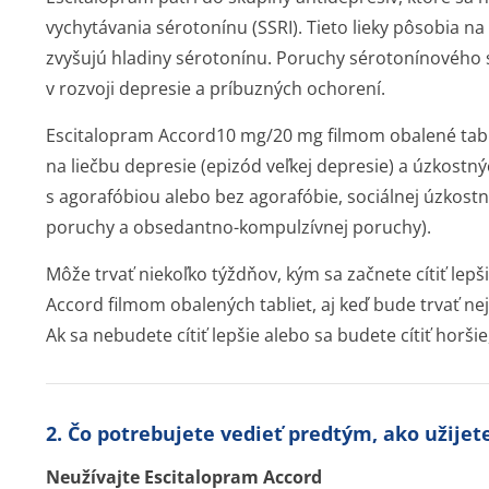
vychytávania sérotonínu (SSRI). Tieto lieky pôsobia 
zvyšujú hladiny sérotonínu. Poruchy sérotonínového s
v rozvoji depresie a príbuzných ochorení.
Escitalopram Accord10 mg/20 mg filmom obalené tabl
na liečbu depresie (epizód veľkej depresie) a úzkostn
s agorafóbiou alebo bez agorafóbie, sociálnej úzkost
poruchy a obsedantno-kompulzívnej poruchy).
Môže trvať niekoľko týždňov, kým sa začnete cítiť lepš
Accord filmom obalených tabliet, aj keď bude trvať nej
Ak sa nebudete cítiť lepšie alebo sa budete cítiť horšie
2. Čo potrebujete vedieť predtým, ako užijet
Neužívajte Escitalopram Accord