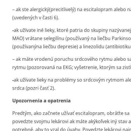
– ak ste alergický(pre­citlivelý) na escitalopram alebo 
(uvedených v časti 6).
-
ak užívate iné lieky, ktoré patria do skupiny nazývan
MAO) vrátane selegilínu (používaný na liečbu Parkin
(používanýna liečbu depresie) a linezolidu (antibiotik
– ak máte vrodenú poruchu srdcového rytmu alebo sa
rytmu (pozorovaná na EKG; vyšetrenie, ktorým sa zisťu
-
ak užívate lieky na problémy so srdcovým rytmom ale
srdca (pozri časť 2).
Upozornenia a opatrenia
Predtým, ako začnete užívať escitalopram, obráťte sa 
povedzte svojmu lekárovi ak máte akýkoľvek iný stav
potrebné, aby to vzal do úvahy. Povedzte lekárovi naj