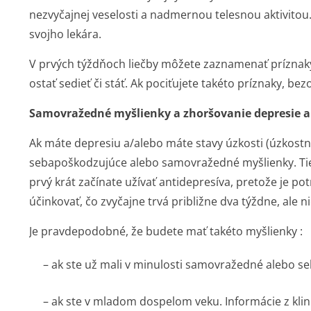
nezvyčajnej veselosti a nadmernou telesnou aktivitou. 
svojho lekára.
V prvých týždňoch liečby môžete zaznamenať príznak
ostať sedieť či stáť. Ak pociťujete takéto príznaky, b
Samovražedné myšlienky a zhoršovanie depresie a
Ak máte depresiu a/alebo máte stavy úzkosti (úzkost
sebapoškodzujúce alebo samovražedné myšlienky. Tiet
prvý krát začínate užívať antidepresíva, pretože je pot
účinkovať, čo zvyčajne trvá približne dva týždne, ale ni
Je pravdepodobné, že budete mať takéto myšlienky :
– ak ste už mali v minulosti samovražedné alebo 
– ak ste v mladom dospelom veku. Informácie z klini