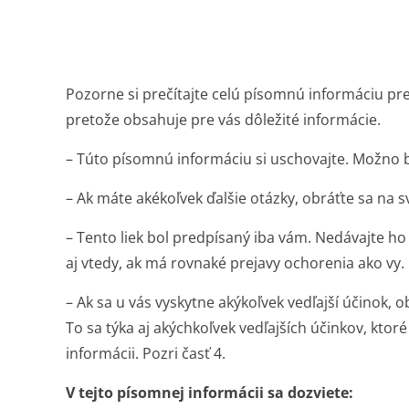
Pozorne si prečítajte celú písomnú informáciu pre
pretože obsahuje pre vás dôležité informácie.
– Túto písomnú informáciu si uschovajte. Možno bu
– Ak máte akékoľvek ďalšie otázky, obráťte sa na s
– Tento liek bol predpísaný iba vám. Nedávajte 
aj vtedy, ak má rovnaké prejavy ochorenia ako vy.
– Ak sa u vás vyskytne akýkoľvek vedľajší účinok, o
To sa týka aj akýchkoľvek vedľajších účinkov, ktor
informácii. Pozri časť 4.
V tejto písomnej informácii sa dozviete: