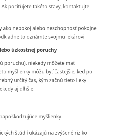
Ak pociťujete takéto stavy, kontaktujte
y ako nepokoj alebo neschopnosť pokojne
ezodkladne to oznámte svojmu lekárovi.
lebo úzkostnej poruchy
nú poruchu), niekedy môžete mať
o myšlienky môžu byť častejšie, keď po
rebný určitý čas, kým začnú tieto lieky
ekedy aj dlhšie.
sebapoškodzujúce myšlienky
ckých štúdií ukázajú na zvýšené riziko