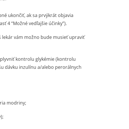
né ukončiť, ak sa prvýkrát objavia
asť 4 “Možné vedľajšie účinky”).
áš lekár vám možno bude musieť upraviť
lyvniť kontrolu glykémie (kontrolu
ašu dávku inzulínu a/alebo perorálnych
ria modriny;
);