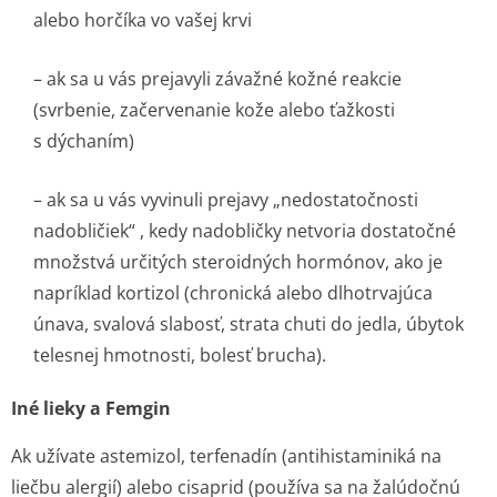
alebo horčíka vo vašej krvi
– ak sa u vás prejavyli závažné kožné reakcie
(svrbenie, začervenanie kože alebo ťažkosti
s dýchaním)
– ak sa u vás vyvinuli prejavy „nedostatočnosti
nadobličiek“ , kedy nadobličky netvoria dostatočné
množstvá určitých steroidných hormónov, ako je
napríklad kortizol (chronická alebo dlhotrvajúca
únava, svalová slabosť, strata chuti do jedla, úbytok
telesnej hmotnosti, bolesť brucha).
Iné lieky a Femgin
Ak užívate astemizol, terfenadín (antihistaminiká na
liečbu alergií) alebo cisaprid (používa sa na žalúdočnú