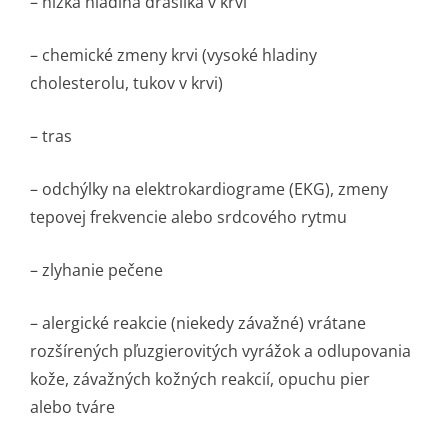
– nízka hladina draslíka v krvi
– chemické zmeny krvi (vysoké hladiny
cholesterolu, tukov v krvi)
– tras
– odchýlky na elektrokardiograme (EKG), zmeny
tepovej frekvencie alebo srdcového rytmu
– zlyhanie pečene
– alergické reakcie (niekedy závažné) vrátane
rozšírených pľuzgierovitých vyrážok a odlupovania
kože, závažných kožných reakcií, opuchu pier
alebo tváre