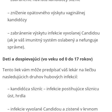
– zníženie opätovného výskytu vaginálnej
kandidózy
– zabránenie výskytu infekcie vyvolanej
Candidou
(ak je váš imunitný systém oslabený a nefunguje
správne).
Deti a dospievajúci (vo veku od 0 do 17 rokov)
Tento liek vám môže predpísať váš lekár na liečbu
nasledujúcich druhov hubových infekcií:
– kandidóza slizníc – infekcie postihujúce sliznicu
úst, hrdla
– infekcie vyvolané
Candidou
a zistené v krvnom