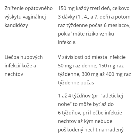
Zníženie opätovného
150 mg každý tretí deň, celkovo
výskytu vaginálnej
3 dávky (1., 4., a 7. deň) a potom
kandidózy
raz týždenne počas 6 mesiacov,
pokiaľ máte riziko vzniku
infekcie.
Liečba hubových
V závislosti od miesta infekcie
infekcií kože a
50 mg raz denne, 150 mg raz
nechtov
týždenne, 300 mg až 400 mg raz
týždenne počas
1 až 4 týždňov (pri “atletickej
nohe“ to môže byť až do
6 týždňov, pri liečbe infekcie
nechtov až kým nebude
poškodený necht nahradený