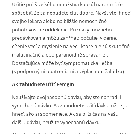
Užitie príliš veľkého množstva kapsúl naraz môže
spôsobiť, že sa nebudete cítiť dobre. Navštívte ihneď
svojho lekára alebo najbližšie nemocničné
pohotovostné oddelenie. Príznaky možného
predávkovania môžu zahŕňať: počutie, videnie,
cítenie vecí a myslenie na veci, ktoré nie sú skutočné
(halucinačné alebo paranoidné správanie).
Dostačujúca môže byť symptomatická liečba
(s podpornými opatreniami a výplachom žalúdka).
Ak zabudnete užiť Femgin
Neužívajte dvojnásobnú dávku, aby ste nahradili
vynechanú dávku. Ak zabudnete užiť dávku, užite ju
hneď, ako si spomeniete. Ak sa blíži čas na vašu
ďalšiu dávku, neužite vynechanú dávku.