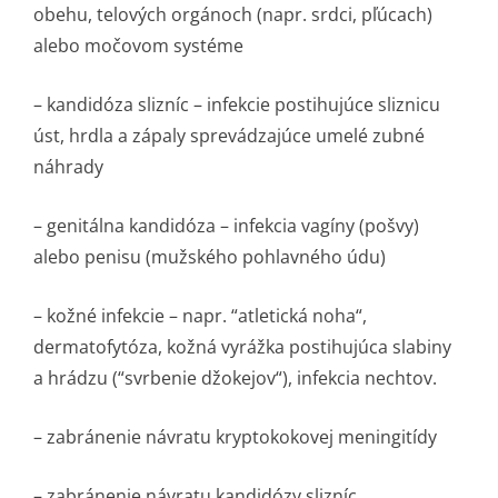
obehu, telových orgánoch (napr. srdci, pľúcach)
alebo močovom systéme
– kandidóza slizníc – infekcie postihujúce sliznicu
úst, hrdla a zápaly sprevádzajúce umelé zubné
náhrady
– genitálna kandidóza – infekcia vagíny (pošvy)
alebo penisu (mužského pohlavného údu)
– kožné infekcie – napr. “atletická noha“,
dermatofytóza, kožná vyrážka postihujúca slabiny
a hrádzu (“svrbenie džokejov“), infekcia nechtov.
– zabránenie návratu kryptokokovej meningitídy
– zabránenie návratu kandidózy slizníc