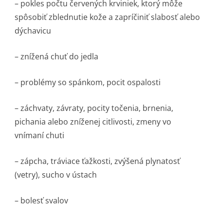
– pokles počtu červených krviniek, ktorý môže
spôsobiť zblednutie kože a zapríčiniť slabosť alebo
dýchavicu
– znížená chuť do jedla
– problémy so spánkom, pocit ospalosti
– záchvaty, závraty, pocity točenia, brnenia,
pichania alebo zníženej citlivosti, zmeny vo
vnímaní chuti
– zápcha, tráviace ťažkosti, zvýšená plynatosť
(vetry), sucho v ústach
– bolesť svalov