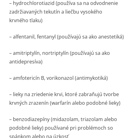
– hydrochlorotiazid (používa sa na odvodnenie
zadržiavaných tekutín a liečbu vysokého
krvného tlaku)
– alfentanil, fentanyl (používajú sa ako anestetiká)
– amitriptylín, nortriptylín (používajú sa ako
antidepresíva)
– amfotericín B, vorikonazol (antimykotiká)
– lieky na zriedenie krvi, ktoré zabraňujú tvorbe
krvných zrazenín (warfarín alebo podobné lieky)
– benzodiazepíny (midazolam, triazolam alebo
podobné lieky) používané pri problémoch so
spánkom alebo na úzkosť