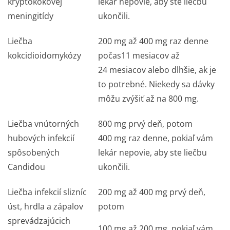
kryptokokovej
lekár nepovie, aby ste liečbu
meningitídy
ukončili.
Liečba
200 mg až 400 mg raz denne
kokcidioidomykózy
počas11 mesiacov až
24 mesiacov alebo dlhšie, ak je
to potrebné. Niekedy sa dávky
môžu zvýšiť až na 800 mg.
Liečba vnútorných
800 mg prvý deň, potom
hubových infekcií
400 mg raz denne, pokiaľ vám
spôsobených
lekár nepovie, aby ste liečbu
Candidou
ukončili.
Liečba infekcií slizníc
200 mg až 400 mg prvý deň,
úst, hrdla a zápalov
potom
sprevádzajúcich
100 mg až 200 mg, pokiaľ vám