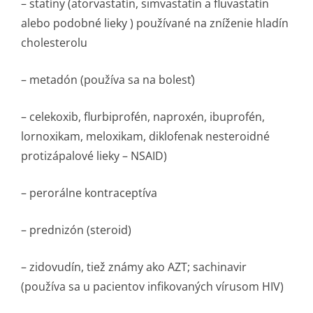
– statíny (atorvastatín, simvastatín a fluvastatín
alebo podobné lieky ) používané na zníženie hladín
cholesterolu
– metadón (používa sa na bolesť)
– celekoxib, flurbiprofén, naproxén, ibuprofén,
lornoxikam, meloxikam, diklofenak nesteroidné
protizápalové lieky – NSAID)
– perorálne kontraceptíva
– prednizón (steroid)
– zidovudín, tiež známy ako AZT; sachinavir
(používa sa u pacientov infikovaných vírusom HIV)