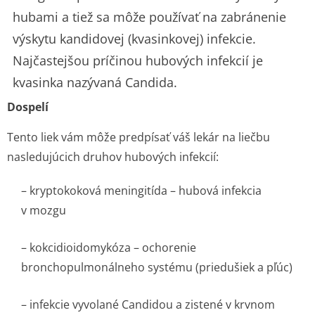
hubami a tiež sa môže používať na zabránenie
výskytu kandidovej (kvasinkovej) infekcie.
Najčastejšou príčinou hubových infekcií je
kvasinka nazývaná
Candida.
Dospelí
Tento liek vám môže predpísať váš lekár na liečbu
nasledujúcich druhov hubových infekcií:
– kryptokoková meningitída – hubová infekcia
v mozgu
– kokcidioidomykóza – ochorenie
bronchopulmonálneho systému (priedušiek a pľúc)
– infekcie vyvolané
Candidou
a zistené v krvnom