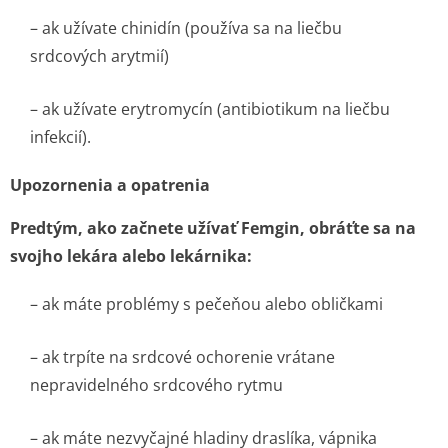
– ak užívate chinidín (používa sa na liečbu
srdcových arytmií)
– ak užívate erytromycín (antibiotikum na liečbu
infekcií).
Upozornenia a opatrenia
Predtým, ako začnete užívať Femgin, obráťte sa na
svojho lekára alebo lekárnika:
– ak máte problémy s pečeňou alebo obličkami
– ak trpíte na srdcové ochorenie vrátane
nepravidelného srdcového rytmu
– ak máte nezvyčajné hladiny draslíka, vápnika