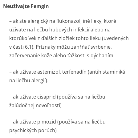
Neužívajte Femgin
– ak ste alergický na flukonazol, iné lieky, ktoré
užívate na liečbu hubových infekcií alebo na
ktorúkoľvek z ďalších zložiek tohto lieku (uvedených
v časti 6.1). Príznaky môžu zahŕňať svrbenie,
začervenanie kože alebo ťažkosti s dýchaním.
– ak užívate astemizol, terfenadín (antihistaminiká
na liečbu alergií).
– ak užívate cisaprid (používa sa na liečbu
žalúdočnej nevoľnosti)
– ak užívate pimozid (používa sa na liečbu
psychických porúch)