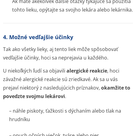
Ak máte akékoľvek ďalšie otázky týkajúce sa použitia
tohto lieku, opýtajte sa svojho lekára alebo lekárnika.
4. Možné vedľajšie účinky
Tak ako všetky lieky, aj tento liek môže spôsobovať
vedľajšie účinky, hoci sa neprejavia u každého.
U niekoľkých ľudí sa objavili
alergické reakcie
, hoci
závažné alergické reakcie sú zriedkavé. Ak sa u vás
prejaví niektorý z nasledujúcich príznakov,
okamžite to
povedzte svojmu lekárovi
.
– náhle piskoty, ťažkosti s dýchaním alebo tlak na
hrudníku
– opuch očných viečok, tváre alebo pier