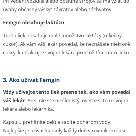
Pri vedení vozidiel alebo obsluhe strojov sa má vziať do
úvahy občasný výskyt závratov alebo záchvatov.
Femgin obsahuje laktózu
Tento liek obsahuje malé množstvo laktózy (mliečny
cukor). Ak vám váš lekár povedal, že neznášate niektoré
cukry, kontaktujte svojho lekára pred užitím tohto lieku.
3. Ako užívať Femgin
Vždy užívajte tento liek presne tak, ako vám povedal
váš lekár
. Ak si nie ste niečím istý, overte si to u svojho
lekára alebo lekárnika.
Kapsulu prehltnite celú a zapite pohárom vody.
Najlepšie je užívať kapsuly každý deň v rovnakom čase.