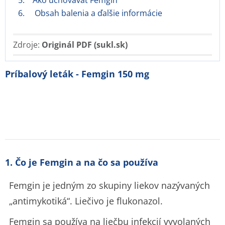
5. Ako uchovávať Femgin
6. Obsah balenia a ďalšie informácie
Zdroje:
Originál PDF (sukl.sk)
Príbalový leták - Femgin 150 mg
1. Čo je Femgin a na čo sa používa
Femgin je jedným zo skupiny liekov nazývaných
„antimykotiká“. Liečivo je flukonazol.
Femgin sa používa na liečbu infekcií vyvolaných