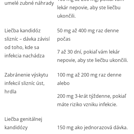
umelé zubné náhrady
lekár nepovie, aby ste liečbu
ukončili.
Liečba kandidóz
50 mg až 400 mg raz denne
slizníc – dávka závisí
počas
od toho, kde sa
7 až 30 dní, pokiaľ vám lekár
infekcia nachádza
nepovie, aby ste liečbu ukončili.
Zabránenie výskytu
100 mg až 200 mg raz denne
infekcií slizníc úst,
alebo
hrdla
200 mg 3-krát týždenne, pokiaľ
máte riziko vzniku infekcie.
Liečba genitálnej
kandidózy
150 mg ako jednorazová dávka.