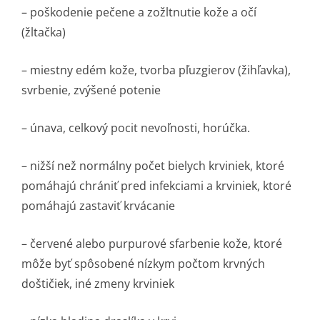
– poškodenie pečene a zožltnutie kože a očí
(žltačka)
– miestny edém kože, tvorba pľuzgierov (žihľavka),
svrbenie, zvýšené potenie
– únava, celkový pocit nevoľnosti, horúčka.
– nižší než normálny počet bielych krviniek, ktoré
pomáhajú chrániť pred infekciami a krviniek, ktoré
pomáhajú zastaviť krvácanie
– červené alebo purpurové sfarbenie kože, ktoré
môže byť spôsobené nízkym počtom krvných
doštičiek, iné zmeny krviniek