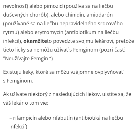
nevoľnosť) alebo pimozid (používa sa na liečbu
duševných chorôb), alebo chinidín, amiodarón
(používané sa na liečbu nepravidelného srdcového
rytmu) alebo erytromycín (antibiotikum na liečbu
infekcií),
okamžite
to povedzte svojmu lekárovi, pretože
tieto lieky sa nemôžu užívať s Femginom (pozri časť:
”Neužívajte Femgin “).
Existujú lieky, ktoré sa môžu vzájomne ovplyvňovať
s Femginom.
Ak užívate niektorý z nasledujúcich liekov, uistite sa, že
váš lekár o tom vie:
– rifampicín alebo rifabutín (antibiotiká na liečbu
infekcií)