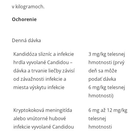
v kilogramoch.
Ochorenie
Denná dávka
Kandidóza slizníc a infekcie
3 mg/kg telesnej
hrdla vyvolané
Candidou
–
hmotnosti (prvý
dávka a trvanie liečby závisí
deň sa môže
od závažnosti infekcie a
podať dávka
miesta výskytu infekcie
6 mg/kg telesnej
hmotnosti)
Kryptokoková meningitída
6 mg až 12 mg/kg
alebo vnútorné hubové
telesnej
infekcie vyvolané
Candidou
hmotnosti