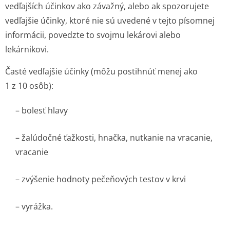
vedľajších účinkov ako závažný, alebo ak spozorujete
vedľajšie účinky, ktoré nie sú uvedené v tejto písomnej
informácii, povedzte to svojmu lekárovi alebo
lekárnikovi.
Časté vedľajšie účinky (môžu postihnúť menej ako
1 z 10 osôb):
– bolesť hlavy
– žalúdočné ťažkosti, hnačka, nutkanie na vracanie,
vracanie
– zvýšenie hodnoty pečeňových testov v krvi
– vyrážka.