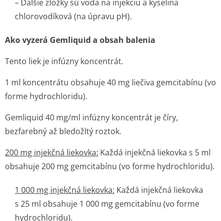
– Ďalšie zložky sú voda na injekciu a kyselina
chlorovodíková (na úpravu pH).
Ako vyzerá Gemliquid a obsah balenia
Tento liek je infúzny koncentrát.
1 ml koncentrátu obsahuje 40 mg liečiva gemcitabínu (vo
forme hydrochloridu).
Gemliquid 40 mg/ml infúzny koncentrát je číry,
bezfarebný až bledožltý roztok.
200 mg injekčná liekovka:
Každá injekčná liekovka s 5 ml
obsahuje 200 mg gemcitabínu (vo forme hydrochloridu).
1 000 mg injekčná liekovka:
Každá injekčná liekovka
s 25 ml obsahuje 1 000 mg gemcitabínu (vo forme
hydrochloridu).