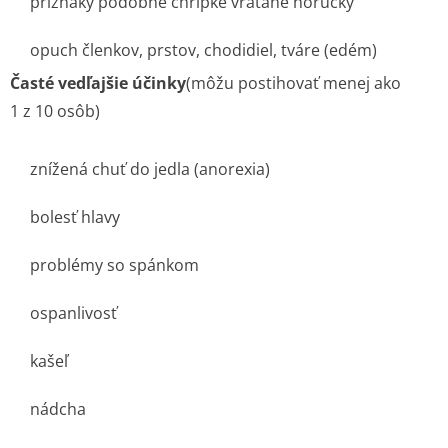
príznaky podobné chrípke vrátane horúčky
opuch členkov, prstov, chodidiel, tváre (edém)
Časté vedľajšie účinky
(môžu postihovať menej ako
1 z 10 osôb)
znížená chuť do jedla (anorexia)
bolesť hlavy
problémy so spánkom
ospanlivosť
kašeľ
nádcha