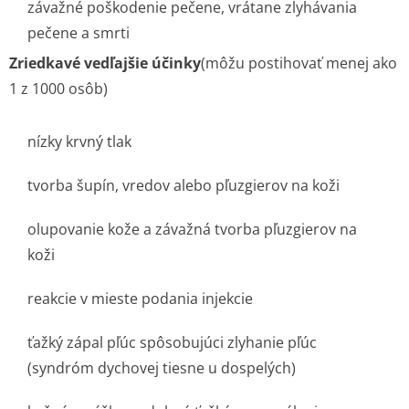
závažné poškodenie pečene, vrátane zlyhávania
pečene a smrti
Zriedkavé vedľajšie účinky
(môžu postihovať menej ako
1 z 1000 osôb)
nízky krvný tlak
tvorba šupín, vredov alebo pľuzgierov na koži
olupovanie kože a závažná tvorba pľuzgierov na
koži
reakcie v mieste podania injekcie
ťažký zápal pľúc spôsobujúci zlyhanie pľúc
(syndróm dychovej tiesne u dospelých)