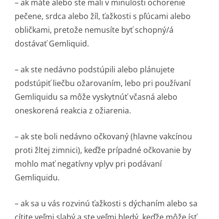
– ak máte alebo ste mali v minulosti ochorenie
pečene, srdca alebo žíl, ťažkosti s pľúcami alebo
obličkami, pretože nemusíte byť schopný/á
dostávať Gemliquid.
– ak ste nedávno podstúpili alebo plánujete
podstúpiť liečbu ožarovaním, lebo pri používaní
Gemliquidu sa môže vyskytnúť včasná alebo
oneskorená reakcia z ožiarenia.
– ak ste boli nedávno očkovaný (hlavne vakcínou
proti žltej zimnici), keďže prípadné očkovanie by
mohlo mať negatívny vplyv pri podávaní
Gemliquidu.
– ak sa u vás rozvinú ťažkosti s dýchaním alebo sa
cítite veľmi slabý a ste veľmi bledý, keďže môže ísť