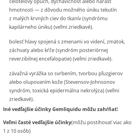
celotelový opuch, dýchavičnosť alebo nárast
hmotnosti — z dôvodu možného úniku tekutín
z malých krvných ciev do tkanív (syndrómu
kapilárneho úniku) (veľmi zriedkavé).
bolesť hlavy spojená s zmenami vo videní, zmätok,
záchvaty alebo kŕče (syndróm posteriórnej
reverzibilnej encefalopatie) (veľmi zriedkavé).
závažná vyrážka so svrbením, tvorbou pľuzgierov
alebo olupovaním kože (Stevensov-Johnsonov
syndróm, toxická epidermálna nekrolýza) (veľmi
zriedkavé).
Iné vedľajšie účinky Gemliquidu môžu zahŕňať:
Veľmi časté vedľajšie účinky
(môžu postihovať viac ako
1 z 10 osôb)