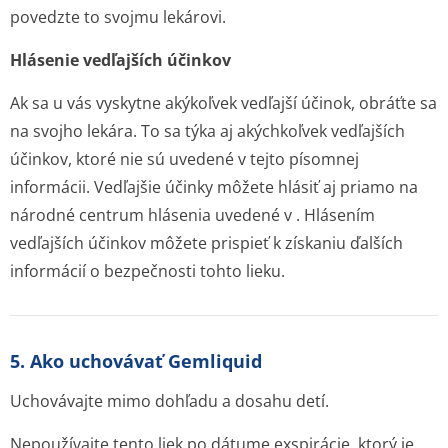
povedzte to svojmu lekárovi.
Hlásenie vedľajších účinkov
Ak sa u vás vyskytne akýkoľvek vedľajší účinok, obráťte sa
na svojho lekára. To sa týka aj akýchkoľvek vedľajších
účinkov, ktoré nie sú uvedené v tejto písomnej
informácii. Vedľajšie účinky môžete hlásiť aj priamo na
národné centrum hlásenia uvedené v . Hlásením
vedľajších účinkov môžete prispieť k získaniu ďalších
informácií o bezpečnosti tohto lieku.
5. Ako uchovávať Gemliquid
Uchovávajte mimo dohľadu a dosahu detí.
Nepoužívajte tento liek po dátume exspirácie, ktorý je