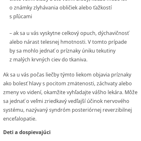
o známky zlyhávania obličiek alebo ťažkostí
s pľúcami
– ak sa u vás vyskytne celkový opuch, dýchavičnosť
alebo nárast telesnej hmotnosti. V tomto prípade
by sa mohlo jednať o príznaky úniku tekutiny
z malých krvných ciev do tkaniva.
Ak sa u vás počas liečby týmto liekom objavia príznaky
ako bolesť hlavy s pocitom zmätenosti, záchvaty alebo
zmeny vo videní, okamžite vyhľadajte vášho lekára. Môže
sa jednať o veľmi zriedkavý vedľajší účinok nervového
systému, nazývaný syndróm posteriórnej reverzibilnej
encefalopatie.
Deti a dospievajúci