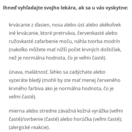
Ihneď vyhľadajte svojho lekára, ak sa u vás vyskytne:
krvácanie z ďasien, nosa alebo úst alebo akékoľvek
iné krvácanie, ktoré pretrváva, červenkasté alebo
ružovkasté zafarbenie moču, náhla tvorba modrín
(nakoľko môžete mať nižší počet krvných doštičiek,
než je normálna hodnota, čo je veľmi časté).
únava, malátnosť, ľahko sa zadýchate alebo
vyzeráte bledý (mohli by ste mať menej červeného
krvného farbiva ako je normálna hodnota, čo je
veľmi časté).
mierna alebo stredne závažná kožná vyrážka (veľmi
časté)/svrbenie (časté) alebo horúčka (veľmi časté);
(alergické reakcie).