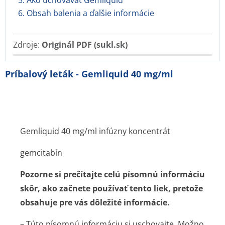
5. Ako uchovávať Gemliquid
6. Obsah balenia a ďalšie informácie
Zdroje:
Originál PDF (sukl.sk)
Príbalový leták - Gemliquid 40 mg/ml
Gemliquid 40 mg/ml infúzny koncentrát
gemcitabín
Pozorne si prečítajte celú písomnú informáciu
skôr, ako začnete používať tento liek, pretože
obsahuje pre vás dôležité informácie.
– Túto písomnú informáciu si uschovajte. Možno