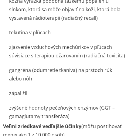
kožná vyrážka podobná ťažkému popáleniu
slnkom, ktorá sa môže objaviť na koži, ktorá bola
vystavená rádioterapii (radiačný recall)
tekutina v pľúcach
zjazvenie vzduchových mechúrikov v pľúcach
súvisiace s terapiou ožarovaním (radiačná toxicita)
gangréna (odumretie tkaniva) na prstoch rúk
alebo nôh
zápal žíl
zvýšené hodnoty pečeňových enzýmov (GGT –
gamaglutamyltran­sferáza)
Veľmi zriedkavé vedľajšie účinky
(môžu postihovať
menej ako 1 z 10 000 osôb)