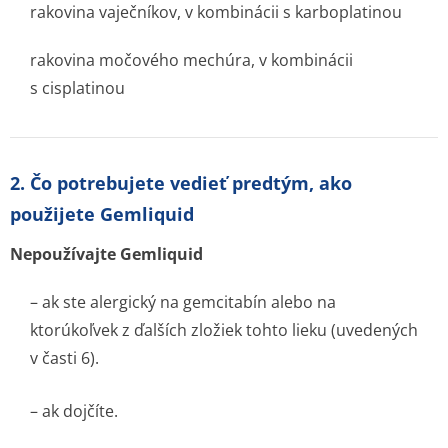
rakovina vaječníkov, v kombinácii s karboplatinou
rakovina močového mechúra, v kombinácii
s cisplatinou
2. Čo potrebujete vedieť predtým, ako
použijete Gemliquid
Nepoužívajte Gemliquid
– ak ste alergický na gemcitabín alebo na
ktorúkoľvek z ďalších zložiek tohto lieku (uvedených
v časti 6).
– ak dojčíte.