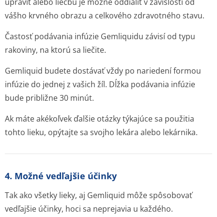
upraviť alebo liečbu je možné oddialiť v závislosti od
vášho krvného obrazu a celkového zdravotného stavu.
Častosť podávania infúzie Gemliquidu závisí od typu
rakoviny, na ktorú sa liečite.
Gemliquid budete dostávať vždy po nariedení formou
infúzie do jednej z vašich žíl. Dĺžka podávania infúzie
bude približne 30 minút.
Ak máte akékoľvek ďalšie otázky týkajúce sa použitia
tohto lieku, opýtajte sa svojho lekára alebo lekárnika.
4. Možné vedľajšie účinky
Tak ako všetky lieky, aj Gemliquid môže spôsobovať
vedľajšie účinky, hoci sa neprejavia u každého.