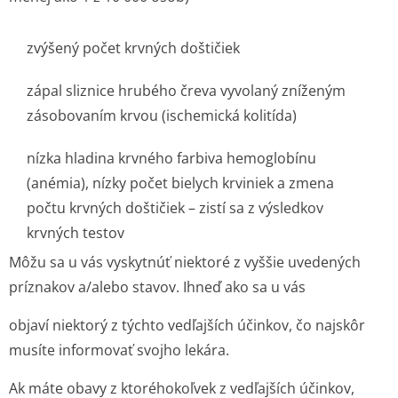
zvýšený počet krvných doštičiek
zápal sliznice hrubého čreva vyvolaný zníženým
zásobovaním krvou (ischemická kolitída)
nízka hladina krvného farbiva hemoglobínu
(anémia), nízky počet bielych krviniek a zmena
počtu krvných doštičiek – zistí sa z výsledkov
krvných testov
Môžu sa u vás vyskytnúť niektoré z vyššie uvedených
príznakov a/alebo stavov. Ihneď ako sa u vás
objaví niektorý z týchto vedľajších účinkov, čo najskôr
musíte informovať svojho lekára.
Ak máte obavy z ktoréhokoľvek z vedľajších účinkov,