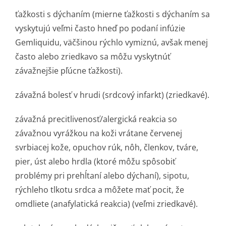
ťažkosti s dýchaním (mierne ťažkosti s dýchaním sa
vyskytujú veľmi často hneď po podaní infúzie
Gemliquidu, väčšinou rýchlo vymiznú, avšak menej
často alebo zriedkavo sa môžu vyskytnúť
závažnejšie pľúcne ťažkosti).
závažná bolesť v hrudi (srdcový infarkt) (zriedkavé).
závažná precitlivenos­ť/alergická reakcia so
závažnou vyrážkou na koži vrátane červenej
svrbiacej kože, opuchov rúk, nôh, členkov, tváre,
pier, úst alebo hrdla (ktoré môžu spôsobiť
problémy pri prehĺtaní alebo dýchaní), sipotu,
rýchleho tlkotu srdca a môžete mať pocit, že
omdliete (anafylatická reakcia) (veľmi zriedkavé).