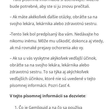
bude potrebné, aby ste si ju znovu prečítali.
– Ak máte akékoľvek ďalšie otázky, obráťte sa na
svojho lekára, lekárnika alebo zdravotnú sestru.
-
Tento liek bol predpísaný iba vám. Nedávajte ho
nikomu inému. Môže mu uškodiť, dokonca aj vtedy,
ak má rovnaké prejavy ochorenia ako vy.
– Ak sa u vás vyskytne akýkoľvek vedľajší účinok,
obráťte sa na svojho lekára, lekárnika alebo
zdravotnú sestru. To sa týka aj akýchkoľvek
vedľajších účinkov, ktoré nie sú uvedené v tejto
písomnej informácii. Pozri časť 4.
V tejto písomnej informácii sa dozviete
:
1. Čo je Gemliquid a na čo sa používa