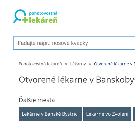
Pohotovostná lekáreň
»
Lékárny
»
Otvorené lékarne v 
Otvorené lékarne v Banskobys
Ďalšie mestá
Lekárne v Banské Bystrici
Lekárne vo Zvoleni