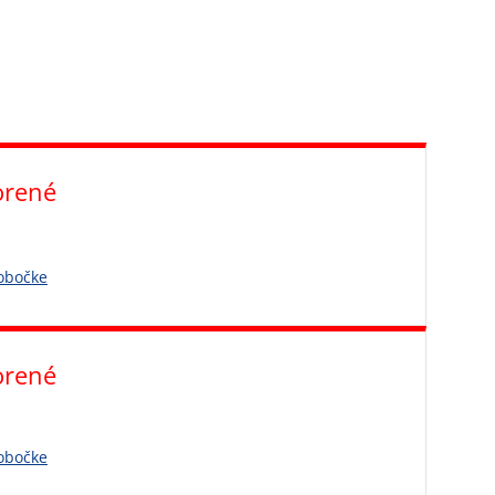
orené
pobočke
orené
pobočke