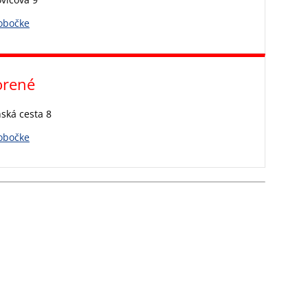
pobočke
orené
ská cesta 8
pobočke