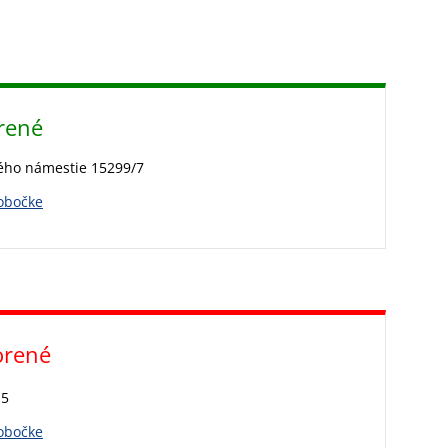
rené
ého námestie 15299/7
pobočke
orené
 5
pobočke