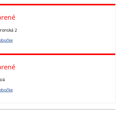
orené
ronská 2
pobočke
orené
0/4
pobočke