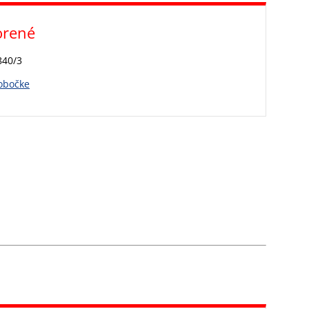
orené
840/3
pobočke