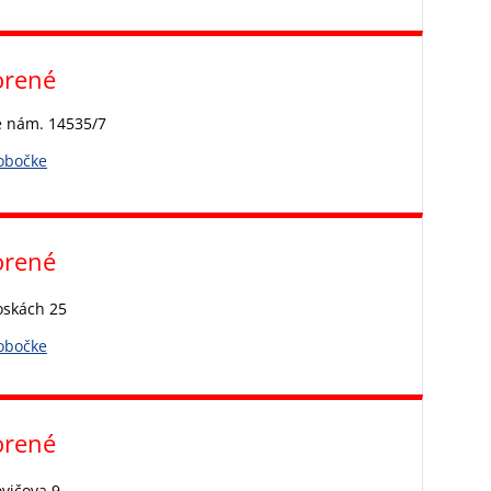
orené
é nám. 14535/7
pobočke
orené
oskách 25
pobočke
orené
vičova 9