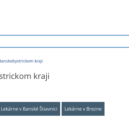
Banskobystrickom kraji
trickom kraji
Lekárne v Banské Štiavnici
Lekárne v Brezne