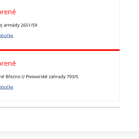
orené
ej armády 2651/59
pobočke
orené
né Březno U Pivovarské zahrady 793/5
pobočke