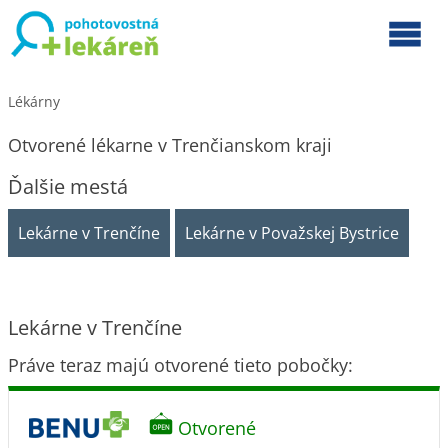
Lékárny
Otvorené lékarne v Trenčianskom kraji
Ďalšie mestá
Lekárne v Trenčíne
Lekárne v Považskej Bystrice
Lekárne v Trenčíne
Práve teraz majú otvorené tieto pobočky:
Otvorené