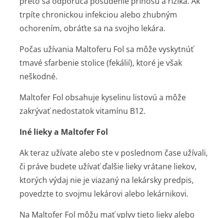
preto sa odporúča posúdenie prínosu a rizika. Ak
trpíte chronickou infekciou alebo zhubným
ochorením, obráťte sa na svojho lekára.
Počas užívania Maltoferu Fol sa môže vyskytnúť
tmavé sfarbenie stolice (fekálií), ktoré je však
neškodné.
Maltofer Fol obsahuje kyselinu listovú a môže
zakrývať nedostatok vitamínu B12.
Iné lieky a Maltofer Fol
Ak teraz užívate alebo ste v poslednom čase užívali,
či práve budete užívať ďalšie lieky vrátane liekov,
ktorých výdaj nie je viazaný na lekársky predpis,
povedzte to svojmu lekárovi alebo lekárnikovi.
Na Maltofer Fol môžu mať vplyv tieto lieky alebo