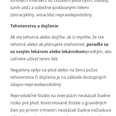
iónových interakcií so zložkami jedla (fytín, oxaláty,
tanín atď.) a súbežne podávanými liekmi
(tetracyklíny, antacída) nepravdepodobný.
Tehotenstvo a dojčenie
Ak ste tehotná alebo dojčíte, ak si myslíte, že ste
tehotná alebo ak plánujete otehotnieť,
poraďte sa
so svojím lekárom alebo lekárnikom
predtým, ako
začnete užívať tento liek.
Negatívny vplyv na plod alebo na ženu počas
tehotenstva či dojčenia je na základe dostupných
údajov nepravdepodobný.
Reprodukčné štúdie na zvieratách neukázali žiadne
riziko pre plod. Kontrolované štúdie u gravidných
žien po prvom trimestri neukázali žiadne nežiaduce