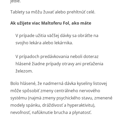
jedle.
Tablety sa môžu žuvať alebo prehltnúť celé.
Ak užijete viac Maltoferu Fol, ako máte
V prípade užitia väčšej dávky sa obráťte na
svojho lekára alebo lekárnika.
V prípadoch predávkovania neboli doteraz
hlásené žiadne prípady otravy ani preťaženia
železom.
Bolo hlásené, že nadmerná dávka kyseliny listovej
môže spôsobiť zmeny centrálneho nervového
systému (najmä zmeny psychického stavu, zmenené
modely spánku, dráždivosť a hyperaktivitu),
nevoľnosť, nafúknutie brucha a plynatosť.