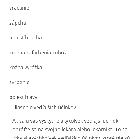
vracanie
zápcha
bolesť brucha
zmena zafarbenia zubov
kožná vyrážka
svrbenie
bolesť hlavy
Hlásenie vedľajších účinkov
Ak sa u vás vyskytne akýkoľvek vedľajší účinok,
obráťte sa na svojho lekára alebo lekárnika. To sa
týka aj akýchkoľvek vedľajších účinkov, ktoré nie sú