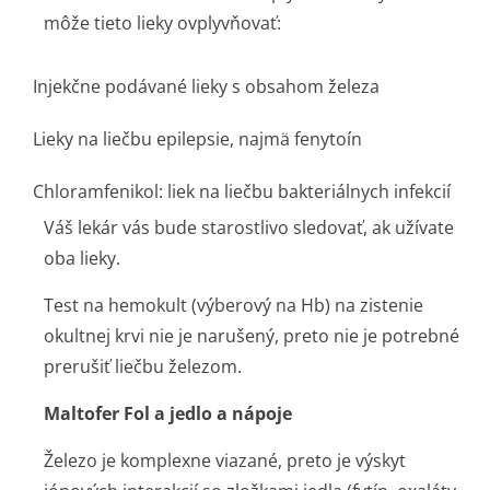
môže tieto lieky ovplyvňovať:
Injekčne podávané lieky s obsahom železa
Lieky na liečbu epilepsie, najmä fenytoín
Chloramfenikol: liek na liečbu bakteriálnych infekcií
Váš lekár vás bude starostlivo sledovať, ak užívate
oba lieky.
Test na hemokult (výberový na Hb) na zistenie
okultnej krvi nie je narušený, preto nie je potrebné
prerušiť liečbu železom.
Maltofer Fol a jedlo a nápoje
Železo je komplexne viazané, preto je výskyt