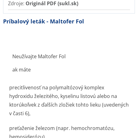
Zdroje:
Originál PDF (sukl.sk)
Príbalový leták - Maltofer Fol
Neužívajte Maltofer Fol
ak máte
precitlivenosť na polymaltózový komplex
hydroxidu železitého, kyselinu listovú alebo na
ktorúkoľvek z ďalších zložiek tohto lieku (uvedených
v časti 6),
preťaženie železom (napr. hemochromatózu,
hemosiderózu),