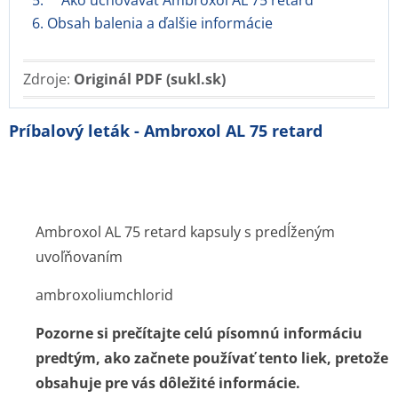
5. Ako uchovávať Ambroxol AL 75 retard
6. Obsah balenia a ďalšie informácie
Zdroje:
Originál PDF (sukl.sk)
Príbalový leták - Ambroxol AL 75 retard
Ambroxol AL 75 retard kapsuly s predĺženým
uvoľňovaním
ambroxoliumchlorid
Pozorne si prečítajte celú písomnú informáciu
predtým, ako začnete používať tento liek, pretože
obsahuje pre vás dôležité informácie.