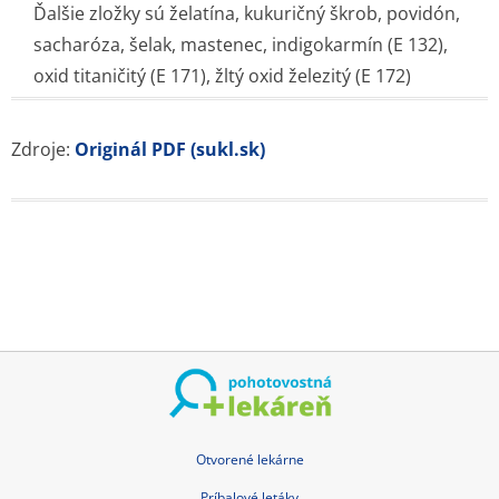
Ďalšie zložky sú želatína, kukuričný škrob, povidón,
sacharóza, šelak, mastenec, indigokarmín (E 132),
oxid titaničitý (E 171), žltý oxid železitý (E 172)
Zdroje:
Originál PDF (sukl.sk)
Otvorené lekárne
Príbalové letáky