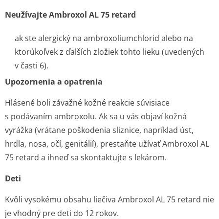
Neužívajte Ambroxol AL 75 retard
ak ste alergický na ambroxoliumchlorid alebo na
ktorúkoľvek z ďalších zložiek tohto lieku (uvedených
v časti 6).
Upozornenia a opatrenia
Hlásené boli závažné kožné reakcie súvisiace
s podávaním ambroxolu. Ak sa u vás objaví kožná
vyrážka (vrátane poškodenia sliznice, napríklad úst,
hrdla, nosa, očí, genitálií), prestaňte užívať Ambroxol AL
75 retard a ihneď sa skontaktujte s lekárom.
Deti
Kvôli vysokému obsahu liečiva Ambroxol AL 75 retard nie
je vhodný pre deti do 12 rokov.