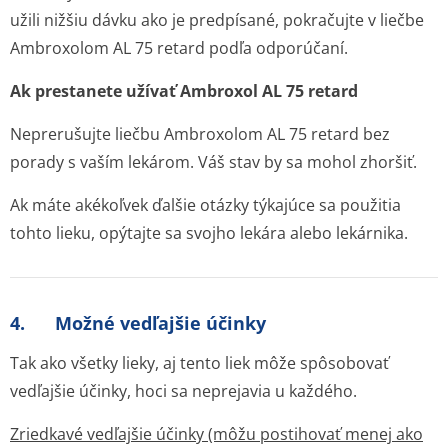
užili nižšiu dávku ako je predpísané, pokračujte v liečbe
Ambroxolom AL 75 retard podľa odporúčaní.
Ak prestanete užívať Ambroxol AL 75 retard
Neprerušujte liečbu Ambroxolom AL 75 retard bez
porady s vaším lekárom. Váš stav by sa mohol zhoršiť.
Ak máte akékoľvek ďalšie otázky týkajúce sa použitia
tohto lieku, opýtajte sa svojho lekára alebo lekárnika.
4. Možné vedľajšie účinky
Tak ako všetky lieky, aj tento liek môže spôsobovať
vedľajšie účinky, hoci sa neprejavia u každého.
Zriedkavé vedľajšie účinky (môžu postihovať menej ako