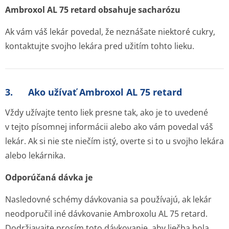
Ambroxol AL 75 retard obsahuje sacharózu
Ak vám váš lekár povedal, že neznášate niektoré cukry,
kontaktujte svojho lekára pred užitím tohto lieku.
3. Ako užívať Ambroxol AL 75 retard
Vždy užívajte tento liek presne tak, ako je to uvedené
v tejto písomnej informácii alebo ako vám povedal váš
lekár. Ak si nie ste niečím istý, overte si to u svojho lekára
alebo lekárnika.
Odporúčaná dávka je
Nasledovné schémy dávkovania sa používajú, ak lekár
neodporučil iné dávkovanie Ambroxolu AL 75 retard.
Dodržiavajte prosím toto dávkovanie, aby liečba bola