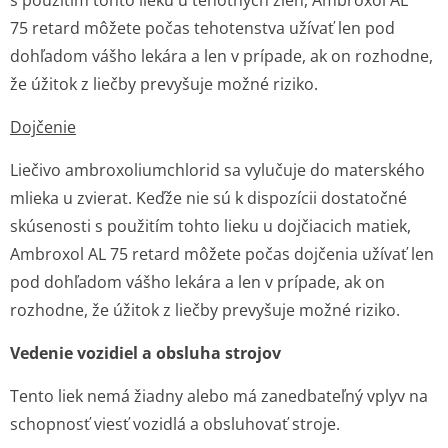
s použitím tohto lieku u tehotných žien, Ambroxol AL
75 retard môžete počas tehotenstva užívať len pod
dohľadom vášho lekára a len v prípade, ak on rozhodne,
že úžitok z liečby prevyšuje možné riziko.
Dojčenie
Liečivo ambroxoliumchlorid sa vylučuje do materského
mlieka u zvierat. Keďže nie sú k dispozícii dostatočné
skúsenosti s použitím tohto lieku u dojčiacich matiek,
Ambroxol AL 75 retard môžete počas dojčenia užívať len
pod dohľadom vášho lekára a len v prípade, ak on
rozhodne, že úžitok z liečby prevyšuje možné riziko.
Vedenie vozidiel a obsluha strojov
Tento liek nemá žiadny alebo má zanedbateľný vplyv na
schopnosť viesť vozidlá a obsluhovať stroje.