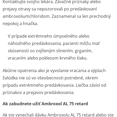
Kontaktujte svojho lekára. Závažné príznaky alebo
prejavy otravy sa nepozorovali po predávkovaní
ambroxoliumchlo­ridom. Zaznamenal sa len prechodný
nepokoj a hnačka.
V prípade extrémneho úmyselného alebo
náhodného predávkovania, pacienti môžu mať
skúsenosti so zvýšeným slinením, grganím,
vracaním alebo poklesom krvného tlaku.
Akútne opatrenia ako je vyvolanie vracania a výplach
žalúdka nie sú vo všeobecnosti potrebné, okrem
prípadu extrémneho predávkovania. Liečba závisí od
príznakov a prejavov predávkovania.
Ak zabudnete užiť Ambroxol AL 75 retard
Ak ste vynechali dávku Ambroxolu AL 75 retard alebo ste