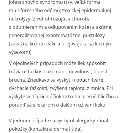
Johnsonovho syndrómu (tzv. veľká forma
multiformného edému)/toxickej epidermálnej
nekrolýzy (život ohrozujúca choroba
s odumieraním a odlupovaním kože) a akútnej
generalizovanej exantematóznej pustulózy
(závažná kožná reakcia prejavujúca sa kožným
výsevom))
V ojedinelých prípadoch môže liek spôsobiť
tráviace ťažkosti ako napr. nevoľnosť, bolesti
brucha. Zriedkavo sa vyskytli i opuch tváre,
dýchacie ťažkosti, zvýšená teplota, zimnica. Pri
výskyte vedľajších účinkov treba prerušiť liečbu a
poradiť sa s lekárom o ďalšom užívaní lieku.
V jednom prípade sa vyskytol alergický zápal
pokožky (kontaktná dermatitída).