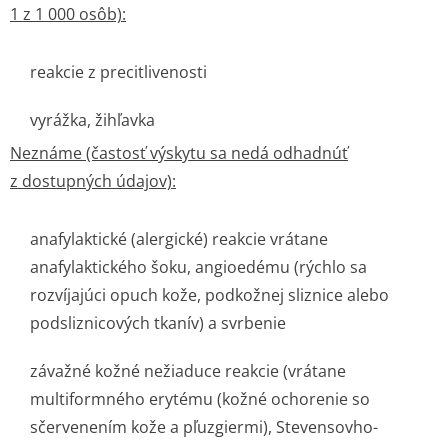
1 z 1 000 osôb):
reakcie z precitlivenosti
vyrážka, žihľavka
Neznáme (častosť výskytu sa nedá odhadnúť
z dostupných údajov):
anafylaktické (alergické) reakcie vrátane
anafylaktického šoku, angioedému (rýchlo sa
rozvíjajúci opuch kože, podkožnej sliznice alebo
podsliznicových tkanív) a svrbenie
závažné kožné nežiaduce reakcie (vrátane
multiformného erytému (kožné ochorenie so
sčervenením kože a pľuzgiermi), Stevensovho-