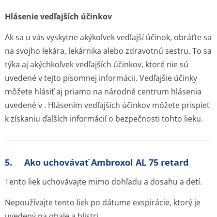
Hlásenie vedľajších účinkov
Ak sa u vás vyskytne akýkoľvek vedľajší účinok, obráťte sa
na svojho lekára, lekárnika alebo zdravotnú sestru. To sa
týka aj akýchkoľvek vedľajších účinkov, ktoré nie sú
uvedené v tejto písomnej informácii. Vedľajšie účinky
môžete hlásiť aj priamo na národné centrum hlásenia
uvedené v . Hlásením vedľajších účinkov môžete prispieť
k získaniu ďalších informácií o bezpečnosti tohto lieku.
5. Ako uchovávať Ambroxol AL 75 retard
Tento liek uchovávajte mimo dohľadu a dosahu a detí.
Nepoužívajte tento liek po dátume exspirácie, ktorý je
uvedený na obale a blistri.