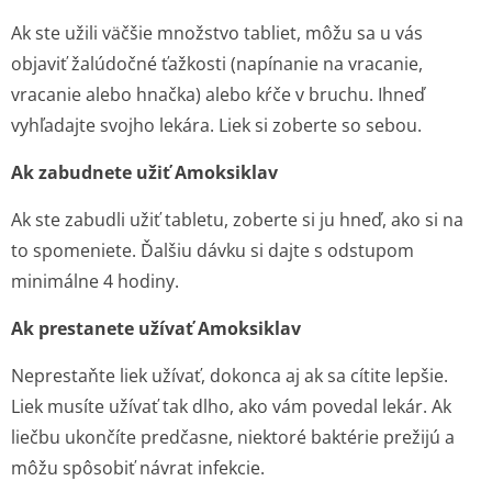
Ak ste užili väčšie množstvo tabliet, môžu sa u vás
objaviť žalúdočné ťažkosti (napínanie na vracanie,
vracanie alebo hnačka) alebo kŕče v bruchu. Ihneď
vyhľadajte svojho lekára. Liek si zoberte so sebou.
Ak zabudnete užiť Amoksiklav
Ak ste zabudli užiť tabletu, zoberte si ju hneď, ako si na
to spomeniete. Ďalšiu dávku si dajte s odstupom
minimálne 4 hodiny.
Ak prestanete užívať Amoksiklav
Neprestaňte liek užívať, dokonca aj ak sa cítite lepšie.
Liek musíte užívať tak dlho, ako vám povedal lekár. Ak
liečbu ukončíte predčasne, niektoré baktérie prežijú a
môžu spôsobiť návrat infekcie.