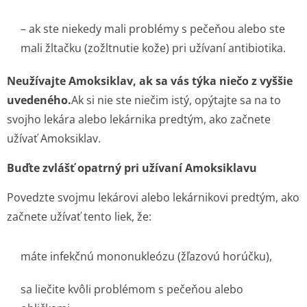
– ak ste niekedy mali problémy s pečeňou alebo ste
mali žltačku (zožltnutie kože) pri užívaní antibiotika.
Neužívajte Amoksiklav, ak sa vás týka niečo z vyššie
uvedeného.
Ak si nie ste niečim istý, opýtajte sa na to
svojho lekára alebo lekárnika predtým, ako začnete
užívať Amoksiklav.
Buďte zvlášť opatrný pri užívaní Amoksiklavu
Povedzte svojmu lekárovi alebo lekárnikovi predtým, ako
začnete užívať tento liek, že:
máte infekčnú mononukleózu (žľazovú horúčku),
sa liečite kvôli problémom s pečeňou alebo