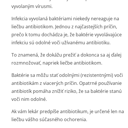
vyvolaným vírusmi.
Infekcia vyvolaná baktériami niekedy nereaguje na
liečbu antibiotikom. Jednou z najčastejších príčin,
prečo k tomu dochádza je, že baktérie vyvolávajúce
infekciu sú odolné voči užívanému antibiotiku.
To znamená, že dokážu prežiť a dokonca sa aj ďalej
rozmnožovať, napriek liečbe antibiotikom.
Baktérie sa môžu stať odolnými (rezistentnými) voči
antibiotikám z viacerých príčin. Opatrné používanie
antibiotík pomáha znížiť riziko, že sa baktérie stanú
voči nim odolné.
Ak vám lekár predpíše antibiotikum, je určené len na
liečbu vášho súčasného ochorenia.