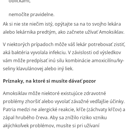
obličkami,
nemočíte pravidelne.
Ak si nie ste niečim istý, opýtajte sa na to svojho lekára
alebo lekárnika predtým, ako začnete užívať Amoksiklav.
V niektorých prípadoch môže váš lekár potrebovať zistiť,
aká baktéria vyvolala infekciu. V závislosti od výsledkov
vám môže predpísať inú silu kombinácie amoxicilínu/ky­
seliny klavulánovej alebo iný liek.
Príznaky, na ktoré si musíte dávať pozor
Amoksiklav môže niektoré existujúce zdravotné
problémy zhoršiť alebo vyvolať závažné vedľajšie účinky.
Patria medzi ne alergické reakcie, kŕče (záchvaty kŕčov) a
zápal hrubého čreva. Aby sa znížilo riziko vzniku
akýchkoľvek problémov, musíte si pri užívaní