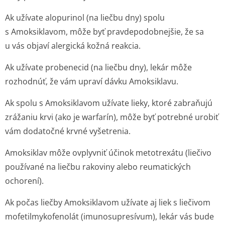
Ak užívate alopurinol (na liečbu dny) spolu
s Amoksiklavom, môže byť pravdepodobnejšie, že sa
u vás objaví alergická kožná reakcia.
Ak užívate probenecid (na liečbu dny), lekár môže
rozhodnúť, že vám upraví dávku Amoksiklavu.
Ak spolu s Amoksiklavom užívate lieky, ktoré zabraňujú
zrážaniu krvi (ako je warfarín), môže byť potrebné urobiť
vám dodatočné krvné vyšetrenia.
Amoksiklav môže ovplyvniť účinok metotrexátu (liečivo
používané na liečbu rakoviny alebo reumatických
ochorení).
Ak počas liečby Amoksiklavom užívate aj liek s liečivom
mofetilmykofenolát (imunosupresívum), lekár vás bude