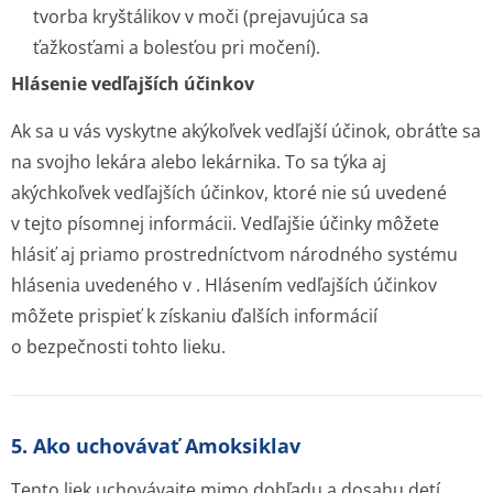
tvorba kryštálikov v moči (prejavujúca sa
ťažkosťami a bolesťou pri močení).
Hlásenie vedľajších účinkov
Ak sa u vás vyskytne akýkoľvek vedľajší účinok, obráťte sa
na svojho lekára alebo lekárnika. To sa týka aj
akýchkoľvek vedľajších účinkov, ktoré nie sú uvedené
v tejto písomnej informácii. Vedľajšie účinky môžete
hlásiť aj priamo prostredníctvom národného systému
hlásenia uvedeného v . Hlásením vedľajších účinkov
môžete prispieť k získaniu ďalších informácií
o bezpečnosti tohto lieku.
5. Ako uchovávať Amoksiklav
Tento liek uchovávajte mimo dohľadu a dosahu detí.