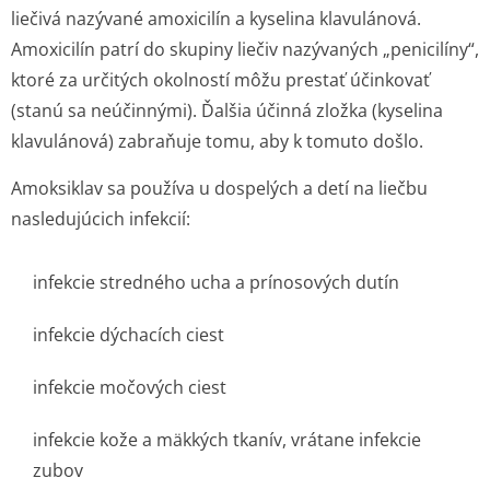
liečivá nazývané amoxicilín a kyselina klavulánová.
Amoxicilín patrí do skupiny liečiv nazývaných „penicilíny“,
ktoré za určitých okolností môžu prestať účinkovať
(stanú sa neúčinnými). Ďalšia účinná zložka (kyselina
klavulánová) zabraňuje tomu, aby k tomuto došlo.
Amoksiklav sa používa u dospelých a detí na liečbu
nasledujúcich infekcií:
infekcie stredného ucha a prínosových dutín
infekcie dýchacích ciest
infekcie močových ciest
infekcie kože a mäkkých tkanív, vrátane infekcie
zubov