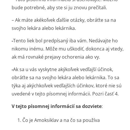
bude potrebné, aby ste si ju znovu prečítali.
– Ak máte akékoľvek ďalšie otázky, obráťte sa na
svojho lekára alebo lekárnika.
-
Tento liek bol predpísaný iba vám. Nedávajte ho
nikomu inému. Môže mu uškodiť, dokonca aj vtedy,
ak má rovnaké prejavy ochorenia ako vy.
-
Ak sa u vás vyskytne akýkoľvek vedľajší účinok,
obráťte sa na svojho lekára alebo lekárnika. To sa
týka aj akýchkoľvek vedľajších účinkov, ktoré nie sú
uvedené v tejto písomnej informácii. Pozri časť 4.
V tejto písomnej informácií sa dozviete
:
1. Čo je Amoksiklav a na čo sa používa