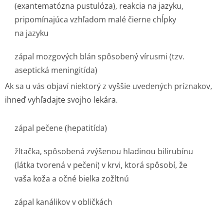
(exantematózna pustulóza), reakcia na jazyku,
pripomínajúca vzhľadom malé čierne chĺpky
na jazyku
zápal mozgových blán spôsobený vírusmi (tzv.
aseptická meningitída)
Ak sa u vás objaví niektorý z vyššie uvedených príznakov,
ihneď vyhľadajte svojho lekára.
zápal pečene (hepatitída)
žltačka, spôsobená zvýšenou hladinou bilirubínu
(látka tvorená v pečeni) v krvi, ktorá spôsobí, že
vaša koža a očné bielka zožltnú
zápal kanálikov v obličkách