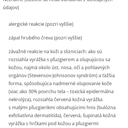
údajov)
alergické reakcie (pozri vyššie)
zápal hrubého čreva (pozri vyššie)
závažné reakcie na koži a slizniciach: ako sú
rozsiahla vyrážka s pľuzgierom a olupujúcou sa
kožou, najmä okolo úst, nosa, očí a pohlavných
orgánov (Stevensov-Johnsonov syndróm) a ťažšia
forma, spôsobujúca nadmerné olupovanie kože
(viac ako 30% povrchu tela – toxická epidermálna
nekrolýza), rozsiahla červená kožná vyrážka
s malými pľuzgierikmi obsahujúcimi hnis (bulózna
exfoliatívna dermatitída), červená, šupinatá kožná
vyrážka s hrčkami pod kožou a pľuzgiermi