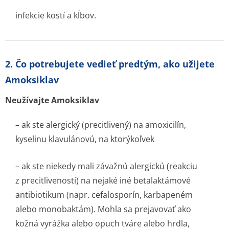
infekcie kostí a kĺbov.
2. Čo potrebujete vedieť predtým, ako užijete
Amoksiklav
Neužívajte Amoksiklav
– ak ste alergický (precitlivený) na amoxicilín,
kyselinu klavulánovú, na ktorýkoľvek
– ak ste niekedy mali závažnú alergickú (reakciu
z precitlivenosti) na nejaké iné betalaktámové
antibiotikum (napr. cefalosporín, karbapeném
alebo monobaktám). Mohla sa prejavovať ako
kožná vyrážka alebo opuch tváre alebo hrdla,