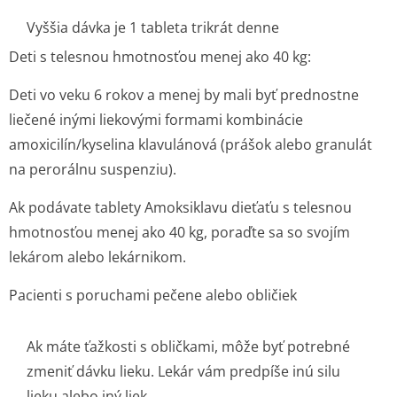
Vyššia dávka je 1 tableta trikrát denne
Deti s telesnou hmotnosťou menej ako 40 kg:
Deti vo veku 6 rokov a menej by mali byť prednostne
liečené inými liekovými formami kombinácie
amoxicilín/kyselina klavulánová (prášok alebo granulát
na perorálnu suspenziu).
Ak podávate tablety Amoksiklavu dieťaťu s telesnou
hmotnosťou menej ako 40 kg, poraďte sa so svojím
lekárom alebo lekárnikom.
Pacienti s poruchami pečene alebo obličiek
Ak máte ťažkosti s obličkami, môže byť potrebné
zmeniť dávku lieku. Lekár vám predpíše inú silu
lieku alebo iný liek.