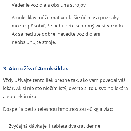
Vedenie vozidla a obsluha strojov
Amoksiklav môže mať vedľajšie účinky a príznaky
môžu spôsobiť, že nebudete schopný viesť vozidlo.
Ak sa necítite dobre, neveďte vozidlo ani
neobsluhujte stroje.
3. Ako užívať Amoksiklav
Vždy užívajte tento liek presne tak, ako vám povedal váš
lekár. Ak si nie ste niečím istý, overte si to u svojho lekára
alebo lekárnika.
Dospelí a deti s telesnou hmotnosťou 40 kg a viac:
Zvyčajná dávka je 1 tableta dvakrát denne