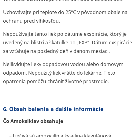
Uchovávajte pri teplote do 25°C v pôvodnom obale na
ochranu pred vlhkosťou.
Nepoužívajte tento liek po dátume exspirácie, ktorý je
uvedený na blistri a škatuľke po „EXP“. Dátum exspirácie
sa vzťahuje na posledný deň v danom mesiaci.
Nelikvidujte lieky odpadovou vodou alebo domovým
odpadom. Nepoužitý liek vráťte do lekárne. Tieto
opatrenia pomôžu chrániť životné prostredie.
6. Obsah balenia a ďalšie informácie
Čo Amoksiklav obsahuje
– Liečivá sú amoxicilín a kyselina klavulánová.