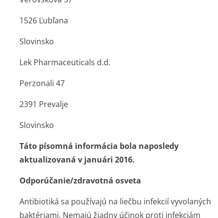
1526 Ľubľana
Slovinsko
Lek Pharmaceuticals d.d.
Perzonali 47
2391 Prevalje
Slovinsko
Táto písomná informácia bola naposledy
aktualizovaná v januári 2016.
Odporúčanie/zdra­votná osveta
Antibiotiká sa používajú na liečbu infekcií vyvolaných
baktériami. Nemajú žiadny účinok proti infekciám