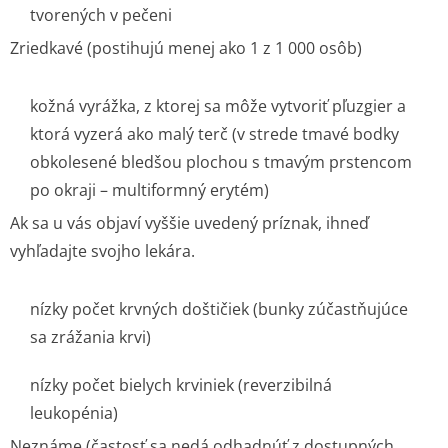
tvorených v pečeni
Zriedkavé
(postihujú menej ako 1 z 1 000 osôb)
kožná vyrážka, z ktorej sa môže vytvoriť pľuzgier a
ktorá vyzerá ako malý terč (v strede tmavé bodky
obkolesené bledšou plochou s tmavým prstencom
po okraji – multiformný erytém)
Ak sa u vás objaví vyššie uvedený príznak, ihneď
vyhľadajte svojho lekára.
nízky počet krvných doštičiek (bunky zúčastňujúce
sa zrážania krvi)
nízky počet bielych krviniek (reverzibilná
leukopénia)
Neznáme
(častosť sa nedá odhadnúť z dostupných