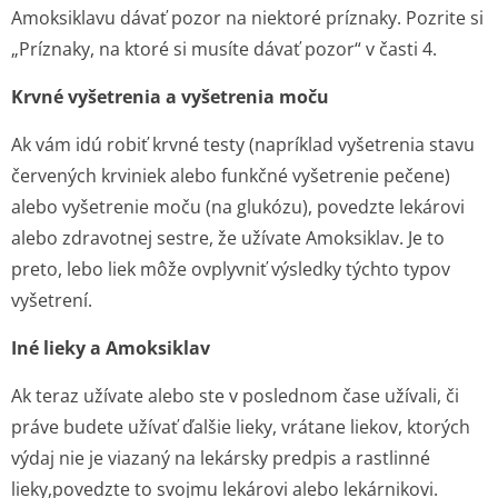
Amoksiklavu dávať pozor na niektoré príznaky. Pozrite si
„Príznaky, na ktoré si musíte dávať pozor“
v časti 4.
Krvné vyšetrenia a vyšetrenia moču
Ak vám idú robiť krvné testy (napríklad vyšetrenia stavu
červených krviniek alebo funkčné vyšetrenie pečene)
alebo vyšetrenie moču (na glukózu), povedzte lekárovi
alebo zdravotnej sestre, že užívate Amoksiklav. Je to
preto, lebo liek môže ovplyvniť výsledky týchto typov
vyšetrení.
Iné lieky a Amoksiklav
Ak teraz užívate alebo ste v poslednom čase užívali, či
práve budete užívať ďalšie lieky, vrátane liekov, ktorých
výdaj nie je viazaný na lekársky predpis a rastlinné
lieky,povedzte to svojmu lekárovi alebo lekárnikovi.