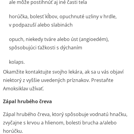
ale môže postihnúť aj iné časti tela
horúčka, bolesť kĺbov, opuchnuté uzliny v hrdle,
v podpazuší alebo slabinách
opuch, niekedy tváre alebo úst (angioedém),
spôsobujúci ťažkosti s dýchaním
kolaps.
Okamžite kontaktujte svojho lekára, ak sa u vás objaví
niektorý z vyššie uvedených príznakov. Prestaňte
Amoksiklav užívať.
Zápal hrubého čreva
Zápal hrubého čreva, ktorý spôsobuje vodnatú hnačku,
zvyčajne s krvou a hlienom, bolesti brucha a/alebo
horúčku.