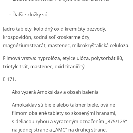
– Ďalšie zložky sú:
Jadro tablety:
koloidný oxid kremičitý bezvodý,
krospovidón, sodná soľ kroskarmelózy,
magnéziumstearát, mastenec, mikrokryštalická celulóza.
Filmová vrstva:
hyprolóza, etylcelulóza, polysorbát 80,
trietylcitrát, mastenec, oxid titaničitý
E 171.
Ako vyzerá Amoksiklav a obsah balenia
Amoksiklav sú biele alebo takmer biele, oválne
filmom obalené tablety so skosenými hranami,
s deliacou ryhou a vyrazeným označením „875/125“
na jednej strane a „AMC“ na druhej strane.