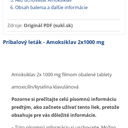
5. Ako uchovávať Amoksiklav
6. Obsah balenia a ďalšie informácie
Zdroje:
Originál PDF (sukl.sk)
Príbalový leták - Amoksiklav 2x1000 mg
Amoksiklav 2x 1000 mg filmom obalené tablety
amoxicilín/kyselina klavulánová
Pozorne si prečítajte celú písomnú informáciu
predtým, ako začnete užívať tento liek, pretože
obsahuje pre vás dôležité informácie.
– Túto písomnú informáciu si uschovajte. Možno