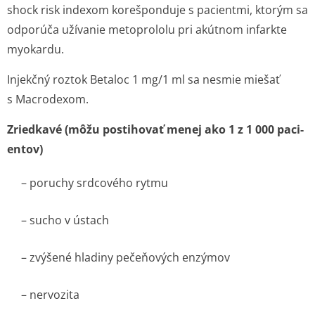
shock risk indexom
korešponduje s pacientmi, ktorým sa
odporúča užívanie metoprololu pri akútnom infarkte
myokardu.
Injekčný roztok Betaloc 1 mg/1 ml sa nesmie miešať
s Macrodexom.
Zriedkavé (môžu postihovať menej ako 1 z 1 000 paci­
entov)
– poruchy srdcového rytmu
– sucho v ústach
– zvýšené hladiny pečeňových enzýmov
– nervozita