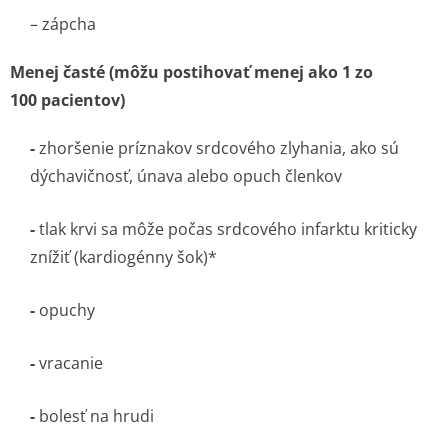
– zápcha
Menej časté (môžu postihovať menej ako 1 zo
100 pacientov)
-
zhoršenie príznakov srdcového zlyhania, ako sú
dýchavičnosť, únava alebo opuch členkov
-
tlak krvi sa môže počas srdcového infarktu kriticky
znížiť (kardiogénny šok)*
-
opuchy
-
vracanie
-
bolesť na hrudi