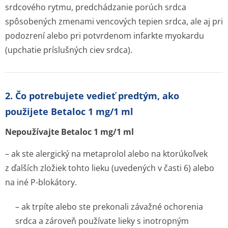
srdcového rytmu, predchádzanie porúch srdca
spôsobených zmenami vencových tepien srdca, ale aj pri
podozrení alebo pri potvrdenom infarkte myokardu
(upchatie príslušných ciev srdca).
2. Čo potrebujete vedieť predtým, ako
použijete Betaloc 1 mg/1 ml
Nepoužívajte Betaloc 1 mg/1 ml
– ak ste alergický na metaprolol alebo na ktorúkoľvek
z ďalších zložiek tohto lieku (uvedených v časti 6) alebo
na iné P-blokátory.
– ak trpíte alebo ste prekonali závažné ochorenia
srdca a zároveň používate lieky s inotropným