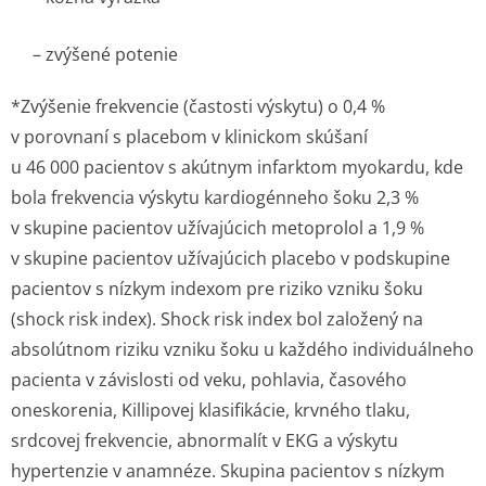
– zvýšené potenie
*Zvýšenie frekvencie (častosti výskytu) o 0,4 %
v porovnaní s placebom v klinickom skúšaní
u 46 000 pacientov s akútnym infarktom myokardu, kde
bola frekvencia výskytu kardiogénneho šoku 2,3 %
v skupine pacientov užívajúcich metoprolol a 1,9 %
v skupine pacientov užívajúcich placebo v podskupine
pacientov s nízkym indexom pre riziko vzniku šoku
(
shock risk index
).
Shock risk index
bol založený na
absolútnom riziku vzniku šoku u každého individuálneho
pacienta v závislosti od veku, pohlavia, časového
oneskorenia, Killipovej klasifikácie, krvného tlaku,
srdcovej frekvencie, abnormalít v EKG a výskytu
hypertenzie v anamnéze. Skupina pacientov s nízkym