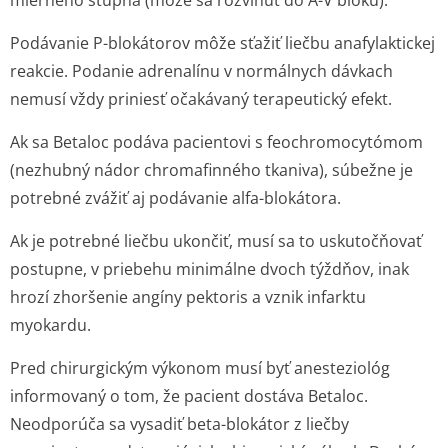
mierneho stupňa (môže sa rozvinúť do A-V bloku).
Podávanie P-blokátorov môže sťažiť liečbu anafylaktickej
reakcie. Podanie adrenalínu v normálnych dávkach
nemusí vždy priniesť očakávaný terapeutický efekt.
Ak sa Betaloc podáva pacientovi s feochromocytómom
(nezhubný nádor chromafinného tkaniva), súbežne je
potrebné zvážiť aj podávanie alfa-blokátora.
Ak je potrebné liečbu ukončiť, musí sa to uskutočňovať
postupne, v priebehu minimálne dvoch týždňov, inak
hrozí zhoršenie angíny pektoris a vznik infarktu
myokardu.
Pred chirurgickým výkonom musí byť anesteziológ
informovaný o tom, že pacient dostáva Betaloc.
Neodporúča sa vysadiť beta-blokátor z liečby