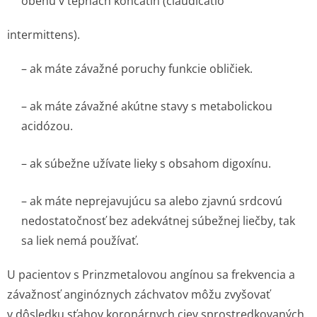
obehu v tepnách končatín (
claudicatio
intermittens
).
– ak máte závažné poruchy funkcie obličiek.
– ak máte závažné akútne stavy s metabolickou
acidózou.
– ak súbežne užívate lieky s obsahom digoxínu.
– ak máte neprejavujúcu sa alebo zjavnú srdcovú
nedostatočnosť bez adekvátnej súbežnej liečby, tak
sa liek nemá používať.
U pacientov s Prinzmetalovou angínou sa frekvencia a
závažnosť anginóznych záchvatov môžu zvyšovať
v dôsledku sťahov koronárnych ciev sprostredkovaných