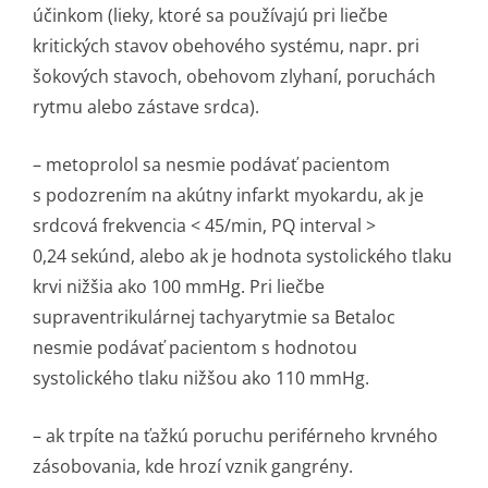
účinkom (lieky, ktoré sa používajú pri liečbe
kritických stavov obehového systému, napr. pri
šokových stavoch, obehovom zlyhaní, poruchách
rytmu alebo zástave srdca).
– metoprolol sa nesmie podávať pacientom
s podozrením na akútny infarkt myokardu, ak je
srdcová frekvencia < 45/min, PQ interval >
0,24 sekúnd, alebo ak je hodnota systolického tlaku
krvi nižšia ako 100 mmHg. Pri liečbe
supraventrikulárnej tachyarytmie sa Betaloc
nesmie podávať pacientom s hodnotou
systolického tlaku nižšou ako 110 mmHg.
– ak trpíte na ťažkú poruchu periférneho krvného
zásobovania, kde hrozí vznik gangrény.