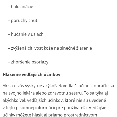
– halucinácie
– poruchy chuti
– hučanie v ušiach
– zvýšená citlivosť kože na slnečné žiarenie
– zhoršenie psoriázy
Hlásenie vedľajších účinkov
Ak sa u vás vyskytne akýkoľvek vedľajší účinok, obráťte sa
na svojho lekára alebo zdravotnú sestru. To sa týka aj
akýchkoľvek vedľajších účinkov, ktoré nie sú uvedené
v tejto písomnej informácii pre používateľa. Vedľajšie
účinky môžete hlásiť aj priamo prostredníctvom