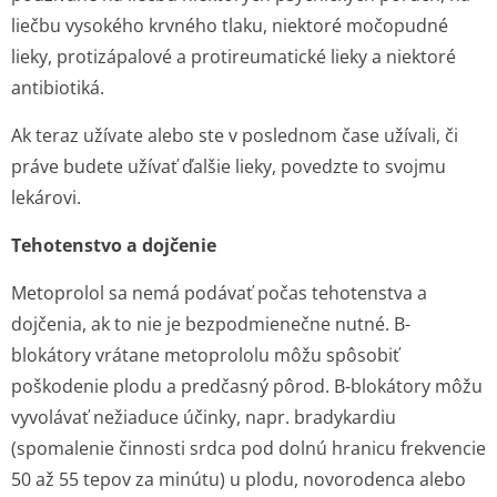
liečbu vysokého krvného tlaku, niektoré močopudné
lieky, protizápalové a protireumatické lieky a niektoré
antibiotiká.
Ak teraz užívate alebo ste v poslednom čase užívali, či
práve budete užívať ďalšie lieky, povedzte to svojmu
lekárovi.
Tehotenstvo a dojčenie
Metoprolol sa nemá podávať počas tehotenstva a
dojčenia, ak to nie je bezpodmienečne nutné. B-
blokátory vrátane metoprololu môžu spôsobiť
poškodenie plodu a predčasný pôrod. B-blokátory môžu
vyvolávať nežiaduce účinky, napr. bradykardiu
(spomalenie činnosti srdca pod dolnú hranicu frekvencie
50 až 55 tepov za minútu) u plodu, novorodenca alebo