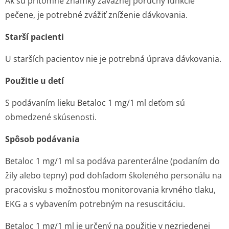
Ak sú prítomné známky závažnej poruchy funkcie
pečene, je potrebné zvážiť zníženie dávkovania.
Starší pacienti
U starších pacientov nie je potrebná úprava dávkovania.
Použitie u detí
S podávaním lieku Betaloc 1 mg/1 ml deťom sú
obmedzené skúsenosti.
Spôsob podávania
Betaloc 1 mg/1 ml sa podáva parenterálne (podaním do
žily alebo tepny) pod dohľadom školeného personálu na
pracovisku s možnosťou monitorovania krvného tlaku,
EKG a s vybavením potrebným na resuscitáciu.
Betaloc 1 mg/1 ml je určený na použitie v nezriedenej