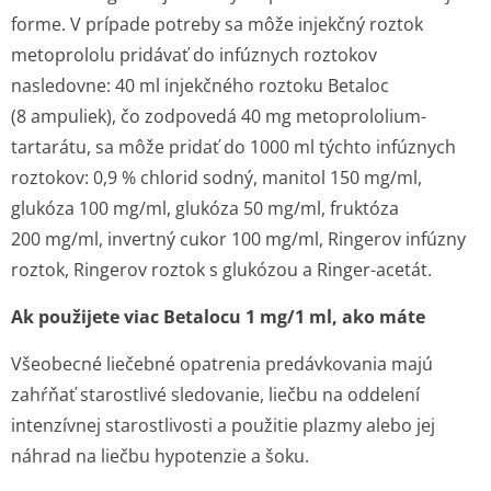
forme. V prípade potreby sa môže injekčný roztok
metoprololu pridávať do infúznych roztokov
nasledovne: 40 ml injekčného roztoku Betaloc
(8 ampuliek), čo zodpovedá 40 mg metoprololium­
tartarátu, sa môže pridať do 1000 ml týchto infúznych
roztokov: 0,9 % chlorid sodný, manitol 150 mg/ml,
glukóza 100 mg/ml, glukóza 50 mg/ml, fruktóza
200 mg/ml, invertný cukor 100 mg/ml, Ringerov infúzny
roztok, Ringerov roztok s glukózou a Ringer-acetát.
Ak použijete viac Betalocu 1 mg/1 ml, ako máte
Všeobecné liečebné opatrenia predávkovania majú
zahŕňať starostlivé sledovanie, liečbu na oddelení
intenzívnej starostlivosti a použitie plazmy alebo jej
náhrad na liečbu hypotenzie a šoku.