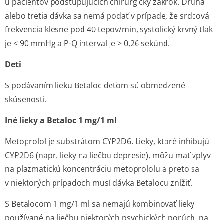
u pacientov podstupujúcich chirurgický zákrok. Druhá
alebo tretia dávka sa nemá podať v prípade, že srdcová
frekvencia klesne pod 40 tepov/min, systolický krvný tlak
je < 90 mmHg a P-Q interval je > 0,26 sekúnd.
Deti
S podávaním lieku Betaloc deťom sú obmedzené
skúsenosti.
Iné lieky a Betaloc 1 mg/1 ml
Metoprolol je substrátom CYP2D6. Lieky, ktoré inhibujú
CYP2D6 (napr. lieky na liečbu depresie), môžu mať vplyv
na plazmatickú koncentráciu metoprololu a preto sa
v niektorých prípadoch musí dávka Betalocu znížiť.
S Betalocom 1 mg/1 ml sa nemajú kombinovať lieky
používané na liečbu niektorých psychických porúch, na