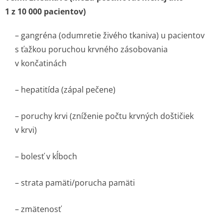
1 z 10 000 pa­cientov)
– gangréna (odumretie živého tkaniva) u pacientov
s ťažkou poruchou krvného zásobovania
v končatinách
– hepatitída (zápal pečene)
– poruchy krvi (zníženie počtu krvných doštičiek
v krvi)
– bolesť v kĺboch
– strata pamäti/porucha pamäti
– zmätenosť