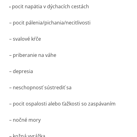
-
pocit napätia v dýchacích cestách
– pocit pálenia/picha­nia/necitlivos­ti
– svalové kŕče
– priberanie na váhe
– depresia
– neschopnosť sústrediť sa
– pocit ospalosti alebo ťažkosti so zaspávaním
– nočné mory
– kožná vyrážka