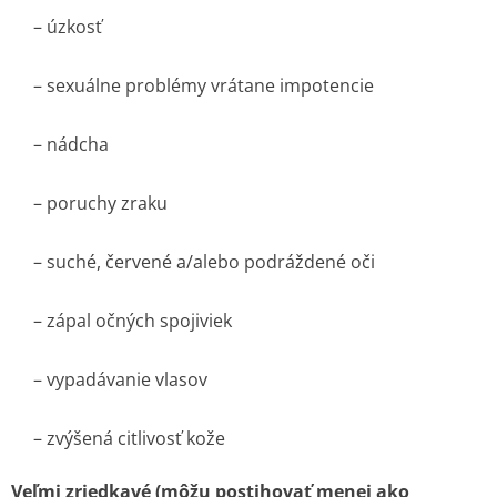
– úzkosť
– sexuálne problémy vrátane impotencie
– nádcha
– poruchy zraku
– suché, červené a/alebo podráždené oči
– zápal očných spojiviek
– vypadávanie vlasov
– zvýšená citlivosť kože
Veľmi zriedkavé (môžu postihovať menej ako