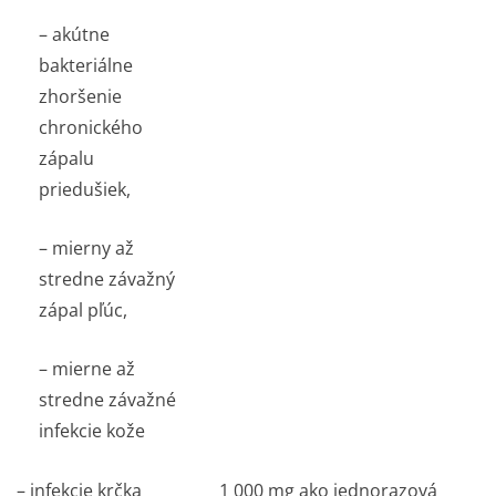
– akútne
bakteriálne
zhoršenie
chronického
zápalu
priedušiek,
– mierny až
stredne závažný
zápal pľúc,
– mierne až
stredne závažné
infekcie kože
– infekcie krčka
1 000 mg ako jednorazová