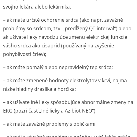
svojho lekára alebo lekárnika.
– ak máte určité ochorenie srdca (ako napr. závažné
problémy so srdcom, tzv. „predĺžený QT interval“) alebo
ak užívate lieky navodzujúce zmenu elektrickej funkcie
vášho srdca ako cisaprid (používaný na zvýšenie
pohyblivosti čriev);
– ak máte pomalý alebo nepravidelný tep srdca;
– ak máte zmenené hodnoty elektrolytov v krvi, najmä
nízke hladiny draslíka a horčíka;
– ak užívate iné lieky spôsobujúce abnormálne zmeny na
EKG (pozri časť „Iné lieky a Azibiot NEO“);
– ak máte závažné problémy s obličkami;