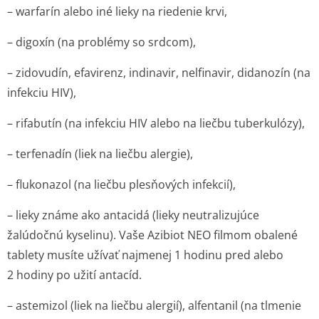
– warfarín alebo iné lieky na riedenie krvi,
– digoxín (na problémy so srdcom),
– zidovudín, efavirenz, indinavir, nelfinavir, didanozín (na
infekciu HIV),
– rifabutín (na infekciu HIV alebo na liečbu tuberkulózy),
– terfenadín (liek na liečbu alergie),
– flukonazol (na liečbu plesňových infekcií),
– lieky známe ako antacidá (lieky neutralizujúce
žalúdočnú kyselinu). Vaše Azibiot NEO filmom obalené
tablety musíte užívať najmenej 1 hodinu pred alebo
2 hodiny po užití antacíd.
– astemizol (liek na liečbu alergií), alfentanil (na tlmenie