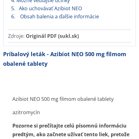
4. Možné vedľajšie účinky
5. Ako uchovávať Azibiot NEO
6. Obsah balenia a ďalšie informácie
Zdroje:
Originál PDF (sukl.sk)
Príbalový leták - Azibiot NEO 500 mg filmom
obalené tablety
Azibiot NEO 500 mg filmom obalené tablety
azitromycín
Pozorne si prečítajte celú písomnú informáciu
predtým, ako začnete užívať tento liek, pretože