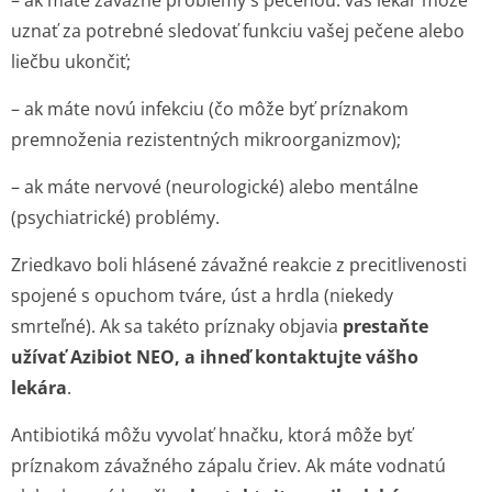
– ak máte závažné problémy s pečeňou: váš lekár môže
uznať za potrebné sledovať funkciu vašej pečene alebo
liečbu ukončiť;
– ak máte novú infekciu (čo môže byť príznakom
premnoženia rezistentných mikroorganizmov);
– ak máte nervové (neurologické) alebo mentálne
(psychiatrické) problémy.
Zriedkavo boli hlásené závažné reakcie z precitlivenosti
spojené s opuchom tváre, úst a hrdla (niekedy
smrteľné). Ak sa takéto príznaky objavia
prestaňte
užívať Azibiot NEO, a ihneď kontaktujte vášho
lekára
.
Antibiotiká môžu vyvolať hnačku, ktorá môže byť
príznakom závažného zápalu čriev. Ak máte vodnatú