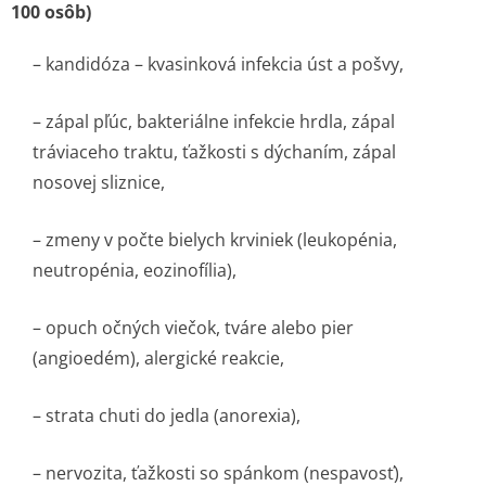
100 osôb)
– kandidóza – kvasinková infekcia úst a pošvy,
– zápal pľúc, bakteriálne infekcie hrdla, zápal
tráviaceho traktu, ťažkosti s dýchaním, zápal
nosovej sliznice,
– zmeny v počte bielych krviniek (leukopénia,
neutropénia, eozinofília),
– opuch očných viečok, tváre alebo pier
(angioedém), alergické reakcie,
– strata chuti do jedla (anorexia),
– nervozita, ťažkosti so spánkom (nespavosť),