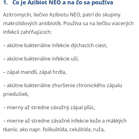
1. Čo je Azibiot NEO a na čo sa používa
Azitromycín, liečivo Azibiotu NEO, patrí do skupiny
makrolidových antibiotík. Používa sa na liečbu viacerých
infekcií zahŕňajúcich:
– akútne bakteriálne infekcie dýchacích ciest,
– akútne bakteriálne infekcie uší,
– zápal mandlí, zápal hrdla,
– akútne bakteriálne zhoršenie chronického zápalu
priedušiek,
– mierny až stredne závažný zápal pľúc,
– mierne až stredne závažné infekcie kože a mäkkých
tkanív, ako napr. folikulitída, celulitída, ruža,