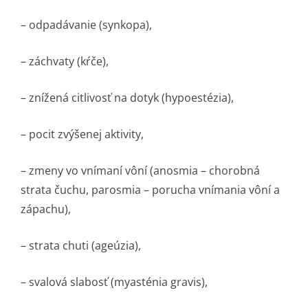
– odpadávanie (synkopa),
– záchvaty (kŕče),
– znížená citlivosť na dotyk (hypoestézia),
– pocit zvýšenej aktivity,
– zmeny vo vnímaní vôní (anosmia – chorobná
strata čuchu, parosmia – porucha vnímania vôní a
zápachu),
– strata chuti (ageúzia),
– svalová slabosť (myasténia gravis),