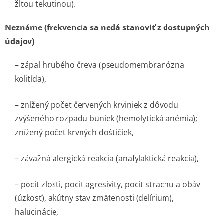
žltou tekutinou).
Neznáme (frekvencia sa nedá stanoviť z dostupných
údajov)
– zápal hrubého čreva (pseudomembranózna
kolitída),
– znížený počet červených krviniek z dôvodu
zvýšeného rozpadu buniek (hemolytická anémia);
znížený počet krvných doštičiek,
– závažná alergická reakcia (anafylaktická reakcia),
– pocit zlosti, pocit agresivity, pocit strachu a obáv
(úzkosť), akútny stav zmätenosti (delírium),
halucinácie,