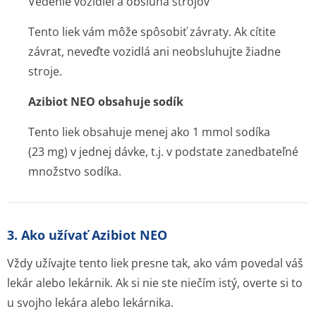
Vedenie vozidiel a obsluha strojov
Tento liek vám môže spôsobiť závraty. Ak cítite
závrat, neveďte vozidlá ani neobsluhujte žiadne
stroje.
Azibiot NEO obsahuje sodík
Tento liek obsahuje menej ako 1 mmol sodíka
(23 mg) v jednej dávke, t.j. v podstate zanedbateľné
množstvo sodíka.
3. Ako užívať Azibiot NEO
Vždy užívajte tento liek presne tak, ako vám povedal váš
lekár alebo lekárnik. Ak si nie ste niečím istý, overte si to
u svojho lekára alebo lekárnika.