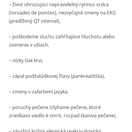
– život ohrozujúci nepravidelný rytmus srdca
(torsades de pointes), nezvyčajné zmeny na EKG
(predĺžený QT interval),
– poškodenie sluchu zahŕňajúce hluchotu alebo
zvonenie v ušiach,
– nízky tlak krvi,
– zápal podžalúdkovej žlazy (pankreatitída),
– zmeny v zafarbení jazyka,
– poruchy pečene (zlyhanie pečene, ktoré
zriedkavo viedlo k smrti, rozpad tkaniva pečene),
– závažná kožná alergická reakcia (toxická