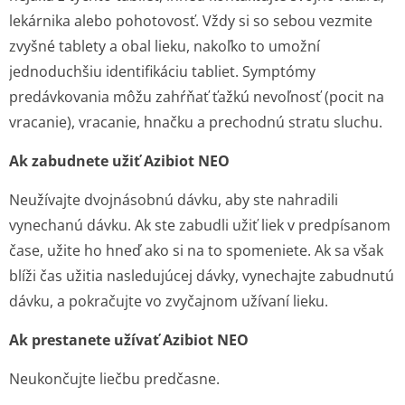
lekárnika alebo pohotovosť. Vždy si so sebou vezmite
zvyšné tablety a obal lieku, nakoľko to umožní
jednoduchšiu identifikáciu tabliet. Symptómy
predávkovania môžu zahŕňať ťažkú nevoľnosť (pocit na
vracanie), vracanie, hnačku a prechodnú stratu sluchu.
Ak zabudnete užiť Azibiot NEO
Neužívajte dvojnásobnú dávku, aby ste nahradili
vynechanú dávku. Ak ste zabudli užiť liek v predpísanom
čase, užite ho hneď ako si na to spomeniete. Ak sa však
blíži čas užitia nasledujúcej dávky, vynechajte zabudnutú
dávku, a pokračujte vo zvyčajnom užívaní lieku.
Ak prestanete užívať Azibiot NEO
Neukončujte liečbu predčasne.