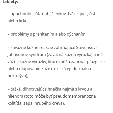
tablety:
– opuchnutie rúk, nôh, členkov, tváre, pier, úst
alebo krku,
– problémy s prehĺtaním alebo dýchaním,
– závažné kožné reakcie zahŕňajúce Stevensov-
Johnsonov syndróm (závažná kožná vyrážka) a iné
vážne kožné vyrážky, ktoré môžu zahŕňať pľuzgiere
alebo olupovanie kože (toxická epidermálna
nekrolýza),
– ťažká, dlhotrvajúca hnačka najmä s krvou a
hlienom (toto môže byť pseudomembranózna
kolitída, zápal hrubého čreva).