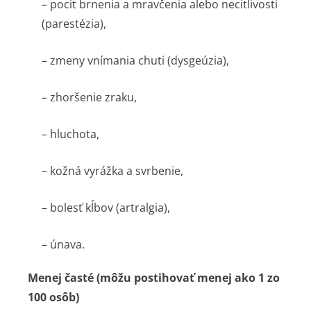
– pocit brnenia a mravčenia alebo necitlivosti
(parestézia),
– zmeny vnímania chuti (dysgeúzia),
– zhoršenie zraku,
– hluchota,
– kožná vyrážka a svrbenie,
– bolesť kĺbov (artralgia),
– únava.
Menej časté (môžu postihovať menej ako 1 zo
100 osôb)