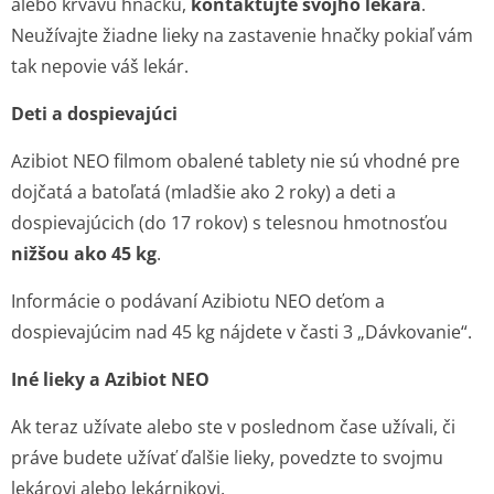
alebo krvavú hnačku,
kontaktujte svojho lekára
.
Neužívajte žiadne lieky na zastavenie hnačky pokiaľ vám
tak nepovie váš lekár.
Deti a dospievajúci
Azibiot NEO filmom obalené tablety nie sú vhodné pre
dojčatá a batoľatá (mladšie ako 2 roky) a deti a
dospievajúcich (do 17 rokov) s telesnou hmotnosťou
nižšou ako 45 kg
.
Informácie o podávaní Azibiotu NEO deťom a
dospievajúcim nad 45 kg nájdete v časti 3 „Dávkovanie“.
Iné lieky a Azibiot NEO
Ak teraz užívate alebo ste v poslednom čase užívali, či
práve budete užívať ďalšie lieky, povedzte to svojmu
lekárovi alebo lekárnikovi.