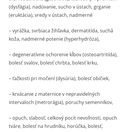
(dysfágia), nadúvanie, sucho v ústach, grganie
(eruktácia), vredy v ústach, nadmerné
– vyrážka, svrbiaca žihľavka, dermatitída, suchá
koža, nadmerné potenie (hyperhydróza),
– degeneratívne ochorenie kĺbov (osteoartritída),
bolesť svalov, bolesť chrbta, bolesť krku,
– ťažkosti pri močení (dysúria), bolesť običiek,
– krvácanie z maternice v nepravidelných
intervaloch (metrorágia), poruchy semenníkov,
– opuch, slabosť, celkový pocit nevoľnosti, opuch
tváre, bolesť na hrudníku, horúčka, bolesť,