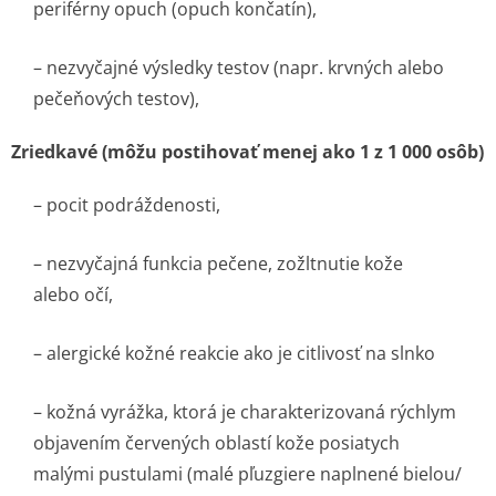
periférny opuch (opuch končatín),
– nezvyčajné výsledky testov (napr. krvných alebo
pečeňových testov),
Zriedkavé (môžu postihovať menej ako 1 z 1 000 osôb)
– pocit podráždenosti,
– nezvyčajná funkcia pečene, zožltnutie kože
alebo očí,
– alergické kožné reakcie ako je citlivosť na slnko
– kožná vyrážka, ktorá je charakterizovaná rýchlym
objavením červených oblastí kože posiatych
malými pustulami (malé pľuzgiere naplnené bielou/