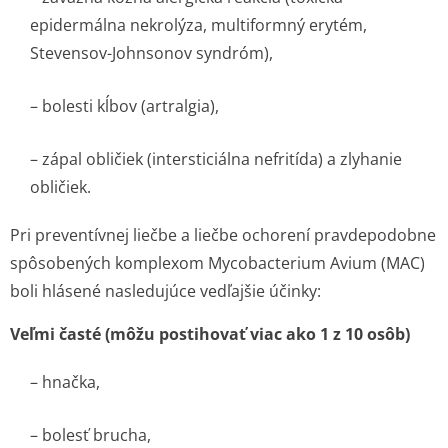
epidermálna nekrolýza, multiformný erytém,
Stevensov-Johnsonov syndróm),
– bolesti kĺbov (artralgia),
– zápal obličiek (intersticiálna nefritída) a zlyhanie
obličiek.
Pri preventívnej liečbe a liečbe ochorení pravdepodobne
spôsobených komplexom
Mycobacterium Avium
(MAC)
boli hlásené nasledujúce vedľajšie účinky:
Veľmi časté (môžu postihovať viac ako 1 z 10 osôb)
– hnačka,
– bolesť brucha,