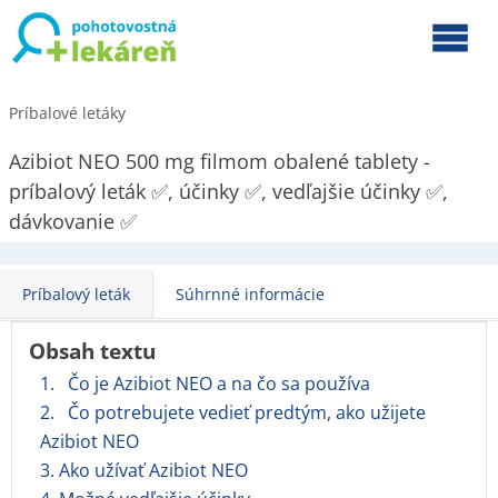
Príbalové letáky
Azibiot NEO 500 mg filmom obalené tablety -
príbalový leták ✅, účinky ✅, vedľajšie účinky ✅,
dávkovanie ✅
Príbalový leták
Súhrnné informácie
Obsah textu
1. Čo je Azibiot NEO a na čo sa používa
2. Čo potrebujete vedieť predtým, ako užijete
Azibiot NEO
3. Ako užívať Azibiot NEO