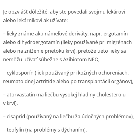
Je obzvlášť dôležité, aby ste povedali svojmu lekárovi
alebo lekárnikovi ak užívate:
– lieky známe ako námeľové deriváty, napr. ergotamín
alebo dihydroergotamín (lieky používané pri migrénach
alebo na zníženie prietoku krvi), pretože tieto lieky sa
nemôžu užívať súbežne s Azibiotom NEO,
– cyklosporín (liek používaný pri kožných ochoreniach,
reumatoidnej artritíde alebo po transplantácii orgánov),
– atorvastatín (na liečbu vysokej hladiny cholesterolu
v krvi),
– cisaprid (používaný na liečbu žalúdočných problémov),
– teofylín (na problémy s dýchaním),