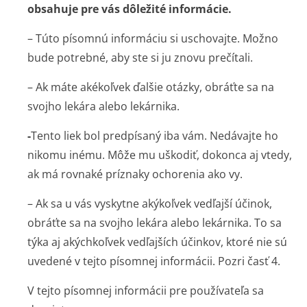
obsahuje pre vás dôležité informácie.
– Túto písomnú informáciu si uschovajte. Možno
bude potrebné, aby ste si ju znovu prečítali.
– Ak máte akékoľvek ďalšie otázky, obráťte sa na
svojho lekára alebo lekárnika.
-
Tento liek bol predpísaný iba vám. Nedávajte ho
nikomu inému. Môže mu uškodiť, dokonca aj vtedy,
ak má rovnaké príznaky ochorenia ako vy.
– Ak sa u vás vyskytne akýkoľvek vedľajší účinok,
obráťte sa na svojho lekára alebo lekárnika. To sa
týka aj akýchkoľvek vedľajších účinkov, ktoré nie sú
uvedené v tejto písomnej informácii. Pozri časť 4.
V tejto písomnej informácii pre používateľa sa