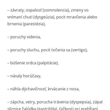
– závraty, ospalosť (somnolencia), zmeny vo
vnímaní chuti (dysgeúzia), pocit mravčenia alebo
brnenia (parestézia),
– poruchy videnia,
– poruchy sluchu, pocit točenia sa (vertigo),
– búšenie srdca (palpitácie),
– návaly horúčavy,
– náhla dýchavičnosť, krvácanie z nosa,
– zápcha, vetry, porucha trávenia (dyspepsia), zápal
sliznice žalúdka (gastritída), ťažkosti pri prehĺtaní