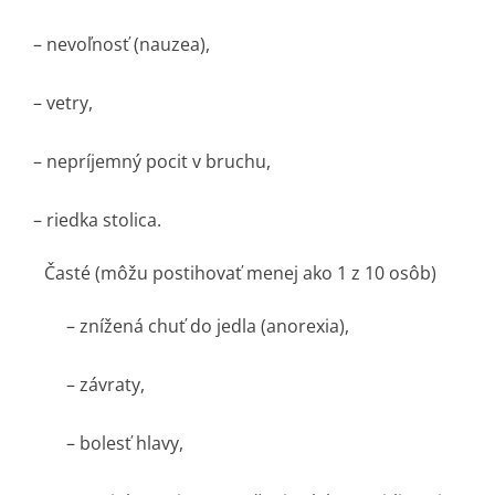
– nevoľnosť (nauzea),
– vetry,
– nepríjemný pocit v bruchu,
– riedka stolica.
Časté (môžu postihovať menej ako 1 z 10 osôb)
– znížená chuť do jedla (anorexia),
– závraty,
– bolesť hlavy,