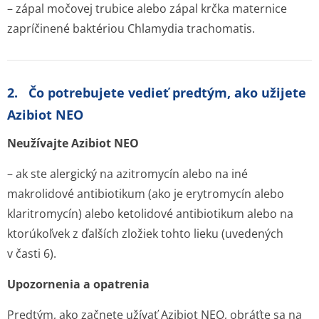
– zápal močovej trubice alebo zápal krčka maternice
zapríčinené baktériou
Chlamydia trachomatis
.
2. Čo potrebujete vedieť predtým, ako užijete
Azibiot NEO
Neužívajte Azibiot NEO
– ak ste alergický na azitromycín alebo na iné
makrolidové antibiotikum (ako je erytromycín alebo
klaritromycín) alebo ketolidové antibiotikum alebo na
ktorúkoľvek z ďalších zložiek tohto lieku (uvedených
v časti 6).
Upozornenia a opatrenia
Predtým, ako začnete užívať Azibiot NEO, obráťte sa na