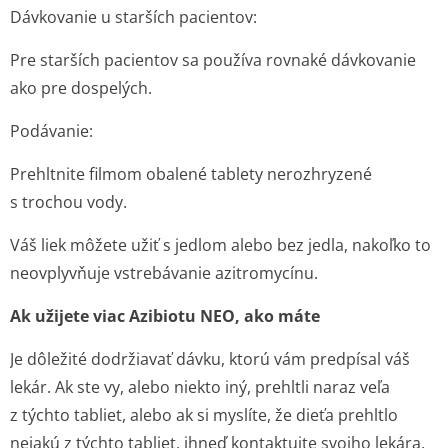
Dávkovanie u starších pacientov:
Pre starších pacientov sa používa rovnaké dávkovanie
ako pre dospelých.
Podávanie
:
Prehltnite filmom obalené tablety nerozhryzené
s trochou vody.
Váš liek môžete užiť s jedlom alebo bez jedla, nakoľko to
neovplyvňuje vstrebávanie azitromycínu.
Ak užijete viac Azibiotu NEO, ako máte
Je dôležité dodržiavať dávku, ktorú vám predpísal váš
lekár. Ak ste vy, alebo niekto iný, prehltli naraz veľa
z týchto tabliet, alebo ak si myslíte, že dieťa prehltlo
nejakú z týchto tabliet, ihneď kontaktujte svojho lekára,