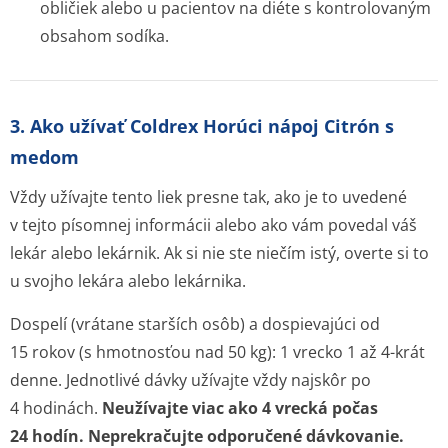
obličiek alebo u pacientov na diéte s kontrolovaným
obsahom sodíka.
3. Ako užívať Coldrex Horúci nápoj Citrón s
medom
Vždy užívajte tento liek presne tak, ako je to uvedené
v tejto písomnej informácii alebo ako vám povedal váš
lekár alebo lekárnik. Ak si nie ste niečím istý, overte si to
u svojho lekára alebo lekárnika.
Dospelí (vrátane starších osôb) a dospievajúci od
15 rokov (s hmotnosťou nad 50 kg): 1 vrecko 1 až 4-krát
denne. Jednotlivé dávky užívajte vždy najskôr po
4 hodinách.
Neužívajte viac ako 4 vrecká počas
24 hodín. Neprekračujte odporučené dávkovanie.