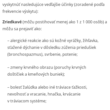
vyskytnúť nasledujúce vedľajšie účinky (zoradené podľa
frekvencie výskytu):
Zriedkavé
(môžu postihovať menej ako 1 z 1 000 osôb) a
môžu sa prejaviť ako:
– alergické reakcie ako sú kožné vyrážky, žihľavka,
sťažené dýchanie v dôsledku zúženia priedušiek
(bronchospazmus), svrbenie, potenie;
– zmeny krvného obrazu (poruchy krvných
doštičiek a kmeňových buniek);
– bolesť žalúdka alebo iné tráviace ťažkosti,
nevoľnosť a vracanie, hnačka, krvácanie
v tráviacom systéme;