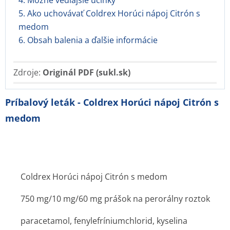
4. Možné vedľajšie účinky
5. Ako uchovávať Coldrex Horúci nápoj Citrón s
medom
6. Obsah balenia a ďalšie informácie
Zdroje:
Originál PDF (sukl.sk)
Príbalový leták - Coldrex Horúci nápoj Citrón s
medom
Coldrex Horúci nápoj Citrón s medom
750 mg/10 mg/60 mg prášok na perorálny roztok
paracetamol, fenylefrínium­chlorid, kyselina