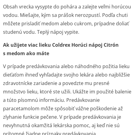
Obsah vrecka vysypte do pohára a zalejte veľmi horúcou
vodou. Miešajte, kým sa prášok nerozpustí. Podľa chuti
môžete prisladiť medom alebo cukrom, prípadne doliať
studenú vodu. Teplý nápoj vypite.
Ak užijete viac lieku Coldrex Horúci nápoj Citrón
s medom ako máte
V prípade predávkovania alebo náhodného požitia lieku
dieťaťom ihneď vyhľadajte svojho lekára alebo najbližšie
zdravotnícke zariadenie a povedzte mu presné
množstvo lieku, ktoré ste užili. Ukážte im použité balenie
a túto písomnú informáciu. Predávkovanie
paracetamolom môže spôsobiť vážne poškodenie až
zlyhanie funkcie pečene. V prípade predávkovania je
nevyhnutná okamžitá lekárska pomoc, aj keď nie sú
prítomné žiadne príznaky predávkovania.