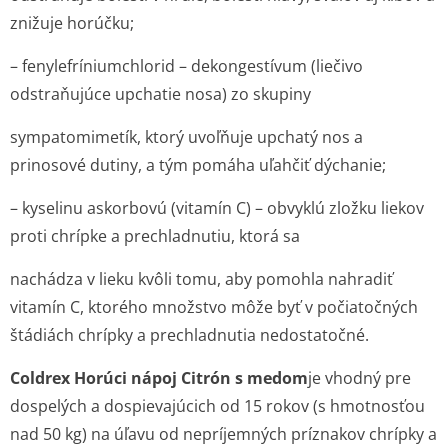
znižuje horúčku;
– fenylefrínium­chlorid – dekongestívum (liečivo
odstraňujúce upchatie nosa) zo skupiny
sympatomimetík, ktorý uvoľňuje upchatý nos a
prinosové dutiny, a tým pomáha uľahčiť dýchanie;
– kyselinu askorbovú (vitamín C) – obvyklú zložku liekov
proti chrípke a prechladnutiu, ktorá sa
nachádza v lieku kvôli tomu, aby pomohla nahradiť
vitamín C, ktorého množstvo môže byť v počiatočných
štádiách chrípky a prechladnutia nedostatočné.
Coldrex Horúci nápoj Citrón s medom
je vhodný pre
dospelých a dospievajúcich od 15 rokov (s hmotnosťou
nad 50 kg) na úľavu od nepríjemných príznakov chrípky a