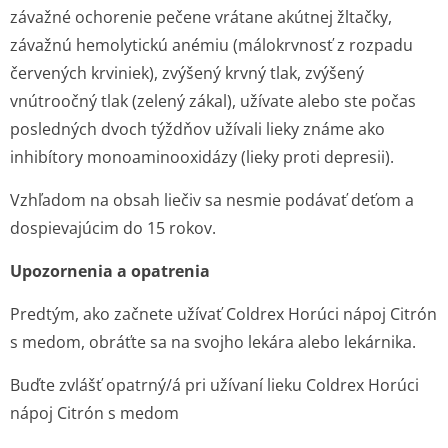
závažné ochorenie pečene vrátane akútnej žltačky,
závažnú hemolytickú anémiu (málokrvnosť z rozpadu
červených krviniek), zvýšený krvný tlak, zvýšený
vnútroočný tlak (zelený zákal), užívate alebo ste počas
posledných dvoch týždňov užívali lieky známe ako
inhibítory monoaminooxidázy (lieky proti depresii).
Vzhľadom na obsah liečiv sa nesmie podávať deťom a
dospievajúcim do 15 rokov.
Upozornenia a opatrenia
Predtým, ako začnete užívať Coldrex Horúci nápoj Citrón
s medom, obráťte sa na svojho lekára alebo lekárnika.
Buďte zvlášť opatrný/á pri užívaní lieku Coldrex Horúci
nápoj Citrón s medom