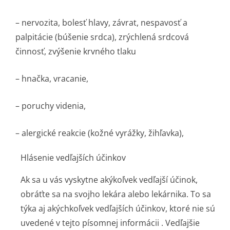
– nervozita, bolesť hlavy, závrat, nespavosť a
palpitácie (búšenie srdca), zrýchlená srdcová
činnosť, zvýšenie krvného tlaku
– hnačka, vracanie,
– poruchy videnia,
– alergické reakcie (kožné vyrážky, žihľavka),
Hlásenie vedľajších účinkov
Ak sa u vás vyskytne akýkoľvek vedľajší účinok,
obráťte sa na svojho lekára alebo lekárnika. To sa
týka aj akýchkoľvek vedľajších účinkov, ktoré nie sú
uvedené v tejto písomnej informácii . Vedľajšie