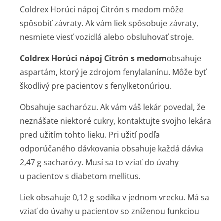
Coldrex Horúci nápoj Citrón s medom môže
spôsobiť závraty. Ak vám liek spôsobuje závraty,
nesmiete viesť vozidlá alebo obsluhovať stroje.
Coldrex Horúci nápoj Citrón s medom
obsahuje
aspartám, ktorý je zdrojom fenylalanínu. Môže byť
škodlivý pre pacientov s fenylketonúriou.
Obsahuje sacharózu. Ak vám váš lekár povedal, že
neznášate niektoré cukry, kontaktujte svojho lekára
pred užitím tohto lieku. Pri užití podľa
odporúčaného dávkovania obsahuje každá dávka
2,47 g sacharózy. Musí sa to vziať do úvahy
u pacientov s diabetom mellitus.
Liek obsahuje 0,12 g sodíka v jednom vrecku. Má sa
vziať do úvahy u pacientov so zníženou funkciou