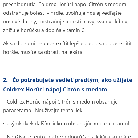
prechladnutia. Coldrex Horúci nápoj Citrón s medom
odstraňuje bolesti v hrdle, uvoľňuje nos aj vedľajšie
nosové dutiny, odstraňuje bolesti hlavy, svalov i kĺbov,
znižuje horúčku a dopĺňa vitamín C.
Ak sa do 3 dní nebudete cítiť lepšie alebo sa budete cítiť
horšie, musíte sa obrátiť na lekára.
2. Čo potrebujete vedieť predtým, ako užijete
Coldrex Horúci nápoj Citrón s medom
– Coldrex Horúci nápoj Citrón s medom obsahuje
paracetamol. Neužívajte tento liek
s akýmkoľvek ďalším liekom obsahujúcim paracetamol.
– Neužívajte tento liek bez odporúčania lekára, ak máte