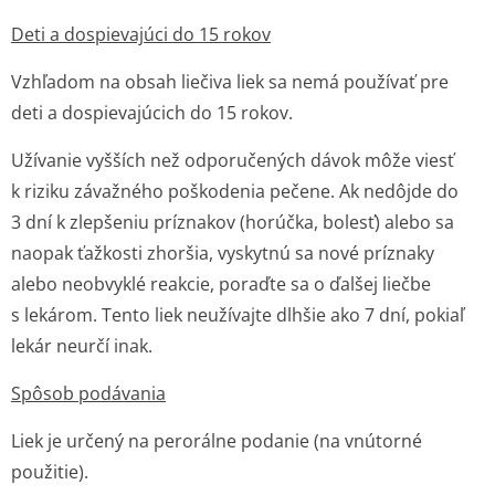
Deti a dospievajúci do 15 rokov
Vzhľadom na obsah liečiva liek sa nemá používať pre
deti a dospievajúcich do 15 rokov.
Užívanie vyšších než odporučených dávok môže viesť
k riziku závažného poškodenia pečene. Ak nedôjde do
3 dní k zlepšeniu príznakov (horúčka, bolesť) alebo sa
naopak ťažkosti zhoršia, vyskytnú sa nové príznaky
alebo neobvyklé reakcie, poraďte sa o ďalšej liečbe
s lekárom. Tento liek neužívajte dlhšie ako 7 dní, pokiaľ
lekár neurčí inak.
Spôsob podávania
Liek je určený na perorálne podanie (na vnútorné
použitie).