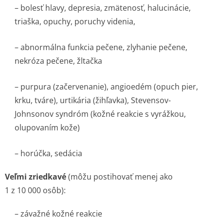
– bolesť hlavy, depresia, zmätenosť, halucinácie,
triaška, opuchy, poruchy videnia,
– abnormálna funkcia pečene, zlyhanie pečene,
nekróza pečene, žltačka
– purpura (začervenanie), angioedém (opuch pier,
krku, tváre), urtikária (žihľavka), Stevensov-
Johnsonov syndróm (kožné reakcie s vyrážkou,
olupovaním kože)
– horúčka, sedácia
Veľmi zriedkavé
(môžu postihovať menej ako
1 z 10 000 osôb):
– závažné kožné reakcie