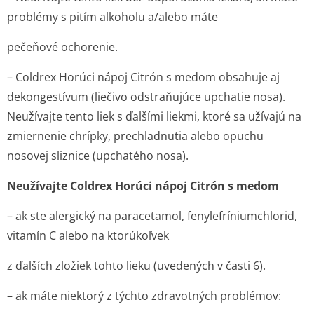
problémy s pitím alkoholu a/alebo máte
pečeňové ochorenie.
– Coldrex Horúci nápoj Citrón s medom obsahuje aj
dekongestívum (liečivo odstraňujúce upchatie nosa).
Neužívajte tento liek s ďalšími liekmi, ktoré sa užívajú na
zmiernenie chrípky, prechladnutia alebo opuchu
nosovej sliznice (upchatého nosa).
Neužívajte Coldrex Horúci nápoj Citrón s medom
– ak ste alergický na paracetamol, fenylefrínium­chlorid,
vitamín C alebo na ktorúkoľvek
z ďalších zložiek tohto lieku (uvedených v časti 6).
– ak máte niektorý z týchto zdravotných problémov: