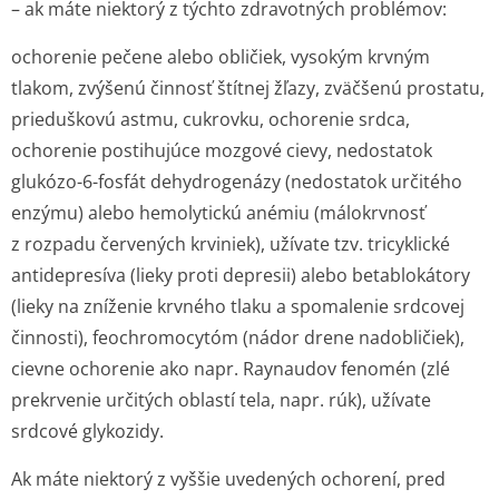
– ak máte niektorý z týchto zdravotných problémov:
ochorenie pečene alebo obličiek, vysokým krvným
tlakom, zvýšenú činnosť štítnej žľazy, zväčšenú prostatu,
prieduškovú astmu, cukrovku, ochorenie srdca,
ochorenie postihujúce mozgové cievy, nedostatok
glukózo-6-fosfát dehydrogenázy (nedostatok určitého
enzýmu) alebo hemolytickú anémiu (málokrvnosť
z rozpadu červených krviniek), užívate tzv. tricyklické
antidepresíva (lieky proti depresii) alebo betablokátory
(lieky na zníženie krvného tlaku a spomalenie srdcovej
činnosti), feochromocytóm (nádor drene nadobličiek),
cievne ochorenie ako napr. Raynaudov fenomén (zlé
prekrvenie určitých oblastí tela, napr. rúk), užívate
srdcové glykozidy.
Ak máte niektorý z vyššie uvedených ochorení, pred