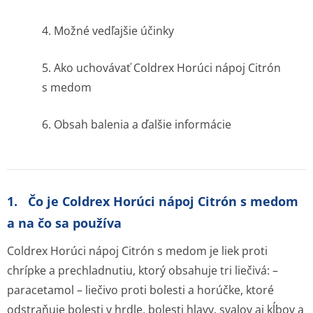
4. Možné vedľajšie účinky
5. Ako uchovávať Coldrex Horúci nápoj Citrón
s medom
6. Obsah balenia a ďalšie informácie
1. Čo je Coldrex Horúci nápoj Citrón s medom
a na čo sa používa
Coldrex Horúci nápoj Citrón s medom je liek proti
chrípke a prechladnutiu, ktorý obsahuje tri liečivá: –
paracetamol – liečivo proti bolesti a horúčke, ktoré
odstraňuje bolesti v hrdle, bolesti hlavy, svalov aj kĺbov a