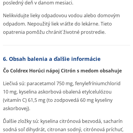
posledný deň v danom mesiaci.
Nelikvidujte lieky odpadovou vodou alebo domovým
odpadom. Nepoužitý liek vráťte do lekárne. Tieto
opatrenia pomôžu chrániť životné prostredie.
6. Obsah balenia a ďalšie informácie
Čo Coldrex Horúci nápoj Citrón s medom obsahuje
Liečivá sú: paracetamol 750 mg, fenylefrínium­chlorid
10 mg, kyselina askorbová obalená etylcelulózou
(vitamín C) 61,5 mg (to zodpovedá 60 mg kyseliny
askorbovej).
Ďalšie zložky sú: kyselina citrónová bezvodá, sacharín
sodná soľ dihydrát, citronan sodný, citrónová príchuť,