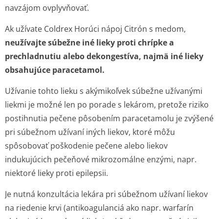
navzájom ovplyvňovať.
Ak užívate Coldrex Horúci nápoj Citrón s medom,
neužívajte súbežne iné lieky proti chrípke a
prechladnutiu alebo dekongestíva, najmä iné lieky
obsahujúce paracetamol.
Užívanie tohto lieku s akýmikoľvek súbežne užívanými
liekmi je možné len po porade s lekárom, pretože riziko
postihnutia pečene pôsobením paracetamolu je zvýšené
pri súbežnom užívaní iných liekov, ktoré môžu
spôsobovať poškodenie pečene alebo liekov
indukujúcich pečeňové mikrozomálne enzými, napr.
niektoré lieky proti epilepsii.
Je nutná konzultácia lekára pri súbežnom užívaní liekov
na riedenie krvi (antikoagulanciá ako napr. warfarín