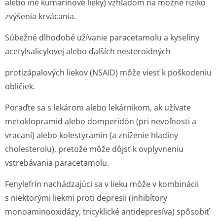
alebo iné kumarínové lieky) vzhľadom na možné riziko
zvýšenia krvácania.
Súbežné dlhodobé užívanie paracetamolu a kyseliny
acetylsalicylovej alebo ďalších nesteroidných
protizápalových liekov (NSAID) môže viesť k poškodeniu
obličiek.
Poraďte sa s lekárom alebo lekárnikom, ak užívate
metoklopramid alebo domperidón (pri nevoľnosti a
vracaní) alebo kolestyramín (a zníženie hladiny
cholesterolu), pretože môže dôjsť k ovplyvneniu
vstrebávania paracetamolu.
Fenylefrín nachádzajúci sa v lieku môže v kombinácii
s niektorými liekmi proti depresii (inhibítory
monoaminooxidázy, tricyklické antidepresíva) spôsobiť