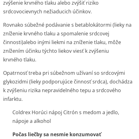
zvýšenie krvného tlaku alebo zvýšiť riziko
srdcovocievnych nežiaducich účinkov.
Rovnako súbežné podávanie s betablokátormi (lieky na
zníženie krvného tlaku a spomalenie srdcovej
činnosti)alebo inými liekmi na zníženie tlaku, môže
znížením účinku týchto liekov viesť k zvýšeniu
krvného tlaku.
Opatrnosť treba pri súbežnom užívaní so srdcovými
glykozidmi (lieky podporujúce činnosť srdca), dochádza
k zvýšeniu rizika nepravidelného tepu a srdcového
infarktu.
Coldrex Horúci nápoj Citrón s medom a jedlo,
nápoje a alkohol
Počas liečby sa nesmie konzumovať