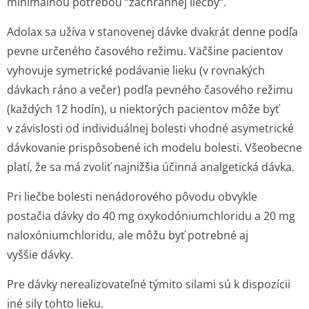
minimálnou potrebou “záchrannej liečby“.
Adolax sa užíva v stanovenej dávke dvakrát denne podľa
pevne určeného časového režimu. Väčšine pacientov
vyhovuje symetrické podávanie lieku (v rovnakých
dávkach ráno a večer) podľa pevného časového režimu
(každých 12 hodín), u niektorých pacientov môže byť
v závislosti od individuálnej bolesti vhodné asymetrické
dávkovanie prispôsobené ich modelu bolesti. Všeobecne
platí, že sa má zvoliť najnižšia účinná analgetická dávka.
Pri liečbe bolesti nenádorového pôvodu obvykle
postačia dávky do 40 mg oxykodóniumchloridu a 20 mg
naloxóniumchloridu, ale môžu byť potrebné aj
vyššie dávky.
Pre dávky nerealizovateľné týmito silami sú k dispozícii
iné sily tohto lieku.