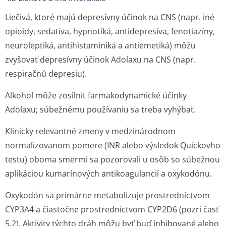
Liečivá, ktoré majú depresívny účinok na CNS (napr. iné
opioidy, sedatíva, hypnotiká, antidepresíva, fenotiazíny,
neuroleptiká, antihistaminiká a antiemetiká) môžu
zvyšovať depresívny účinok Adolaxu na CNS (napr.
respiračnú depresiu).
Alkohol môže zosilniť farmakodynamické účinky
Adolaxu; súbežnému používaniu sa treba vyhýbať.
Klinicky relevantné zmeny v medzinárodnom
normalizovanom pomere (INR alebo výsledok Quickovho
testu) oboma smermi sa pozorovali u osôb so súbežnou
aplikáciou kumarínových antikoagulancií a oxykodónu.
Oxykodón sa primárne metabolizuje prostredníctvom
CYP3A4 a čiastočne prostredníctvom CYP2D6 (pozri časť
5.2). Aktivity týchto dráh môžu byť buď inhibované alebo