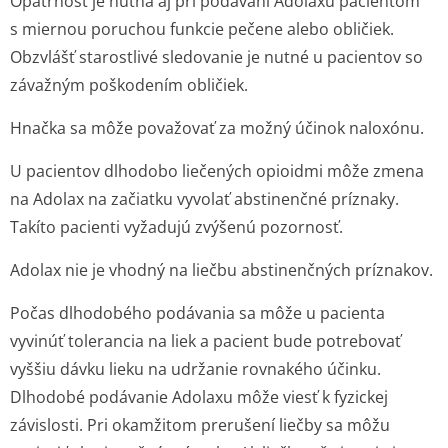
Opatrnosť je nutná aj pri podávaní Adolaxu pacientom
s miernou poruchou funkcie pečene alebo obličiek.
Obzvlášť starostlivé sledovanie je nutné u pacientov so
závažným poškodením obličiek.
Hnačka sa môže považovať za možný účinok naloxónu.
U pacientov dlhodobo liečených opioidmi môže zmena
na Adolax na začiatku vyvolať abstinenčné príznaky.
Takíto pacienti vyžadujú zvýšenú pozornosť.
Adolax nie je vhodný na liečbu abstinenčných príznakov.
Počas dlhodobého podávania sa môže u pacienta
vyvinúť tolerancia na liek a pacient bude potrebovať
vyššiu dávku lieku na udržanie rovnakého účinku.
Dlhodobé podávanie Adolaxu môže viesť k fyzickej
závislosti. Pri okamžitom prerušení liečby sa môžu