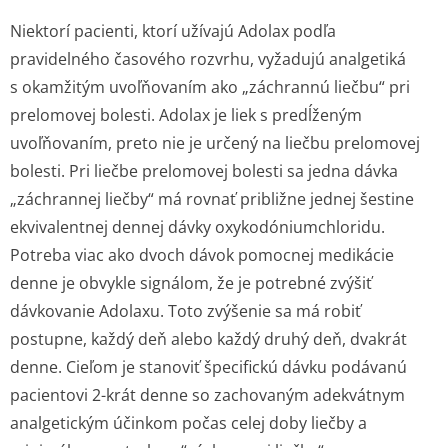
Niektorí pacienti, ktorí užívajú Adolax podľa
pravidelného časového rozvrhu, vyžadujú analgetiká
s okamžitým uvoľňovaním ako „záchrannú liečbu“ pri
prelomovej bolesti. Adolax je liek s predĺženým
uvoľňovaním, preto nie je určený na liečbu prelomovej
bolesti. Pri liečbe prelomovej bolesti sa jedna dávka
„záchrannej liečby“ má rovnať približne jednej šestine
ekvivalentnej dennej dávky oxykodóniumchlo­ridu.
Potreba viac ako dvoch dávok pomocnej medikácie
denne je obvykle signálom, že je potrebné zvýšiť
dávkovanie Adolaxu. Toto zvýšenie sa má robiť
postupne, každý deň alebo každý druhý deň, dvakrát
denne. Cieľom je stanoviť špecifickú dávku podávanú
pacientovi 2-krát denne so zachovaným adekvátnym
analgetickým účinkom počas celej doby liečby a