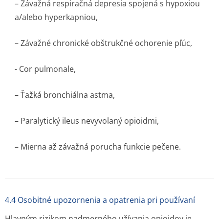
– Závažná respiračná depresia spojená s hypoxiou
a/alebo hyperkapniou,
– Závažné chronické obštrukčné ochorenie pľúc,
-
Cor pulmonale
,
– Ťažká bronchiálna astma,
– Paralytický ileus nevyvolaný opioidmi,
– Mierna až závažná porucha funkcie pečene.
4.4 Osobitné upozornenia a opatrenia pri používaní
Hlavným rizikom nadmerného užívania opioidov je