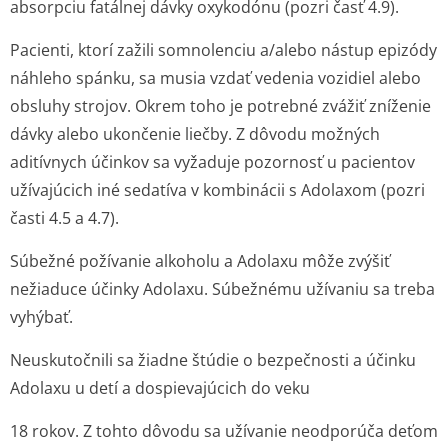
absorpciu fatálnej dávky oxykodónu (pozri časť 4.9).
Pacienti, ktorí zažili somnolenciu a/alebo nástup epizódy
náhleho spánku, sa musia vzdať vedenia vozidiel alebo
obsluhy strojov. Okrem toho je potrebné zvážiť zníženie
dávky alebo ukončenie liečby. Z dôvodu možných
aditívnych účinkov sa vyžaduje pozornosť u pacientov
užívajúcich iné sedatíva v kombinácii s Adolaxom (pozri
časti 4.5 a 4.7).
Súbežné požívanie alkoholu a Adolaxu môže zvýšiť
nežiaduce účinky Adolaxu. Súbežnému užívaniu sa treba
vyhýbať.
Neuskutočnili sa žiadne štúdie o bezpečnosti a účinku
Adolaxu u detí a dospievajúcich do veku
18 rokov. Z tohto dôvodu sa užívanie neodporúča deťom