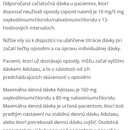
Odporúčaná začiatočná dávka u pacientov, ktorí
doposiaľ neužívali opioidy (opioid-naivní) je 10 mg/5 mg
oxykodóniumchlo­ridu/naloxóni­umchloridu v 12-
hodinových intervaloch.
Nižšie sily sú k dispozícii na uľahčenie titrácie dávky pri
začatí liečby opioidmi a na úpravu individuálnej dáv­ky.
Pacienti, ktorí už dostávajú opioidy, môžu začať vyššími
dávkami Adolaxu, a to v závislosti od ich
predchádzajúcich skúseností s opioidmi.
Maximálna denná dávka Adolaxu je 160 mg
oxykodóniumchloridu a 80 mg naloxóniumchloridu.
Maximálna denná dávka je určená pacientom, ktorí boli
predtým nastavení na stabilnú dennú dávku Adolaxu,
alebo ktorí potrebovali dennú dávku zvýšiť. Osobitná