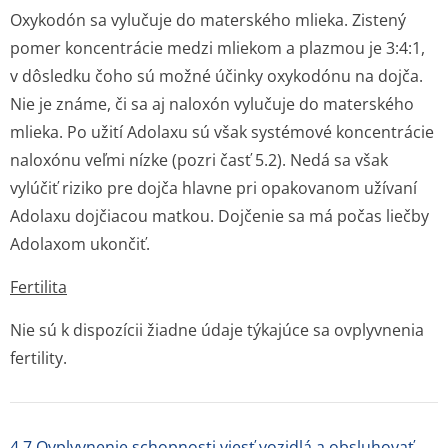
Oxykodón sa vylučuje do materského mlieka. Zistený
pomer koncentrácie medzi mliekom a plazmou je 3:4:1,
v dôsledku čoho sú možné účinky oxykodónu na dojča.
Nie je známe, či sa aj naloxón vylučuje do materského
mlieka. Po užití Adolaxu sú však systémové koncentrácie
naloxónu veľmi nízke (pozri časť 5.2). Nedá sa však
vylúčiť riziko pre dojča hlavne pri opakovanom užívaní
Adolaxu dojčiacou matkou. Dojčenie sa má počas liečby
Adolaxom ukončiť.
Fertilita
Nie sú k dispozícii žiadne údaje týkajúce sa ovplyvnenia
fertility.
4.7 Ovplyvnenie schopnosti viesť vozidlá a obsluhovať