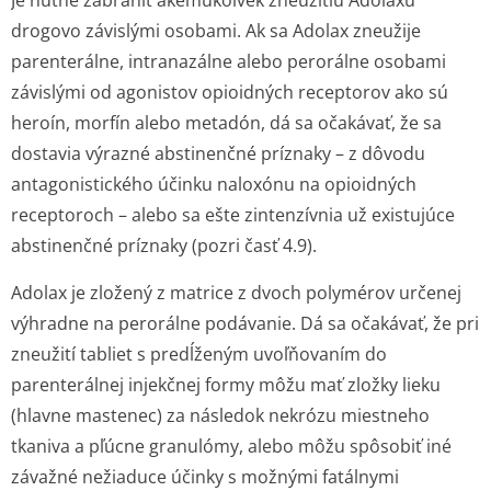
Je nutné zabrániť akémukoľvek zneužitiu Adolaxu
drogovo závislými osobami. Ak sa Adolax zneužije
parenterálne, intranazálne alebo perorálne osobami
závislými od agonistov opioidných receptorov ako sú
heroín, morfín alebo metadón, dá sa očakávať, že sa
dostavia výrazné abstinenčné príznaky – z dôvodu
antagonistického účinku naloxónu na opioidných
receptoroch – alebo sa ešte zintenzívnia už existujúce
abstinenčné príznaky (pozri časť 4.9).
Adolax je zložený z matrice z dvoch polymérov určenej
výhradne na perorálne podávanie. Dá sa očakávať, že pri
zneužití tabliet s predĺženým uvoľňovaním do
parenterálnej injekčnej formy môžu mať zložky lieku
(hlavne mastenec) za následok nekrózu miestneho
tkaniva a pľúcne granulómy, alebo môžu spôsobiť iné
závažné nežiaduce účinky s možnými fatálnymi