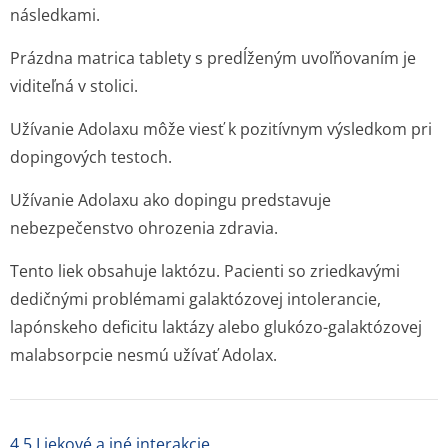
následkami.
Prázdna matrica tablety s predĺženým uvoľňovaním je
viditeľná v stolici.
Užívanie Adolaxu môže viesť k pozitívnym výsledkom pri
dopingových testoch.
Užívanie Adolaxu ako dopingu predstavuje
nebezpečenstvo ohrozenia zdravia.
Tento liek obsahuje laktózu. Pacienti so zriedkavými
dedičnými problémami galaktózovej intolerancie,
lapónskeho deficitu laktázy alebo glukózo-galaktózovej
malabsorpcie nesmú užívať Adolax.
4.5 Liekové a iné interakcie