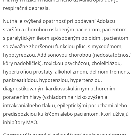
respiračná depresia.
Nutná je zvýšená opatrnosť pri podávaní Adolaxu
starším a chorobou oslabeným pacientom, pacientom
s paralytickým ileom spôsobeným opioidmi, pacientom
so závažne zhoršenou funkciou pľúc, s myxedémom,
hypotyreózou, Addisonovou chorobou (nedostatočnosť
kôry nadobličiek), toxickou psychózou, cholelitiázou,
hypertrofiou prostaty, alkoholizmom,
deliriom tremens,
pankreatitídou, hypotenziou, hypertenziou,
diagnostikovaným kardiovaskulárnym ochorením,
poranením hlavy (vzhľadom na riziko zvýšenia
intrakraniálneho tlaku), epileptickými poruchami alebo
predispozíciou ku kŕčom alebo pacientom, ktorí užívajú
inhibítory MAO.