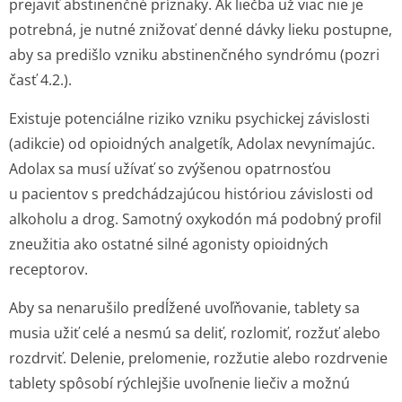
prejaviť abstinenčné príznaky. Ak liečba už viac nie je
potrebná, je nutné znižovať denné dávky lieku postupne,
aby sa predišlo vzniku abstinenčného syndrómu (pozri
časť 4.2.).
Existuje potenciálne riziko vzniku psychickej závislosti
(adikcie) od opioidných analgetík, Adolax nevynímajúc.
Adolax sa musí užívať so zvýšenou opatrnosťou
u pacientov s predchádzajúcou históriou závislosti od
alkoholu a drog. Samotný oxykodón má podobný profil
zneužitia ako ostatné silné agonisty opioidných
receptorov.
Aby sa nenarušilo predĺžené uvoľňovanie, tablety sa
musia užiť celé a nesmú sa deliť, rozlomiť, rozžuť alebo
rozdrviť. Delenie, prelomenie, rozžutie alebo rozdrvenie
tablety spôsobí rýchlejšie uvoľnenie liečiv a možnú