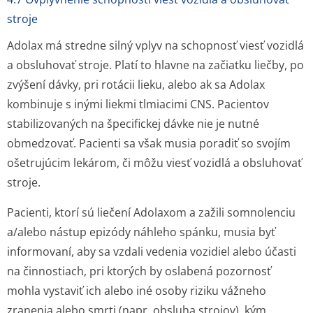
stroje
Adolax má stredne silný vplyv na schopnosť viesť vozidlá
a obsluhovať stroje. Platí to hlavne na začiatku liečby, po
zvýšení dávky, pri rotácii lieku, alebo ak sa Adolax
kombinuje s inými liekmi tlmiacimi CNS. Pacientov
stabilizovaných na špecifickej dávke nie je nutné
obmedzovať. Pacienti sa však musia poradiť so svojím
ošetrujúcim lekárom, či môžu viesť vozidlá a obsluhovať
stroje.
Pacienti, ktorí sú liečení Adolaxom a zažili somnolenciu
a/alebo nástup epizódy náhleho spánku, musia byť
informovaní, aby sa vzdali vedenia vozidiel alebo účasti
na činnostiach, pri ktorých by oslabená pozornosť
mohla vystaviť ich alebo iné osoby riziku vážneho
zranenia alebo smrti (napr. obsluha strojov), kým