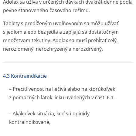
Adolax sa užíva v určených dávkach dvakrát denne podľa
pevne stanoveného časového režimu.
Tablety s predĺženým uvoľňovaním sa môžu užívať
s jedlom alebo bez jedla a zapíjajú sa dostatočným
množstvom tekutiny. Adolax sa musí prehĺtať celý,
nerozlomený, nerozhryzený a nerozdrvený.
4.3 Kontraindikácie
– Precitlivenosť na liečivá alebo na ktorúkoľvek
z pomocných látok lieku uvedených v časti 6.1.
– Akákoľvek situácia, keď sú opioidy
kontraindikované,