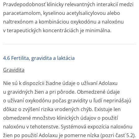
Pravdepodobnosť klinicky relevantných interakcií medzi
paracetamolom, kyselinou acetylsalicylovou alebo
naltrexónom a kombináciou oxykodónu a naloxónu
v terapeutických koncentráciách je minimálna.
4.6 Fertilita, gravidita a laktácia
Gravidita
Nie sú k dispozícii žiadne údaje o užívaní Adolaxu
u gravidných žien a pri pôrode. Obmedzené údaje
o užívaní oxykodónu počas gravidity u ľudí neprinášajú
dôkaz o zvýšení rizika vrodených chýb. Existuje len
obmedzené množstvo klinických údajov o použití
naloxónu v tehotenstve. Systémová expozícia naloxónu
žien po použití Adolaxu je pomerne nízka (pozri časť 5.2).