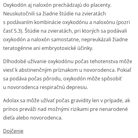
Oxykodón aj naloxón prechádzajú do placenty.
Neuskutočnili sa žiadne štúdie na zvieratách
s podávaním kombinácie oxykodónu a naloxónu (pozri
časť 5.3). Štúdie na zvieratách, pri ktorých sa podávali
oxykodón a naloxón samostatne, nepreukázali žiadne
teratogénne ani embryotoxické účinky.
Dlhodobé užívanie oxykodónu počas tehotenstva môže
viesť k abstinenčným príznakom u novorodenca. Pokiaľ
sa podáva počas pôrodu, oxykodón môže spôsobiť
u novorodenca respiračnú depresiu.
Adolax sa môže užívať počas gravidity len v prípade, ak
prínos preváži nad možnými rizikami pre nenarodené
dieťa alebo novorodenca.
Dojčenie