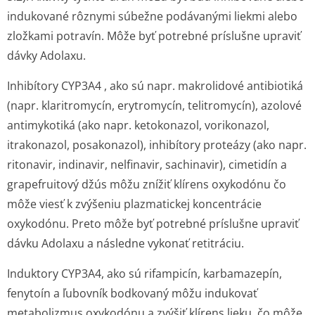
indukované rôznymi súbežne podávanými liekmi alebo
zložkami potravín. Môže byť potrebné príslušne upraviť
dávky Adolaxu.
Inhibítory CYP3A4 , ako sú napr. makrolidové antibiotiká
(napr. klaritromycín, erytromycín, telitromycín), azolové
antimykotiká (ako napr. ketokonazol, vorikonazol,
itrakonazol, posakonazol), inhibítory proteázy (ako napr.
ritonavir, indinavir, nelfinavir, sachinavir), cimetidín a
grapefruitový džús môžu znížiť klírens oxykodónu čo
môže viesť k zvýšeniu plazmatickej koncentrácie
oxykodónu. Preto môže byť potrebné príslušne upraviť
dávku Adolaxu a následne vykonať retitráciu.
Induktory CYP3A4, ako sú rifampicín, karbamazepín,
fenytoín a ľubovník bodkovaný môžu indukovať
metabolizmus oxykodónu a zvýšiť klírens lieku, čo môže