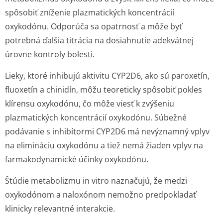
spôsobiť zníženie plazmatických koncentrácií
oxykodónu. Odporúča sa opatrnosť a môže byť
potrebná ďalšia titrácia na dosiahnutie adekvátnej
úrovne kontroly bolesti.
Lieky, ktoré inhibujú aktivitu CYP2D6, ako sú paroxetín,
fluoxetín a chinidín, môžu teoreticky spôsobiť pokles
klírensu oxykodónu, čo môže viesť k zvýšeniu
plazmatických koncentrácií oxykodónu. Súbežné
podávanie s inhibítormi CYP2D6 má nevýznamný vplyv
na elimináciu oxykodónu a tiež nemá žiaden vplyv na
farmakodynamické účinky oxykodónu.
Štúdie metabolizmu
in vitro
naznačujú, že medzi
oxykodónom a naloxónom nemožno predpokladať
klinicky relevantné interakcie.