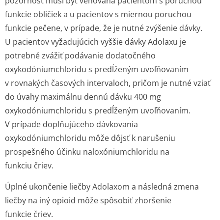
pozornosť musí byť venovaná pacientom s poruchou
funkcie obličiek a u pacientov s miernou poruchou
funkcie pečene, v prípade, že je nutné zvýšenie dávky.
U pacientov vyžadujúcich vyššie dávky Adolaxu je
potrebné zvážiť podávanie dodatočného
oxykodóniumchloridu s predĺženým uvoľňovaním
v rovnakých časových intervaloch, pričom je nutné vziať
do úvahy maximálnu dennú dávku 400 mg
oxykodóniumchloridu s predĺženým uvoľňovaním.
V prípade doplňujúceho dávkovania
oxykodóniumchloridu môže dôjsť k narušeniu
prospešného účinku naloxóniumchloridu na
funkciu čriev.
Úplné ukončenie liečby Adolaxom a následná zmena
liečby na iný opioid môže spôsobiť zhoršenie
funkcie čriev.