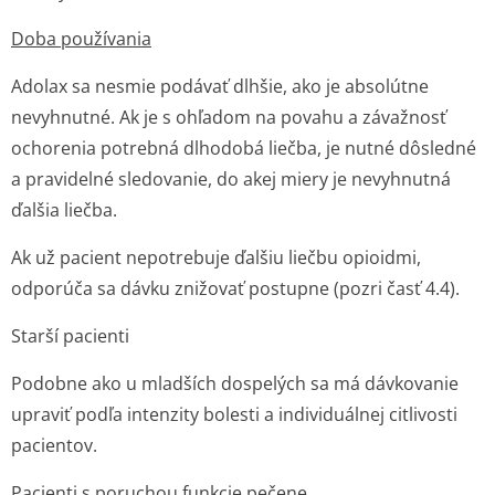
Doba používania
Adolax sa nesmie podávať dlhšie, ako je absolútne
nevyhnutné. Ak je s ohľadom na povahu a závažnosť
ochorenia potrebná dlhodobá liečba, je nutné dôsledné
a pravidelné sledovanie, do akej miery je nevyhnutná
ďalšia liečba.
Ak už pacient nepotrebuje ďalšiu liečbu opioidmi,
odporúča sa dávku znižovať postupne (pozri časť 4.4).
Starší pacienti
Podobne ako u mladších dospelých sa má dávkovanie
upraviť podľa intenzity bolesti a individuálnej citlivosti
pacientov.
Pacienti s poruchou funkcie pečene