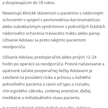
a dospievajúcim do 18 rokov.
Neexistujú klinické skúsenosti u pacientov s nádorovým
ochorením v spojení s peritoneálnou karcinomatózou
alebo subokluzívnym syndrómom v pokročilých štádiách
nádorového ochorenia tráviaceho traktu alebo panvy.
Užívanie Adolaxu sa preto takýmto pacientom
neodporúča.
Užívanie Adolaxu predoperačné alebo prvých 12–24
hodín po operácii sa neodporúča. Presné načasovanie a
opätovné začatie pooperačnej liečby Adolaxom je
založené na posúdení rizika a prínosu u každého
jednotlivého pacienta a závisí od typu a rozsahu
chirurgického zákroku, zvolenej anestézie, ďalšej
medikácie a individuálneho stavu pacienta.