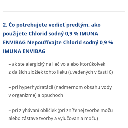
2. Čo potrebujete vedieť predtým, ako
použijete Chlorid sodný 0,9 % IMUNA
ENVIBAG Nepoužívajte Chlorid sodný 0,9 %
IMUNA ENVIBAG
– ak ste alergický na liečivo alebo ktorúkoľvek
z ďalších zložiek tohto lieku (uvedených v časti 6)
– pri hyperhydratácii (nadmernom obsahu vody
v organizme) a opuchoch
– pri zlyhávaní obličiek (pri zníženej tvorbe moču
alebo zástave tvorby a vylučovania moču)