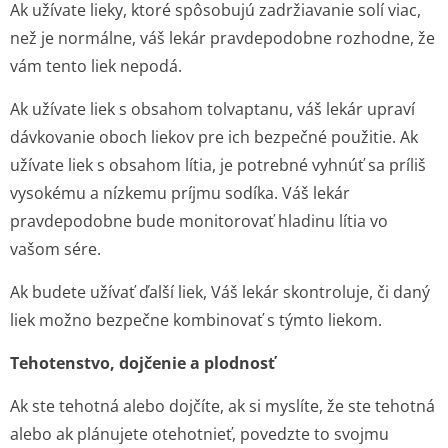
Ak užívate lieky, ktoré spôsobujú zadržiavanie solí viac,
než je normálne, váš lekár pravdepodobne rozhodne, že
vám tento liek nepodá.
Ak užívate liek s obsahom tolvaptanu, váš lekár upraví
dávkovanie oboch liekov pre ich bezpečné použitie. Ak
užívate liek s obsahom lítia, je potrebné vyhnúť sa príliš
vysokému a nízkemu príjmu sodíka. Váš lekár
pravdepodobne bude monitorovať hladinu lítia vo
vašom sére.
Ak budete užívať ďalší liek, Váš lekár skontroluje, či daný
liek možno bezpečne kombinovať s týmto liekom.
Tehotenstvo, dojčenie a plodnosť
Ak ste tehotná alebo dojčíte, ak si myslíte, že ste tehotná
alebo ak plánujete otehotnieť, povedzte to svojmu