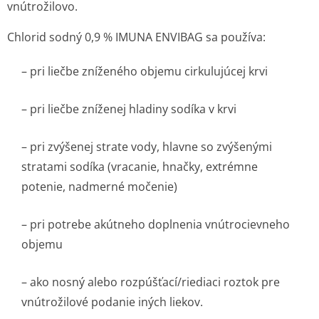
vnútrožilovo.
Chlorid sodný 0,9 % IMUNA ENVIBAG sa používa:
– pri liečbe zníženého objemu cirkulujúcej krvi
– pri liečbe zníženej hladiny sodíka v krvi
– pri zvýšenej strate vody, hlavne so zvýšenými
stratami sodíka (vracanie, hnačky, extrémne
potenie, nadmerné močenie)
– pri potrebe akútneho doplnenia vnútrocievneho
objemu
– ako nosný alebo rozpúšťací/riediaci roztok pre
vnútrožilové podanie iných liekov.