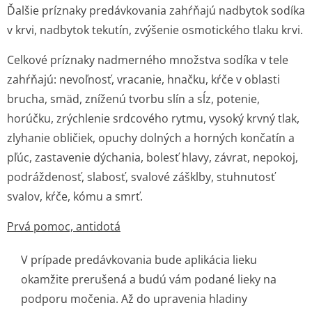
Ďalšie príznaky predávkovania zahŕňajú nadbytok sodíka
v krvi, nadbytok tekutín, zvýšenie osmotického tlaku krvi.
Celkové príznaky nadmerného množstva sodíka v tele
zahŕňajú: nevoľnosť, vracanie, hnačku, kŕče v oblasti
brucha, smäd, zníženú tvorbu slín a sĺz, potenie,
horúčku, zrýchlenie srdcového rytmu, vysoký krvný tlak,
zlyhanie obličiek, opuchy dolných a horných končatín a
pľúc, zastavenie dýchania, bolesť hlavy, závrat, nepokoj,
podráždenosť, slabosť, svalové zášklby, stuhnutosť
svalov, kŕče, kómu a smrť.
Prvá pomoc, antidotá
V prípade predávkovania bude aplikácia lieku
okamžite prerušená a budú vám podané lieky na
podporu močenia. Až do upravenia hladiny