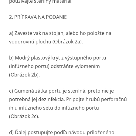
používajte sterilný materiál.
2. PRÍPRAVA NA PODANIE
a) Zaveste vak na stojan, alebo ho položte na
vodorovnú plochu (Obrázok 2a).
b) Modrý plastový kryt z výstupného portu
(infúzneho portu) odstráňte vylomením
(Obrázok 2b).
c) Gumená zátka portu je sterilná, preto nie je
potrebná jej dezinfekcia. Pripojte hrubú perforačnú
ihlu infúzneho setu do infúzneho portu
(Obrázok 2c).
d) Ďalej postupujte podľa návodu priloženého